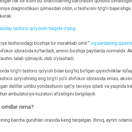
elgan har bir kishi bu sharoitlarning barchasini qondira olmasligin
niya diagnostikasi qilmasdan oldin, u tashxisni to'g'ri bajarishga 
 kerak.
nday tashxis qo'yilishi haqida o'qing.
ziya tashxisidagi boshqa bir murakkab omil "
oq pardaning gipert
ifokor idorasida ko'tariladi, ammo boshqa paytlarda normaldir. Ak
ashni talab qilmaydi, deb o'ylashadi.
rda to'g'ri tashxis qo'yish bilan bog'liq bo'lgan qiyinchiliklar tufa
ashxis qo'yishning eng to'g'ri yo'li shifokor idorasida emas, aksi
ilgan dalillar ushbu yondashuvni qat'iy tavsiya qiladi va yaqinda kel
hun ambulatoriya kuzatuvi afzalligini belgilaydi.
 omillar nima?
rining barcha guruhlari orasida keng tarqalgan. Biroq, ayrim odamla