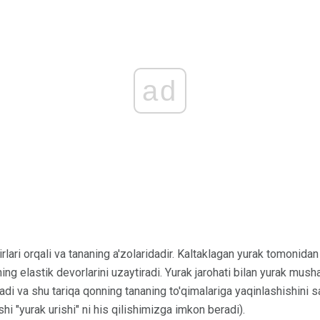
ad
rlari orqali va tananing a'zolaridadir. Kaltaklagan yurak tomonida
ning elastik devorlarini uzaytiradi. Yurak jarohati bilan yurak mush
adi va shu tariqa qonning tananing to'qimalariga yaqinlashishini sa
shi "yurak urishi" ni his qilishimizga imkon beradi).