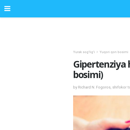
Yurak sog'lig'i
Yuqori qon bosimi
Gipertenziya
bosimi)
by Richard N. Fogoros, shifokor 