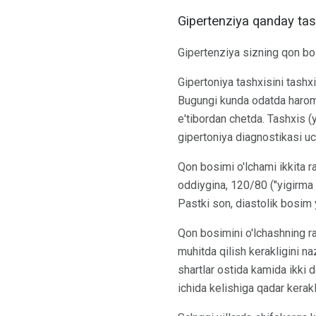
Gipertenziya qanday tas
Gipertenziya sizning qon bo
Gipertoniya tashxisini tashxi
Bugungi kunda odatda harom q
e'tibordan chetda. Tashxis (
gipertoniya diagnostikasi uchu
Qon bosimi o'lchami ikkita r
oddiygina, 120/80 ("yigirma 
Pastki son, diastolik bosim y
Qon bosimini o'lchashning ra
muhitda qilish kerakligini n
shartlar ostida kamida ikki 
ichida kelishiga qadar kerakl