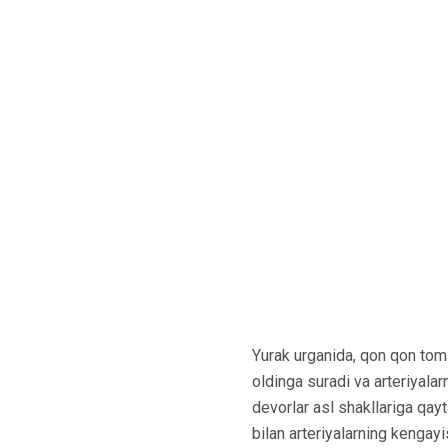
Yurak urganida, qon qon tomi
oldinga suradi va arteriyalar
devorlar asl shakllariga qayt
bilan arteriyalarning kengayi