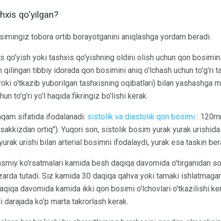
hxis qo'yilgan?
simingiz tobora ortib borayotganini aniqlashga yordam beradi.
s qo'yish yoki tashxis qo'yishning oldini olish uchun qon bosimini 
ilingan tibbiy idorada qon bosimini aniq o'lchash uchun to'g'ri ta
yoki o'tkazib yuborilgan tashxisning oqibatlari) bilan yashashga m
n to'g'ri yo'l haqida fikringiz bo'lishi kerak.
aqam sifatida ifodalanadi:
sistolik va diastolik qon bosimi
: 120m
sakkizdan ortiq"). Yuqori son, sistolik bosim yurak yurak urishida
urak urishi bilan arterial bosimni ifodalaydi, yurak esa taskin ber
smiy ko'rsatmalari kamida besh daqiqa davomida o'tirganidan so'ng
azarda tutadi. Siz kamida 30 daqiqa qahva yoki tamaki ishlatmagan
daqiqa davomida kamida ikki qon bosimi o'lchovlari o'tkazilishi k
i darajada ko'p marta takrorlash kerak.