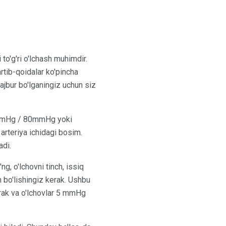
to'g'ri o'lchash muhimdir.
rtib-qoidalar ko'pincha
ajbur bo'lganingiz uchun siz
mHg / 80mmHg yoki
 arteriya ichidagi bosim.
adi.
, o'lchovni tinch, issiq
 bo'lishingiz kerak. Ushbu
erak va o'lchovlar 5 mmHg