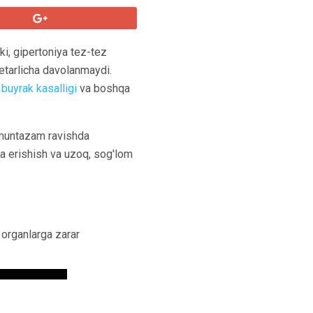
i, gipertoniya tez-tez
 etarlicha davolanmaydi.
,
buyrak kasalligi
va boshqa
i muntazam ravishda
rga erishish va uzoq, sog'lom
 organlarga zarar