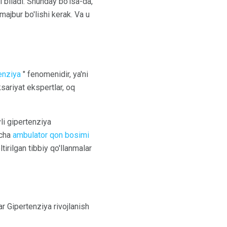
i biladi. Shunday bo'lsa-da,
majbur bo'lishi kerak. Va u
enziya
" fenomenidir, ya'ni
sariyat ekspertlar, oq
yli gipertenziya
ncha
ambulator qon bosimi
tirilgan tibbiy qo'llanmalar
r Gipertenziya rivojlanish