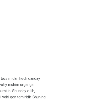
qon bosimidan hech qanday
hayotiy muhim organga
umkin. Shunday qilib,
i yoki qon tomiridir. Shuning