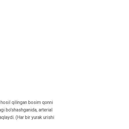
n hosil qilingan bosim qonni
agi bo'shashganida, arterial
qlaydi. (Har bir yurak urishi