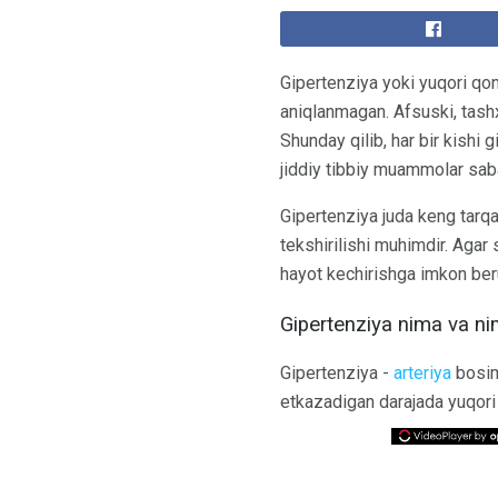
Gipertenziya yoki yuqori qon
aniqlanmagan. Afsuski, tashx
Shunday qilib, har bir kishi 
jiddiy tibbiy muammolar saba
Gipertenziya juda keng tarq
tekshirilishi muhimdir. Agar 
hayot kechirishga imkon beru
Gipertenziya nima va n
Gipertenziya -
arteriya
bosimi
etkazadigan darajada yuqori 