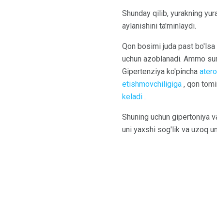
Shunday qilib, yurakning yura
aylanishini ta'minlaydi.
Qon bosimi juda past bo'lsa
uchun azoblanadi. Ammo suru
Gipertenziya ko'pincha
ater
etishmovchiligiga
, qon tomi
keladi
.
Shuning uchun gipertoniya va
uni yaxshi sog'lik va uzoq 