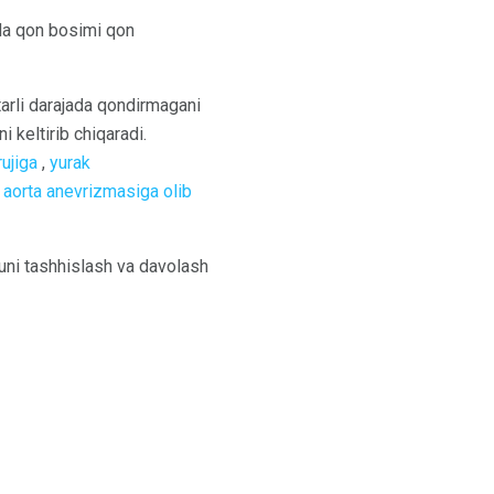
arda qon bosimi qon
tarli darajada qondirmagani
keltirib chiqaradi.
rujiga
,
yurak
a
aorta anevrizmasiga olib
 uni tashhislash va davolash