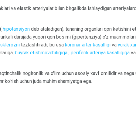
klari va elastik arteriyalar bilan birgalikda ishlaydigan arteriyal
 (
hipotansiyon
deb ataladigan), tananing organlari qon ketishini e
nkali darajada yuqori qon bosimi (gipertenziya) o'z muammolarini 
osklerozni
tezlashtiradi, bu esa
koronar arter kasalligi
va
yurak xu
rlariga,
buyrak etishmovchiligiga
,
periferik arteriya kasalligiga
v
qtinchalik nogironlik va o'lim uchun asosiy xavf omilidir va nega
umr ko'rish uchun juda muhim ahamiyatga ega.