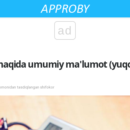
ad
 haqida umumiy ma'lumot (yuqo
tomonidan tasdiqlangan shifokor