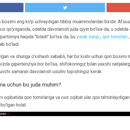
 bosimi eng ko'p uchraydigan tibbiy muammolardan biridir. Afsusk
is qo'yilganida, odatda davolanish juda qiyin bo'lsa-da, u odatda
gipertoniya haqida "biladi" bo'lsa-da, bu
yurak xuruji
,
qon tomirlari
b bo'ladi.
algan va shunga o'xshash sababli, har bir kishi uchun qon bosim
sizda gipertenziya bor bo'lsa, shifokoringiz bilan yaxshi natijala
vchi samarali davolanish usulini topishingiz kerak.
ima uchun bu juda muhim?
 oqibatida qon tomirlariga va oxir oqibat ular qon ta'minlaydigan
bo'lgan holat.