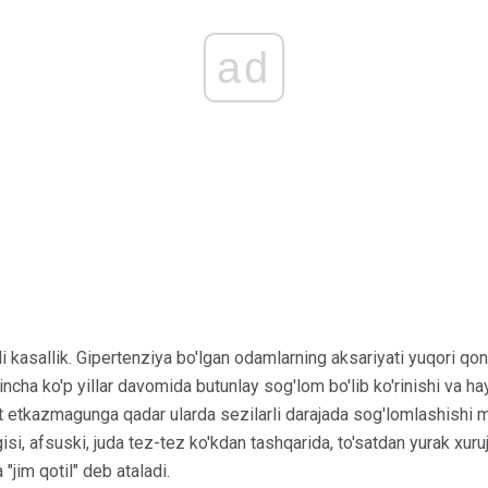
ad
li kasallik. Gipertenziya bo'lgan odamlarning aksariyati yuqori 
pincha ko'p yillar davomida butunlay sog'lom bo'lib ko'rinishi va 
t etkazmagunga qadar ularda sezilarli darajada sog'lomlashishi m
isi, afsuski, juda tez-tez ko'kdan tashqarida, to'satdan yurak xuruj
"jim qotil" deb ataladi.