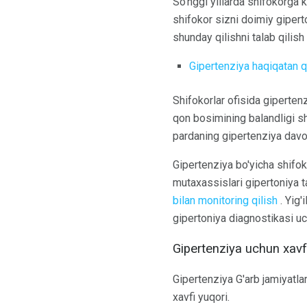
So'nggi yillarda shifokorga k
shifokor sizni doimiy giperto
shunday qilishni talab qilish
Gipertenziya haqiqatan qa
Shifokorlar ofisida giperten
qon bosimining balandligi sh
pardaning gipertenziya davol
Gipertenziya bo'yicha shifoko
mutaxassislari gipertoniya t
bilan monitoring qilish
. Yig'
gipertoniya diagnostikasi uc
Gipertenziya uchun xavf
Gipertenziya G'arb jamiyatla
xavfi yuqori.