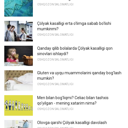
OSHQOZON SALOMATLIGI
Çölyak kasalligi erta o'limga sabab bo'lishi
mumkinmi?
OSHQOZON SALOMATLIGI
Qanday qilib bolalarda Çölyak kasalligi qon
sinovlari ishlaydi?
OSHQOZON SALOMATLIGI
Gluten va uyqu muammolarini qanday bog'lash
mumkin?
OSHQOZON SALOMATLIGI
Men bilan bog'liqmi? Celiac bilan tashxis
qo'yilgan - mening xatarim nima?
OSHQOZON SALOMATLIGI
Olovga qarshi Çölyak kasalligi davolash