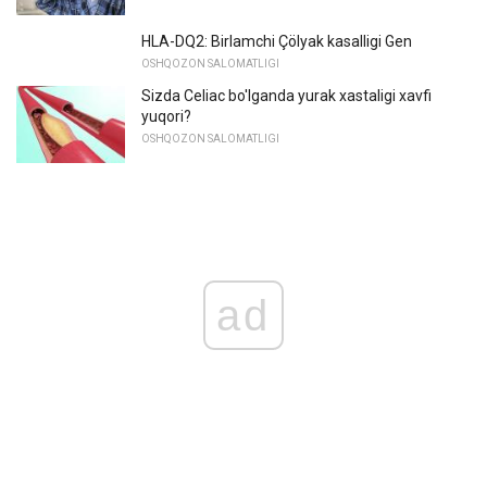
HLA-DQ2: Birlamchi Çölyak kasalligi Gen
OSHQOZON SALOMATLIGI
Sizda Celiac bo'lganda yurak xastaligi xavfi
yuqori?
OSHQOZON SALOMATLIGI
ad