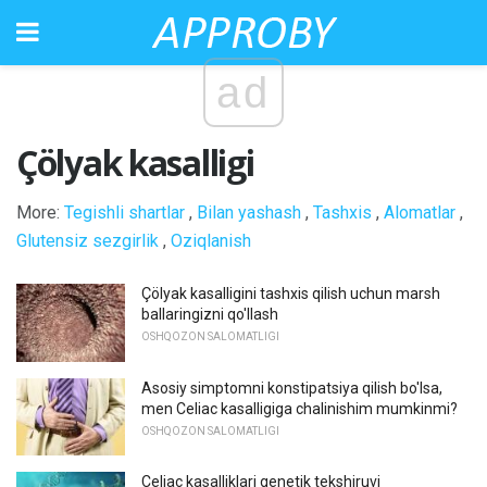
ad
Çölyak kasalligi
More:
Tegishli shartlar
,
Bilan yashash
,
Tashxis
,
Alomatlar
,
Glutensiz sezgirlik
,
Oziqlanish
Çölyak kasalligini tashxis qilish uchun marsh
ballaringizni qo'llash
OSHQOZON SALOMATLIGI
Asosiy simptomni konstipatsiya qilish bo'lsa,
men Celiac kasalligiga chalinishim mumkinmi?
OSHQOZON SALOMATLIGI
Celiac kasalliklari genetik tekshiruvi