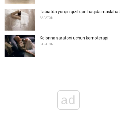
Tabiatda yorqin qizil qon haqida maslahat
SARATON
Kolonna saratoni uchun kemoterapi
SARATON
ad