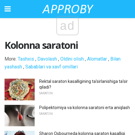
ad
Kolonna saratoni
More:
Tashxis
,
Davolash
,
Oldini olish
,
Alomatlar
,
Bilan
yashash
,
Sabablari va xavf omillari
Rektal saraton kasalligining ta'sirlanishiga ta'sir
qiladi?
SARATON
Polipektomiya va kolonna saratoni erta aniqlash
SARATON
Sharon Osbourneda kolonna saraton kasalligi