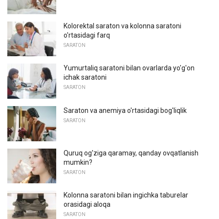
Kolorektal saraton va kolonna saratoni
o'rtasidagi farq
SARATON
Yumurtaliq saratoni bilan ovarlarda yo'g'on
ichak saratoni
SARATON
Saraton va anemiya o'rtasidagi bog'liqlik
SARATON
Quruq og'ziga qaramay, qanday ovqatlanish
mumkin?
SARATON
Kolonna saratoni bilan ingichka taburelar
orasidagi aloqa
SARATON