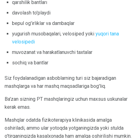
qarshilik bantları
davolash to'playdi
bepul og'irliklar va dambaqlar
yugurish musobaqalari, velosiped yoki
yuqori tana
velosipedi
muvozanat va harakatlanuvchi taxtalar
sochiq va bantlar
Siz foydalanadigan asboblarning turi siz bajaradigan
mashqlarga va har mashq maqsadlariga bog'liq.
Ba'zan sizning PT mashqlaringiz uchun maxsus uskunalar
kerak emas.
Mashqlar odatda fizikoterapiya klinikasida amalga
oshiriladi, ammo ular yotoqda yotganingizda yoki stulda
o'tirganingizda kasalxonada ham amalga oshirilishi mumkin.