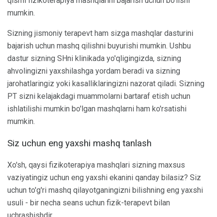
qismi fizikoterapiya mashqlarini bajarish uchun bo'lishi
mumkin.
Sizning jismoniy terapevt ham sizga mashqlar dasturini
bajarish uchun mashq qilishni buyurishi mumkin. Ushbu
dastur sizning SHni klinikada yo'qligingizda, sizning
ahvolingizni yaxshilashga yordam beradi va sizning
jarohatlaringiz yoki kasalliklaringizni nazorat qiladi. Sizning
PT sizni kelajakdagi muammolarni bartaraf etish uchun
ishlatilishi mumkin bo'lgan mashqlarni ham ko'rsatishi
mumkin.
Siz uchun eng yaxshi mashq tanlash
Xo'sh, qaysi fizikoterapiya mashqlari sizning maxsus
vaziyatingiz uchun eng yaxshi ekanini qanday bilasiz? Siz
uchun to'g'ri mashq qilayotganingizni bilishning eng yaxshi
usuli - bir necha seans uchun fizik-terapevt bilan
uchrashishdir.