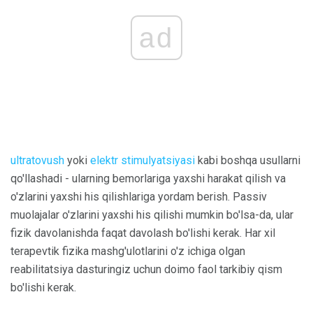
ad
ultratovush
yoki
elektr stimulyatsiyasi
kabi boshqa usullarni
qo'llashadi - ularning bemorlariga yaxshi harakat qilish va
o'zlarini yaxshi his qilishlariga yordam berish. Passiv
muolajalar o'zlarini yaxshi his qilishi mumkin bo'lsa-da, ular
fizik davolanishda faqat davolash bo'lishi kerak. Har xil
terapevtik fizika mashg'ulotlarini o'z ichiga olgan
reabilitatsiya dasturingiz uchun doimo faol tarkibiy qism
bo'lishi kerak.