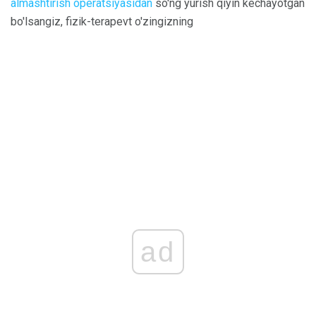
almashtirish operatsiyasidan
so'ng yurish qiyin kechayotgan
bo'lsangiz, fizik-terapevt o'zingizning
ad