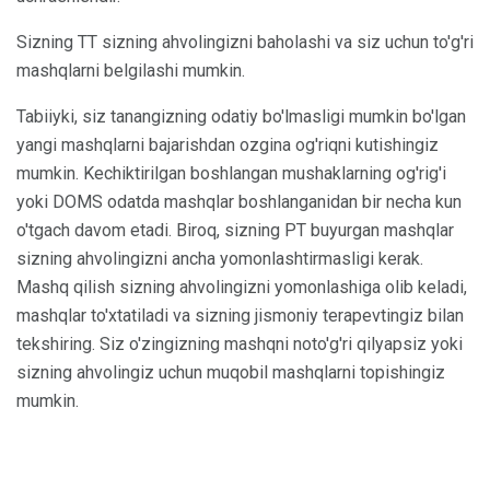
Sizning TT sizning ahvolingizni baholashi va siz uchun to'g'ri
mashqlarni belgilashi mumkin.
Tabiiyki, siz tanangizning odatiy bo'lmasligi mumkin bo'lgan
yangi mashqlarni bajarishdan ozgina og'riqni kutishingiz
mumkin. Kechiktirilgan boshlangan mushaklarning og'rig'i
yoki DOMS odatda mashqlar boshlanganidan bir necha kun
o'tgach davom etadi. Biroq, sizning PT buyurgan mashqlar
sizning ahvolingizni ancha yomonlashtirmasligi kerak.
Mashq qilish sizning ahvolingizni yomonlashiga olib keladi,
mashqlar to'xtatiladi va sizning jismoniy terapevtingiz bilan
tekshiring. Siz o'zingizning mashqni noto'g'ri qilyapsiz yoki
sizning ahvolingiz uchun muqobil mashqlarni topishingiz
mumkin.