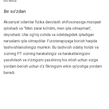
bo'lasiz.
Bir so'zdan
Aksariyat odamlar fizika davolash shifoxonasiga murojaat
qilishadi va "Men zarar ko'rdim, men qila olmayman",
deyishadi. Ular og'riq ostida va odatdagidek qiladigan
narsalarni qila olmaydilar. Fizioterapiyaga borish haqida
tashvishlanishingiz mumkin. Bu tashvish odatiy holdir va
sizning PT sizning harakatingiz va harakatlaringizni
yaxshilash va o'zingizni yaxshiroq his etish uchun sizga
yordam berish uchun o'z fikringizni erkin qo'yishga yordam
beradi.