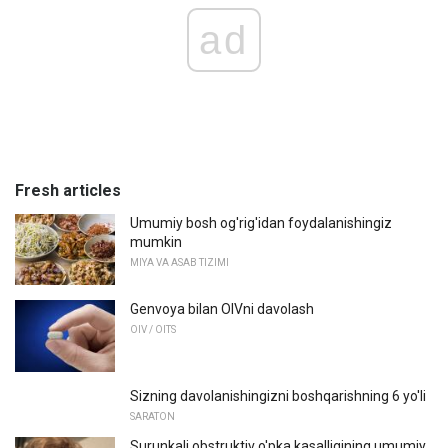
ad
Fresh articles
Umumiy bosh og'rig'idan foydalanishingiz
mumkin
MIYA VA ASAB TIZIMI
Genvoya bilan OIVni davolash
OIV / OITS
Sizning davolanishingizni boshqarishning 6 yo'li
SARATON
Surunkali obstruktiv o'pka kasalligining umumiy