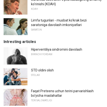
ko'rinishi (KOAH)
KOAH
Limfa tugunlari - musbat ko'krak bezi
saratoniga davolash imkoniyatlari
SARATON
Intresting articles
Hiperventiliya sindromini davolash
BIRINCHI YORDAM
STD oldini olish
STDLAR
Faqat Preteens uchun terini parvarishlash
bo'yicha maslahatlar
TERI SALOMATLIGI