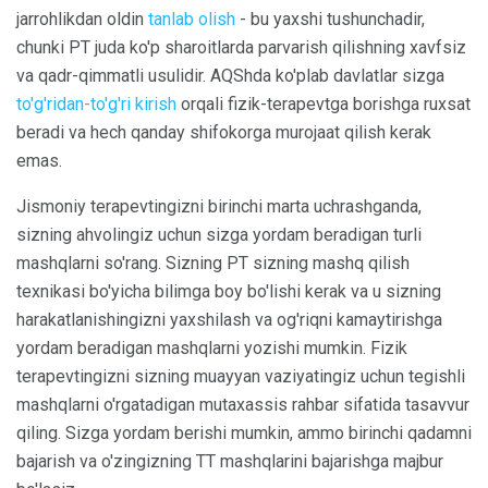
jarrohlikdan oldin
tanlab olish
- bu yaxshi tushunchadir,
chunki PT juda ko'p sharoitlarda parvarish qilishning xavfsiz
va qadr-qimmatli usulidir. AQShda ko'plab davlatlar sizga
to'g'ridan-to'g'ri kirish
orqali fizik-terapevtga borishga ruxsat
beradi va hech qanday shifokorga murojaat qilish kerak
emas.
Jismoniy terapevtingizni birinchi marta uchrashganda,
sizning ahvolingiz uchun sizga yordam beradigan turli
mashqlarni so'rang. Sizning PT sizning mashq qilish
texnikasi bo'yicha bilimga boy bo'lishi kerak va u sizning
harakatlanishingizni yaxshilash va og'riqni kamaytirishga
yordam beradigan mashqlarni yozishi mumkin. Fizik
terapevtingizni sizning muayyan vaziyatingiz uchun tegishli
mashqlarni o'rgatadigan mutaxassis rahbar sifatida tasavvur
qiling. Sizga yordam berishi mumkin, ammo birinchi qadamni
bajarish va o'zingizning TT mashqlarini bajarishga majbur