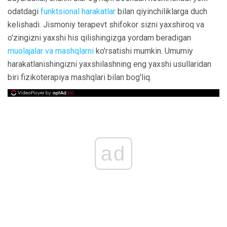
odatdagi
funktsional harakatlar
bilan qiyinchiliklarga duch
kelishadi. Jismoniy terapevt shifokor sizni yaxshiroq va
o'zingizni yaxshi his qilishingizga yordam beradigan
muolajalar va mashqlarni
ko'rsatishi mumkin. Umumiy
harakatlanishingizni yaxshilashning eng yaxshi usullaridan
biri fizikoterapiya mashqlari bilan bog'liq.
ad