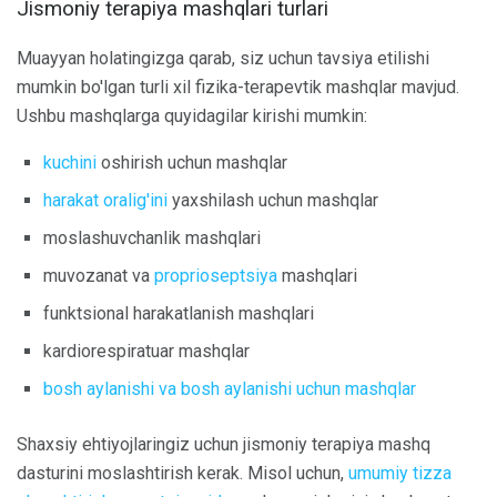
Jismoniy terapiya mashqlari turlari
Muayyan holatingizga qarab, siz uchun tavsiya etilishi
mumkin bo'lgan turli xil fizika-terapevtik mashqlar mavjud.
Ushbu mashqlarga quyidagilar kirishi mumkin:
kuchini
oshirish uchun mashqlar
harakat oralig'ini
yaxshilash uchun mashqlar
moslashuvchanlik mashqlari
muvozanat va
proprioseptsiya
mashqlari
funktsional harakatlanish mashqlari
kardiorespiratuar mashqlar
bosh aylanishi va bosh aylanishi uchun mashqlar
Shaxsiy ehtiyojlaringiz uchun jismoniy terapiya mashq
dasturini moslashtirish kerak. Misol uchun,
umumiy tizza