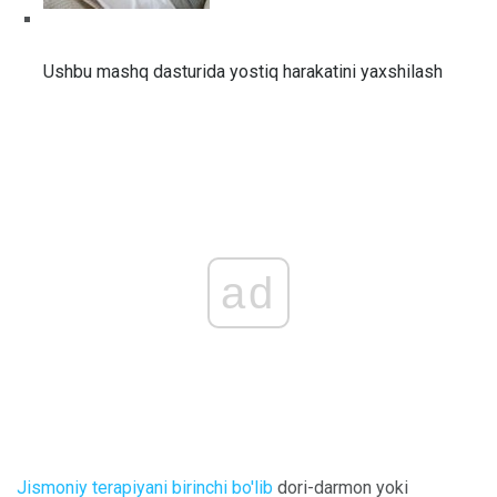
Ushbu mashq dasturida yostiq harakatini yaxshilash
ad
Jismoniy terapiyani birinchi bo'lib
dori-darmon yoki