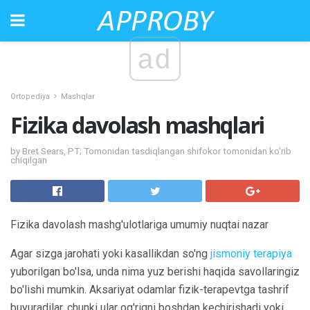
ad
Ortopediya
Mashqlar
Fizika davolash mashqlari
by Bret Sears, PT; Tomonidan tasdiqlangan shifokor tomonidan ko'rib
chiqilgan
Fizika davolash mashg'ulotlariga umumiy nuqtai nazar
Agar sizga jarohati yoki kasallikdan so'ng
jismoniy terapiya
yuborilgan bo'lsa, unda nima yuz berishi haqida savollaringiz
bo'lishi mumkin. Aksariyat odamlar fizik-terapevtga tashrif
buyuradilar, chunki ular og'riqni boshdan kechirishadi yoki