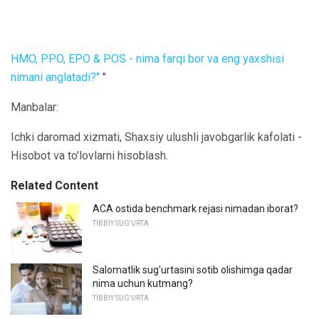
HMO, PPO, EPO & POS - nima farqi bor va eng yaxshisi
nimani anglatadi?"
"
Manbalar:
Ichki daromad xizmati, Shaxsiy ulushli javobgarlik kafolati -
Hisobot va to'lovlarni hisoblash.
Related Content
ACA ostida benchmark rejasi nimadan iborat?
TIBBIY SUG'URTA
Salomatlik sug'urtasini sotib olishimga qadar
nima uchun kutmang?
TIBBIY SUG'URTA