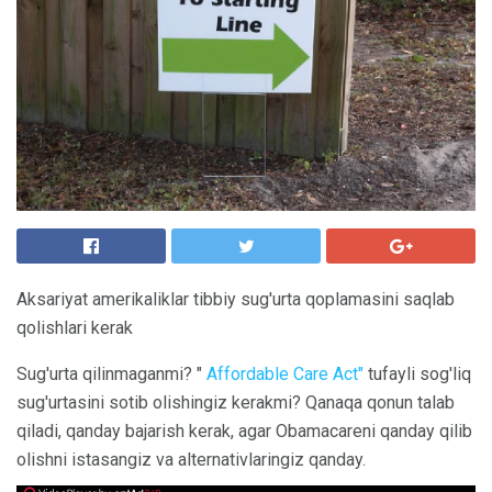
Aksariyat amerikaliklar tibbiy sug'urta qoplamasini saqlab
qolishlari kerak
Sug'urta qilinmaganmi? "
Affordable Care Act"
tufayli sog'liq
sug'urtasini sotib olishingiz kerakmi? Qanaqa qonun talab
qiladi, qanday bajarish kerak, agar Obamacareni qanday qilib
olishni istasangiz va alternativlaringiz qanday.