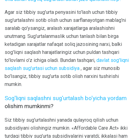
Agar siz tibbiy sug'urta penyasini to'lash uchun tibbiy
sug'urtalashni sotib olish uchun sarflanayotgan mablag'ni
saralab qo'ysangiz, aralash xarajatlarga aralashishni
unutmang. Sug'urtalanmaslik uchun tanlash bilan birga
ketadigan xarajatlar nafaqat soliq jazosining narxi, balki
sog'liqni saqlash harajatlaringiz uchun puldan tashqari
to'lovlarni o'z ichiga oladi. Bundan tashqari,
davlat sog'liqni
saqlash sug'urtasi uchun subsidiya
, agar siz munosib
bo'lsangiz, tibbiy sug'urta sotib olish narxini tushirishi
mumkin.
Sog'liqni saqlashni sug'urtalash bo'yicha yordam
olishim mumkinmi?
Siz tibbiy sug'urtalashni yanada qulayroq qilish uchun
subsidiyani olishingiz mumkin. «Affordable Care Act» ikki
turdagi tibbiy sug'urta subsidiyalarini yaratdi; ikkalasi ham