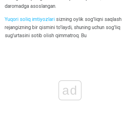
daromadga asoslangan.
Yuqori soliq imtiyozlari
sizning oylik sog'liqni saqlash
rejangizning bir qismini to'laydi, shuning uchun sog'liq
sug'urtasini sotib olish qimmatroq. Bu
ad