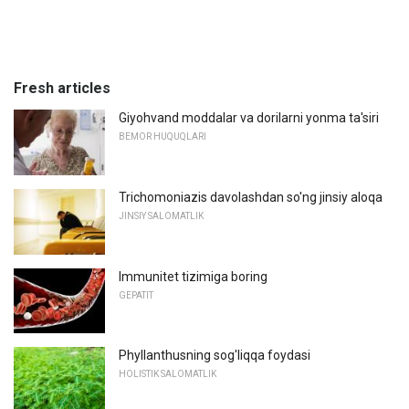
Fresh articles
Giyohvand moddalar va dorilarni yonma ta'siri
BEMOR HUQUQLARI
Trichomoniazis davolashdan so'ng jinsiy aloqa
JINSIY SALOMATLIK
Immunitet tizimiga boring
GEPATIT
Phyllanthusning sog'liqqa foydasi
HOLISTIK SALOMATLIK