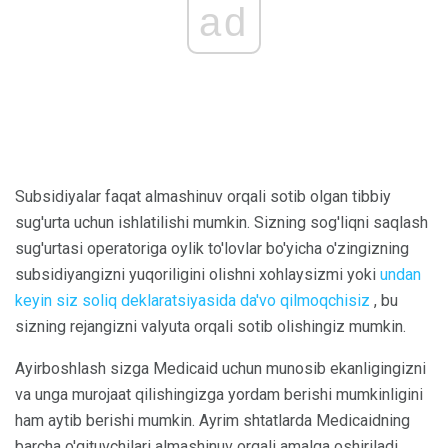
ad
Subsidiyalar faqat almashinuv orqali sotib olgan tibbiy
sug'urta uchun ishlatilishi mumkin. Sizning sog'liqni saqlash
sug'urtasi operatoriga oylik to'lovlar bo'yicha o'zingizning
subsidiyangizni yuqoriligini olishni xohlaysizmi yoki
undan
keyin siz soliq deklaratsiyasida da'vo qilmoqchisiz
, bu
sizning rejangizni valyuta orqali sotib olishingiz mumkin.
Ayirboshlash sizga Medicaid uchun munosib ekanligingizni
va unga murojaat qilishingizga yordam berishi mumkinligini
ham aytib berishi mumkin. Ayrim shtatlarda Medicaidning
barcha o'qituvchilari almashinuv orqali amalga oshiriladi.