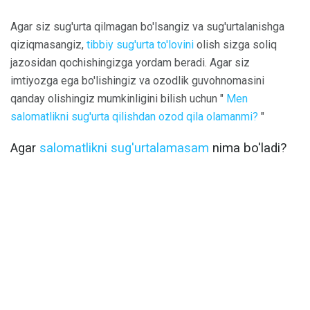
Agar siz sug'urta qilmagan bo'lsangiz va sug'urtalanishga
qiziqmasangiz,
tibbiy sug'urta to'lovini
olish sizga soliq
jazosidan qochishingizga yordam beradi. Agar siz
imtiyozga ega bo'lishingiz va ozodlik guvohnomasini
qanday olishingiz mumkinligini bilish uchun "
Men
salomatlikni sug'urta qilishdan ozod qila olamanmi?
"
Agar
salomatlikni sug'urtalamasam
nima bo'ladi?