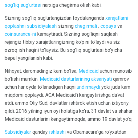
sog'liq sug'urtasi
narxiga chegirma olish kabi.
Sizning sog'liq sug'urtangizdan foydalanganda
xarajatlarni
qoplashni subsidiyalash
sizning
chegirmali
,
copays
va
coinsurance-ni
kamaytiradi. Sizning sog'liqni saqlash
rejangiz tibbiy xarajatlaringizning ko'pini to'laydi va siz
ozroq ish haqini to'laysiz. Bu sog'liq sug'urtasi bo'yicha
bepul yangilanish kabi.
Nihoyat, daromadingiz kam bo'lsa,
Medicaid
uchun munosib
bo'lishi mumkin.
Medicaid dasturlarining aksariyati
qamrov
uchun har oyda to'lanadigan haqni
undirmaydi
yoki juda kam
miqdorni qoplaydi. ACA Medicaid'i kengaytirishga da'vat
etdi, ammo Oliy Sud, davlatlar ishtirok etish uchun ixtiyoriy
qildi. 2016 yilning iyun oyi holatiga ko'ra, 31 davlat va shahar
Medicaid dasturlarini kengaytirmoqda, ammo 19 davlat yo'q.
Subsidiyalar
qanday
ishlashi
va Obamacare'ga ro'yxatdan