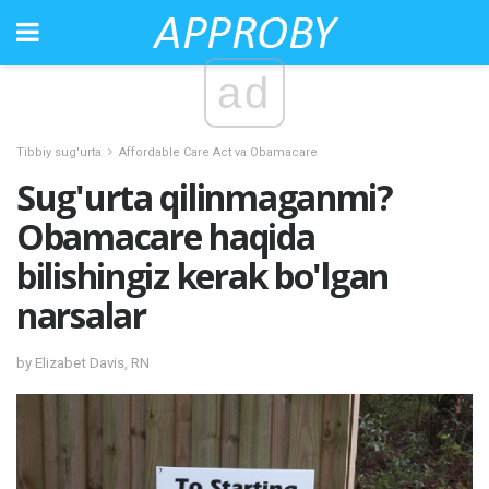
ad
Tibbiy sug'urta
Affordable Care Act va Obamacare
Sug'urta qilinmaganmi?
Obamacare haqida
bilishingiz kerak bo'lgan
narsalar
by Elizabet Davis, RN