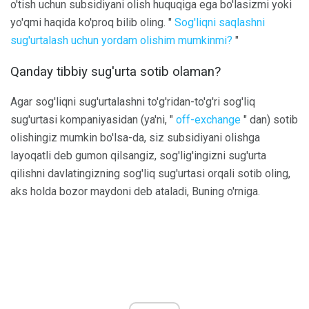
o'tish uchun subsidiyani olish huquqiga ega bo'lasizmi yoki
yo'qmi haqida ko'proq bilib oling. "
Sog'liqni saqlashni
sug'urtalash uchun yordam olishim mumkinmi?
"
Qanday tibbiy sug'urta sotib olaman?
Agar sog'liqni sug'urtalashni to'g'ridan-to'g'ri sog'liq
sug'urtasi kompaniyasidan (ya'ni, "
off-exchange
" dan) sotib
olishingiz mumkin bo'lsa-da, siz subsidiyani olishga
layoqatli deb gumon qilsangiz, sog'lig'ingizni sug'urta
qilishni davlatingizning sog'liq sug'urtasi orqali sotib oling,
aks holda bozor maydoni deb ataladi, Buning o'rniga.