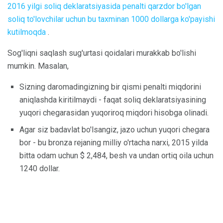
2016 yilgi soliq deklaratsiyasida penalti qarzdor bo'lgan
soliq to'lovchilar uchun bu taxminan 1000 dollarga ko'payishi
kutilmoqda
.
Sog'liqni saqlash sug'urtasi qoidalari murakkab bo'lishi
mumkin. Masalan,
Sizning daromadingizning bir qismi penalti miqdorini
aniqlashda kiritilmaydi - faqat soliq deklaratsiyasining
yuqori chegarasidan yuqoriroq miqdori hisobga olinadi.
Agar siz badavlat bo'lsangiz, jazo uchun yuqori chegara
bor - bu bronza rejaning milliy o'rtacha narxi, 2015 yilda
bitta odam uchun $ 2,484, besh va undan ortiq oila uchun
1240 dollar.