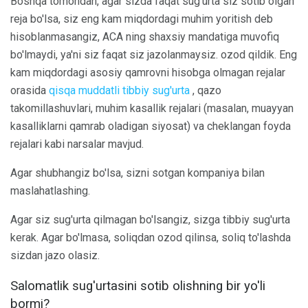
Boshqa tomondan, agar sizda faqat sug'urta siz sotib olgan
reja bo'lsa, siz eng kam miqdordagi muhim yoritish deb
hisoblanmasangiz, ACA ning shaxsiy mandatiga muvofiq
bo'lmaydi, ya'ni siz faqat siz jazolanmaysiz. ozod qildik. Eng
kam miqdordagi asosiy qamrovni hisobga olmagan rejalar
orasida
qisqa muddatli tibbiy sug'urta
, qazo
takomillashuvlari, muhim kasallik rejalari (masalan, muayyan
kasalliklarni qamrab oladigan siyosat) va cheklangan foyda
rejalari kabi narsalar mavjud.
Agar shubhangiz bo'lsa, sizni sotgan kompaniya bilan
maslahatlashing.
Agar siz sug'urta qilmagan bo'lsangiz, sizga tibbiy sug'urta
kerak. Agar bo'lmasa, soliqdan ozod qilinsa, soliq to'lashda
sizdan jazo olasiz.
Salomatlik sug'urtasini sotib olishning bir yo'li
bormi?