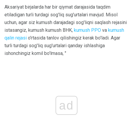
Aksariyat birjalarda har bir qiymat darajasida taqdim
etiladigan turli turdagi sog'liq sug'urtalari mavjud. Misol
uchun, agar siz kumush darajadagi sog'liqni saqlash rejasini
istasangiz, kumush kumush BHK,
kumush PPO
va
kumush
qalin rejasi
o'rtasida tanlov qilishingiz kerak bo'ladi. Agar
turli turdagi sog'liq sug'urtalari qanday ishlashiga
ishonchingiz komil bo'lmasa, "
ad