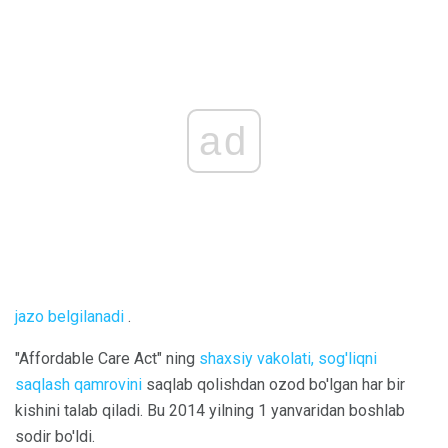
ad
jazo belgilanadi
.
"Affordable Care Act" ning
shaxsiy vakolati,
sog'liqni
saqlash qamrovini
saqlab qolishdan ozod bo'lgan har bir
kishini talab qiladi. Bu 2014 yilning 1 yanvaridan boshlab
sodir bo'ldi.