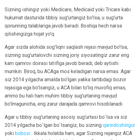
Sizning ishingiz yoki Medicare, Medicaid yoki Tricare kabi
hukumat dasturida tibbiy sug'urtangiz bo'lsa, u sug'urta
qonunning talablariga javob beradi. Boshqa hech narsa
qilishingizga hojat yo'q.
Agar sizda alohida sog'liqni saqlash rejasi mavjud bo'lsa,
sizning sug'urtalovchi sizning joriy siyosatingiz zarur eng
kam qamrov doirasi ta'rifiga javob beradi, deb aytishi
mumkin. Biroq, bu ACAga mos keladigan narsa emas. Agar
siz 2014 yilgacha amalda bo'lgan yakka tartibdagi bozor
rejasiga ega bo'lsangiz, u ACA bilan to'liq muvofiq emas,
ammo bu hali ham muhim tibbiy sug'urtaning mavjud
bo'lmagunicha, eng zarur darajada qamrovi hisoblanadi.
Agar u tibbiy sug'urtaning asosiy sug'urtasi bo`lsa va siz
2014 yilgacha bo`lgan bo`lsangiz, bu sizning
qarindoshingiz
yoki
bobosi
. Ikkala holatda ham, agar Sizning rejangiz ACA