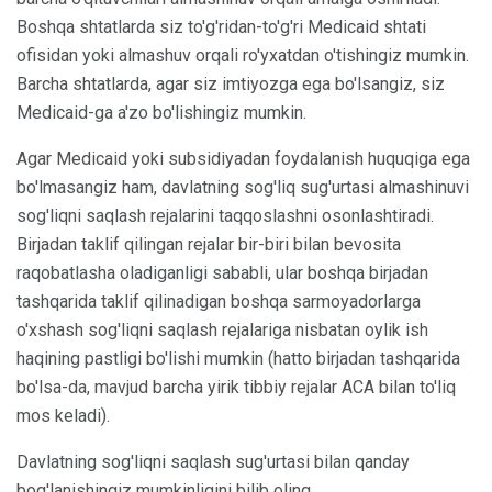
Boshqa shtatlarda siz to'g'ridan-to'g'ri Medicaid shtati
ofisidan yoki almashuv orqali ro'yxatdan o'tishingiz mumkin.
Barcha shtatlarda, agar siz imtiyozga ega bo'lsangiz, siz
Medicaid-ga a'zo bo'lishingiz mumkin.
Agar Medicaid yoki subsidiyadan foydalanish huquqiga ega
bo'lmasangiz ham, davlatning sog'liq sug'urtasi almashinuvi
sog'liqni saqlash rejalarini taqqoslashni osonlashtiradi.
Birjadan taklif qilingan rejalar bir-biri bilan bevosita
raqobatlasha oladiganligi sababli, ular boshqa birjadan
tashqarida taklif qilinadigan boshqa sarmoyadorlarga
o'xshash sog'liqni saqlash rejalariga nisbatan oylik ish
haqining pastligi bo'lishi mumkin (hatto birjadan tashqarida
bo'lsa-da, mavjud barcha yirik tibbiy rejalar ACA bilan to'liq
mos keladi).
Davlatning sog'liqni saqlash sug'urtasi bilan qanday
bog'lanishingiz mumkinligini bilib oling.