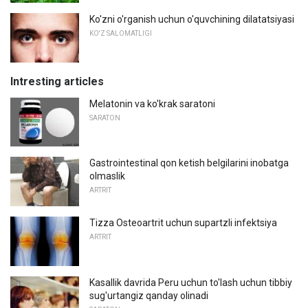
Ko'zni o'rganish uchun o'quvchining dilatatsiyasi
KO'Z SALOMATLIGI
Intresting articles
Melatonin va ko'krak saratoni
SARATON
Gastrointestinal qon ketish belgilarini inobatga
olmaslik
ARTRIT
Tizza Osteoartrit uchun supartzli infektsiya
ARTRIT
Kasallik davrida Peru uchun to'lash uchun tibbiy
sug'urtangiz qanday olinadi