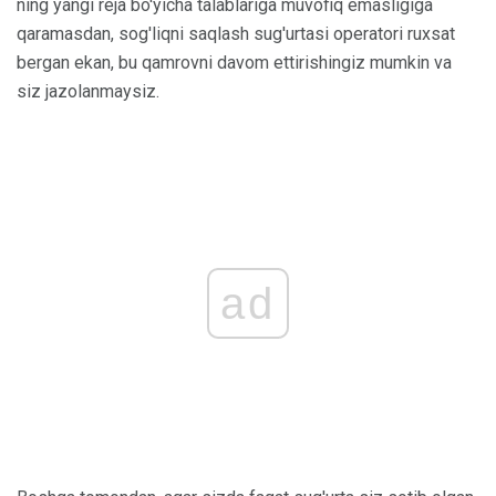
ning yangi reja bo'yicha talablariga muvofiq emasligiga
qaramasdan, sog'liqni saqlash sug'urtasi operatori ruxsat
bergan ekan, bu qamrovni davom ettirishingiz mumkin va
siz jazolanmaysiz.
ad