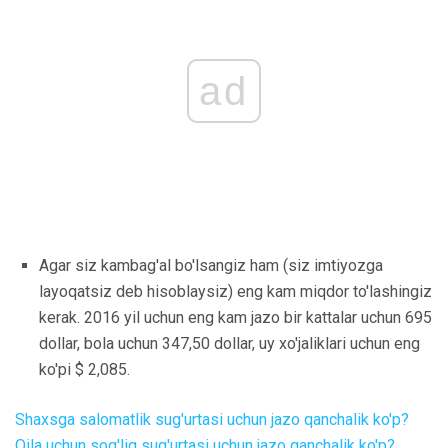
ad
Agar siz kambag'al bo'lsangiz ham (siz imtiyozga
layoqatsiz deb hisoblaysiz) eng kam miqdor to'lashingiz
kerak. 2016 yil uchun eng kam jazo bir kattalar uchun 695
dollar, bola uchun 347,50 dollar, uy xo'jaliklari uchun eng
ko'pi $ 2,085.
Shaxsga salomatlik sug'urtasi uchun jazo qanchalik ko'p?
Oila uchun sog'liq sug'urtasi uchun jazo qanchalik ko'p?