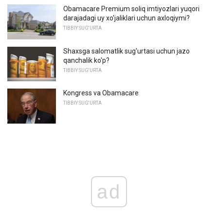
Obamacare Premium soliq imtiyozlari yuqori
darajadagi uy xo'jaliklari uchun axloqiymi?
TIBBIY SUG'URTA
Shaxsga salomatlik sug'urtasi uchun jazo
qanchalik ko'p?
TIBBIY SUG'URTA
Kongress va Obamacare
TIBBIY SUG'URTA
ad