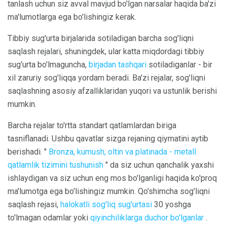
tanlash uchun siz avval mavjud bo'lgan narsalar haqida ba'zi
ma'lumotlarga ega bo'lishingiz kerak.
Tibbiy sug'urta birjalarida sotiladigan barcha sog'liqni
saqlash rejalari, shuningdek, ular katta miqdordagi tibbiy
sug'urta bo'lmaguncha,
birjadan tashqari
sotiladiganlar - bir
xil zaruriy sog'liqqa yordam beradi. Ba'zi rejalar, sog'liqni
saqlashning asosiy afzalliklaridan yuqori va ustunlik berishi
mumkin.
Barcha rejalar to'rtta standart qatlamlardan biriga
tasniflanadi. Ushbu qavatlar sizga rejaning qiymatini aytib
berishadi. "
Bronza, kumush, oltin va platinada - metall
qatlamlik tizimini tushunish
" da siz uchun qanchalik yaxshi
ishlaydigan va siz uchun eng mos bo'lganligi haqida ko'proq
ma'lumotga ega bo'lishingiz mumkin. Qo'shimcha sog'liqni
saqlash rejasi,
halokatli sog'liq sug'urtasi
30 yoshga
to'lmagan odamlar yoki
qiyinchiliklarga duchor bo'lganlar
.