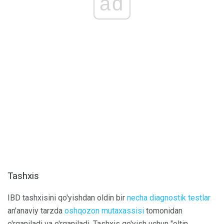
ad
Tashxis
IBD tashxisini qo'yishdan oldin bir
necha diagnostik testlar
an'anaviy tarzda
oshqozon mutaxassisi
tomonidan
o'rganiladi va o'rganiladi. Tashxis qo'yish uchun "oltin