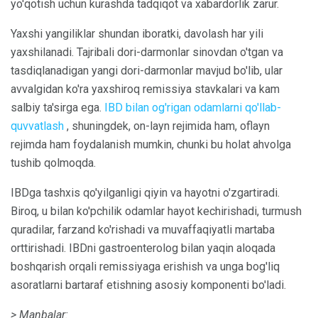
yo'qotish uchun kurashda tadqiqot va xabardorlik zarur.
Yaxshi yangiliklar shundan iboratki, davolash har yili
yaxshilanadi. Tajribali dori-darmonlar sinovdan o'tgan va
tasdiqlanadigan yangi dori-darmonlar mavjud bo'lib, ular
avvalgidan ko'ra yaxshiroq remissiya stavkalari va kam
salbiy ta'sirga ega.
IBD bilan og'rigan odamlarni qo'llab-
quvvatlash
, shuningdek, on-layn rejimida ham, oflayn
rejimda ham foydalanish mumkin, chunki bu holat ahvolga
tushib qolmoqda.
IBDga tashxis qo'yilganligi qiyin va hayotni o'zgartiradi.
Biroq, u bilan ko'pchilik odamlar hayot kechirishadi, turmush
quradilar, farzand ko'rishadi va muvaffaqiyatli martaba
orttirishadi. IBDni gastroenterolog bilan yaqin aloqada
boshqarish orqali remissiyaga erishish va unga bog'liq
asoratlarni bartaraf etishning asosiy komponenti bo'ladi.
> Manbalar: