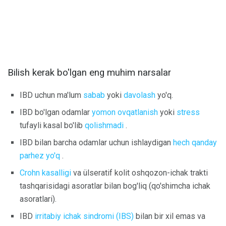
Bilish kerak bo'lgan eng muhim narsalar
IBD uchun ma'lum
sabab
yoki
davolash
yo'q.
IBD bo'lgan odamlar
yomon ovqatlanish
yoki
stress
tufayli kasal bo'lib
qolishmadi
.
IBD bilan barcha odamlar uchun ishlaydigan
hech qanday
parhez yo'q
.
Crohn kasalligi
va ülseratif kolit oshqozon-ichak trakti
tashqarisidagi asoratlar bilan bog'liq (qo'shimcha ichak
asoratlari).
IBD
irritabiy ichak sindromi (IBS)
bilan bir xil emas va