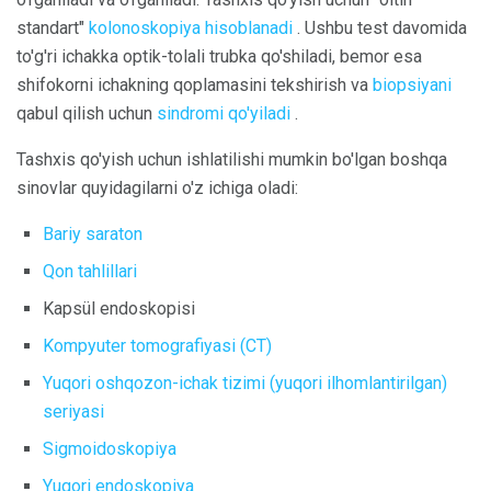
standart"
kolonoskopiya hisoblanadi
. Ushbu test davomida
to'g'ri ichakka optik-tolali trubka qo'shiladi, bemor esa
shifokorni ichakning qoplamasini tekshirish va
biopsiyani
qabul qilish uchun
sindromi qo'yiladi
.
Tashxis qo'yish uchun ishlatilishi mumkin bo'lgan boshqa
sinovlar quyidagilarni o'z ichiga oladi:
Bariy saraton
Qon tahlillari
Kapsül endoskopisi
Kompyuter tomografiyasi (CT)
Yuqori oshqozon-ichak tizimi (yuqori ilhomlantirilgan)
seriyasi
Sigmoidoskopiya
Yuqori endoskopiya