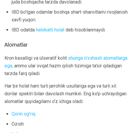
juda boshqacha tarzda davolanadi.
IBD bo'lgan odamlar boshqa shart-sharoitlarni rivojlanish
xavfi yuqori.
IBD odatda
halokatli holat
deb hisoblanmaydi.
Alomatlar
Kron kasalligi va ülseratif kolit
shunga o'xshash alomatlarga
ega,
ammo ular ovqat hazm qilish tizimiga ta'sir qiladigan
tarzda farq qiladi.
Har bir holat ham turli jarrohlik usullariga ega va turli xil
dorilar spektri bilan davolash mumkin. Eng ko'p uchraydigan
alomatlar quyidagilarni o'z ichiga oladi:
Qorin og'riq
Ozish