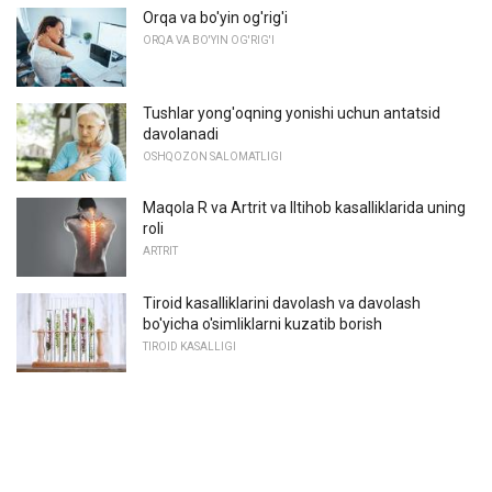
Orqa va bo'yin og'rig'i
ORQA VA BO'YIN OG'RIG'I
Tushlar yong'oqning yonishi uchun antatsid
davolanadi
OSHQOZON SALOMATLIGI
Maqola R va Artrit va Iltihob kasalliklarida uning
roli
ARTRIT
Tiroid kasalliklarini davolash va davolash
bo'yicha o'simliklarni kuzatib borish
TIROID KASALLIGI