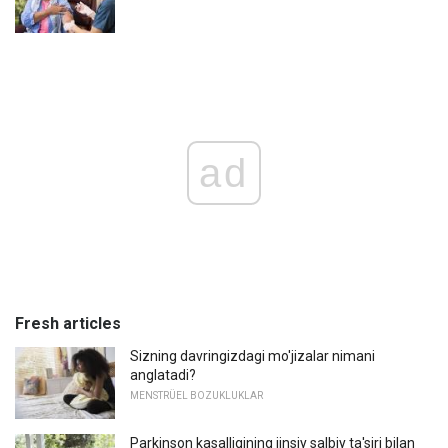
ad
Fresh articles
Sizning davringizdagi mo'jizalar nimani
anglatadi?
MENSTRÜEL BOZUKLUKLAR
Parkinson kasalligining jinsiy salbiy ta'siri bilan