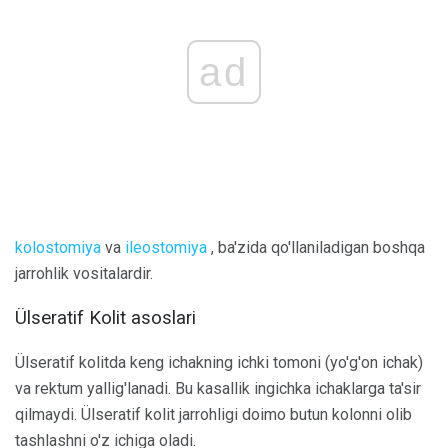
ad
kolostomiya
va
ileostomiya
, ba'zida qo'llaniladigan boshqa
jarrohlik vositalardir.
Ülseratif Kolit asoslari
Ülseratif kolitda keng ichakning ichki tomoni (yo'g'on ichak)
va rektum yallig'lanadi. Bu kasallik ingichka ichaklarga ta'sir
qilmaydi. Ülseratif kolit jarrohligi doimo butun kolonni olib
tashlashni o'z ichiga oladi.