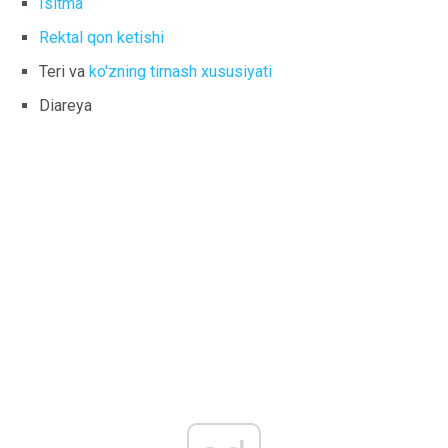
Isitma
Rektal qon ketishi
Teri va
ko'zning tirnash xususiyati
Diareya