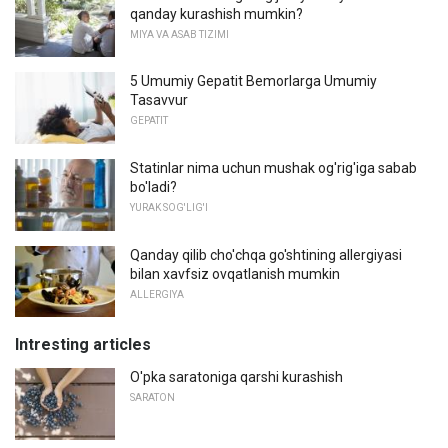
qanday kurashish mumkin?
MIYA VA ASAB TIZIMI
5 Umumiy Gepatit Bemorlarga Umumiy
Tasavvur
GEPATIT
Statinlar nima uchun mushak og'rig'iga sabab
bo'ladi?
YURAK SOG'LIG'I
Qanday qilib cho'chqa go'shtining allergiyasi
bilan xavfsiz ovqatlanish mumkin
ALLERGIYA
Intresting articles
O'pka saratoniga qarshi kurashish
SARATON