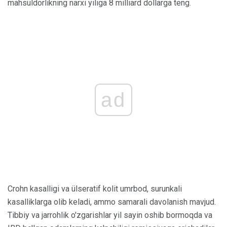
mahsuldorlikning narxi yiliga 8 milliard dollarga teng.
ad
Crohn kasalligi va ülseratif kolit umrbod, surunkali
kasalliklarga olib keladi, ammo samarali davolanish mavjud.
Tibbiy va jarrohlik o'zgarishlar yil sayin oshib bormoqda va