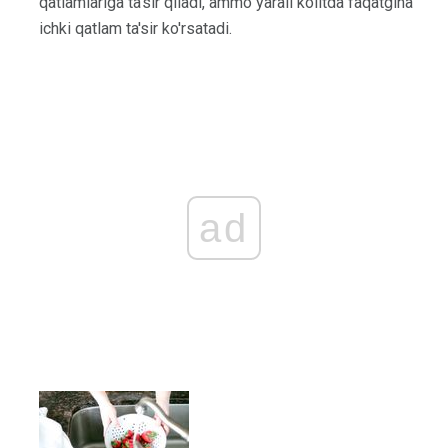
qatlamlariga ta'sir qiladi, ammo yarali kolitda faqatgina
ichki qatlam ta'sir ko'rsatadi.
ad