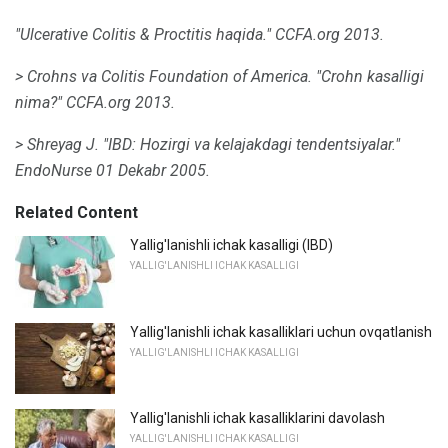
"Ulcerative Colitis & Proctitis haqida."
CCFA.org 2013.
> Crohns va Colitis Foundation of America.
"Crohn kasalligi
nima?" CCFA.org 2013.
> Shreyag J. "IBD: Hozirgi va kelajakdagi tendentsiyalar."
EndoNurse 01 Dekabr 2005.
Related Content
Yallig'lanishli ichak kasalligi (IBD)
YALLIG'LANISHLI ICHAK KASALLIGI
Yallig'lanishli ichak kasalliklari uchun ovqatlanish
YALLIG'LANISHLI ICHAK KASALLIGI
Yallig'lanishli ichak kasalliklarini davolash
YALLIG'LANISHLI ICHAK KASALLIGI