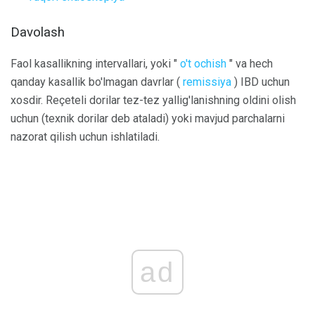
Davolash
Faol kasallikning intervallari, yoki "
o't ochish
" va hech
qanday kasallik bo'lmagan davrlar (
remissiya
) IBD uchun
xosdir. Reçeteli dorilar tez-tez yallig'lanishning oldini olish
uchun (texnik dorilar deb ataladi) yoki mavjud parchalarni
nazorat qilish uchun ishlatiladi.
ad