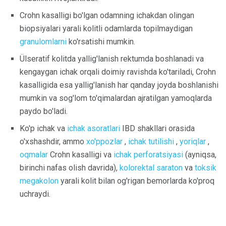
Crohn kasalligi bo'lgan odamning ichakdan olingan
biopsiyalari yarali kolitli odamlarda topilmaydigan
granulomlarni
ko'rsatishi mumkin.
Ülseratif kolitda yallig'lanish rektumda boshlanadi va
kengaygan ichak orqali doimiy ravishda ko'tariladi, Crohn
kasalligida esa yallig'lanish har qanday joyda boshlanishi
mumkin va sog'lom to'qimalardan ajratilgan yamoqlarda
paydo bo'ladi.
Ko'p ichak va
ichak asoratlari
IBD shakllari orasida
o'xshashdir, ammo
xo'ppozlar
,
ichak tutilishi
,
yoriqlar
,
oqmalar
Crohn kasalligi va
ichak perforatsiyasi
(ayniqsa,
birinchi nafas olish davrida),
kolorektal saraton
va
toksik
megakolon
yarali kolit bilan og'rigan bemorlarda ko'proq
uchraydi.