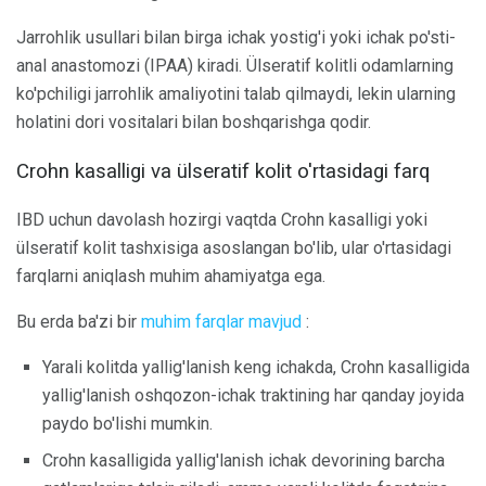
Jarrohlik usullari bilan birga ichak yostig'i yoki ichak po'sti-
anal anastomozi (IPAA) kiradi. Ülseratif kolitli odamlarning
ko'pchiligi jarrohlik amaliyotini talab qilmaydi, lekin ularning
holatini dori vositalari bilan boshqarishga qodir.
Crohn kasalligi va ülseratif kolit o'rtasidagi farq
IBD uchun davolash hozirgi vaqtda Crohn kasalligi yoki
ülseratif kolit tashxisiga asoslangan bo'lib, ular o'rtasidagi
farqlarni aniqlash muhim ahamiyatga ega.
Bu erda ba'zi bir
muhim farqlar mavjud
:
Yarali kolitda yallig'lanish keng ichakda, Crohn kasalligida
yallig'lanish oshqozon-ichak traktining har qanday joyida
paydo bo'lishi mumkin.
Crohn kasalligida yallig'lanish ichak devorining barcha