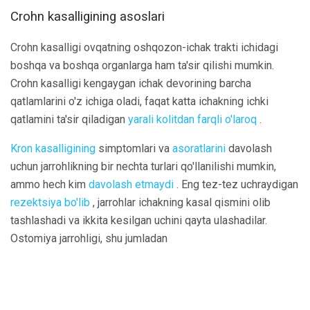
Crohn kasalligining asoslari
Crohn kasalligi ovqatning oshqozon-ichak trakti ichidagi
boshqa va boshqa organlarga ham ta'sir qilishi mumkin.
Crohn kasalligi kengaygan ichak devorining barcha
qatlamlarini o'z ichiga oladi, faqat katta ichakning ichki
qatlamini ta'sir qiladigan
yarali kolitdan farqli o'laroq
.
Kron kasalligining
simptomlari va
asoratlarini
davolash
uchun jarrohlikning bir nechta turlari qo'llanilishi mumkin,
ammo hech kim
davolash etmaydi
. Eng tez-tez uchraydigan
rezektsiya bo'lib
, jarrohlar ichakning kasal qismini olib
tashlashadi va ikkita kesilgan uchini qayta ulashadilar.
Ostomiya jarrohligi, shu jumladan