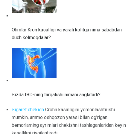
Olimlar Kron kasalligi va yarali kolitga nima sababdan
duch kelmoqdalar?
Sizda IBD-ning tarqalishi nimani anglatadi?
Sigaret chekish
Crohn kasalligini yomonlashtirishi
mumkin, ammo oshqozon yarasi bilan og'rigan
bemorlarning ayrimlari chekishni tashlaganlaridan keyin
kasallikni rivojlantiradi.