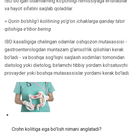
IBD bo'lgan odamlarning ko'pchiligi remissiyaga erishadilar
va hayot sifatini saqlab qoladilar.
> Qorin bo'shlig'i kolitining yo'g'on ichaklarga qanday ta'sir
qilishiga e'tibor bering.
IBD kasalligiga chalingan odamlar oshqozon mutaxassisi -
gastroenterologdan muntazam g'amxo'rlik qilishlari kerak
bo'ladi - va boshqa sog'liqni saqlash xodimlari tomonidan
dietolog yoki dietolog, birlamchi tibbiy yordam ko'rsatuvchi
provayder yoki boshqa mutaxassislar yordami kerak bo'ladi.
Crohn kolitiga ega bo'lish nimani anglatadi?