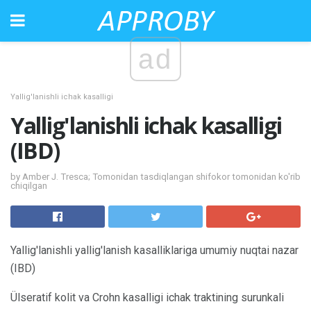
ad
Yallig'lanishli ichak kasalligi
Yallig'lanishli ichak kasalligi
(IBD)
by Amber J. Tresca; Tomonidan tasdiqlangan shifokor tomonidan ko'rib
chiqilgan
Yallig'lanishli yallig'lanish kasalliklariga umumiy nuqtai nazar
(IBD)
Ülseratif kolit va Crohn kasalligi ichak traktining surunkali