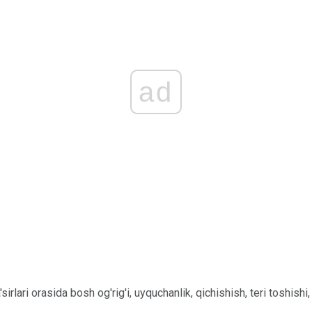
ad
sirlari orasida bosh og'rig'i, uyquchanlik, qichishish, teri toshishi