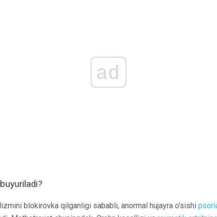
ad
buyuriladi?
zmini blokirovka qilganligi sababli, anormal hujayra o'sishi
psori