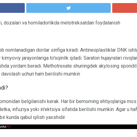
siri, dozalari va homiladorlikda metotreksatdan foydalanish
b nomlanadigan dorilar sinfiga kiradi. Antineoplastiklar DNK ishl
y kimyoviy jarayonlariga to'sqinlik qiladi. Saraton hujayralari rivojl
ashda yordam beradi. Methotrexate shuningdek akylosing spondilit
ni davolash uchun ham berilishi mumkin
adi?
tomonidan belgilanishi kerak. Har bir bemorning ehtiyojlariga mo
letka, infuziya yoki in'ektsiya sifatida berilishi mumkin. Agar u haf
bir kunda qabul qilish yaxshidir.