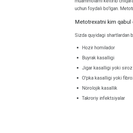
muammolarni keltirib chiqar
uchun foydali bo'lgan. Metot
Metotrexatni kim qabul 
Sizda quyidagi shartlardan bi
Hozir homilador
Buyrak kasalligi
Jigar kasalligi yoki siroz
O'pka kasalligi yoki fibr
Nörolojik kasallik
Takroriy infektsiyalar