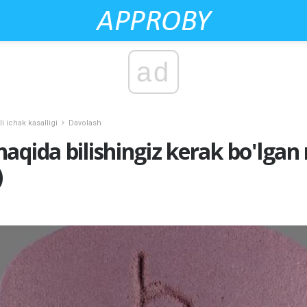
ad
li ichak kasalligi
Davolash
aqida bilishingiz kerak bo'lgan
)