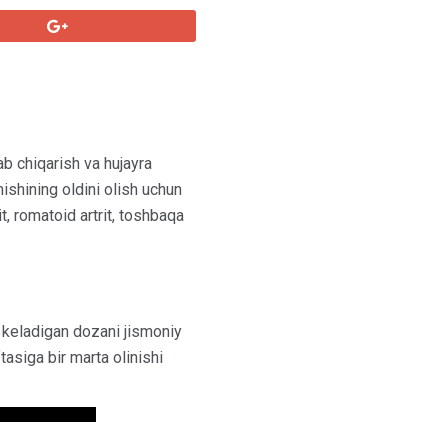
ab chiqarish va hujayra
anishining oldini olish uchun
, romatoid artrit, toshbaqa
s keladigan dozani jismoniy
tasiga bir marta olinishi