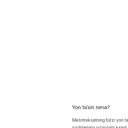
Yon ta'siri nima?
Metotreksatning ba'zi yon ta'
sochlarning yo'qolishi kiradi.