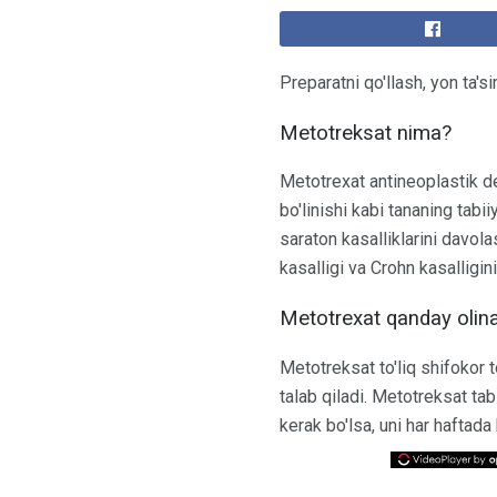
Preparatni qo'llash, yon ta'
Metotreksat nima?
Metotrexat antineoplastik de
bo'linishi kabi tananing tabii
saraton kasalliklarini davol
kasalligi va Crohn kasalligi
Metotrexat qanday olin
Metotreksat to'liq shifokor 
talab qiladi. Metotreksat tab
kerak bo'lsa, uni har haftada 