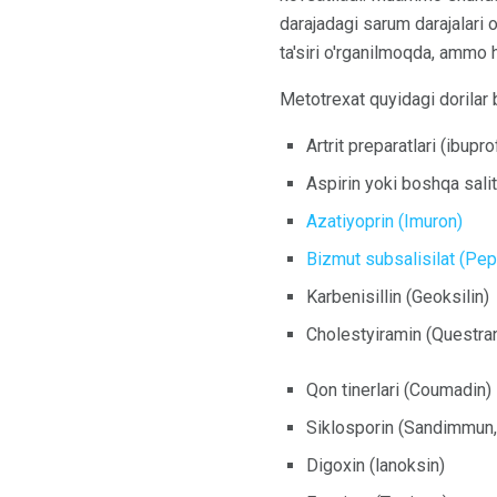
darajadagi sarum darajalari 
ta'siri o'rganilmoqda, ammo 
Metotrexat quyidagi dorilar b
Artrit preparatlari (ibupr
Aspirin yoki boshqa salit
Azatiyoprin (Imuron)
Bizmut subsalisilat (Pe
Karbenisillin (Geoksilin)
Cholestyiramin (Questra
Qon tinerlari (Coumadin)
Siklosporin (Sandimmun,
Digoxin (lanoksin)