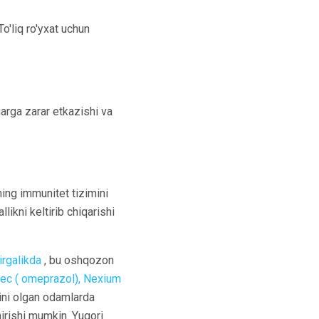
To'liq ro'yxat uchun
igarga zarar etkazishi va
ing immunitet tizimini
likni keltirib chiqarishi
irgalikda
, bu oshqozon
ec (
omeprazol),
Nexium
ini olgan odamlarda
irishi mumkin. Yuqori