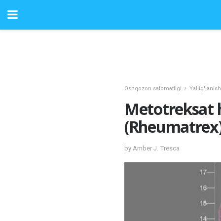
Oshqozon salomatligi
Yallig'lanish
Metotreksat h
(Rheumatrex
by Amber J. Tresca