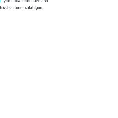
g
ayrim holatlarini davolash
sh uchun ham ishlatilgan.