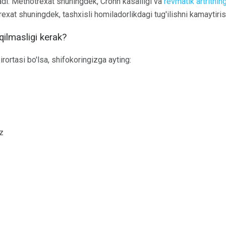
adi. Methotrexat shuningdek, Crohn kasalligi va
revmatik artritnin
rexat shuningdek, tashxisli homiladorlikdagi tug'ilishni kamaytiri
qilmasligi kerak?
rortasi bo'lsa, shifokoringizga ayting:
oz