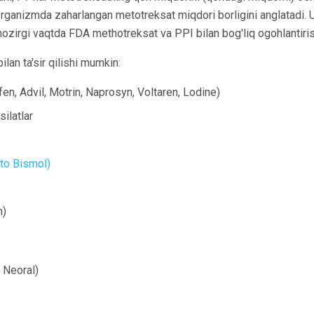
organizmda zaharlangan metotreksat miqdori borligini anglatadi. Us
hozirgi vaqtda FDA methotreksat va PPI bilan bog'liq ogohlantirish
ilan ta'sir qilishi mumkin:
ofen, Advil, Motrin, Naprosyn, Voltaren, Lodine)
silatlar
pto Bismol)
n)
 Neoral)