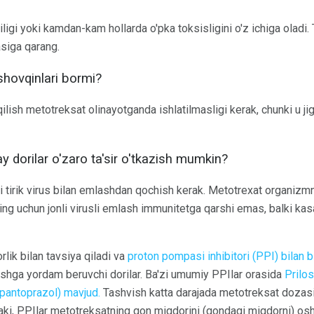
k iligi yoki kamdan-kam hollarda o'pka toksisligini o'z ichiga oladi. 
siga qarang.
shovqinlari bormi?
l qilish metotreksat olinayotganda ishlatilmasligi kerak, chunki u j
 dorilar o'zaro ta'sir o'tkazish mumkin?
 tirik virus bilan emlashdan qochish kerak. Metotrexat organizmn
ing uchun jonli virusli emlash immunitetga qarshi emas, balki kasal
lik bilan tavsiya qiladi va
proton pompasi inhibitori (PPI) bilan b
ishga yordam beruvchi dorilar. Ba'zi umumiy PPIlar orasida
Prilos
(pantoprazol) mavjud.
Tashvish katta darajada metotreksat dozas
ki, PPIlar metotreksatning qon miqdorini (qondagi miqdorni) osh