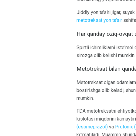
Jiddiy yon ta'siri jigar, suya
metotreksat yon ta'sir
sahifa
Har qanday oziq-ovqat 
Spirtli ichimliklarni iste'mo
sirozga olib kelishi mumkin.
Metotreksat bilan qanday
Metotreksat olgan odamlarni
bostirishga olib keladi, shun
mumkin.
FDA metotreksatni ehtiyotkor
kislotasi miqdorini kamaytir
(esomeprazol)
va
Protonix 
ko'rsatiladi. Muammo shunda