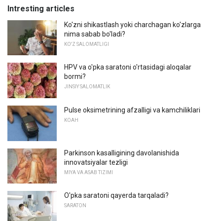
Intresting articles
Ko'zni shikastlash yoki charchagan ko'zlarga
nima sabab bo'ladi?
KO'Z SALOMATLIGI
HPV va o'pka saratoni o'rtasidagi aloqalar
bormi?
JINSIY SALOMATLIK
Pulse oksimetrining afzalligi va kamchiliklari
KOAH
Parkinson kasalligining davolanishida
innovatsiyalar tezligi
MIYA VA ASAB TIZIMI
O'pka saratoni qayerda tarqaladi?
SARATON