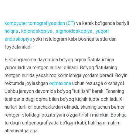
kompyuter tomografiyasidan (CT)
va kerak bo'lganda bariyli
ho'qna
,
kolonoskopiya
,
sigmoidoskopiya
,
yuqori
endoskopiya
yoki fistulogram kabi boshqa testlardan
foydalaniladi.
Fistulogramma davomida bo'yoq oqma fistula ichiga
yuboriladi va rentgen nurlari olinadi. Bo'yoq fistulaning
rentgen nurida yaxshiroq ko'rinishiga yordam beradi. Bo'yin
rektumda joylashgan
oqmaxona
uchun rezusga o'xshaydi.
Ushbu jarayon davomida bo'yoq "tutilishi" kerak. Tananing
tashqarisidagi oqma bilan bo'yoq kichik tüpte ochiladi. X-
nurlari turli xil burchaklardan olinadi, shuning uchun bemor
rentgen stolidagi pozitsiyani o'zgartirishi mumkin. Boshqa
turdagi rentgenografiyada bo'lgani kabi, hali ham muhim
ahamiyatga ega.