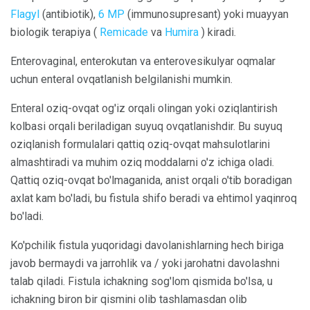
Flagyl
(antibiotik),
6 MP
(immunosupresant) yoki muayyan
biologik terapiya (
Remicade
va
Humira
) kiradi.
Enterovaginal, enterokutan va enterovesikulyar oqmalar
uchun enteral ovqatlanish belgilanishi mumkin.
Enteral oziq-ovqat og'iz orqali olingan yoki oziqlantirish
kolbasi orqali beriladigan suyuq ovqatlanishdir. Bu suyuq
oziqlanish formulalari qattiq oziq-ovqat mahsulotlarini
almashtiradi va muhim oziq moddalarni o'z ichiga oladi.
Qattiq oziq-ovqat bo'lmaganida, anist orqali o'tib boradigan
axlat kam bo'ladi, bu fistula shifo beradi va ehtimol yaqinroq
bo'ladi.
Ko'pchilik fistula yuqoridagi davolanishlarning hech biriga
javob bermaydi va jarrohlik va / yoki jarohatni davolashni
talab qiladi. Fistula ichakning sog'lom qismida bo'lsa, u
ichakning biron bir qismini olib tashlamasdan olib