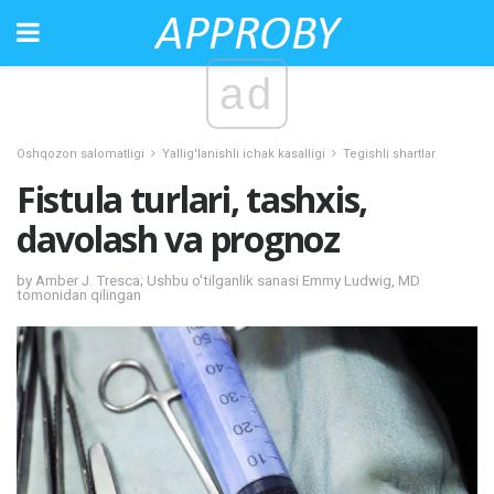
ad
Oshqozon salomatligi
Yallig'lanishli ichak kasalligi
Tegishli shartlar
Fistula turlari, tashxis,
davolash va prognoz
by Amber J. Tresca; Ushbu o'tilganlik sanasi Emmy Ludwig, MD
tomonidan qilingan