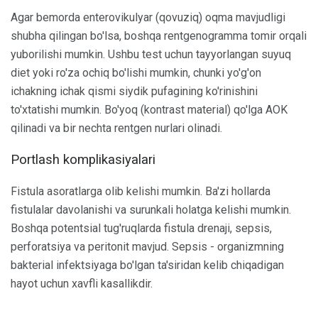
Agar bemorda enterovikulyar (qovuziq) oqma mavjudligi
shubha qilingan bo'lsa, boshqa rentgenogramma tomir orqali
yuborilishi mumkin. Ushbu test uchun tayyorlangan suyuq
diet yoki ro'za ochiq bo'lishi mumkin, chunki yo'g'on
ichakning ichak qismi siydik pufagining ko'rinishini
to'xtatishi mumkin. Bo'yoq (kontrast material) qo'lga AOK
qilinadi va bir nechta rentgen nurlari olinadi.
Portlash komplikasiyalari
Fistula asoratlarga olib kelishi mumkin. Ba'zi hollarda
fistulalar davolanishi va surunkali holatga kelishi mumkin.
Boshqa potentsial tug'ruqlarda fistula drenaji, sepsis,
perforatsiya va peritonit mavjud. Sepsis - organizmning
bakterial infektsiyaga bo'lgan ta'siridan kelib chiqadigan
hayot uchun xavfli kasallikdir.