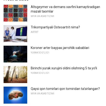
Altsgeymer va demans xavfini kamaytiradigan
mazali taomlar
MIYA VA ASAB TIZIMI
Trikompartiyali Osteoartrit nima?
ARTRIT
Koroner arter baypas jarrohlik sabablari
YURAK SOG'LIG'I
Birinchi yurak xurujini oldini olishning 5 ta yo'li
YURAK SOG'LIG'I
Qaysi qon tomirlari qon tomiridan ta'sirlangan?
MIYA VA ASAB TIZIMI