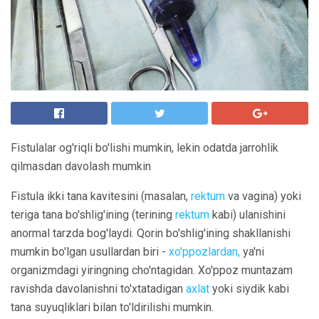
Fistulalar og'riqli bo'lishi mumkin, lekin odatda jarrohlik
qilmasdan davolash mumkin
Fistula ikki tana kavitesini (masalan,
rektum
va vagina) yoki
teriga tana bo'shlig'ining (terining
rektum
kabi) ulanishini
anormal tarzda bog'laydi. Qorin bo'shlig'ining shakllanishi
mumkin bo'lgan usullardan biri -
xo'ppozlardan,
ya'ni
organizmdagi yiringning cho'ntagidan. Xo'ppoz muntazam
ravishda davolanishni to'xtatadigan
axlat
yoki siydik kabi
tana suyuqliklari bilan to'ldirilishi mumkin.