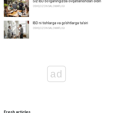
Siz IBD bo'lganingizda ovqatlanishdan oldin
OSHQOZON SALOMATLIGI
IBD ni tishlarga va go'shtlarga ta'siri
OSHQOZON SALOMATLIGI
ad
Fresh articles