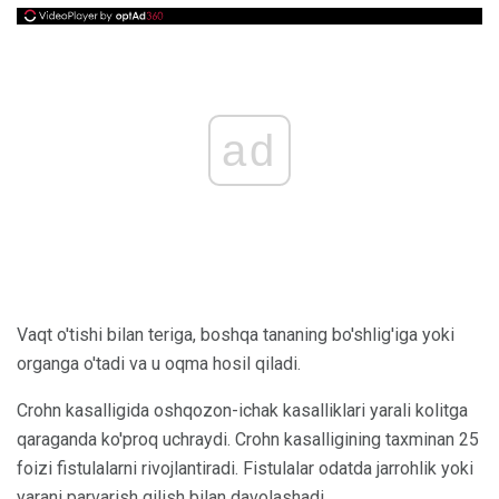
ad
Vaqt o'tishi bilan teriga, boshqa tananing bo'shlig'iga yoki
organga o'tadi va u oqma hosil qiladi.
Crohn kasalligida oshqozon-ichak kasalliklari yarali kolitga
qaraganda ko'proq uchraydi. Crohn kasalligining taxminan 25
foizi fistulalarni rivojlantiradi. Fistulalar odatda jarrohlik yoki
yarani parvarish qilish bilan davolashadi.