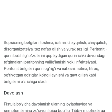
Sepsisning belgilari: toshma, isitma, chayqalish, chayqalish,
disorganizatsiya, tez nafas olish va yurak tezligi. Peritonit -
qorin bo'shlig'i a'zolarini qoplaydigan qorin ichki devoridagi
to'qimalarni peritonning yallig'lanishi yoki infektsiyasi.
Peritonit belgilari qorin og'rig'i va nafasni, isitma, titroq,
og'riyotgan og'riqlar, ko'ngil aynishi va qayt qilish kabi
belgilarni o'z ichiga oladi.
Davolash
Fistula bo'yicha davolanish ularning joylashuviga va
semptomlarning zo'ravonligiga bog'liq. Tibbiy muolajalarga