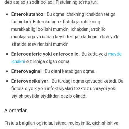
deb ataladi) sodir bo'ladi. Fistulaning to'rtta turi:
Enterokutanöz
: Bu oqma ichakning ichakdan teriga
tushiriladi. Enterokutanöz fistula jarrohlikning
murakkabligi bo'lishi mumkin. Ichakdan jarrohlik
muolajasiga va undan keyin teriga o'tadigan o'tish yo'li
sifatida tasvirlanishi mumkin.
Enteroenteric yoki enterocolic
: Bu katta yoki
mayda
ichakni
o'z ichiga olgan oqma.
Enterovaginal
: Bu
qinni
ketadigan oqma.
Enterovesikulyar
: Bu turdagi oqma qovuqqa ketadi. Bu
fistula siydik yo'li infektsiyalari tez-tez uchraydi yoki
siyish paytida siydikdan qazib olinadi.
Alomatlar
Fistula belgilari og'riqlar, isitma, muloyimlik, qichishish va