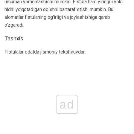
umuman yomonlashishi mumkin. Fistula ham yiringni yoki
hidni yo'qotadigan oqishni bartaraf etishi mumkin. Bu
alomatlar fistulaning og'irligi va joylashishiga qarab
o'zgaradi.
Tashxis
Fistulalar odatda jismoniy tekshiruvdan,
ad