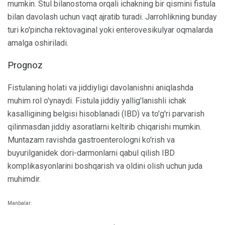
mumkin. Stul bilanostoma orqali ichakning bir qismini fistula
bilan davolash uchun vaqt ajratib turadi. Jarrohlikning bunday
turi ko'pincha rektovaginal yoki enterovesikulyar oqmalarda
amalga oshiriladi.
Prognoz
Fistulaning holati va jiddiyligi davolanishni aniqlashda
muhim rol o'ynaydi. Fistula jiddiy yallig'lanishli ichak
kasalligining belgisi hisoblanadi (IBD) va to'g'ri parvarish
qilinmasdan jiddiy asoratlarni keltirib chiqarishi mumkin.
Muntazam ravishda gastroenterologni ko'rish va
buyurilganidek dori-darmonlarni qabul qilish IBD
komplikasyonlarini boshqarish va oldini olish uchun juda
muhimdir.
Manbalar: