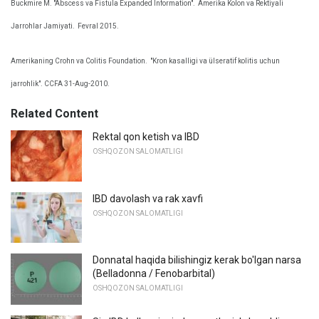
Buckmire M. "Abscess va Fistula Expanded Information".
Amerika Kolon va Rektiyali
Jarrohlar Jamiyati.
Fevral 2015.
Amerikaning Crohn va Colitis Foundation.
"Kron kasalligi va ülseratif kolitis uchun
jarrohlik". CCFA 31-Aug-2010.
Related Content
Rektal qon ketish va IBD
OSHQOZON SALOMATLIGI
IBD davolash va rak xavfi
OSHQOZON SALOMATLIGI
Donnatal haqida bilishingiz kerak bo'lgan narsa
(Belladonna / Fenobarbital)
OSHQOZON SALOMATLIGI