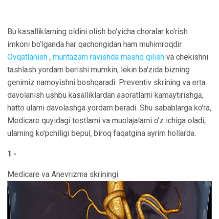
Bu kasalliklarning oldini olish bo'yicha choralar ko'rish
imkoni bo'lganda har qachongidan ham muhimroqdir.
Ovqatlanish
,
muntazam ravishda mashq qilish
va chekishni
tashlash yordam berishi mumkin, lekin ba'zida bizning
genimiz namoyishni boshqaradi. Preventiv skrining va erta
davolanish ushbu kasalliklardan asoratlarni kamaytirishga,
hatto ularni davolashga yordam beradi. Shu sabablarga ko'ra,
Medicare quyidagi testlarni va muolajalarni o'z ichiga oladi,
ularning ko'pchiligi bepul, biroq faqatgina ayrim hollarda.
1 -
Medicare va Anevrizma skriningi