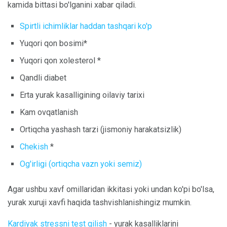
kamida bittasi bo'lganini xabar qiladi.
Spirtli ichimliklar haddan tashqari ko'p
Yuqori qon bosimi*
Yuqori qon xolesterol *
Qandli diabet
Erta yurak kasalligining oilaviy tarixi
Kam ovqatlanish
Ortiqcha yashash tarzi (jismoniy harakatsizlik)
Chekish
*
Og'irligi (ortiqcha vazn yoki semiz)
Agar ushbu xavf omillaridan ikkitasi yoki undan ko'pi bo'lsa,
yurak xuruji xavfi haqida tashvishlanishingiz mumkin.
Kardiyak stressni test qilish
- yurak kasalliklarini