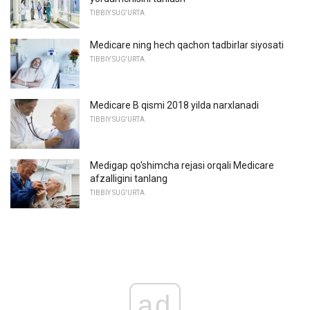
TIBBIY SUG'URTA
Medicare ning hech qachon tadbirlar siyosati
TIBBIY SUG'URTA
Medicare B qismi 2018 yilda narxlanadi
TIBBIY SUG'URTA
Medigap qo'shimcha rejasi orqali Medicare
afzalligini tanlang
TIBBIY SUG'URTA
ad