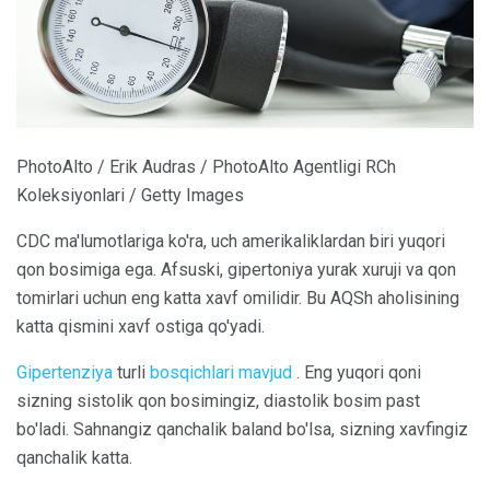
PhotoAlto / Erik Audras / PhotoAlto Agentligi RCh
Koleksiyonlari / Getty Images
CDC ma'lumotlariga ko'ra, uch amerikaliklardan biri yuqori
qon bosimiga ega. Afsuski, gipertoniya yurak xuruji va qon
tomirlari uchun eng katta xavf omilidir. Bu AQSh aholisining
katta qismini xavf ostiga qo'yadi.
Gipertenziya
turli
bosqichlari mavjud
. Eng yuqori qoni
sizning sistolik qon bosimingiz, diastolik bosim past
bo'ladi. Sahnangiz qanchalik baland bo'lsa, sizning xavfingiz
qanchalik katta.