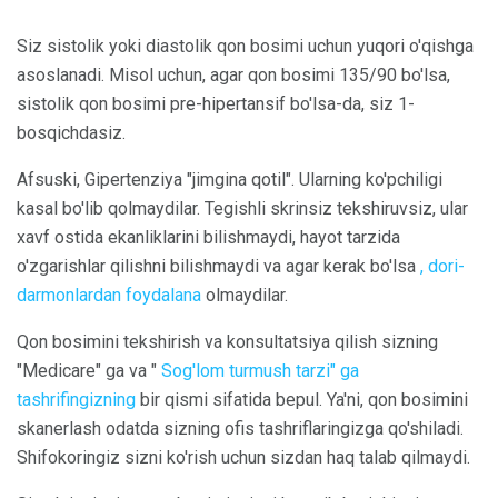
Siz sistolik yoki diastolik qon bosimi uchun yuqori o'qishga
asoslanadi. Misol uchun, agar qon bosimi 135/90 bo'lsa,
sistolik qon bosimi pre-hipertansif bo'lsa-da, siz 1-
bosqichdasiz.
Afsuski, Gipertenziya "jimgina qotil". Ularning ko'pchiligi
kasal bo'lib qolmaydilar. Tegishli skrinsiz tekshiruvsiz, ular
xavf ostida ekanliklarini bilishmaydi, hayot tarzida
o'zgarishlar qilishni bilishmaydi va agar kerak bo'lsa
, dori-
darmonlardan foydalana
olmaydilar.
Qon bosimini tekshirish va konsultatsiya qilish sizning
"Medicare" ga va "
Sog'lom turmush tarzi" ga
tashrifingizning
bir qismi sifatida bepul. Ya'ni, qon bosimini
skanerlash odatda sizning ofis tashriflaringizga qo'shiladi.
Shifokoringiz sizni ko'rish uchun sizdan haq talab qilmaydi.