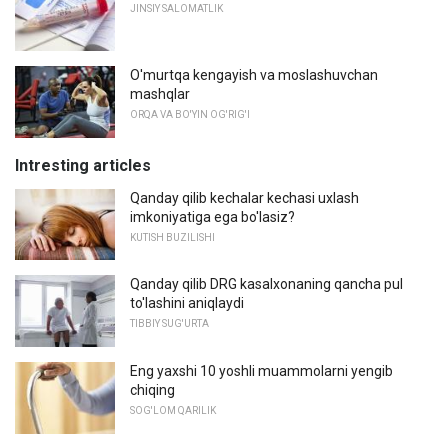
JINSIY SALOMATLIK
O'murtqa kengayish va moslashuvchan
mashqlar
ORQA VA BO'YIN OG'RIG'I
Intresting articles
Qanday qilib kechalar kechasi uxlash
imkoniyatiga ega bo'lasiz?
KUTISH BUZILISHI
Qanday qilib DRG kasalxonaning qancha pul
to'lashini aniqlaydi
TIBBIY SUG'URTA
Eng yaxshi 10 yoshli muammolarni yengib
chiqing
SOG'LOM QARILIK