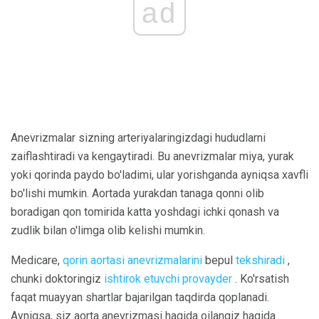
ad
Anevrizmalar sizning arteriyalaringizdagi hududlarni
zaiflashtiradi va kengaytiradi. Bu anevrizmalar miya, yurak
yoki qorinda paydo bo'ladimi, ular yorishganda ayniqsa xavfli
bo'lishi mumkin. Aortada yurakdan tanaga qonni olib
boradigan qon tomirida katta yoshdagi ichki qonash va
zudlik bilan o'limga olib kelishi mumkin.
Medicare,
qorin aortasi anevrizmalarini
bepul
tekshiradi
,
chunki doktoringiz
ishtirok etuvchi provayder
. Ko'rsatish
faqat muayyan shartlar bajarilgan taqdirda qoplanadi.
Ayniqsa, siz aorta anevrizmasi haqida oilangiz haqida