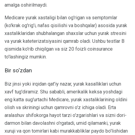
amalga oshirilmaydi.
Medicare yurak xastaligi bilan og'rigan va semptomlar
(ko'krak og'rig'i, nafas qisilishi va boshqalar) asosida yurak
xastaliklaridan shubhalangan shaxslar uchun yurak stresini
va yurak kateterizatsiyasini qamrab oladi. Ushbu testlar B
qismida ko'rib chiqilgan va siz 20 foizli coinsurance
to'lashingiz mumkin.
Bir so'zdan
Biz jinsi yoki irqidan qat'iy nazar, yurak kasalliklari uchun
xavf tug'diramiz. Shu sababli, amerikalik keksa yoshdagi
eng katta sug'urtachi Medicare, yurak xastaliklarining oldini
olish va skriningi uchun qamrovni o'z ichiga oladi. Erta
aralashuv shifokorga hayot tarzi o'zgarishlari va sizni dori-
darmon bilan davolashni o'rgatadi, umid qilamanki, yurak
xuruji va qon tomirlari kabi murakkabliklar paydo bo'lishidan