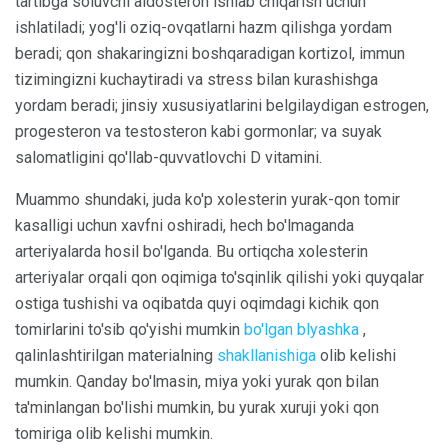
tartibga soluvchi aldosteron ishlab chiqarish uchun
ishlatiladi; yog'li oziq-ovqatlarni hazm qilishga yordam
beradi; qon shakaringizni boshqaradigan kortizol, immun
tizimingizni kuchaytiradi va stress bilan kurashishga
yordam beradi; jinsiy xususiyatlarini belgilaydigan estrogen,
progesteron va testosteron kabi gormonlar; va suyak
salomatligini qo'llab-quvvatlovchi D vitamini.
Muammo shundaki, juda ko'p xolesterin yurak-qon tomir
kasalligi uchun xavfni oshiradi, hech bo'lmaganda
arteriyalarda hosil bo'lganda. Bu ortiqcha xolesterin
arteriyalar orqali qon oqimiga to'sqinlik qilishi yoki quyqalar
ostiga tushishi va oqibatda quyi oqimdagi kichik qon
tomirlarini to'sib qo'yishi mumkin
bo'lgan blyashka
,
qalinlashtirilgan materialning
shakllanishiga
olib kelishi
mumkin. Qanday bo'lmasin, miya yoki yurak qon bilan
ta'minlangan bo'lishi mumkin, bu yurak xuruji yoki qon
tomiriga olib kelishi mumkin.