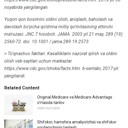
noyabrda yangilangan.
Yuqori qon bosimini oldini olish, aniqlash, baholash va
davolash bo'yicha qo'shma milliy qo'mitasining ettinchi
ma'ruzasi: JNC 7 hisoboti.
JAMA.
2003 yil 21 may;
289 (19):
2560-72.
doi: 10.1001 / jama.289.19.2573
> To'qnashuv faktlari.
Kasalliklarni nazorat qilish va oldini
olish veb-saytlari uchun markazlar.
https://www.cdc.gov/stroke/facts.htm.
6-sentabr, 2017-yil
yangilandi.
Related Content
Original Medicare va Medicare Advantage
o'rtasida tanlov
TIBBIY SUG'URTA
Shifokor, hamshira amaliyotchisi va shifokor
yordamchisini tanlash