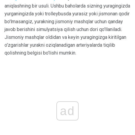
aniqlashning bir usuli. Ushbu baholarda sizning yuragingizda
yurganingizda yoki trolleybusda yurasiz yoki jismonan qodir
bo'lmasangiz, yurakning jismoniy mashqlar uchun qanday
javob berishini simulyatsiya qilish uchun dori qo'llaniladi.
Jismoniy mashqlar oldidan va keyin yuragingizga kiritilgan
o'zgarishlar yurakni oziqlanadigan arteriyalarda tiqilib
qolishning belgisi bo'lishi mumkin.
ad