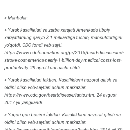
> Manbalar:
> Yurak kasalliklari va zarba xarajati Amerikada tibbiy
xarajatlarning qariyb $ 1 milliardiga tushib, mahsuldorligini
yo'qotdi.
CDC fondi veb-sayti.
https://www.cdcfoundation.org/pr/2015/heart-disease-and-
stroke-cost-america-nearly-1-billion-day-medical-costs-lost-
productivity.
29 aprel kuni nashr etildi.
> Yurak kasalliklari faktlari.
Kasalliklarni nazorat qilish va
oldini olish veb-saytlari uchun markazlar.
https://www.cdc.gov/heartdisease/facts.htm.
24 avgust
2017 yil yangilandi.
> Yuqori qon bosimi faktlari.
Kasalliklarni nazorat qilish va
oldini olish veb-saytlari uchun markazlar.
https://www.cdc.gov/bloodpressure/facts.htm.
2016 yil 30