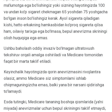
ma'lumotga ega bo'lishingiz yoki sizning hayotingizda 100
va undan ko'p sigaret chekmagan 65 yoshdan 75 yoshgacha
bo'lgan inson bo'lishingiz kerak. Ayol sigareta qiladigan
kishi, hatto erkakning hamkasbidan ko'proq sigareta qilsa
ham, oilaviy tarixga ega bo'lmasa, bepul anevrizma skriningi
olish huquqiga ega emas.
Ushbu baholash oddiy invaziv bo'lmagan ultratovush
tekshiruv orqali amalga oshiriladi va Medicare tomonidan
faqat bir marta taklif etiladi.
Keyinchalik hayotingizda qorin anevrizmasini rivojlantira
olasiz, ammo Medicare siz simptomlarni ishlab
chiqmaguningizcha emas, balki yana bir narsani qidirishga
to'lamaydi.
Esda tutingki, Medicare tananing boshqa qismlarida (ya'ni
miyada) anevrizmalar uchun bepul skriningni taklif etmaydi,