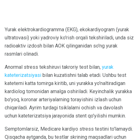
Yurak elektrokardiogramma (EKG), ekokardiyogram (yurak
ultratovasi) yoki yadroviy ko'rish orqali tekshiriladi, unda siz
radioaktiv izdosh bilan AOK qilinganidan so'ng yurak
rasmlari olinadi.
Anormal stress tekshiruvi takroriy test bilan,
yurak
kateterizatsiyasi
bilan kuzatishni talab etadi. Ushbu test
kateterni katta tomirga kiritib, uni yurakka yo'naltiradigan
kardiolog tomonidan amalga oshiriladi. Keyinchalik yurakka
bo'yoq, koronar arteriyalarning torayishini izlash uchun
chiqariladi. Ayrim turdagi tsiklalarni ochish va davolash
uchun kateterizatsiya jarayonida stent qo'yilishi mumkin.
Semptomlarsiz, Medicare kardiyo stress testini to'lamaydi.
Qisqacha aytganda, bu testlar skrining maqsadlari uchun