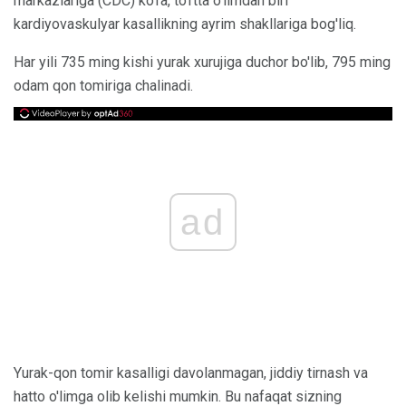
markazlariga (CDC) ko'ra, to'rtta o'limdan biri
kardiyovaskulyar kasallikning ayrim shakllariga bog'liq.
Har yili 735 ming kishi yurak xurujiga duchor bo'lib, 795 ming
odam qon tomiriga chalinadi.
ad
Yurak-qon tomir kasalligi davolanmagan, jiddiy tirnash va
hatto o'limga olib kelishi mumkin. Bu nafaqat sizning