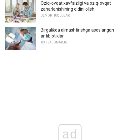
Oziq-ovqat xavfsizligi va oziq-ovqat
zaharlanishining oldini olish
BEMOR HUQUQLARI
Birgalikda almashtirishga asoslangan
antibiotiklar
TISH SALOMATLIGI
ad