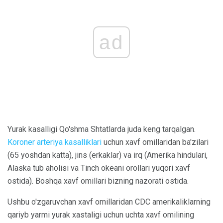
ad
Yurak kasalligi Qo'shma Shtatlarda juda keng tarqalgan.
Koroner arteriya kasalliklari
uchun xavf omillaridan ba'zilari
(65 yoshdan katta), jins (erkaklar) va irq (Amerika hindulari,
Alaska tub aholisi va Tinch okeani orollari yuqori xavf
ostida). Boshqa xavf omillari bizning nazorati ostida.
Ushbu o'zgaruvchan xavf omillaridan CDC amerikaliklarning
qariyb yarmi yurak xastaligi uchun uchta xavf omilining