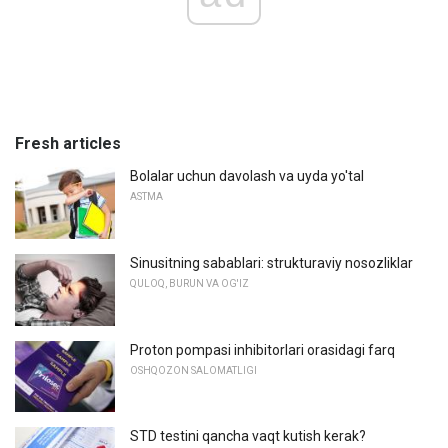
Fresh articles
Bolalar uchun davolash va uyda yo'tal
ASTMA
Sinusitning sabablari: strukturaviy nosozliklar
QULOQ, BURUN VA OG'IZ
Proton pompasi inhibitorlari orasidagi farq
OSHQOZON SALOMATLIGI
STD testini qancha vaqt kutish kerak?