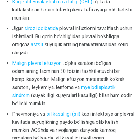
Konjestif yurak etishmovchiligi (CHF)
o'pkada
kattalashgan bosim tufayli plevral efuziyaga olib kelishi
mumkin.
Jigar
sirozi oqibatida
plevral infuzionni tavsiflash uchun
ishlatiladi. Bu qorin bo'shlig'idan plevral bo'shliqqa
ortiqcha
astsit
suyuqliklarining harakatlanishidan kelib
chiqadi.
Malign plevral efüzyon
, o'pka saratoni bo'lgan
odamlarning taxminan 30 foizini tashkil etuvchi bir
komplikasyondur. Malign efüzyon metastatik ko'krak
saratoni, leykemiya, lenfoma va
myelodisplastik
sindrom
(suyak iligi xujayralari kasalligi) bilan ham sodir
bo'lishi mumkin.
Pnevmoniya va
sil kasalligi (sil)
kabi infektsiyalar plevral
kavitada suyuqlikning paydo bo'lishiga olib kelishi
mumkin. AQShda va rivojlangan dunyoda kamroq
tarqalgan bo'lsa-da, sil kasalligi rivojlangan