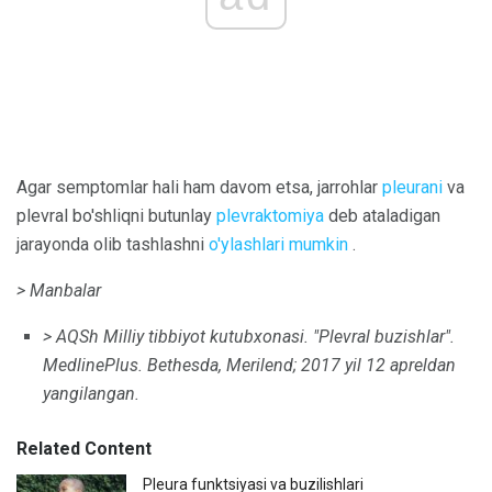
Agar semptomlar hali ham davom etsa, jarrohlar
pleurani
va
plevral bo'shliqni butunlay
plevraktomiya
deb ataladigan
jarayonda olib tashlashni
o'ylashlari mumkin
.
> Manbalar
> AQSh Milliy tibbiyot kutubxonasi.
"Plevral buzishlar".
MedlinePlus.
Bethesda, Merilend;
2017 yil 12 apreldan
yangilangan.
Related Content
Pleura funktsiyasi va buzilishlari