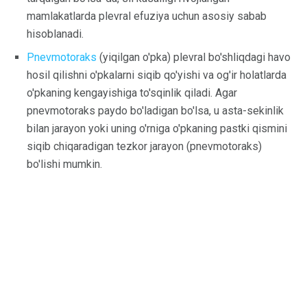
mamlakatlarda plevral efuziya uchun asosiy sabab
hisoblanadi.
Pnevmotoraks
(yiqilgan o'pka) plevral bo'shliqdagi havo
hosil qilishni o'pkalarni siqib qo'yishi va og'ir holatlarda
o'pkaning kengayishiga to'sqinlik qiladi. Agar
pnevmotoraks paydo bo'ladigan bo'lsa, u asta-sekinlik
bilan jarayon yoki uning o'rniga o'pkaning pastki qismini
siqib chiqaradigan tezkor jarayon (pnevmotoraks)
bo'lishi mumkin.