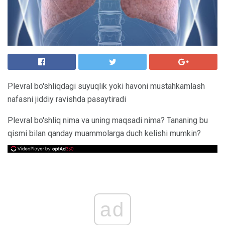
Plevral bo'shliqdagi suyuqlik yoki havoni mustahkamlash
nafasni jiddiy ravishda pasaytiradi
Plevral bo'shliq nima va uning maqsadi nima? Tananing bu
qismi bilan qanday muammolarga duch kelishi mumkin?
ad