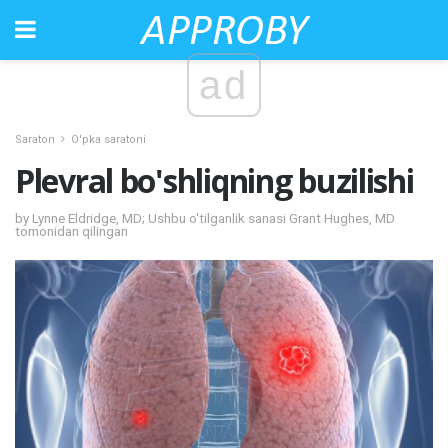
ad
Saraton
O'pka saratoni
Plevral bo'shliqning buzilishi
by Lynne Eldridge, MD; Ushbu o'tilganlik sanasi Grant Hughes, MD
tomonidan qilingan