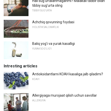
Hali sug'urtalanmaganmi? Malakali tadbir bilan
tibbiy sug'urta oling
TIBBIY SUG'URTA
Achchiq qovunning foydasi
HOLISTIK SALOMATLIK
Baliq yog'i va yurak kasalligi
YURAK SOG'LIG'I
Intresting articles
Antioksidantlarni KOAH kasaliga jalb qiladimi?
KOAH
Allergiyaga murojaat qilish uchun savollar
ALLERGIYA