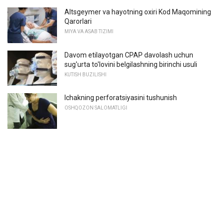
Altsgeymer va hayotning oxiri Kod Maqomining
Qarorlari
MIYA VA ASAB TIZIMI
Davom etilayotgan CPAP davolash uchun
sug'urta to'lovini belgilashning birinchi usuli
KUTISH BUZILISHI
Ichakning perforatsiyasini tushunish
OSHQOZON SALOMATLIGI