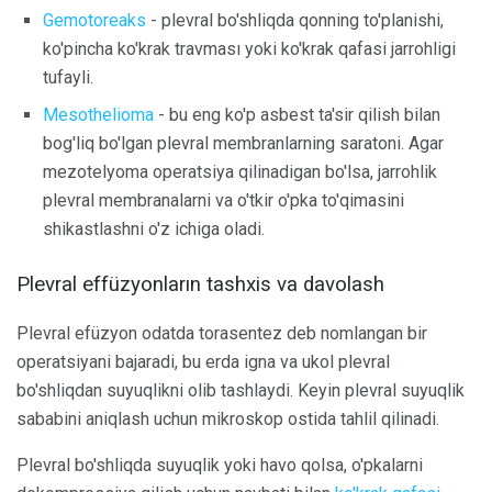
Gemotoreaks
- plevral bo'shliqda qonning to'planishi,
ko'pincha ko'krak travması yoki ko'krak qafasi jarrohligi
tufayli.
Mesothelioma
- bu eng ko'p asbest ta'sir qilish bilan
bog'liq bo'lgan plevral membranlarning saratoni. Agar
mezotelyoma operatsiya qilinadigan bo'lsa, jarrohlik
plevral membranalarni va o'tkir o'pka to'qimasini
shikastlashni o'z ichiga oladi.
Plevral effüzyonların tashxis va davolash
Plevral efüzyon odatda torasentez deb nomlangan bir
operatsiyani bajaradi, bu erda igna va ukol plevral
bo'shliqdan suyuqlikni olib tashlaydi. Keyin plevral suyuqlik
sababini aniqlash uchun mikroskop ostida tahlil qilinadi.
Plevral bo'shliqda suyuqlik yoki havo qolsa, o'pkalarni