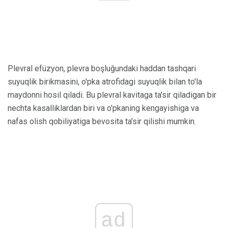
Plevral efüzyon, plevra boşluğundaki haddan tashqari
suyuqlik birikmasini, o'pka atrofidagi suyuqlik bilan to'la
maydonni hosil qiladi. Bu plevral kavitaga ta'sir qiladigan bir
nechta kasalliklardan biri va o'pkaning kengayishiga va
nafas olish qobiliyatiga bevosita ta'sir qilishi mumkin.
ad