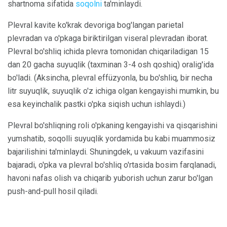
shartnoma sifatida
soqolni
ta'minlaydi.
Plevral kavite ko'krak devoriga bog'langan parietal
plevradan va o'pkaga biriktirilgan viseral plevradan iborat.
Plevral bo'shliq ichida plevra tomonidan chiqariladigan 15
dan 20 gacha suyuqlik (taxminan 3-4 osh qoshiq) oralig'ida
bo'ladi. (Aksincha, plevral effüzyonla, bu bo'shliq, bir necha
litr suyuqlik, suyuqlik o'z ichiga olgan kengayishi mumkin, bu
esa keyinchalik pastki o'pka siqish uchun ishlaydi.)
Plevral bo'shliqning roli o'pkaning kengayishi va qisqarishini
yumshatib, soqolli suyuqlik yordamida bu kabi muammosiz
bajarilishini ta'minlaydi. Shuningdek, u vakuum vazifasini
bajaradi, o'pka va plevral bo'shliq o'rtasida bosim farqlanadi,
havoni nafas olish va chiqarib yuborish uchun zarur bo'lgan
push-and-pull hosil qiladi.