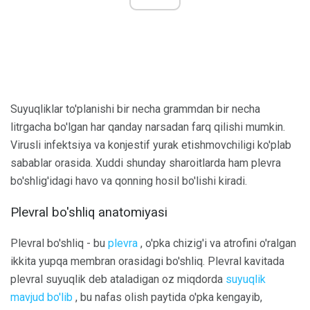
Suyuqliklar to'planishi bir necha grammdan bir necha
litrgacha bo'lgan har qanday narsadan farq qilishi mumkin.
Virusli infektsiya va konjestif yurak etishmovchiligi ko'plab
sabablar orasida. Xuddi shunday sharoitlarda ham plevra
bo'shlig'idagi havo va qonning hosil bo'lishi kiradi.
Plevral bo'shliq anatomiyasi
Plevral bo'shliq - bu
plevra
, o'pka chizig'i va atrofini o'ralgan
ikkita yupqa membran orasidagi bo'shliq. Plevral kavitada
plevral suyuqlik deb ataladigan oz miqdorda
suyuqlik
mavjud bo'lib
, bu nafas olish paytida o'pka kengayib,