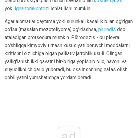
dekompressiya qilish uchun navbati bilan
ko'krak qafasi
yoki
igna torakentezi
ishlatilishi mumkin.
Agar alomatlar qaytarsa ​​yoki surunkali kasallik bilan og'rigan
bo'lsa (masalan mezoteliyoma) og'irlashsa,
plurodis
deb
ataladigan protsedura mumkin. Plörodezis - bu plevral
bo'shliqqa kimyoviy tirnash xususiyati beruvchi moddalarni
kiritishni o'z ichiga olgan palliativ jarrohlik usuli. Olingan
yallig'lanish ikki qavatni bir-biriga yopishib olib, havoni va
suyuqlikni chiqarib yuboradi, bu esa insonning nafas olish
qobiliyatini yumshatishga yordam beradi.
ad