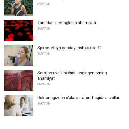
SARATON
Tanadagi gemoglobin ahamiyati
SARATON
Spirometriya qanday tashxis qiladi?
SARATON
Saraton rivojlanishida angiogenezning
ahamiyati
SARATON
Doktoringizdan o'pka saratoni haqida savollar
SARATON