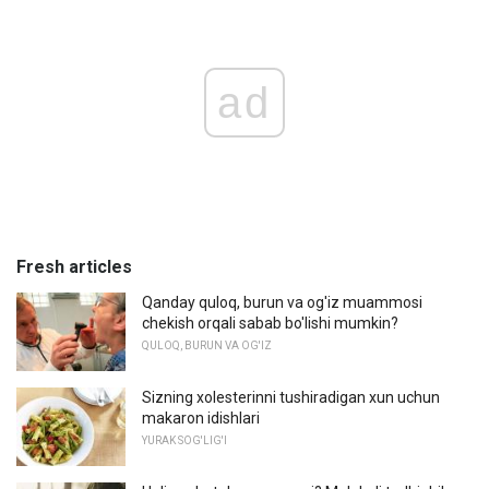
ad
Fresh articles
Qanday quloq, burun va og'iz muammosi
chekish orqali sabab bo'lishi mumkin?
QULOQ, BURUN VA OG'IZ
Sizning xolesterinni tushiradigan xun uchun
makaron idishlari
YURAK SOG'LIG'I