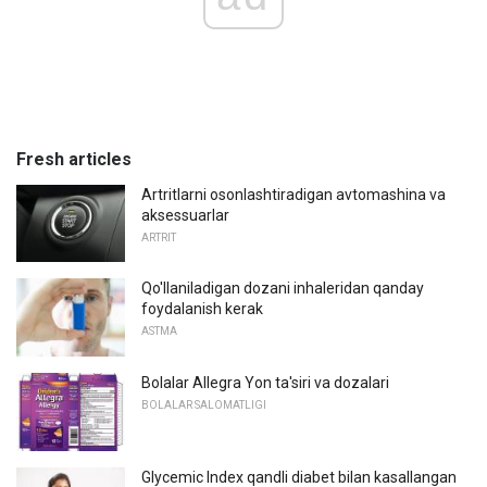
Fresh articles
Artritlarni osonlashtiradigan avtomashina va
aksessuarlar
ARTRIT
Qo'llaniladigan dozani inhaleridan qanday
foydalanish kerak
ASTMA
Bolalar Allegra Yon ta'siri va dozalari
BOLALAR SALOMATLIGI
Glycemic Index qandli diabet bilan kasallangan