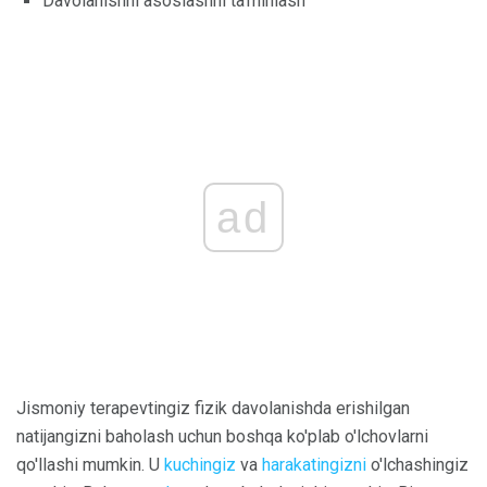
Davolanishni asoslashni ta'minlash
ad
Jismoniy terapevtingiz fizik davolanishda erishilgan
natijangizni baholash uchun boshqa ko'plab o'lchovlarni
qo'llashi mumkin. U
kuchingiz
va
harakatingizni
o'lchashingiz