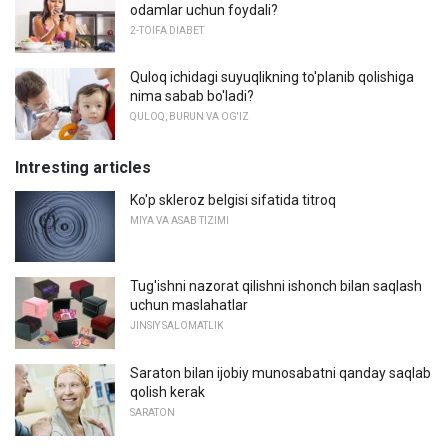
odamlar uchun foydali?
2-TOIFA DIABET
Quloq ichidagi suyuqlikning to'planib qolishiga
nima sabab bo'ladi?
QULOQ, BURUN VA OG'IZ
Intresting articles
Ko'p skleroz belgisi sifatida titroq
MIYA VA ASAB TIZIMI
Tug'ishni nazorat qilishni ishonch bilan saqlash
uchun maslahatlar
JINSIY SALOMATLIK
Saraton bilan ijobiy munosabatni qanday saqlab
qolish kerak
SARATON