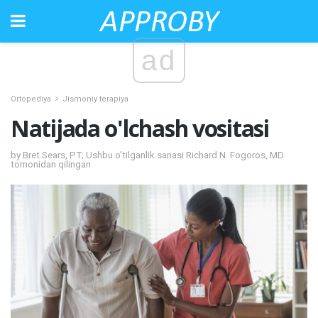
ad
Ortopediya
Jismoniy terapiya
Natijada o'lchash vositasi
by Bret Sears, PT; Ushbu o'tilganlik sanasi Richard N. Fogoros, MD
tomonidan qilingan