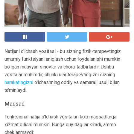
Natijani o'lchash vositasi - bu sizning fizik-terapevtingiz
umumiy funktsiyani aniqlash uchun foydalanishi mumkin
bo'lgan muayyan sinovlar va chora-tadbirlardir. Ushbu
vositalar muhimdir, chunki ular terapevtingizni sizning
harakatingizni
o'lchashning oddiy va samarali usuli bilan
ta'minlaydi.
Maqsad
Funktsional natija o'lchash vositalari ko'p maqsadlarga
xizmat qilishi mumkin. Bunga quyidagilar kiradi, ammo
cheklanmaydi: