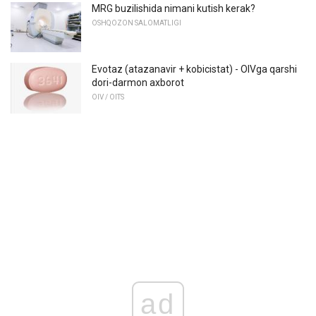
MRG buzilishida nimani kutish kerak?
OSHQOZON SALOMATLIGI
Evotaz (atazanavir + kobicistat) - OIVga qarshi
dori-darmon axborot
OIV / OITS
ad