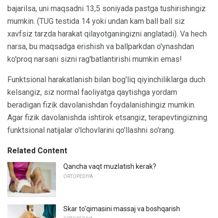
bajarilsa, uni maqsadni 13,5 soniyada pastga tushirishingiz
mumkin. (TUG testida 14 yoki undan kam ball ball siz
xavfsiz tarzda harakat qilayotganingizni anglatadi). Va hech
narsa, bu maqsadga erishish va ballparkdan o'ynashdan
ko'proq narsani sizni rag'batlantirishi mumkin emas!
Funktsional harakatlanish bilan bog'liq qiyinchiliklarga duch
kelsangiz, siz normal faoliyatga qaytishga yordam
beradigan fizik davolanishdan foydalanishingiz mumkin.
Agar fizik davolanishda ishtirok etsangiz, terapevtingizning
funktsional natijalar o'lchovlarini qo'llashni so'rang.
Related Content
Qancha vaqt muzlatish kerak?
ORTOPEDIYA
Skar to'qimasini massaj va boshqarish