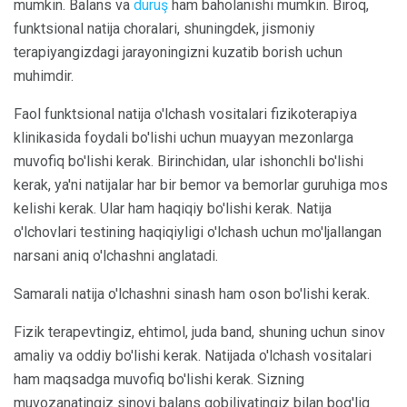
mumkin. Balans va
duruş
ham baholanishi mumkin. Biroq,
funktsional natija choralari, shuningdek, jismoniy
terapiyangizdagi jarayoningizni kuzatib borish uchun
muhimdir.
Faol funktsional natija o'lchash vositalari fizikoterapiya
klinikasida foydali bo'lishi uchun muayyan mezonlarga
muvofiq bo'lishi kerak. Birinchidan, ular ishonchli bo'lishi
kerak, ya'ni natijalar har bir bemor va bemorlar guruhiga mos
kelishi kerak. Ular ham haqiqiy bo'lishi kerak. Natija
o'lchovlari testining haqiqiyligi o'lchash uchun mo'ljallangan
narsani aniq o'lchashni anglatadi.
Samarali natija o'lchashni sinash ham oson bo'lishi kerak.
Fizik terapevtingiz, ehtimol, juda band, shuning uchun sinov
amaliy va oddiy bo'lishi kerak. Natijada o'lchash vositalari
ham maqsadga muvofiq bo'lishi kerak. Sizning
muvozanatingiz sinovi balans qobiliyatingiz bilan bog'liq