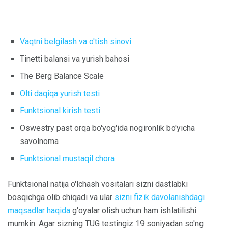
Vaqtni belgilash va o'tish sinovi
Tinetti balansi va yurish bahosi
The Berg Balance Scale
Olti daqiqa yurish testi
Funktsional kirish testi
Oswestry past orqa bo'yog'ida nogironlik bo'yicha
savolnoma
Funktsional mustaqil chora
Funktsional natija o'lchash vositalari sizni dastlabki
bosqichga olib chiqadi va ular
sizni fizik davolanishdagi
maqsadlar haqida
g'oyalar olish uchun ham ishlatilishi
mumkin. Agar sizning TUG testingiz 19 soniyadan so'ng