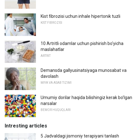
Kist fibrozisi uchun inhale hipertonik tuzli
KIST FIBROZISI
10 Artritli odamlar uchun pishirish bo'yicha
maslahatlar
ARTRIT
Demansda gallyusinatsiyaga munosabat va
davolash
MIYA VA ASAB TIZIMI
Umumiy dorilar haqida bilishingiz kerak bo'lgan
narsalar
BEMOR HUQUQLARI
Intresting articles
5 Jadvaldagi jismoniy terapiyani tanlash