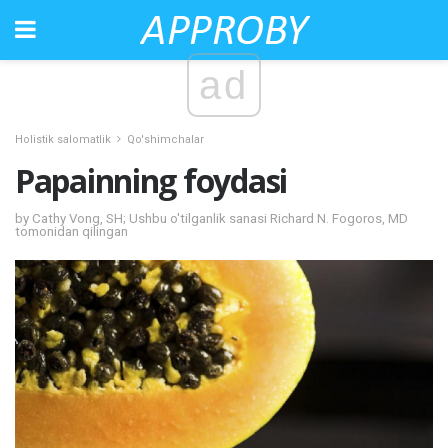
ad
Holistik salomatlik
Qo'shimchalar
Papainning foydasi
by Cathy Vong, SH; Ushbu o'tilganlik sanasi Richard N. Fogoros, MD
tomonidan qilingan