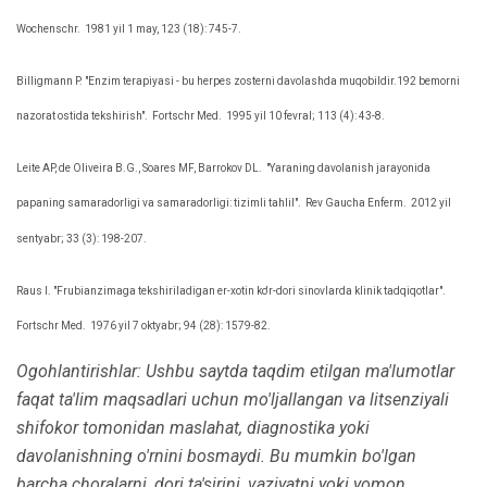
Wochenschr.
1981 yil 1 may, 123 (18): 745-7.
Billigmann P. "Enzim terapiyasi - bu herpes zosterni davolashda muqobildir.192 bemorni
nazorat ostida tekshirish".
Fortschr Med.
1995 yil 10 fevral; 113 (4): 43-8.
Leite AP, de Oliveira B.G., Soares MF, Barrokov DL.
"Yaraning davolanish jarayonida
papaning samaradorligi va samaradorligi: tizimli tahlil".
Rev Gaucha Enferm.
2012 yil
sentyabr; 33 (3): 198-207.
Raus I. "Frubianzimaga tekshiriladigan er-xotin ko'r-dori sinovlarda klinik tadqiqotlar".
Fortschr Med.
1976 yil 7 oktyabr; 94 (28): 1579-82.
Ogohlantirishlar: Ushbu saytda taqdim etilgan ma'lumotlar
faqat ta'lim maqsadlari uchun mo'ljallangan va litsenziyali
shifokor tomonidan maslahat, diagnostika yoki
davolanishning o'rnini bosmaydi.
Bu mumkin bo'lgan
barcha choralarni, dori ta'sirini, vaziyatni yoki yomon