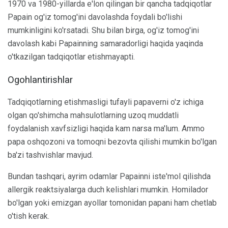
1970 va 1980-yillarda e'lon qilingan bir qancha tadqiqotlar
Papain og'iz tomog'ini davolashda foydali bo'lishi
mumkinligini ko'rsatadi. Shu bilan birga, og'iz tomog'ini
davolash kabi Papainning samaradorligi haqida yaqinda
o'tkazilgan tadqiqotlar etishmayapti.
Ogohlantirishlar
Tadqiqotlarning etishmasligi tufayli papaverni o'z ichiga
olgan qo'shimcha mahsulotlarning uzoq muddatli
foydalanish xavfsizligi haqida kam narsa ma'lum. Ammo
papa oshqozoni va tomoqni bezovta qilishi mumkin bo'lgan
ba'zi tashvishlar mavjud.
Bundan tashqari, ayrim odamlar Papainni iste'mol qilishda
allergik reaktsiyalarga duch kelishlari mumkin. Homilador
bo'lgan yoki emizgan ayollar tomonidan papani ham chetlab
o'tish kerak.