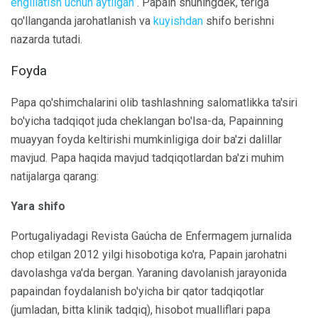
engillatish uchun aytilgan
. Papain shuningdek, teriga
qo'llanganda jarohatlanish va
kuyishdan
shifo berishni
nazarda tutadi.
Foyda
Papa qo'shimchalarini olib tashlashning salomatlikka ta'siri
bo'yicha tadqiqot juda cheklangan bo'lsa-da, Papainning
muayyan foyda keltirishi mumkinligiga doir ba'zi dalillar
mavjud. Papa haqida mavjud tadqiqotlardan ba'zi muhim
natijalarga qarang:
Yara shifo
Portugaliyadagi Revista Gaúcha de Enfermagem jurnalida
chop etilgan 2012 yilgi hisobotiga ko'ra, Papain jarohatni
davolashga va'da bergan. Yaraning davolanish jarayonida
papaindan foydalanish bo'yicha bir qator tadqiqotlar
(jumladan, bitta klinik tadqiq), hisobot mualliflari papa