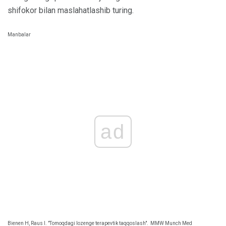
shifokor bilan maslahatlashib turing.
Manbalar
ad
Bienen H, Raus I. "Tomoqdagi lozenge terapevtik taqqoslash".
MMW Munch Med