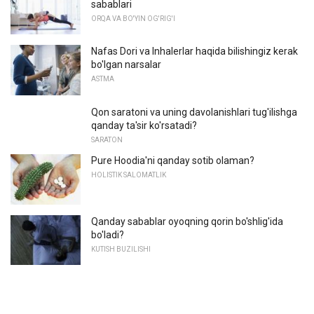
sabablari
ORQA VA BO'YIN OG'RIG'I
Nafas Dori va Inhalerlar haqida bilishingiz kerak
bo'lgan narsalar
ASTMA
Qon saratoni va uning davolanishlari tug'ilishga
qanday ta'sir ko'rsatadi?
SARATON
Pure Hoodia'ni qanday sotib olaman?
HOLISTIK SALOMATLIK
Qanday sabablar oyoqning qorin bo'shlig'ida
bo'ladi?
KUTISH BUZILISHI