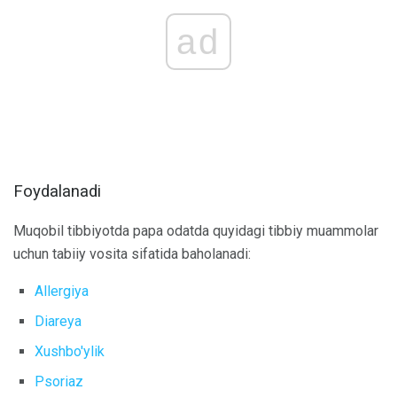
ad
Foydalanadi
Muqobil tibbiyotda papa odatda quyidagi tibbiy muammolar
uchun tabiiy vosita sifatida baholanadi:
Allergiya
Diareya
Xushbo'ylik
Psoriaz