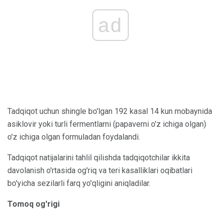
ad
Tadqiqot uchun shingle bo'lgan 192 kasal 14 kun mobaynida
asiklovir yoki turli fermentlarni (papaverni o'z ichiga olgan)
o'z ichiga olgan formuladan foydalandi.
Tadqiqot natijalarini tahlil qilishda tadqiqotchilar ikkita
davolanish o'rtasida og'riq va teri kasalliklari oqibatlari
bo'yicha sezilarli farq yo'qligini aniqladilar.
Tomoq og'rigi