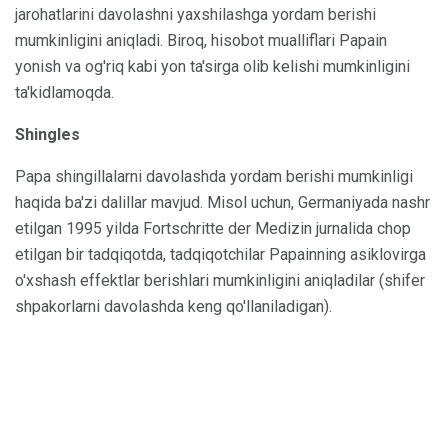
jarohatlarini davolashni yaxshilashga yordam berishi
mumkinligini aniqladi. Biroq, hisobot mualliflari Papain
yonish va og'riq kabi yon ta'sirga olib kelishi mumkinligini
ta'kidlamoqda.
Shingles
Papa shingillalarni davolashda yordam berishi mumkinligi
haqida ba'zi dalillar mavjud. Misol uchun, Germaniyada nashr
etilgan 1995 yilda Fortschritte der Medizin jurnalida chop
etilgan bir tadqiqotda, tadqiqotchilar Papainning asiklovirga
o'xshash effektlar berishlari mumkinligini aniqladilar (shifer
shpakorlarni davolashda keng qo'llaniladigan).