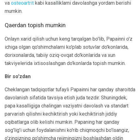
va
osteoartrit
kabi kasalliklarni davolashga yordam berishi
mumkin.
Qaerdan topish mumkin
Onlayn xarid qilish uchun keng tarqalgan bo'lib, Papainni o'z
ichiga olgan qo'shimchalarni ko'plab sotuvlar do'konlarida,
dorixonalarda, tabiiy oziq-ovqat do'konlarida va xun
takviyelerida ixtisoslashgan do'konlarda topish mumkin.
Bir so'zdan
Cheklangan tadqiqotlar tufayli Papainni har qanday sharoitda
davolanish sifatida tavsiya etish juda tezdir. Shuningdek,
papa kasalligiga chalingan vaziyatni davolash va standart
parvarish qilishni kechiktirish yoki kechiktirish jiddiy
oqibatlarga olib kelishi mumkin. Papaning har qanday
sog'lig'i uchun foydalanishni ko'rib chiqmoqchi bo'lsangiz,
o'zingizning qo'shimcha rejimingizni boshlashdan oldin