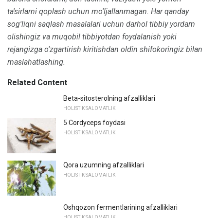
ta'sirlarni qoplash uchun mo'ljallanmagan.
Har qanday
sog'liqni saqlash masalalari uchun darhol tibbiy yordam
olishingiz va muqobil tibbiyotdan foydalanish yoki
rejangizga o'zgartirish kiritishdan oldin shifokoringiz bilan
maslahatlashing.
Related Content
Beta-sitosterolning afzalliklari
HOLISTIK SALOMATLIK
5 Cordyceps foydasi
HOLISTIK SALOMATLIK
Qora uzumning afzalliklari
HOLISTIK SALOMATLIK
Oshqozon fermentlarining afzalliklari
HOLISTIK SALOMATLIK