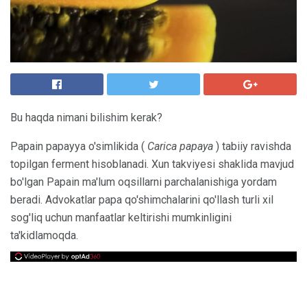
Bu haqda nimani bilishim kerak?
Papain papayya o'simlikida (
Carica papaya
) tabiiy ravishda
topilgan ferment hisoblanadi. Xun takviyesi shaklida mavjud
bo'lgan Papain ma'lum oqsillarni parchalanishiga yordam
beradi. Advokatlar papa qo'shimchalarini qo'llash turli xil
sog'liq uchun manfaatlar keltirishi mumkinligini
ta'kidlamoqda.