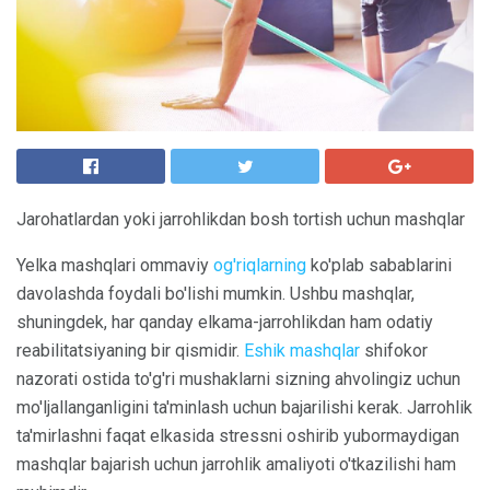
Jarohatlardan yoki jarrohlikdan bosh tortish uchun mashqlar
Yelka mashqlari ommaviy
og'riqlarning
ko'plab sabablarini
davolashda foydali bo'lishi mumkin. Ushbu mashqlar,
shuningdek, har qanday elkama-jarrohlikdan ham odatiy
reabilitatsiyaning bir qismidir.
Eshik mashqlar
shifokor
nazorati ostida to'g'ri mushaklarni sizning ahvolingiz uchun
mo'ljallanganligini ta'minlash uchun bajarilishi kerak. Jarrohlik
ta'mirlashni faqat elkasida stressni oshirib yubormaydigan
mashqlar bajarish uchun jarrohlik amaliyoti o'tkazilishi ham