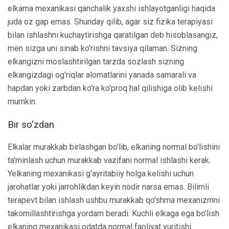
elkama mexanikasi qanchalik yaxshi ishlayotganligi haqida
juda oz gap emas. Shunday qilib, agar siz fizika terapiyasi
bilan ishlashni kuchaytirishga qaratilgan deb hisoblasangiz,
men sizga uni sinab ko'rishni tavsiya qilaman. Sizning
elkangizni moslashtirilgan tarzda sozlash sizning
elkangizdagi og'riqlar alomatlarini yanada samarali va
hapdan yoki zarbdan ko'ra ko'proq hal qilishiga olib kelishi
mumkin.
Bir so'zdan
Elkalar murakkab birlashgan bo'lib, elkaning normal bo'lishini
ta'minlash uchun murakkab vazifani normal ishlashi kerak.
Yelkaning mexanikasi g'ayritabiiy holga kelishi uchun
jarohatlar yoki jarrohlikdan keyin nodir narsa emas. Bilimli
terapevt bilan ishlash ushbu murakkab qo'shma mexanizmni
takomillashtirishga yordam beradi. Kuchli elkaga ega bo'lish
elkaning mexanikasi odatda normal faoliyat yuritishi