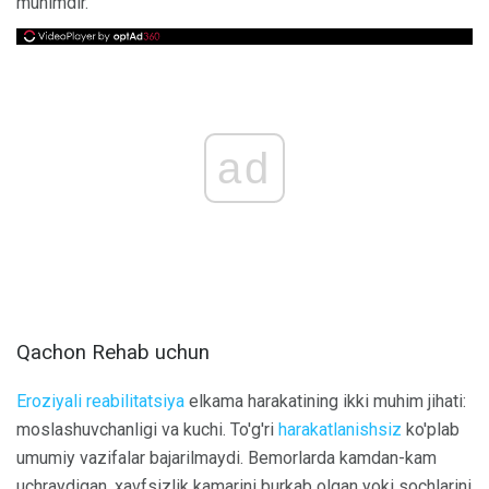
muhimdir.
ad
Qachon Rehab uchun
Eroziyali reabilitatsiya
elkama harakatining ikki muhim jihati:
moslashuvchanligi va kuchi. To'g'ri
harakatlanishsiz
ko'plab
umumiy vazifalar bajarilmaydi. Bemorlarda kamdan-kam
uchraydigan, xavfsizlik kamarini burkab olgan yoki sochlarini