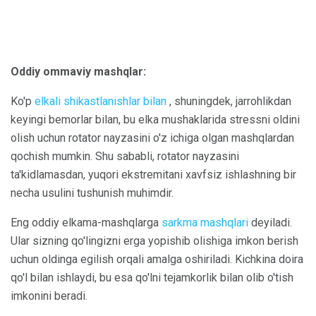
Oddiy ommaviy mashqlar:
Ko'p
elkali shikastlanishlar bilan
, shuningdek, jarrohlikdan
keyingi bemorlar bilan, bu elka mushaklarida stressni oldini
olish uchun rotator nayzasini o'z ichiga olgan mashqlardan
qochish mumkin. Shu sababli, rotator nayzasini
ta'kidlamasdan, yuqori ekstremitani xavfsiz ishlashning bir
necha usulini tushunish muhimdir.
Eng oddiy elkama-mashqlarga
sarkma mashqlari
deyiladi.
Ular sizning qo'lingizni erga yopishib olishiga imkon berish
uchun oldinga egilish orqali amalga oshiriladi. Kichkina doira
qo'l bilan ishlaydi, bu esa qo'lni tejamkorlik bilan olib o'tish
imkonini beradi.