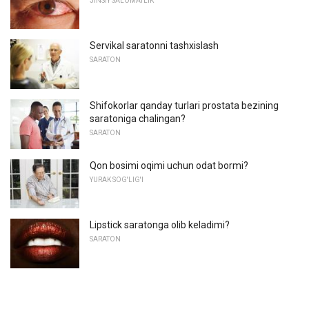
JINSIY SALOMATLIK
Servikal saratonni tashxislash
SARATON
Shifokorlar qanday turlari prostata bezining
saratoniga chalingan?
SARATON
Qon bosimi oqimi uchun odat bormi?
YURAK SOG'LIG'I
Lipstick saratonga olib keladimi?
SARATON