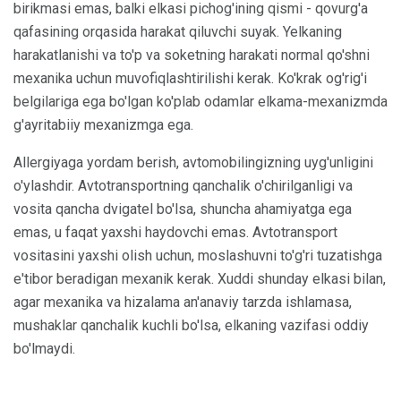
birikmasi emas, balki elkasi pichog'ining qismi - qovurg'a
qafasining orqasida harakat qiluvchi suyak. Yelkaning
harakatlanishi va to'p va soketning harakati normal qo'shni
mexanika uchun muvofiqlashtirilishi kerak. Ko'krak og'rig'i
belgilariga ega bo'lgan ko'plab odamlar elkama-mexanizmda
g'ayritabiiy mexanizmga ega.
Allergiyaga yordam berish, avtomobilingizning uyg'unligini
o'ylashdir. Avtotransportning qanchalik o'chirilganligi va
vosita qancha dvigatel bo'lsa, shuncha ahamiyatga ega
emas, u faqat yaxshi haydovchi emas. Avtotransport
vositasini yaxshi olish uchun, moslashuvni to'g'ri tuzatishga
e'tibor beradigan mexanik kerak. Xuddi shunday elkasi bilan,
agar mexanika va hizalama an'anaviy tarzda ishlamasa,
mushaklar qanchalik kuchli bo'lsa, elkaning vazifasi oddiy
bo'lmaydi.