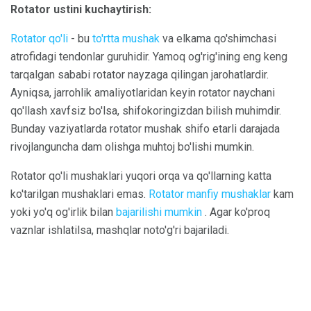
Rotator ustini kuchaytirish:
Rotator qo'li
- bu
to'rtta mushak
va elkama qo'shimchasi
atrofidagi tendonlar guruhidir. Yamoq og'rig'ining eng keng
tarqalgan sababi rotator nayzaga qilingan jarohatlardir.
Ayniqsa, jarrohlik amaliyotlaridan keyin rotator naychani
qo'llash xavfsiz bo'lsa, shifokoringizdan bilish muhimdir.
Bunday vaziyatlarda rotator mushak shifo etarli darajada
rivojlanguncha dam olishga muhtoj bo'lishi mumkin.
Rotator qo'li mushaklari yuqori orqa va qo'llarning katta
ko'tarilgan mushaklari emas.
Rotator manfiy mushaklar
kam
yoki yo'q og'irlik bilan
bajarilishi mumkin
. Agar ko'proq
vaznlar ishlatilsa, mashqlar noto'g'ri bajariladi.