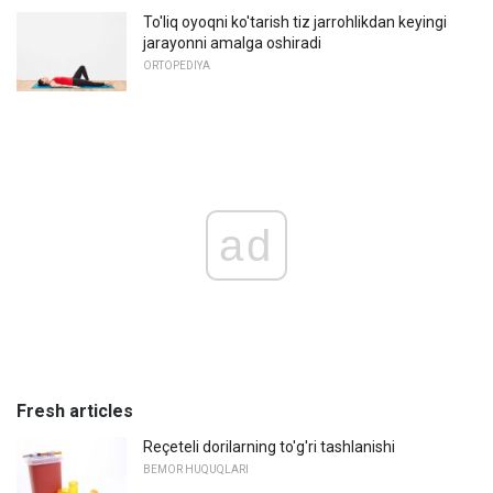
To'liq oyoqni ko'tarish tiz jarrohlikdan keyingi
jarayonni amalga oshiradi
ORTOPEDIYA
ad
Fresh articles
Reçeteli dorilarning to'g'ri tashlanishi
BEMOR HUQUQLARI