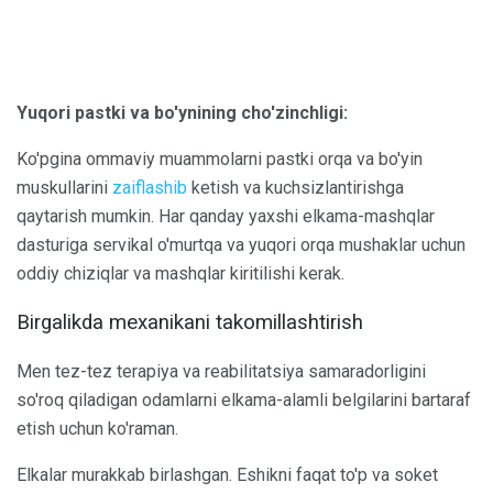
Yuqori pastki va bo'ynining cho'zinchligi:
Ko'pgina ommaviy muammolarni pastki orqa va bo'yin
muskullarini
zaiflashib
ketish va kuchsizlantirishga
qaytarish mumkin. Har qanday yaxshi elkama-mashqlar
dasturiga servikal o'murtqa va yuqori orqa mushaklar uchun
oddiy chiziqlar va mashqlar kiritilishi kerak.
Birgalikda mexanikani takomillashtirish
Men tez-tez terapiya va reabilitatsiya samaradorligini
so'roq qiladigan odamlarni elkama-alamli belgilarini bartaraf
etish uchun ko'raman.
Elkalar murakkab birlashgan. Eshikni faqat to'p va soket