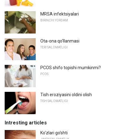
MRSA infektsiyalari
BIRINCHI YORDAM
Ota-ona qo'llanmasi
TERI SALOMATLIGI
PCOS shifo topishi mumkinmi?
PCOS
Tish eroziyasini oldini olish
TISH SALOMATLIGI
Intresting articles
Ko'zlari go'shti