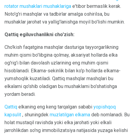
rotator mushaklari mushaklariga
e'tibor bermaslik kerak.
Noto'g'ri mashqlar va tadbirlar amalga oshirilsa, bu
mushaklar jarohat va yallig'lanishga moyil bo'lishi mumkin.
Qattiq egiluvchanlikni cho'zish:
Cho'kish faqatgina mashqlar dasturiga tayyorgarlikning
muhim qismi bo'libgina qolmay, aksariyat hollarda elka
og'rig'i bilan davolash uzlarining eng muhim qismi
hisoblanadi. Elkama-sekinlik bilan ko'p hollarda elkama-
yumshoqlik kuzatiladi. Qattiq mashqlar mashqlari bu
elkalarni qo'shib oladigan bu mushaklarni bo'shatishga
yordam beradi.
Qattiq
elkaning eng keng tarqalgan sababi
yopishqoq
kapsulit
, shuningdek
muzlatilgan elkama
deb nomlanadi. Bu
holat mustaqil ravishda yoki elka jarohati yoki elkali
jarrohlikdan so'ng immobilizatsiya natijasida yuzaga kelishi