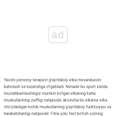
ad
Yaxshi jismoniy terapevt g'ayritabiiy elka mexanikasini
baholash va tuzatishga o'rgatiladi. Nimadir bu sport zalida
mustahkamlashingiz mumkin bo'lgan elkaning katta
muskullarining zaifligi natijasidir, aksincha bu elkama-elka
cho'ziladigan kichik muskullarning g'ayritabiiy funktsiyasi va
harakatchanligi natijasidir. Fitna yoki faol bo'lish sizning