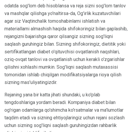
odatda sog'lom deb hisoblansa va reja sizni sog'lom tanlov
va mashqlar qilishga yo'naltirsa-da, Og'irlik kuzatuvchilari
agar siz Vaqtinchalik tomoshabinlarni ishlatish va
materiallarni almashish haqida shifokoringiz bilan gaplashib,
rejangizni bajarishga qaror qilsangiz sizning sog'liqni
saqlash guruhingiz bilan. Sizning shifokoringiz, dietitik yoki
sertifikatlangan diabet o'qituvchisi ovqatlanish naqshlari,
oziq-ovqat tanlovi va ovqatlanish uchun kerakli o'zgarishlar
qilishni xohlashi mumkin. Sog'liqni saqlash mutaxassisi
tomonidan ishlab chiqilgan modifikatsiyalarga rioya qilish
sizning mas'uliyatingizdir.
Rejaning yana bir katta jihati shundaki, u ko'plab
tengdoshlariga yordam beradi. Kompaniya diabet bilan
og'rigan odamlarga qo'shimcha ko'rsatmalar va ma'lumotlar
taqdim etadi va sizning ehtiyojlaringiz uchun rejani sozlash
uchun sizning sog'liqni saqlash guruhingizdan rahbarlik