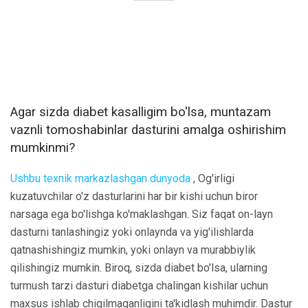
Agar sizda diabet kasalligim bo'lsa, muntazam
vaznli tomoshabinlar dasturini amalga oshirishim
mumkinmi?
Ushbu texnik markazlashgan dunyoda
, Og'irligi
kuzatuvchilar o'z dasturlarini har bir kishi uchun biror
narsaga ega bo'lishga ko'maklashgan. Siz faqat on-layn
dasturni tanlashingiz yoki onlaynda va yig'ilishlarda
qatnashishingiz mumkin, yoki onlayn va murabbiylik
qilishingiz mumkin. Biroq, sizda diabet bo'lsa, ularning
turmush tarzi dasturi diabetga chalingan kishilar uchun
maxsus ishlab chiqilmaganligini ta'kidlash muhimdir. Dastur