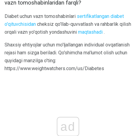
vazn tomoshabinlaridan farqli?
Diabet uchun vazn tomoshabinlari
sertifikatlangan diabet
o'qituvchisidan
cheksiz qo'llab-quvvatlash va rahbarlik qilish
orqali vazn yo'qotish yondashuvini
maqtashadi
.
Shaxsiy ehtiyojlar uchun mo'ljallangan individual ovqatlanish
rejasi ham sizga beriladi. Qo'shimcha ma'lumot olish uchun
quyidagi manzilga o'ting:
https://www.weightwatchers.com/us/Diabetes
ad