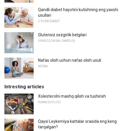
Qandli diabet hayotini kutishning eng yaxshi
usullari
2-TOIFA DIABET
Glutensiz sezgirlik belgilari
OSHQOZON SALOMATLIGI
Nafas olish uchun nafas olish usuli
ASTMA
Intresting articles
Xolesterolni mashq qilish va tushirish
YURAK SOG'LIG'I
Qaysi Leykemiya kattalar orasida eng keng
tarqalgan?