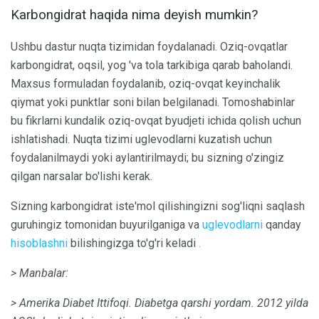
Karbongidrat haqida nima deyish mumkin?
Ushbu dastur nuqta tizimidan foydalanadi. Oziq-ovqatlar
karbongidrat, oqsil, yog 'va tola tarkibiga qarab baholandi.
Maxsus formuladan foydalanib, oziq-ovqat keyinchalik
qiymat yoki punktlar soni bilan belgilanadi. Tomoshabinlar
bu fikrlarni kundalik oziq-ovqat byudjeti ichida qolish uchun
ishlatishadi. Nuqta tizimi uglevodlarni kuzatish uchun
foydalanilmaydi yoki aylantirilmaydi; bu sizning o'zingiz
qilgan narsalar bo'lishi kerak.
Sizning karbongidrat iste'mol qilishingizni sog'liqni saqlash
guruhingiz tomonidan buyurilganiga va
uglevodlarni
qanday
hisoblashni
bilishingizga to'g'ri keladi
.
> Manbalar:
> Amerika Diabet Ittifoqi.
Diabetga qarshi yordam.
2012 yilda