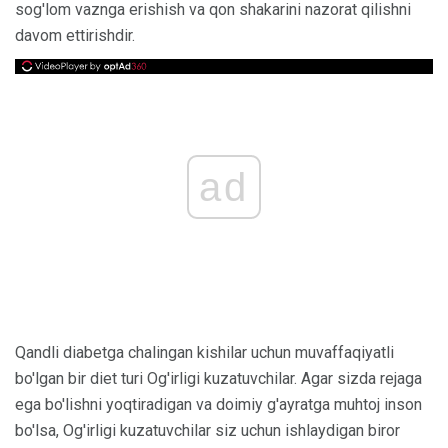
sog'lom vaznga erishish va qon shakarini nazorat qilishni
davom ettirishdir.
ad
Qandli diabetga chalingan kishilar uchun muvaffaqiyatli
bo'lgan bir diet turi Og'irligi kuzatuvchilar. Agar sizda rejaga
ega bo'lishni yoqtiradigan va doimiy g'ayratga muhtoj inson
bo'lsa, Og'irligi kuzatuvchilar siz uchun ishlaydigan biror