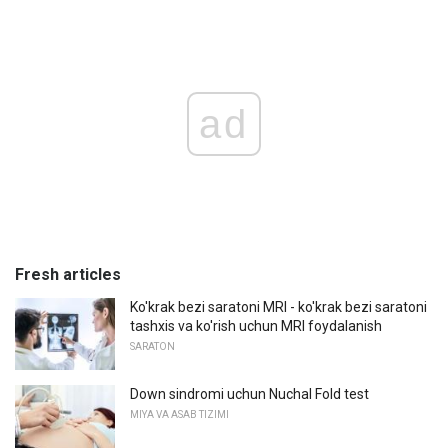
ad
Fresh articles
Ko'krak bezi saratoni MRI - ko'krak bezi saratoni
tashxis va ko'rish uchun MRI foydalanish
SARATON
Down sindromi uchun Nuchal Fold test
MIYA VA ASAB TIZIMI