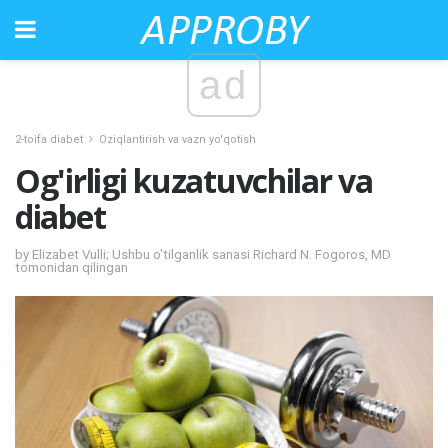
ad
2-toifa diabet
Oziqlantirish va vazn yo'qotish
Og'irligi kuzatuvchilar va
diabet
by Elizabet Vulli; Ushbu o'tilganlik sanasi Richard N. Fogoros, MD
tomonidan qilingan