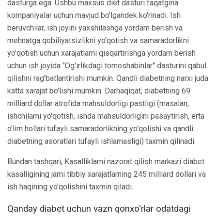
dasturga ega. Ushbu maxsus diet dasturi faqatgina
kompaniyalar uchun mavjud bo'lgandek ko'rinadi. Ish
beruvchilar, ish joyini yaxshilashga yordam berish va
mehnatga qobiliyatsizlikni yo'qotish va samaradorlikni
yo'qotish uchun xarajatlarni qisqartirishga yordam berish
uchun ish joyida "Og'irlikdagi tomoshabinlar" dasturini qabul
qilishni rag'batlantirishi mumkin. Qandli diabetning narxi juda
katta xarajat bo'lishi mumkin. Darhaqiqat, diabetning 69
milliard dollar atrofida mahsuldorligi pastligi (masalan,
ishchilarni yo'qotish, ishda mahsuldorligini pasaytirish, erta
o'lim hollari tufayli samaradorlikning yo'qolishi va qandli
diabetning asoratlari tufayli ishlamasligi) taxmin qilinadi.
Bundan tashqari, Kasalliklarni nazorat qilish markazi diabet
kasalligining jami tibbiy xarajatlarning 245 milliard dollari va
ish haqining yo'qolishini taxmin qiladi.
Qanday diabet uchun vazn qonxo'rlar odatdagi