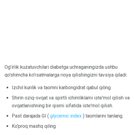
Og'irlik kuzatuvchilari diabetga uchraganingizda ushbu
qo'shimcha ko'rsatmalarga rioya qilishingizni tavsiya qiladi:
Izchil kunlik va taomni karbongidrat qabul qiling.
Shirin oziq-ovqat va spirtli ichimliklarni iste'mol qilish va
ovqatlanishning bir qismi sifatida iste'mol qilish.
Past darajada GI (
glycemic index
) taomlarini tanlang.
Ko'proq mashq qiling.