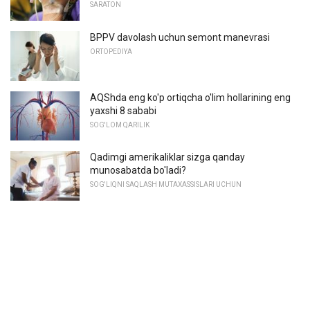
SARATON
BPPV davolash uchun semont manevrasi
ORTOPEDIYA
AQShda eng ko'p ortiqcha o'lim hollarining eng
yaxshi 8 sababi
SOG'LOM QARILIK
Qadimgi amerikaliklar sizga qanday
munosabatda bo'ladi?
SOG'LIQNI SAQLASH MUTAXASSISLARI UCHUN