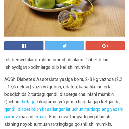
Ish beruvchilar go'shtni tomoshabinlarni Diabet bilan
ishlaydigan xodimlarga olib kelishi mumkin
AQSh Diabetes Assotsiatsiyasiga ko'ra, 2-8 kg vaznda (2,2
- 17,6 gektar) vazn yo'qotish, odatda, kasallikning erta
bosqichida 2 turdagi qandli diabetga chalinishi mumkin.
Qachon
dietaga
kilogramm yo'qotish haqida gap ketganda,
qandli diabet bilan kasallanganlar uchun
mutlaqo eng yaxshi
parhez
mavjud
emas
. Eng muvaffaqiyatli ovqatlanish
sizning noyob turmush tarzingizga qo'shilishi mumkin,