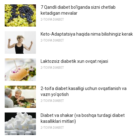
7 Qandli diabet bo'lganda sizni chetlab
ketadigan mevalar
2-TOIFA DIABET
Keto-Adaptatsiya haqida nima bilishingiz kerak
2-TOIFA DIABET
Laktozsiz diabetik xun ovqat rejasi
2-TOIFA DIABET
2-toifa diabet kasalligi uchun ovqatlanish va
vazn yo'qotish
2-TOIFA DIABET
Diabet va shakar (va boshqa turdagi diabet
kasalliklari mitlari)
2-TOIFA DIABET