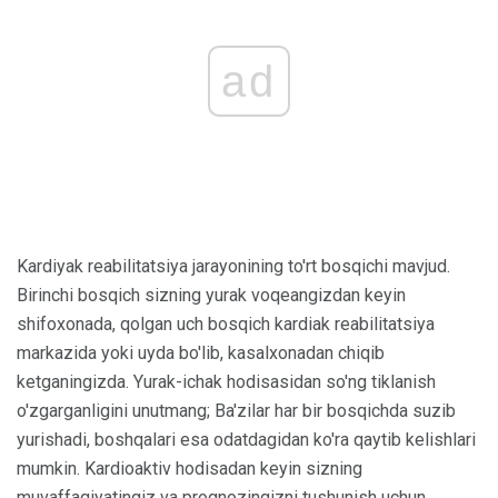
ad
Kardiyak reabilitatsiya jarayonining to'rt bosqichi mavjud.
Birinchi bosqich sizning yurak voqeangizdan keyin
shifoxonada, qolgan uch bosqich kardiak reabilitatsiya
markazida yoki uyda bo'lib, kasalxonadan chiqib
ketganingizda. Yurak-ichak hodisasidan so'ng tiklanish
o'zgarganligini unutmang; Ba'zilar har bir bosqichda suzib
yurishadi, boshqalari esa odatdagidan ko'ra qaytib kelishlari
mumkin. Kardioaktiv hodisadan keyin sizning
muvaffaqiyatingiz va prognozingizni tushunish uchun