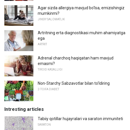
Agar sizda allergiya mavjud bo'lsa, emizishingiz
mumkinmi?
JINSIY SALOMATLIK
Artritning erta diagnostikasi muhim ahamiyatga
ega
ARTRIT
Adrenal charchoq haqiqatan ham mavjud
emasmi?
TIROID KASALLIGI
Non-Starchy Sabzavotlar bilan to'ldiring
2-TOIFA DIABET
Intresting articles
Tabiiy qotillar hujayralari va saraton immuniteti
SARATON