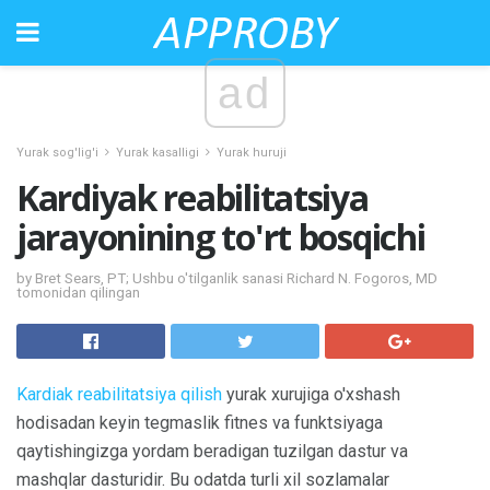
ad
Yurak sog'lig'i
Yurak kasalligi
Yurak huruji
Kardiyak reabilitatsiya
jarayonining to'rt bosqichi
by Bret Sears, PT; Ushbu o'tilganlik sanasi Richard N. Fogoros, MD
tomonidan qilingan
Kardiak reabilitatsiya qilish
yurak xurujiga o'xshash
hodisadan keyin tegmaslik fitnes va funktsiyaga
qaytishingizga yordam beradigan tuzilgan dastur va
mashqlar dasturidir. Bu odatda turli xil sozlamalar