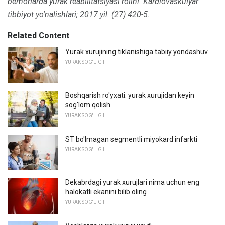
bemorlarda yurak reabilitatsiyasi rolini.
Kardiovaskulyar
tibbiyot yo'nalishlari;
2017 yil. (27) 420-5.
Related Content
Yurak xurujining tiklanishiga tabiiy yondashuv
YURAK SOG'LIG'I
Boshqarish ro'yxati: yurak xurujidan keyin
sog'lom qolish
YURAK SOG'LIG'I
ST bo'lmagan segmentli miyokard infarkti
YURAK SOG'LIG'I
Dekabrdagi yurak xurujlari nima uchun eng
halokatli ekanini bilib oling
YURAK SOG'LIG'I