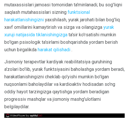
mutaxassislari jamoasi tomonidan ta'minlanadi; bu sog'liqni
saqlash mutahassislari sizning
funktsional
harakatlanishingizni
yaxshilash, yurak jarohati bilan bog'liq
xavf omillarini kamaytirish va sizga va oilangizga
yurak
xuruji natijasida tiklanishingizga
ta'sir ko'rsatishi mumkin
bo'lgan psixologik ta'sirlarni boshqarishda yordam berish
uchun birgalikda
harakat qilishadi
.
Jismoniy terapevtlar kardiyak reabilitatsiya guruhining
a'zolari bo'lib, yurak funktsiyasini baholashga yordam beradi,
harakatlanishingizni cheklab qo'yishi mumkin bo'lgan
nuqsonlarni baholaydilar va kardioaktiv hodisadan so'ng
oddiy hayot tarzingizga qaytishga yordam beradigan
progressiv mashqlar va jismoniy mashg'ulotlarni
belgilaydilar.