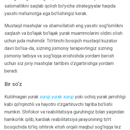
salomatlikni saqlab qolish bo'yicha strategiyalar haqida
yaxshi ma'lumotga ega bo'lishingiz kerak.
Mustaqil mashqlar va shamollatish eng yaxshi sog'lomlikni
saqlash va bo'lajak bo'lajak yurak muammolarini oldini olish
uchun juda muhimdir. To'rtinchi bosqich mustaqil kuzatuv
davri bo'lsa-da, sizning jismoniy terapevtingiz sizning
jismoniy tarbiya va sog'liqqa erishishda yordam berish
uchun siz joriy mashqlar tartibini o'zgartirishga yordam
beradi.
Bir so'z
Kutilmagan yurak
xuruji yurak xuruji
yoki ochiq yurak jarrohligi
kabi qo'rqinchli va hayotni o'zgartiruvchi tajriba bo'lishi
mumkin. Shifokor va reabilitatsiya guruhingiz bilan yaqindan
hamkorlik qilib, kardiak reabilitatsiya jarayonining to'rt
bosqichida to'liq ishtirok etish orqali maqbul sog'liqqa tez