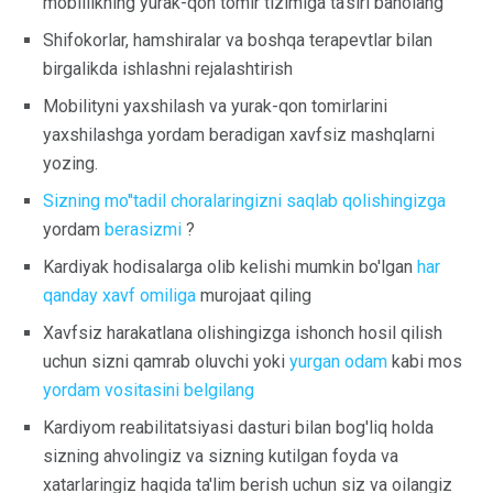
mobillikning yurak-qon tomir tizimiga ta'siri baholang
Shifokorlar, hamshiralar va boshqa terapevtlar bilan
birgalikda ishlashni rejalashtirish
Mobilityni yaxshilash va yurak-qon tomirlarini
yaxshilashga yordam beradigan xavfsiz mashqlarni
yozing.
Sizning mo''tadil choralaringizni saqlab qolishingizga
yordam
berasizmi
?
Kardiyak hodisalarga olib kelishi mumkin bo'lgan
har
qanday xavf omiliga
murojaat qiling
Xavfsiz harakatlana olishingizga ishonch hosil qilish
uchun sizni qamrab oluvchi yoki
yurgan odam
kabi mos
yordam vositasini belgilang
Kardiyom reabilitatsiyasi dasturi bilan bog'liq holda
sizning ahvolingiz va sizning kutilgan foyda va
xatarlaringiz haqida ta'lim berish uchun siz va oilangiz