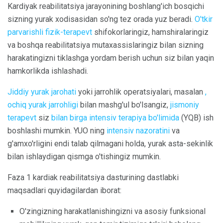
Kardiyak reabilitatsiya jarayonining boshlang'ich bosqichi
sizning yurak xodisasidan so'ng tez orada yuz beradi.
O'tkir
parvarishli fizik-terapevt
shifokorlaringiz, hamshiralaringiz
va boshqa reabilitatsiya mutaxassislaringiz bilan sizning
harakatingizni tiklashga yordam berish uchun siz bilan yaqin
hamkorlikda ishlashadi.
Jiddiy yurak jarohati
yoki jarrohlik operatsiyalari, masalan
,
ochiq yurak jarrohligi
bilan mashg'ul bo'lsangiz,
jismoniy
terapevt
siz
bilan birga intensiv terapiya bo'limida
(YQB) ish
boshlashi mumkin. YUO ning
intensiv nazoratini
va
g'amxo'rligini endi talab qilmagani holda, yurak asta-sekinlik
bilan ishlaydigan qismga o'tishingiz mumkin.
Faza 1 kardiak reabilitatsiya dasturining dastlabki
maqsadlari quyidagilardan iborat:
O'zingizning harakatlanishingizni va asosiy funksional