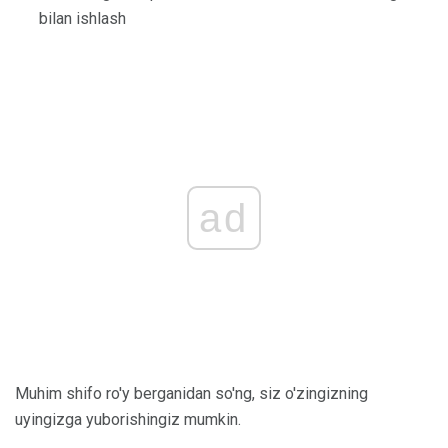
bilan ishlash
ad
Muhim shifo ro'y berganidan so'ng, siz o'zingizning
uyingizga yuborishingiz mumkin.