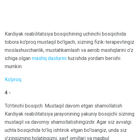
Kardiyak reabilitatsiya bosqichining uchinchi bosqichida
tobora ko'proq mustaqil bo'lgach, sizning fizik-terapevtingiz
moslashuvchanlik, mustahkamlash va aerob mashqlarini o'z
ichiga olgan
mashq dasturini
tuzishda yordam berishi
mumkin.
Ko'proq
4 -
To'rtinchi bosqich: Mustaqil davom etgan shamollatish
Kardiyak reabilitatsiya jarayonining yakuniy bosqichi sizning
mustaqil va davomiy shamollatishingizdir. Agar siz avvalgi
uchta bosqichda to'liq ishtirok etgan bo'lsangiz, unda siz
o'zingizning holatingizni, xavf omillari va maqbul