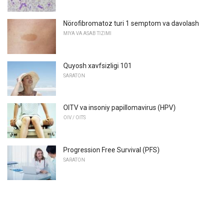
Nörofibromatoz turi 1 semptom va davolash
MIYA VA ASAB TIZIMI
Quyosh xavfsizligi 101
SARATON
OITV va insoniy papillomavirus (HPV)
OIV / OITS
Progression Free Survival (PFS)
SARATON