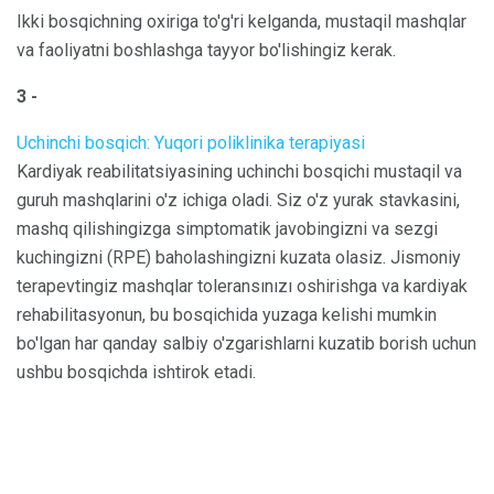
Ikki bosqichning oxiriga to'g'ri kelganda, mustaqil mashqlar
va faoliyatni boshlashga tayyor bo'lishingiz kerak.
3 -
Uchinchi bosqich: Yuqori poliklinika terapiyasi
Kardiyak reabilitatsiyasining uchinchi bosqichi mustaqil va
guruh mashqlarini o'z ichiga oladi. Siz o'z yurak stavkasini,
mashq qilishingizga simptomatik javobingizni va sezgi
kuchingizni (RPE) baholashingizni kuzata olasiz. Jismoniy
terapevtingiz mashqlar toleransınızı oshirishga va kardiyak
rehabilitasyonun, bu bosqichida yuzaga kelishi mumkin
bo'lgan har qanday salbiy o'zgarishlarni kuzatib borish uchun
ushbu bosqichda ishtirok etadi.