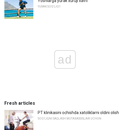
Yoshlarga yurak xuruji xavfi
YURAK SOG'LIG'I
ad
Fresh articles
PT klinikasini ochishda xatoliklarni oldini olish
SOG'LIQNI SAQLASH MUTAXASSISLARI UCHUN