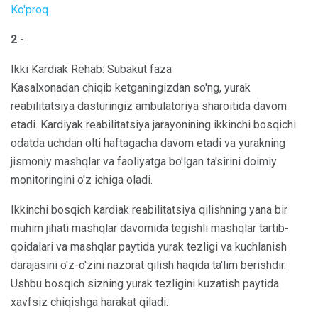
Ko'proq
2 -
Ikki Kardiak Rehab: Subakut faza
Kasalxonadan chiqib ketganingizdan so'ng, yurak
reabilitatsiya dasturingiz ambulatoriya sharoitida davom
etadi. Kardiyak reabilitatsiya jarayonining ikkinchi bosqichi
odatda uchdan olti haftagacha davom etadi va yurakning
jismoniy mashqlar va faoliyatga bo'lgan ta'sirini doimiy
monitoringini o'z ichiga oladi.
Ikkinchi bosqich kardiak reabilitatsiya qilishning yana bir
muhim jihati mashqlar davomida tegishli mashqlar tartib-
qoidalari va mashqlar paytida yurak tezligi va kuchlanish
darajasini o'z-o'zini nazorat qilish haqida ta'lim berishdir.
Ushbu bosqich sizning yurak tezligini kuzatish paytida
xavfsiz chiqishga harakat qiladi.