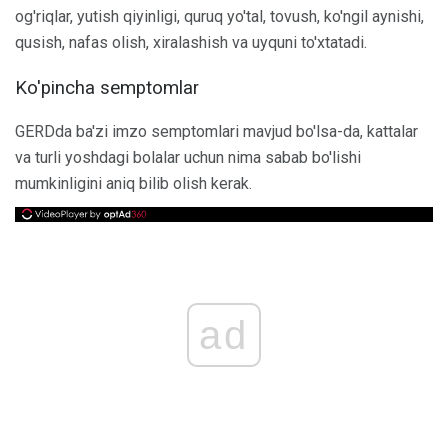
og'riqlar, yutish qiyinligi, quruq yo'tal, tovush, ko'ngil aynishi,
qusish, nafas olish, xiralashish va uyquni to'xtatadi.
Ko'pincha semptomlar
GERDda ba'zi imzo semptomlari mavjud bo'lsa-da, kattalar
va turli yoshdagi bolalar uchun nima sabab bo'lishi
mumkinligini aniq bilib olish kerak.
ad