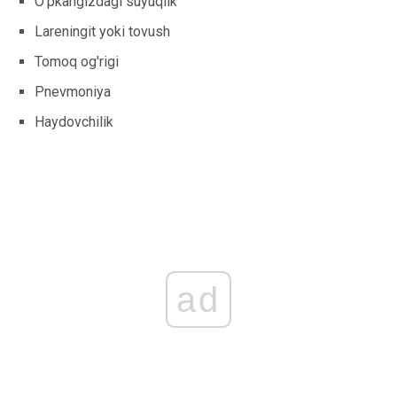
O'pkangizdagi suyuqlik
Lareningit yoki tovush
Tomoq og'rigi
Pnevmoniya
Haydovchilik
ad