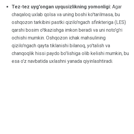
Tez-tez uyg'ongan uyqusizlikning yomonligi:
Agar
chaqaloq uxlab qolsa va uning boshi ko'tarilmasa, bu
oshqozon tarkibini pastki qizilo'ngach sfinkteriga (LES)
qarshi bosim o'tkazishga imkon beradi va uni noto'g'ri
ochishi mumkin. Oshqozon ichak mahsulining
qizilo'ngach qayta tiklanishi bilanoq, yo'talish va
chanqoqlik hissi paydo bo'lishiga olib kelishi mumkin, bu
esa o'z navbatida uxlashni yanada qiyinlashtiradi.