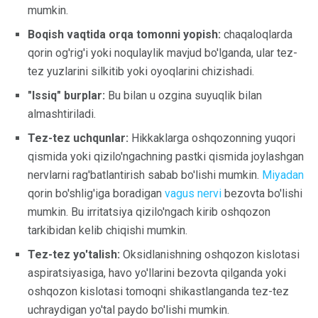
mumkin.
Boqish vaqtida orqa tomonni yopish:
chaqaloqlarda
qorin og'rig'i yoki noqulaylik mavjud bo'lganda, ular tez-
tez yuzlarini silkitib yoki oyoqlarini chizishadi.
"Issiq" burplar:
Bu bilan u ozgina suyuqlik bilan
almashtiriladi.
Tez-tez uchqunlar:
Hikkaklarga oshqozonning yuqori
qismida yoki qizilo'ngachning pastki qismida joylashgan
nervlarni rag'batlantirish sabab bo'lishi mumkin.
Miyadan
qorin bo'shlig'iga boradigan
vagus nervi
bezovta bo'lishi
mumkin. Bu irritatsiya qizilo'ngach kirib oshqozon
tarkibidan kelib chiqishi mumkin.
Tez-tez yo'talish:
Oksidlanishning oshqozon kislotasi
aspiratsiyasiga, havo yo'llarini bezovta qilganda yoki
oshqozon kislotasi tomoqni shikastlanganda tez-tez
uchraydigan yo'tal paydo bo'lishi mumkin.