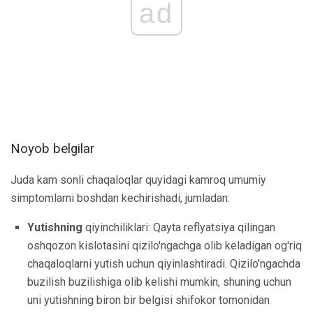
ad
Noyob belgilar
Juda kam sonli chaqaloqlar quyidagi kamroq umumiy
simptomlarni boshdan kechirishadi, jumladan:
Yutishning
qiyinchiliklari: Qayta reflyatsiya qilingan
oshqozon kislotasini qizilo'ngachga olib keladigan og'riq
chaqaloqlarni yutish uchun qiyinlashtiradi. Qizilo'ngachda
buzilish buzilishiga olib kelishi mumkin, shuning uchun
uni yutishning biron bir belgisi shifokor tomonidan