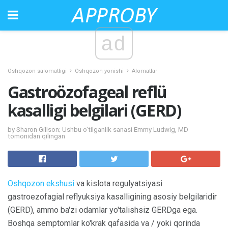
ad
Oshqozon salomatligi
Oshqozon yonishi
Alomatlar
Gastroözofageal reflü
kasalligi belgilari (GERD)
by Sharon Gillson; Ushbu o'tilganlik sanasi Emmy Ludwig, MD
tomonidan qilingan
Oshqozon ekshusi
va kislota regulyatsiyasi
gastroezofagial reflyuksiya kasalligining asosiy belgilaridir
(GERD), ammo ba'zi odamlar yo'talishsiz GERDga ega.
Boshqa semptomlar ko'krak qafasida va / yoki qorinda