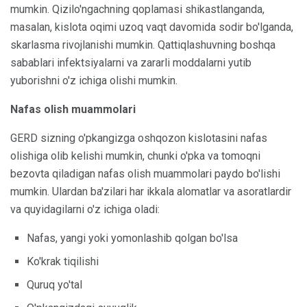
mumkin. Qizilo'ngachning qoplamasi shikastlanganda,
masalan, kislota oqimi uzoq vaqt davomida sodir bo'lganda,
skarlasma rivojlanishi mumkin. Qattiqlashuvning boshqa
sabablari infektsiyalarni va zararli moddalarni yutib
yuborishni o'z ichiga olishi mumkin.
Nafas olish muammolari
GERD sizning o'pkangizga oshqozon kislotasini nafas
olishiga olib kelishi mumkin, chunki o'pka va tomoqni
bezovta qiladigan nafas olish muammolari paydo bo'lishi
mumkin. Ulardan ba'zilari har ikkala alomatlar va asoratlardir
va quyidagilarni o'z ichiga oladi:
Nafas, yangi yoki yomonlashib qolgan bo'lsa
Ko'krak tiqilishi
Quruq yo'tal