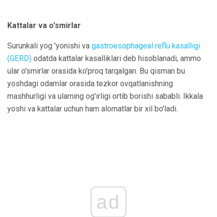
Kattalar va o'smirlar
Surunkali yog 'yonishi va
gastroesophageal reflü kasalligi
(GERD)
odatda kattalar kasalliklari deb hisoblanadi, ammo
ular o'smirlar orasida ko'proq tarqalgan. Bu qisman bu
yoshdagi odamlar orasida tezkor ovqatlanishning
mashhurligi va ularning og'irligi ortib borishi sababli. Ikkala
yoshi va kattalar uchun ham alomatlar bir xil bo'ladi.
ad