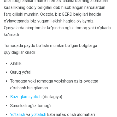
bilan bog'lashlari mumkin emas, chunki ularning alomatlari
kasallikning oddiy belgilari deb hisoblangan narsalardan
farq qilishi mumkin. Odatda, biz GERD belgilari haqida
o'ylayotganda, biz yuqumli ekish haqida o'ylaymiz.
Qariyalarda simptomlar ko'pincha og'iz, tomoq yoki o'pkada
ko'rinadi.
Tomoqada paydo bo'lishi mumkin bo'lgan belgilarga
quyidagilar kiradi:
Xiralik
Quruq yo'tal
Tomoqqa yoki tomoqqa yopishgan oziq-ovqatga
o'xshash his qilaman
Buzoqlarni yutish
(disfagiya)
Surunkali og'iz tomog'i
Yo'talish
va
yo'talish
kabi nafas olish alomatlari