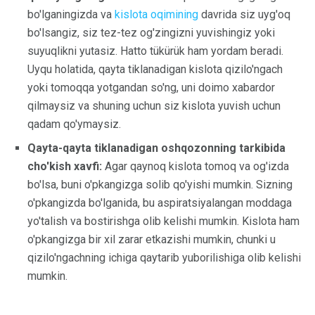
bo'lganingizda va
kislota oqimining
davrida siz uyg'oq
bo'lsangiz, siz tez-tez og'zingizni yuvishingiz yoki
suyuqlikni yutasiz. Hatto tükürük ham yordam beradi.
Uyqu holatida, qayta tiklanadigan kislota qizilo'ngach
yoki tomoqqa yotgandan so'ng, uni doimo xabardor
qilmaysiz va shuning uchun siz kislota yuvish uchun
qadam qo'ymaysiz.
Qayta-qayta tiklanadigan oshqozonning tarkibida
cho'kish xavfi:
Agar qaynoq kislota tomoq va og'izda
bo'lsa, buni o'pkangizga solib qo'yishi mumkin. Sizning
o'pkangizda bo'lganida, bu aspiratsiyalangan moddaga
yo'talish va bostirishga olib kelishi mumkin. Kislota ham
o'pkangizga bir xil zarar etkazishi mumkin, chunki u
qizilo'ngachning ichiga qaytarib yuborilishiga olib kelishi
mumkin.