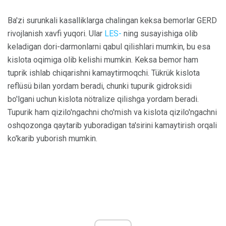
Ba'zi surunkali kasalliklarga chalingan keksa bemorlar GERD
rivojlanish xavfi yuqori. Ular
LES-
ning susayishiga olib
keladigan dori-darmonlarni qabul qilishlari mumkin, bu esa
kislota oqimiga olib kelishi mumkin. Keksa bemor ham
tuprik ishlab chiqarishni kamaytirmoqchi. Tükrük kislota
reflüsü bilan yordam beradi, chunki tupurik gidroksidi
bo'lgani uchun kislota nötralize qilishga yordam beradi.
Tupurik ham qizilo'ngachni cho'mish va kislota qizilo'ngachni
oshqozonga qaytarib yuboradigan ta'sirini kamaytirish orqali
ko'karib yuborish mumkin.