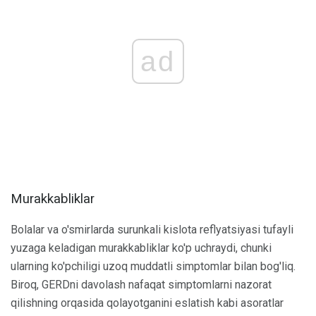
ad
Murakkabliklar
Bolalar va o'smirlarda surunkali kislota reflyatsiyasi tufayli
yuzaga keladigan murakkabliklar ko'p uchraydi, chunki
ularning ko'pchiligi uzoq muddatli simptomlar bilan bog'liq.
Biroq, GERDni davolash nafaqat simptomlarni nazorat
qilishning orqasida qolayotganini eslatish kabi asoratlar