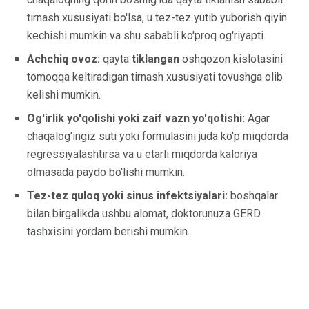
tirnash xususiyati bo'lsa, u tez-tez yutib yuborish qiyin
kechishi mumkin va shu sababli ko'proq og'riyapti.
Achchiq ovoz:
qayta
tiklangan
oshqozon kislotasini
tomoqqa keltiradigan tirnash xususiyati tovushga olib
kelishi mumkin.
Og'irlik yo'qolishi yoki zaif vazn yo'qotishi:
Agar
chaqalog'ingiz suti yoki formulasini juda ko'p miqdorda
regressiyalashtirsa va u etarli miqdorda kaloriya
olmasada paydo bo'lishi mumkin.
Tez-tez quloq yoki sinus infektsiyalari:
boshqalar
bilan birgalikda ushbu alomat, doktorunuza GERD
tashxisini yordam berishi mumkin.