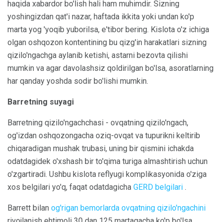
haqida xabardor bo'lish hali ham muhimdir. Sizning
yoshingizdan qat'i nazar, haftada ikkita yoki undan ko'p
marta yog 'yoqib yuborilsa, e'tibor bering. Kislota o'z ichiga
olgan oshqozon kontentining bu qizg'in harakatlari sizning
qizilo'ngachga aylanib ketishi, astarni bezovta qilishi
mumkin va agar davolashsiz qoldirilgan bo'lsa, asoratlarning
har qanday yoshda sodir bo'lishi mumkin.
Barretning suyagi
Barretning qizilo'ngachchasi - ovqatning qizilo'ngach,
og'izdan oshqozongacha oziq-ovqat va tupurikni keltirib
chiqaradigan mushak trubasi, uning bir qismini ichakda
odatdagidek o'xshash bir to'qima turiga almashtirish uchun
o'zgartiradi. Ushbu kislota reflyugi komplikasyonida o'ziga
xos belgilari yo'q, faqat odatdagicha
GERD belgilari
.
Barrett bilan
og'rigan bemorlarda ovqatning qizilo'ngachini
rivojlanish ehtimoli 30 dan 125 martagacha ko'p bo'lsa,