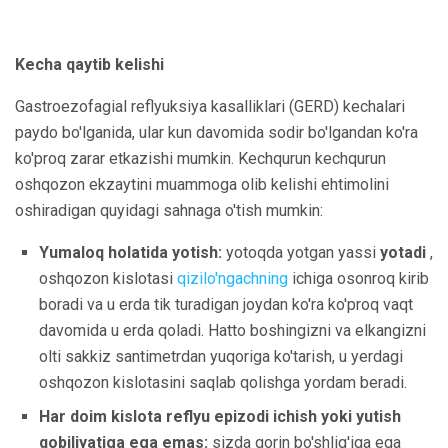
Kecha qaytib kelishi
Gastroezofagial reflyuksiya kasalliklari (GERD) kechalari
paydo bo'lganida, ular kun davomida sodir bo'lgandan ko'ra
ko'proq zarar etkazishi mumkin. Kechqurun kechqurun
oshqozon ekzaytini muammoga olib kelishi ehtimolini
oshiradigan quyidagi sahnaga o'tish mumkin:
Yumaloq holatida yotish:
yotoqda yotgan yassi
yotadi
,
oshqozon kislotasi
qizilo'ngachning
ichiga osonroq kirib
boradi va u erda tik turadigan joydan ko'ra ko'proq vaqt
davomida u erda qoladi. Hatto boshingizni va elkangizni
olti sakkiz santimetrdan yuqoriga ko'tarish, u yerdagi
oshqozon kislotasini saqlab qolishga yordam beradi.
Har doim kislota reflyu epizodi ichish yoki yutish
qobiliyatiga ega emas:
sizda qorin bo'shlig'iga ega