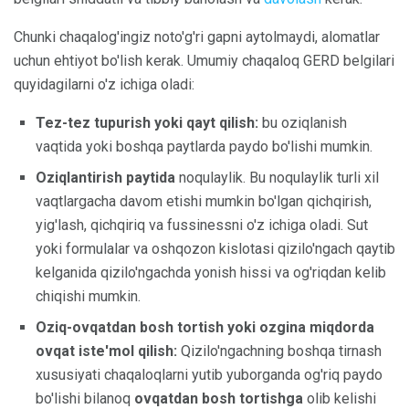
Chunki chaqalog'ingiz noto'g'ri gapni aytolmaydi, alomatlar
uchun ehtiyot bo'lish kerak. Umumiy chaqaloq GERD belgilari
quyidagilarni o'z ichiga oladi:
Tez-tez tupurish yoki qayt qilish:
bu oziqlanish
vaqtida yoki boshqa paytlarda paydo bo'lishi mumkin.
Oziqlantirish paytida
noqulaylik. Bu noqulaylik turli xil
vaqtlargacha davom etishi mumkin bo'lgan qichqirish,
yig'lash, qichqiriq va fussinessni o'z ichiga oladi. Sut
yoki formulalar va oshqozon kislotasi qizilo'ngach qaytib
kelganida qizilo'ngachda yonish hissi va og'riqdan kelib
chiqishi mumkin.
Oziq-ovqatdan bosh tortish yoki ozgina miqdorda
ovqat iste'mol qilish:
Qizilo'ngachning boshqa tirnash
xususiyati chaqaloqlarni yutib yuborganda og'riq paydo
bo'lishi bilanoq
ovqatdan bosh tortishga
olib kelishi