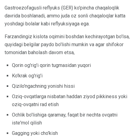
Gastroezofagusli reflyuks (GER) ko'pincha chaqaloqlik
davrida boshlanadi, ammo juda oz sonli chaqaloqlar katta
yoshdagi bolalar kabi reflyuksiyaga ega.
Farzandingiz kislota oqimini boshdan kechirayotgan bo'lsa,
quyidagi belgilar paydo bo'lishi mumkin va agar shifokor
tomonidan baholash davom etsa,
Qorin og'rig'i qorin tugmasidan yuqori
Ko'krak og'rig'i
Qizilo'ngachning yonishi hissi
Oziq-ovqatlarga nisbatan haddan ziyod pikkiness yoki
oziq-ovqatni rad etish
Ochlik bo'lishiga qaramay, faqat bir nechta ovqatni
iste'mol qilish
Gagging yoki cho'kish