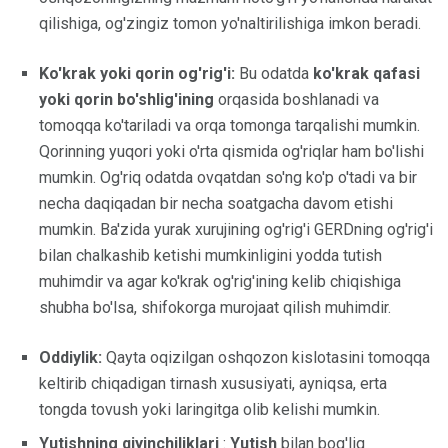
qilishiga, og'zingiz tomon yo'naltirilishiga imkon beradi.
Ko'krak yoki qorin og'rig'i:
Bu odatda
ko'krak qafasi
yoki qorin bo'shlig'ining
orqasida boshlanadi va
tomoqqa ko'tariladi va orqa tomonga tarqalishi mumkin.
Qorinning yuqori yoki o'rta qismida og'riqlar ham bo'lishi
mumkin. Og'riq odatda ovqatdan so'ng ko'p o'tadi va bir
necha daqiqadan bir necha soatgacha davom etishi
mumkin. Ba'zida yurak xurujining og'rig'i GERDning og'rig'i
bilan chalkashib ketishi mumkinligini yodda tutish
muhimdir va agar ko'krak og'rig'ining kelib chiqishiga
shubha bo'lsa, shifokorga murojaat qilish muhimdir.
Oddiylik:
Qayta oqizilgan oshqozon kislotasini tomoqqa
keltirib chiqadigan tirnash xususiyati, ayniqsa, erta
tongda tovush yoki laringitga olib kelishi mumkin.
Yutishning qiyinchiliklari
:
Yutish
bilan bog'liq