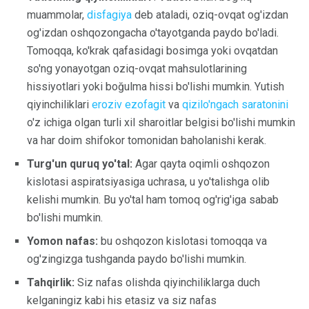
muammolar,
disfagiya
deb ataladi, oziq-ovqat og'izdan
og'izdan oshqozongacha o'tayotganda paydo bo'ladi.
Tomoqqa, ko'krak qafasidagi bosimga yoki ovqatdan
so'ng yonayotgan oziq-ovqat mahsulotlarining
hissiyotlari yoki boğulma hissi bo'lishi mumkin. Yutish
qiyinchiliklari
eroziv ezofagit
va
qizilo'ngach saratonini
o'z ichiga olgan turli xil sharoitlar belgisi bo'lishi mumkin
va har doim shifokor tomonidan baholanishi kerak.
Turg'un quruq yo'tal:
Agar qayta oqimli oshqozon
kislotasi aspiratsiyasiga uchrasa, u yo'talishga olib
kelishi mumkin. Bu yo'tal ham tomoq og'rig'iga sabab
bo'lishi mumkin.
Yomon nafas:
bu oshqozon kislotasi tomoqqa va
og'zingizga tushganda paydo bo'lishi mumkin.
Tahqirlik:
Siz nafas olishda qiyinchiliklarga duch
kelganingiz kabi his etasiz va siz nafas