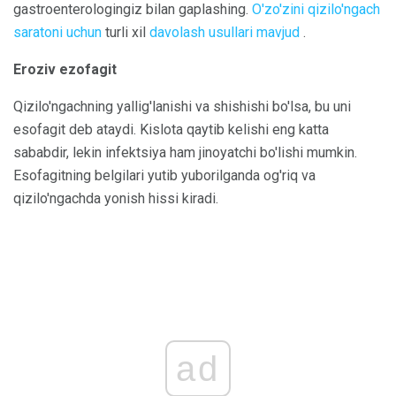
gastroenterologingiz bilan gaplashing.
O'zo'zini qizilo'ngach
saratoni uchun
turli xil
davolash usullari mavjud
.
Eroziv ezofagit
Qizilo'ngachning yallig'lanishi va shishishi bo'lsa, bu uni
esofagit deb ataydi. Kislota qaytib kelishi eng katta
sababdir, lekin infektsiya ham jinoyatchi bo'lishi mumkin.
Esofagitning belgilari yutib yuborilganda og'riq va
qizilo'ngachda yonish hissi kiradi.
ad