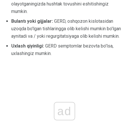
olayotganingizda hushtak tovushini eshitishingiz
mumkin.
Bulantı yoki gijjalar:
GERD, oshqozon kislotasidan
uzoqda bo'lgan tishlaringga olib kelishi mumkin bo'lgan
aynitadi va / yoki regurgitatsiyaga olib kelishi mumkin.
Uxlash qiyinligi:
GERD semptomlar bezovta bo'lsa,
uxlashingiz mumkin.
ad