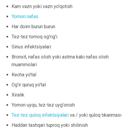
Kam vazn yoki vazn yo'qotish
Yomon nafas
Har doim burun burun
Tez-tez tomoq og'rig'i
Sinus infektsiyalari
Bronxit, nafas olish yoki astma kabi nafas olish
muammolari
Kecha yo'tal
Og'ir quruq yo'tal
Xiralik
Yomon uyqu, tez-tez uyg'onish
Tez-tez quloq infektsiyalari
va / yoki quloq tıkanması
Haddan tashqari tuproq yoki shilinish