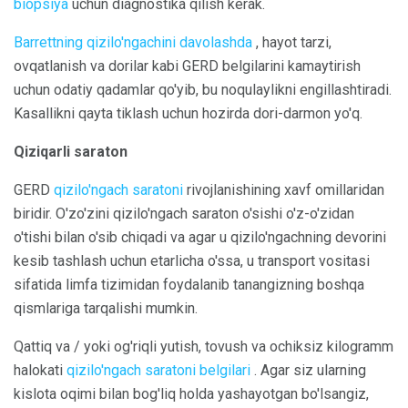
biopsiya
uchun diagnostika qilish kerak.
Barrettning qizilo'ngachini davolashda
, hayot tarzi,
ovqatlanish va dorilar kabi GERD belgilarini kamaytirish
uchun odatiy qadamlar qo'yib, bu noqulaylikni engillashtiradi.
Kasallikni qayta tiklash uchun hozirda dori-darmon yo'q.
Qiziqarli saraton
GERD
qizilo'ngach saratoni
rivojlanishining xavf omillaridan
biridir. O'zo'zini qizilo'ngach saraton o'sishi o'z-o'zidan
o'tishi bilan o'sib chiqadi va agar u qizilo'ngachning devorini
kesib tashlash uchun etarlicha o'ssa, u transport vositasi
sifatida limfa tizimidan foydalanib tanangizning boshqa
qismlariga tarqalishi mumkin.
Qattiq va / yoki og'riqli yutish, tovush va ochiksiz kilogramm
halokati
qizilo'ngach saratoni belgilari
. Agar siz ularning
kislota oqimi bilan bog'liq holda yashayotgan bo'lsangiz,