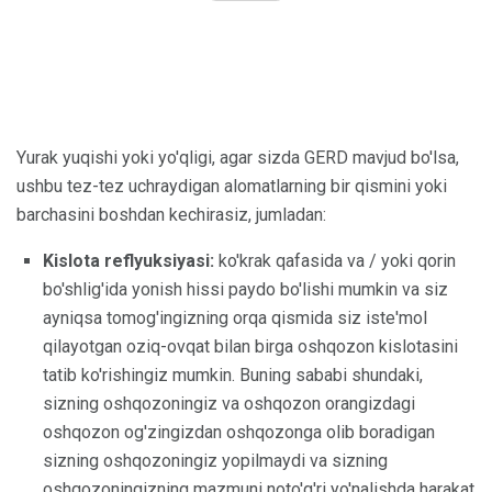
Yurak yuqishi yoki yo'qligi, agar sizda GERD mavjud bo'lsa,
ushbu tez-tez uchraydigan alomatlarning bir qismini yoki
barchasini boshdan kechirasiz, jumladan:
Kislota reflyuksiyasi:
ko'krak qafasida va / yoki qorin
bo'shlig'ida yonish hissi paydo bo'lishi mumkin va siz
ayniqsa tomog'ingizning orqa qismida siz iste'mol
qilayotgan oziq-ovqat bilan birga oshqozon kislotasini
tatib ko'rishingiz mumkin. Buning sababi shundaki,
sizning oshqozoningiz va oshqozon orangizdagi
oshqozon og'zingizdan oshqozonga olib boradigan
sizning oshqozoningiz yopilmaydi va sizning
oshqozoningizning mazmuni noto'g'ri yo'nalishda harakat