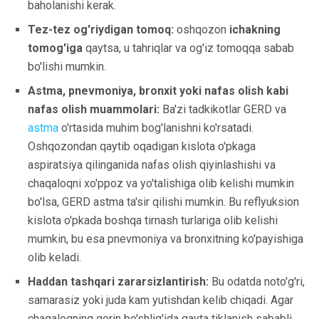
baholanishi kerak.
Tez-tez og'riydigan tomoq:
oshqozon
ichakning
tomog'iga
qaytsa, u tahriqlar va og'iz tomoqqa sabab
bo'lishi mumkin.
Astma, pnevmoniya, bronxit yoki nafas olish kabi
nafas olish muammolari:
Ba'zi tadkikotlar GERD va
astma
o'rtasida muhim bog'lanishni ko'rsatadi.
Oshqozondan qaytib oqadigan kislota o'pkaga
aspiratsiya qilinganida nafas olish qiyinlashishi va
chaqaloqni xo'ppoz va yo'talishiga olib kelishi mumkin
bo'lsa, GERD astma ta'sir qilishi mumkin. Bu reflyuksion
kislota o'pkada boshqa tirnash turlariga olib kelishi
mumkin, bu esa pnevmoniya va bronxitning ko'payishiga
olib keladi.
Haddan tashqari zararsizlantirish:
Bu odatda noto'g'ri,
samarasiz yoki juda kam yutishdan kelib chiqadi. Agar
chaqaloqning qorin bo'shlig'ida qayta tiklanish sababli