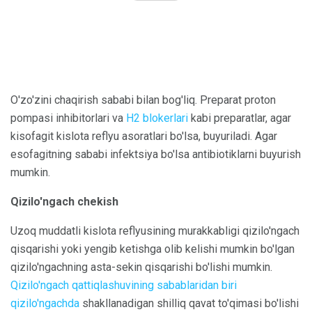
O'zo'zini chaqirish sababi bilan bog'liq. Preparat proton
pompasi inhibitorlari va
H2 blokerlari
kabi preparatlar, agar
kisofagit kislota reflyu asoratlari bo'lsa, buyuriladi. Agar
esofagitning sababi infektsiya bo'lsa antibiotiklarni buyurish
mumkin.
Qizilo'ngach chekish
Uzoq muddatli kislota reflyusining murakkabligi qizilo'ngach
qisqarishi yoki yengib ketishga olib kelishi mumkin bo'lgan
qizilo'ngachning asta-sekin qisqarishi bo'lishi mumkin.
Qizilo'ngach qattiqlashuvining sabablaridan biri
qizilo'ngachda
shakllanadigan shilliq qavat to'qimasi bo'lishi