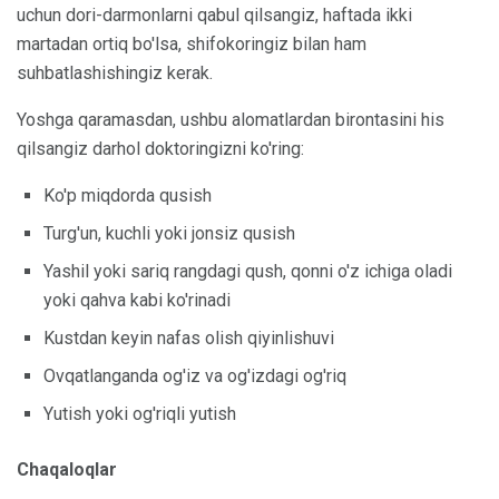
uchun dori-darmonlarni qabul qilsangiz, haftada ikki
martadan ortiq bo'lsa, shifokoringiz bilan ham
suhbatlashishingiz kerak.
Yoshga qaramasdan, ushbu alomatlardan birontasini his
qilsangiz darhol doktoringizni ko'ring:
Ko'p miqdorda qusish
Turg'un, kuchli yoki jonsiz qusish
Yashil yoki sariq rangdagi qush, qonni o'z ichiga oladi
yoki qahva kabi ko'rinadi
Kustdan keyin nafas olish qiyinlishuvi
Ovqatlanganda og'iz va og'izdagi og'riq
Yutish yoki og'riqli yutish
Chaqaloqlar