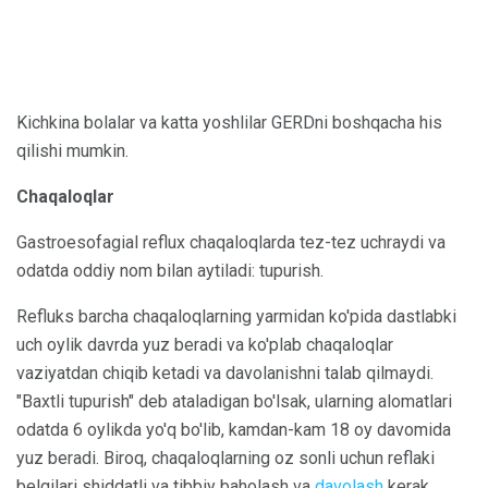
Kichkina bolalar va katta yoshlilar GERDni boshqacha his
qilishi mumkin.
Chaqaloqlar
Gastroesofagial reflux chaqaloqlarda tez-tez uchraydi va
odatda oddiy nom bilan aytiladi: tupurish.
Refluks barcha chaqaloqlarning yarmidan ko'pida dastlabki
uch oylik davrda yuz beradi va ko'plab chaqaloqlar
vaziyatdan chiqib ketadi va davolanishni talab qilmaydi.
"Baxtli tupurish" deb ataladigan bo'lsak, ularning alomatlari
odatda 6 oylikda yo'q bo'lib, kamdan-kam 18 oy davomida
yuz beradi. Biroq, chaqaloqlarning oz sonli uchun reflaki
belgilari shiddatli va tibbiy baholash va
davolash
kerak.