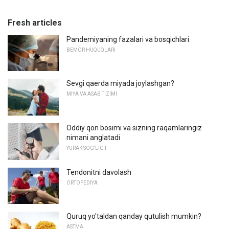
Fresh articles
Pandemiyaning fazalari va bosqichlari
BEMOR HUQUQLARI
Sevgi qaerda miyada joylashgan?
MIYA VA ASAB TIZIMI
Oddiy qon bosimi va sizning raqamlaringiz
nimani anglatadi
YURAK SOG'LIG'I
Tendonitni davolash
ORTOPEDIYA
Quruq yo'taldan qanday qutulish mumkin?
ASTMA