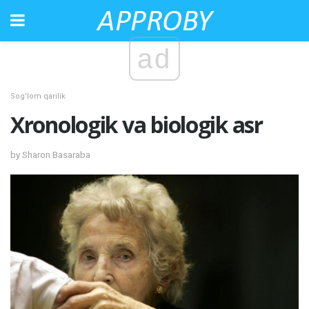
ad
Sog'lom qarilik
Xronologik va biologik asr
by Sharon Basaraba