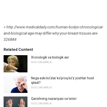
> http://www.medicaldaily.com/human-bodys-chronological-
and-biological-age-may-differ-why-your-breast-tissues-are-
326884
Related Content
Xronologik va biologik asr
SOG'LOM QARILIK
Nega eski ko'zlar ko'proq ko'z yoshlar hosil
qiladi?
SOG'LOM QARILIK
Qarishning nazariyasi va ta'siri
SOG'LOM QARILIK