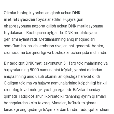
Olimlar biologik yoshni aniqlash uchun
DNK
metilatsiyasidan
foydalanadilar. Hujayra gen
ekspresyonunu nazorat qilish uchun DNK metilasyonunu
foydalanadi. Boshqacha aytganda, DNK metilatsiyasi
genlarni aylantiradi. Metillanishning aniq maqsadlari
noma'lum bo'lsa-da, embrion rivojlanishi, genomik bosim,
xromosoma barqarorligi va boshqalar uchun juda muhimdir.
Bir tadqiqot DNK metilasyonunun 51 farq to'qimalarining va
hujayralarining 8000 namunasini to'plab, yoshni oldindan
aniqlashning aniq usuli ekanini aniqlashga harakat qildi.
O'qilgan to'qima va hujayra namunalarining ko'pchiligi bir xil
xronologik va biologik yoshga ega edi. Ba'zilari bunday
qilmadi. Tadqiqot shuni ko'rsatdiki, tananing ayrim qismlari
boshqalardan ko'ra tezroq. Masalan, ko'krak to'qimasi
tanadagi eng qadimgi to'qimalardan biridir. Tadqiqotlar shuni