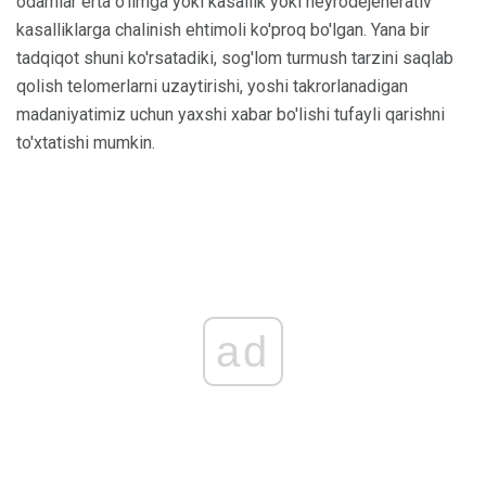
odamlar erta o'limga yoki kasallik yoki neyrodejenerativ
kasalliklarga chalinish ehtimoli ko'proq bo'lgan. Yana bir
tadqiqot shuni ko'rsatadiki, sog'lom turmush tarzini saqlab
qolish telomerlarni uzaytirishi, yoshi takrorlanadigan
madaniyatimiz uchun yaxshi xabar bo'lishi tufayli qarishni
to'xtatishi mumkin.
ad