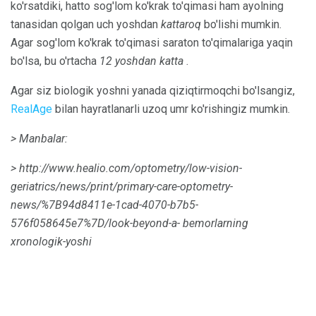
ko'rsatdiki, hatto sog'lom ko'krak to'qimasi ham ayolning
tanasidan qolgan uch yoshdan
kattaroq
bo'lishi mumkin.
Agar sog'lom ko'krak to'qimasi saraton to'qimalariga yaqin
bo'lsa, bu o'rtacha
12 yoshdan katta
.
Agar siz biologik yoshni yanada qiziqtirmoqchi bo'lsangiz,
RealAge
bilan hayratlanarli uzoq umr ko'rishingiz mumkin.
> Manbalar:
> http://www.healio.com/optometry/low-vision-
geriatrics/news/print/primary-care-optometry-
news/%7B94d8411e-1cad-4070-b7b5-
576f058645e7%7D/look-beyond-a- bemorlarning
xronologik-yoshi