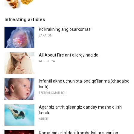
Intresting articles
Ko'krakning angiosarkomasi
SARATON
All About Fire ant allergy haqida
ALLERGIYA
Infantil akne uchun ota-ona qo'llanma (chaqaloq
binti)
TERI SALOMATLIGI
Agar siz artrit qilsangiz qanday mashq qilish
kerak
ARTRIT
Romatoid artritdagi trombotsitlar sonining