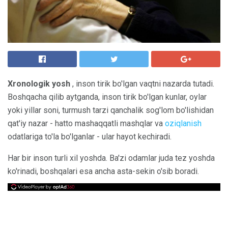
Xronologik yosh
, inson tirik bo'lgan vaqtni nazarda tutadi.
Boshqacha qilib aytganda, inson tirik bo'lgan kunlar, oylar
yoki yillar soni, turmush tarzi qanchalik sog'lom bo'lishidan
qat'iy nazar - hatto mashaqqatli mashqlar va
oziqlanish
odatlariga to'la bo'lganlar - ular hayot kechiradi.
Har bir inson turli xil yoshda. Ba'zi odamlar juda tez yoshda
ko'rinadi, boshqalari esa ancha asta-sekin o'sib boradi.