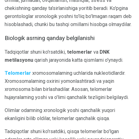
omillar, jumladan, ovqatlanish, mashqlar, stress va
chekishning qanday ta'sirlanishiga yoritib beradi. Ko'pgina
gerontologlar xronologik yoshni to'liq bo'lmagan raqam deb
hisoblashadi, chunki bu tashqi omillarni hisobga olmaydilar.
Biologik asrning qanday belgilanishi
Tadqiqotlar shuni ko'rsatdiki,
telomerlar
va
DNK
metilasyonu
qarish jarayonida katta qismlarni o'ynaydi.
Telomerlar
xromosomalarning uchlarida nukleotidlardir.
Xromosomalarning oxirini yomonlashtiradi va yaqin
xromosoma bilan birlashadilar. Asosan, telomerlar
hujayralarning yoshi va o'limi qanchalik tezligini belgilaydi.
Olimlar odamning xronologik yoshi qanchalik yuqori
ekanligini bilib oldilar, telomerlar qanchalik qisqa.
Tadqiqotlar shuni ko'rsatdiki, qisqa telomerlar bo'lgan