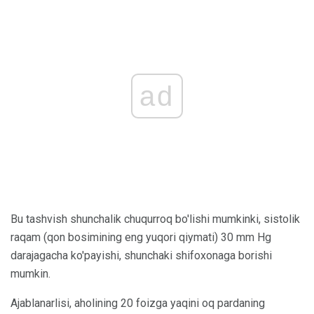
ad
Bu tashvish shunchalik chuqurroq bo'lishi mumkinki, sistolik
raqam (qon bosimining eng yuqori qiymati) 30 mm Hg
darajagacha ko'payishi, shunchaki shifoxonaga borishi
mumkin.
Ajablanarlisi, aholining 20 foizga yaqini oq pardaning