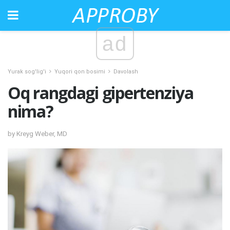
ad
Yurak sog'lig'i
Yuqori qon bosimi
Davolash
Oq rangdagi gipertenziya
nima?
by Kreyg Weber, MD