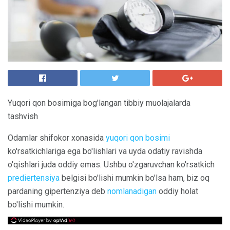
Yuqori qon bosimiga bog'langan tibbiy muolajalarda
tashvish
Odamlar shifokor xonasida
yuqori qon bosimi
ko'rsatkichlariga ega bo'lishlari va uyda odatiy ravishda
o'qishlari juda oddiy emas. Ushbu o'zgaruvchan ko'rsatkich
prediertensiya
belgisi bo'lishi mumkin bo'lsa ham, biz oq
pardaning gipertenziya deb
nomlanadigan
oddiy holat
bo'lishi mumkin.