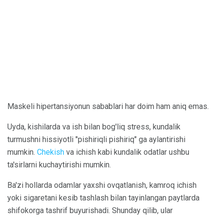
Maskeli hipertansiyonun sabablari har doim ham aniq emas.
Uyda, kishilarda va ish bilan bog'liq stress, kundalik
turmushni hissiyotli "pishiriqli pishiriq" ga aylantirishi
mumkin.
Chekish
va ichish kabi kundalik odatlar ushbu
ta'sirlarni kuchaytirishi mumkin.
Ba'zi hollarda odamlar yaxshi ovqatlanish, kamroq ichish
yoki sigaretani kesib tashlash bilan tayinlangan paytlarda
shifokorga tashrif buyurishadi. Shunday qilib, ular