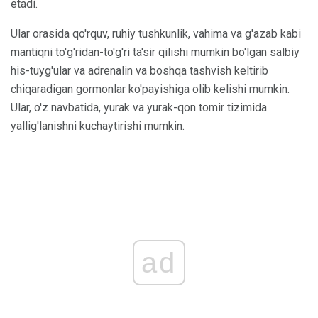
etadi.
Ular orasida qo'rquv, ruhiy tushkunlik, vahima va g'azab kabi
mantiqni to'g'ridan-to'g'ri ta'sir qilishi mumkin bo'lgan salbiy
his-tuyg'ular va adrenalin va boshqa tashvish keltirib
chiqaradigan gormonlar ko'payishiga olib kelishi mumkin.
Ular, o'z navbatida, yurak va yurak-qon tomir tizimida
yallig'lanishni kuchaytirishi mumkin.
ad