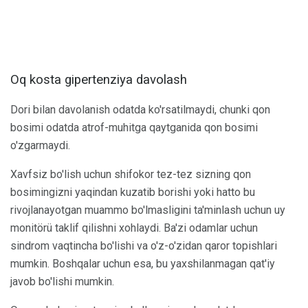
Oq kosta gipertenziya davolash
Dori bilan davolanish odatda ko'rsatilmaydi, chunki qon
bosimi odatda atrof-muhitga qaytganida qon bosimi
o'zgarmaydi.
Xavfsiz bo'lish uchun shifokor tez-tez sizning qon
bosimingizni yaqindan kuzatib borishi yoki hatto bu
rivojlanayotgan muammo bo'lmasligini ta'minlash uchun uy
monitörü taklif qilishni xohlaydi. Ba'zi odamlar uchun
sindrom vaqtincha bo'lishi va o'z-o'zidan qaror topishlari
mumkin. Boshqalar uchun esa, bu yaxshilanmagan qat'iy
javob bo'lishi mumkin.