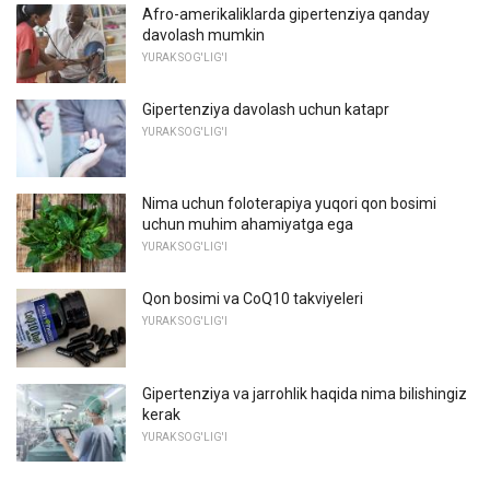
Afro-amerikaliklarda gipertenziya qanday
davolash mumkin
YURAK SOG'LIG'I
Gipertenziya davolash uchun katapr
YURAK SOG'LIG'I
Nima uchun foloterapiya yuqori qon bosimi
uchun muhim ahamiyatga ega
YURAK SOG'LIG'I
Qon bosimi va CoQ10 takviyeleri
YURAK SOG'LIG'I
Gipertenziya va jarrohlik haqida nima bilishingiz
kerak
YURAK SOG'LIG'I