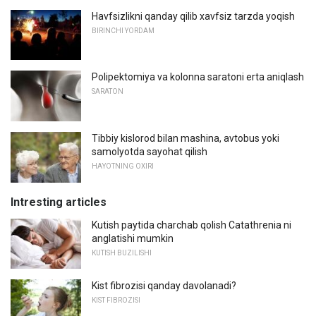
Havfsizlikni qanday qilib xavfsiz tarzda yoqish
BIRINCHI YORDAM
Polipektomiya va kolonna saratoni erta aniqlash
SARATON
Tibbiy kislorod bilan mashina, avtobus yoki
samolyotda sayohat qilish
HAYOTNING OXIRI
Intresting articles
Kutish paytida charchab qolish Catathrenia ni
anglatishi mumkin
KUTISH BUZILISHI
Kist fibrozisi qanday davolanadi?
KIST FIBROZISI