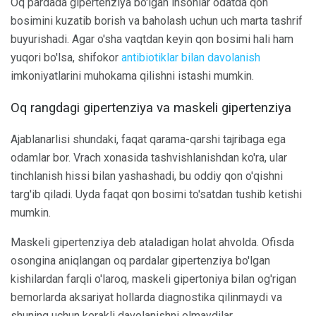
Oq pardada gipertenziya bo'lgan insonlar odatda qon
bosimini kuzatib borish va baholash uchun uch marta tashrif
buyurishadi. Agar o'sha vaqtdan keyin qon bosimi hali ham
yuqori bo'lsa, shifokor
antibiotiklar bilan davolanish
imkoniyatlarini muhokama qilishni istashi mumkin.
Oq rangdagi gipertenziya va maskeli gipertenziya
Ajablanarlisi shundaki, faqat qarama-qarshi tajribaga ega
odamlar bor. Vrach xonasida tashvishlanishdan ko'ra, ular
tinchlanish hissi bilan yashashadi, bu oddiy qon o'qishni
targ'ib qiladi. Uyda faqat qon bosimi to'satdan tushib ketishi
mumkin.
Maskeli gipertenziya deb ataladigan holat ahvolda. Ofisda
osongina aniqlangan oq pardalar gipertenziya bo'lgan
kishilardan farqli o'laroq, maskeli gipertoniya bilan og'rigan
bemorlarda aksariyat hollarda diagnostika qilinmaydi va
shuning uchun kerakli davolanishni olmaydilar.