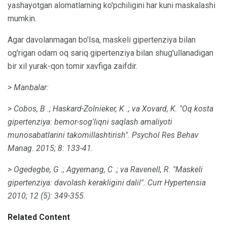
yashayotgan alomatlarning ko'pchiligini har kuni maskalashi
mumkin.
Agar davolanmagan bo'lsa, maskeli gipertenziya bilan
og'rigan odam oq sariq gipertenziya bilan shug'ullanadigan
bir xil yurak-qon tomir xavfiga zaifdir.
> Manbalar:
> Cobos, B .;
Haskard-Zolnieker, K .;
va Xovard, K. "Oq kosta
gipertenziya: bemor-sog'liqni saqlash amaliyoti
munosabatlarini takomillashtirish".
Psychol Res Behav
Manag.
2015;
8: 133-41.
> Ogedegbe, G .;
Agyemang, C .;
va Ravenell, R. "Maskeli
gipertenziya: davolash kerakligini dalil".
Curr Hypertensia
2010;
12 (5): 349-355.
Related Content