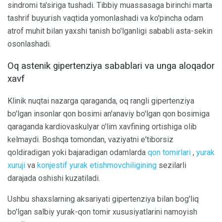
sindromi ta'siriga tushadi. Tibbiy muassasaga birinchi marta
tashrif buyurish vaqtida yomonlashadi va ko'pincha odam
atrof muhit bilan yaxshi tanish bo'lganligi sababli asta-sekin
osonlashadi.
Oq astenik gipertenziya sabablari va unga aloqador
xavf
Klinik nuqtai nazarga qaraganda, oq rangli gipertenziya
bo'lgan insonlar qon bosimi an'anaviy bo'lgan qon bosimiga
qaraganda kardiovaskulyar o'lim xavfining ortishiga olib
kelmaydi. Boshqa tomondan, vaziyatni e'tiborsiz
qoldiradigan yoki bajaradigan odamlarda
qon tomirlari
,
yurak
xuruji
va
konjestif yurak etishmovchiligining
sezilarli
darajada oshishi kuzatiladi.
Ushbu shaxslarning aksariyati gipertenziya bilan bog'liq
bo'lgan salbiy yurak-qon tomir xususiyatlarini namoyish