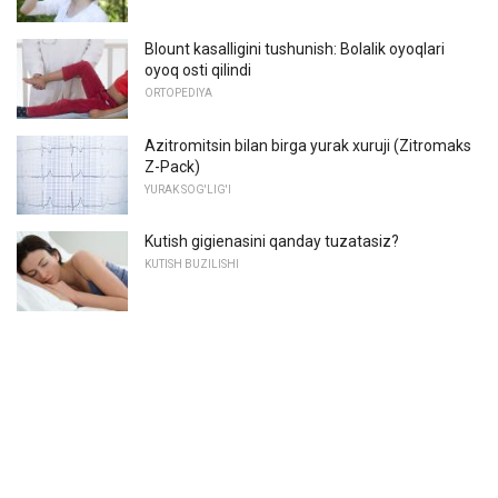
Blount kasalligini tushunish: Bolalik oyoqlari
oyoq osti qilindi
ORTOPEDIYA
Azitromitsin bilan birga yurak xuruji (Zitromaks
Z-Pack)
YURAK SOG'LIG'I
Kutish gigienasini qanday tuzatasiz?
KUTISH BUZILISHI