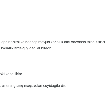
qon bosimi va boshqa mavjud kasalliklarni davolash talab etilad
kasalliklarga quyidagilar kiradi:
oki kasalliklar
imining aniq maqsadlari quyidagilardir: