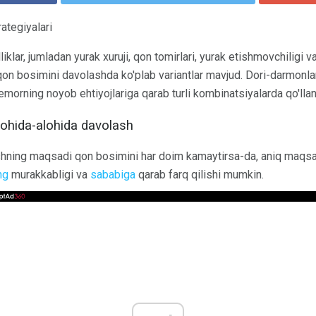
ategiyalari
liklar, jumladan yurak xuruji, qon tomirlari, yurak etishmovchiligi v
qon bosimini davolashda ko'plab variantlar mavjud. Dori-darmonlar,
emorning noyob ehtiyojlariga qarab turli kombinatsiyalarda qo'llani
 alohida-alohida davolash
hning maqsadi qon bosimini har doim kamaytirsa-da, aniq maqsad
ng
murakkabligi va
sababiga
qarab farq qilishi mumkin.