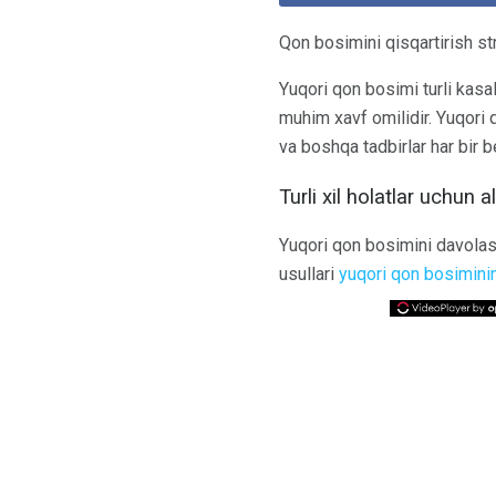
Qon bosimini qisqartirish str
Yuqori qon bosimi turli kasal
muhim xavf omilidir. Yuqori 
va boshqa tadbirlar har bir b
Turli xil holatlar uchun
Yuqori qon bosimini davolas
usullari
yuqori qon bosimini