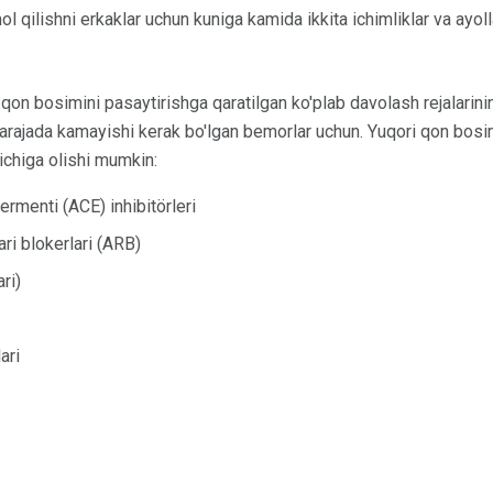
'mol qilishni erkaklar uchun kuniga kamida ikkita ichimliklar va ayo
qon bosimini pasaytirishga qaratilgan ko'plab davolash rejalarini
arajada kamayishi kerak bo'lgan bemorlar uchun. Yuqori qon bosi
 ichiga olishi mumkin:
rmenti (ACE) inhibitörleri
ari blokerlari (ARB)
ri)
ari