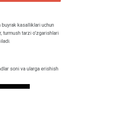
a buyrak kasalliklari uchun
 turmush tarzi o'zgarishlari
ladi.
lar soni va ularga erishish