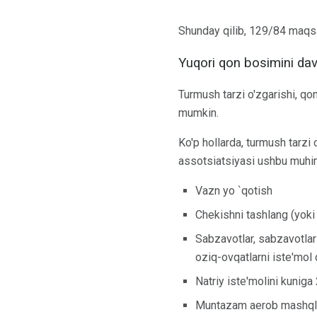
Shunday qilib, 129/84 maqsad
Yuqori qon bosimini da
Turmush tarzi o'zgarishi, qo
mumkin.
Ko'p hollarda, turmush tarzi
assotsiatsiyasi ushbu muhim 
Vazn yo `qotish
Chekishni tashlang (yok
Sabzavotlar, sabzavotlar 
oziq-ovqatlarni iste'mol 
Natriy iste'molini kunig
Muntazam aerob mashqlar