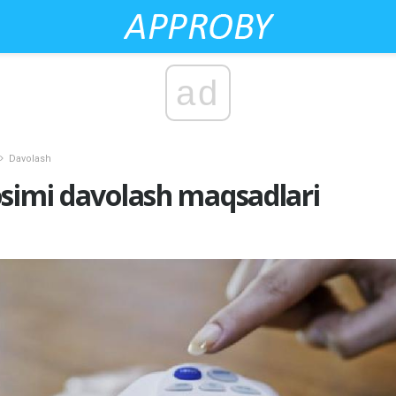
ad
Davolash
simi davolash maqsadlari