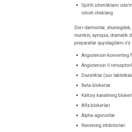
Spirtli ichimliklarni iste
ichish cheklang
Dori-darmonlar, shuningdek, 
mumkin, ayniqsa, dramatik d
preparatlar quyidagilarni o'z
Angiotensin-konverting fe
Angiotensin II retseptorl
Diuretiklar (suv tabletkala
Beta-blokerlar
Kaltsiy kanalining blokerl
Alfa blokerlari
Alpha-agonistlar
Reninning inhibitorlari