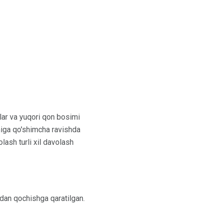
lar va yuqori qon bosimi
miga qo'shimcha ravishda
lash turli xil davolash
dan qochishga qaratilgan.