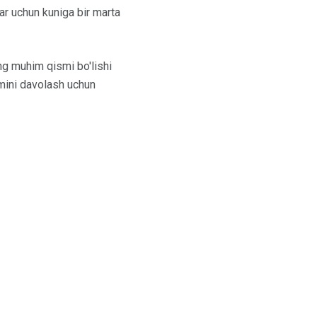
llar uchun kuniga bir marta
ng muhim qismi bo'lishi
mini davolash uchun