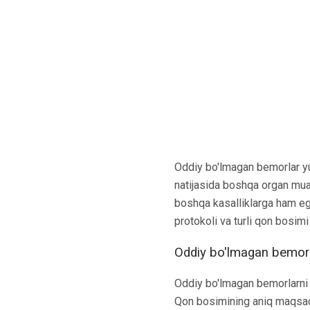
Oddiy bo'lmagan bemorlar yu
natijasida boshqa organ mua
boshqa kasalliklarga ham e
protokoli va turli qon bosimi
Oddiy bo'lmagan bemorl
Oddiy bo'lmagan bemorlarni 
Qon bosimining aniq maqsadl