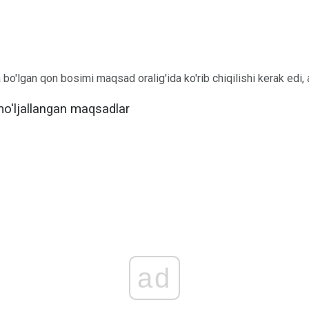
bo'lgan qon bosimi maqsad oralig'ida ko'rib chiqilishi kerak edi
o'ljallangan maqsadlar
ad