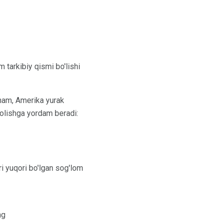
 tarkibiy qismi bo'lishi
 ham, Amerika yurak
 olishga yordam beradi:
ri yuqori bo'lgan sog'lom
ng