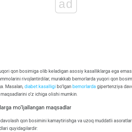
ad
qori qon bosimiga olib keladigan asosiy kasalliklarga ega emas
mmolarini rivojlantirdilar; murakkab bemorlarda yuqori qon bosi
ga. Masalan,
diabet kasalligi
bo'lgan
bemorlarda
gipertenziya davo
 maqsadlarini o'z ichiga olishi mumkin.
arga mo'ljallangan maqsadlar
davolash qon bosimini kamaytirishga va uzoq muddatli asoratlar
ari quyidagilardir: