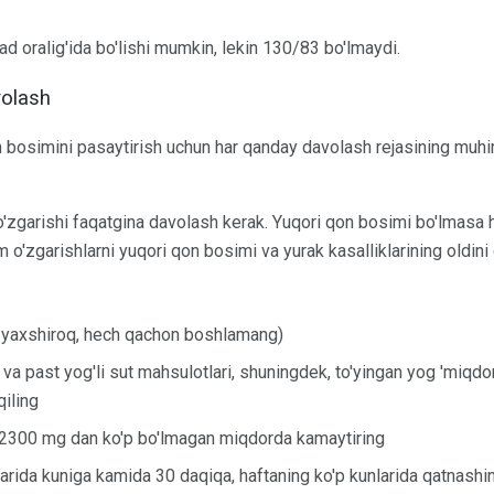
 oralig'ida bo'lishi mumkin, lekin 130/83 bo'lmaydi.
volash
n bosimini pasaytirish uchun har qanday davolash rejasining muhim
 o'zgarishi faqatgina davolash kerak. Yuqori qon bosimi bo'lmasa
o'zgarishlarni yuqori qon bosimi va yurak kasalliklarining oldini
i yaxshiroq, hech qachon boshlamang)
va past yog'li sut mahsulotlari, shuningdek, to'yingan yog 'miqdo
qiling
a 2300 mg dan ko'p bo'lmagan miqdorda kamaytiring
ida kuniga kamida 30 daqiqa, haftaning ko'p kunlarida qatnashi