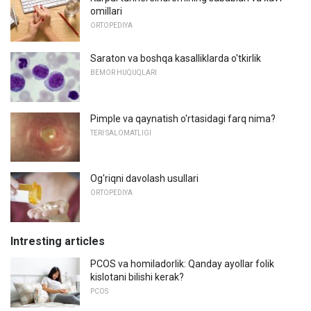
omillari
ORTOPEDIYA
Saraton va boshqa kasalliklarda o'tkirlik
BEMOR HUQUQLARI
Pimple va qaynatish o'rtasidagi farq nima?
TERI SALOMATLIGI
Og'riqni davolash usullari
ORTOPEDIYA
Intresting articles
PCOS va homiladorlik: Qanday ayollar folik
kislotani bilishi kerak?
PCOS