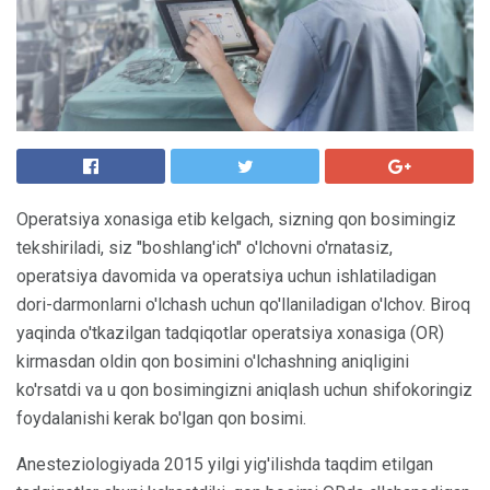
Operatsiya xonasiga etib kelgach, sizning qon bosimingiz
tekshiriladi, siz "boshlang'ich" o'lchovni o'rnatasiz,
operatsiya davomida va operatsiya uchun ishlatiladigan
dori-darmonlarni o'lchash uchun qo'llaniladigan o'lchov. Biroq
yaqinda o'tkazilgan tadqiqotlar operatsiya xonasiga (OR)
kirmasdan oldin qon bosimini o'lchashning aniqligini
ko'rsatdi va u qon bosimingizni aniqlash uchun shifokoringiz
foydalanishi kerak bo'lgan qon bosimi.
Anesteziologiyada 2015 yilgi yig'ilishda taqdim etilgan