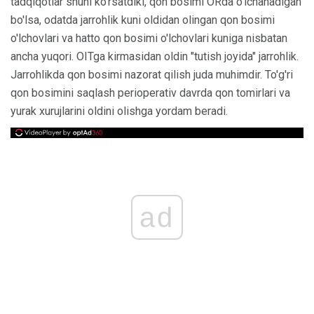
tadqiqotlar shuni ko'rsatdiki, qon bosimi ORda o'lchanadigan
bo'lsa, odatda jarrohlik kuni oldidan olingan qon bosimi
o'lchovlari va hatto qon bosimi o'lchovlari kuniga nisbatan
ancha yuqori. OITga kirmasidan oldin "tutish joyida" jarrohlik.
Jarrohlikda qon bosimi nazorat qilish juda muhimdir. To'g'ri
qon bosimini saqlash perioperativ davrda qon tomirlari va
yurak xurujlarini oldini olishga yordam beradi.
ad