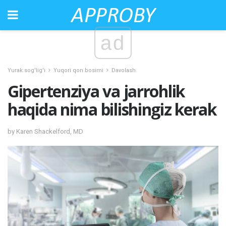
ad
Yurak sog'lig'i
Yuqori qon bosimi
Davolash
Gipertenziya va jarrohlik
haqida nima bilishingiz kerak
by Karen Shackelford, MD