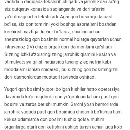
vaqtida 5 daqiqada tekshirib chiqadi va jarrohlikdan so'ng
siz qutqaruv xonasida saqlanganda va dori ta'sirini
yo'qotmaguncha tekshiradi. Agar qon bosimi juda past
bo'lsa, siz qon tomirini yoki boshqa asoratlarni boshdan
kechirish xavfiga duchor bo'lasiz, shuning uchun
anesteziolog qon bosimini normal holatga qaytarish uchun
intravenöz (IV) chiziq orqali dori-darmonlarni qo'shadi.
Sizning ichki a'zolaringizning jarrohlik qismini kesish va
stimulyatsiya qilish natijasida tanangiz epinefrin kabi
moddalarni ishlab chiqaradi, bu sizning qon bosimingizni
dori-darmonlardan mustaqil ravishda oshiradi.
Yuqori qon bosimi yuqori bo'lgan kishilar hatto operatsiya
davomida ko'p miqdorda qon yo'qotilganda ham past qon
bosimi va zarba berishi mumkin. Garchi yosh bemorlarda
jarrohlik vaqtida past qon bosimiga chidamli bo'lishsa ham,
keksa odamlarda qon bosimi tushib qolsa, muhim
organlarga etarli qon ketishini ushlab turish uchun juda ko'p