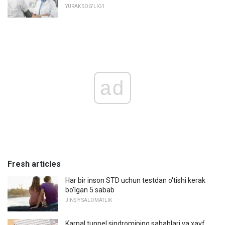
YURAK SOG'LIG'I
ad
Fresh articles
Har bir inson STD uchun testdan o'tishi kerak
bo'lgan 5 sabab
JINSIY SALOMATLIK
Karpal tunnel sindromining sabablari va xavf