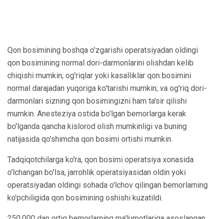
Qon bosimining boshqa o'zgarishi operatsiyadan oldingi
qon bosimining normal dori-darmonlarini olishdan kelib
chiqishi mumkin; og'riqlar yoki kasalliklar qon bosimini
normal darajadan yuqoriga ko'tarishi mumkin; va og'riq dori-
darmonlari sizning qon bosimingizni ham ta'sir qilishi
mumkin. Anesteziya ostida bo'lgan bemorlarga kerak
bo'lganda qancha kislorod olish mumkinligi va buning
natijasida qo'shimcha qon bosimi ortishi mumkin.
Tadqiqotchilarga ko'ra, qon bosimi operatsiya xonasida
o'lchangan bo'lsa, jarrohlik operatsiyasidan oldin yoki
operatsiyadan oldingi sohada o'lchov qilingan bemorlarning
ko'pchiligida qon bosimining oshishi kuzatildi.
250,000 dan ortiq bemorlarning ma'lumotlariga asoslangan