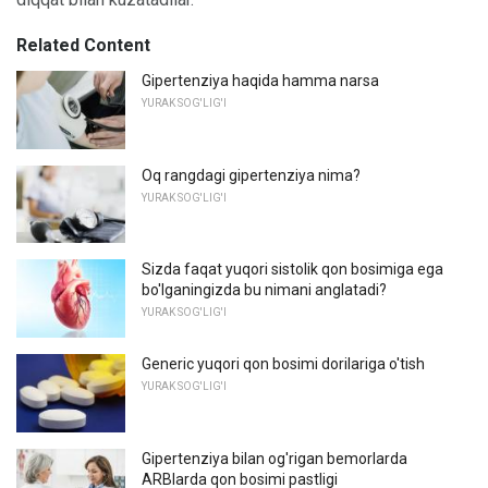
Related Content
Gipertenziya haqida hamma narsa
YURAK SOG'LIG'I
Oq rangdagi gipertenziya nima?
YURAK SOG'LIG'I
Sizda faqat yuqori sistolik qon bosimiga ega
bo'lganingizda bu nimani anglatadi?
YURAK SOG'LIG'I
Generic yuqori qon bosimi dorilariga o'tish
YURAK SOG'LIG'I
Gipertenziya bilan og'rigan bemorlarda
ARBlarda qon bosimi pastligi