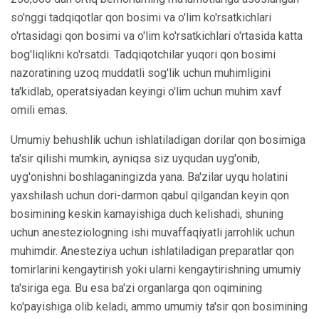
so'nggi tadqiqotlar qon bosimi va o'lim ko'rsatkichlari
o'rtasidagi qon bosimi va o'lim ko'rsatkichlari o'rtasida katta
bog'liqlikni ko'rsatdi. Tadqiqotchilar yuqori qon bosimi
nazoratining uzoq muddatli sog'lik uchun muhimligini
ta'kidlab, operatsiyadan keyingi o'lim uchun muhim xavf
omili emas.
Umumiy behushlik uchun ishlatiladigan dorilar qon bosimiga
ta'sir qilishi mumkin, ayniqsa siz uyqudan uyg'onib,
uyg'onishni boshlaganingizda yana. Ba'zilar uyqu holatini
yaxshilash uchun dori-darmon qabul qilgandan keyin qon
bosimining keskin kamayishiga duch kelishadi, shuning
uchun anesteziologning ishi muvaffaqiyatli jarrohlik uchun
muhimdir. Anesteziya uchun ishlatiladigan preparatlar qon
tomirlarini kengaytirish yoki ularni kengaytirishning umumiy
ta'siriga ega. Bu esa ba'zi organlarga qon oqimining
ko'payishiga olib keladi, ammo umumiy ta'sir qon bosimining