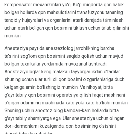
kompensator mexanizmlari yo'q. Ko'p miqdorda qon halok
bo'lgan hollarda qon mahsulotlarini transfüzyonu tananing
tanqidiy hujayralari va organlarini etarli darajada ta'minlash
uchun etarli bo'lgan qon bosimini tiklash uchun talab qilinishi
mumkin.
Anesteziya paytida anesteziolog jarrohlikning barcha
ta'sirini sog'lom qon bosimini saqlab qolish uchun mavjud
bo'lgan texnikalar yordamida muvozanatlashtiradi.
Anesteziyologlar keng malakali tayyorgarlikdan o'tadilar,
shuning uchun ular turli xil qon bosimi o'zgarishlariga duch
kelganiga amin bo'lishingiz mumkin. Va nihoyat, bitta
g'ayritabiiy qon bosimini operatsiya qilish faqat mashinani
o'qigan odamning mashinada xato yoki xato bo'lishi mumkin.
Shuning uchun anesteziolog kamdan-kam hollarda bitta
g'ayritabiiy ahamiyatga ega. Ular anesteziya uchun olingan
dori-darmonlarni kuzatganda, qon bosimining o'sishini
diqqat bilan kuzatadilar.