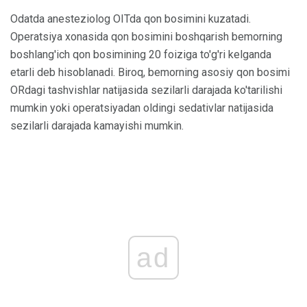
Odatda anesteziolog OITda qon bosimini kuzatadi.
Operatsiya xonasida qon bosimini boshqarish bemorning
boshlang'ich qon bosimining 20 foiziga to'g'ri kelganda
etarli deb hisoblanadi. Biroq, bemorning asosiy qon bosimi
ORdagi tashvishlar natijasida sezilarli darajada ko'tarilishi
mumkin yoki operatsiyadan oldingi sedativlar natijasida
sezilarli darajada kamayishi mumkin.
ad