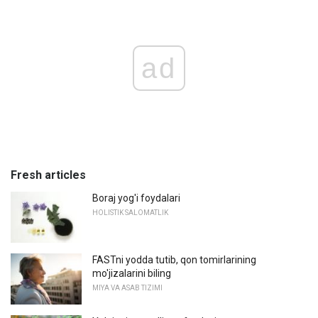
ad
Fresh articles
Boraj yog'i foydalari
HOLISTIK SALOMATLIK
FASTni yodda tutib, qon tomirlarining
mo'jizalarini biling
MIYA VA ASAB TIZIMI