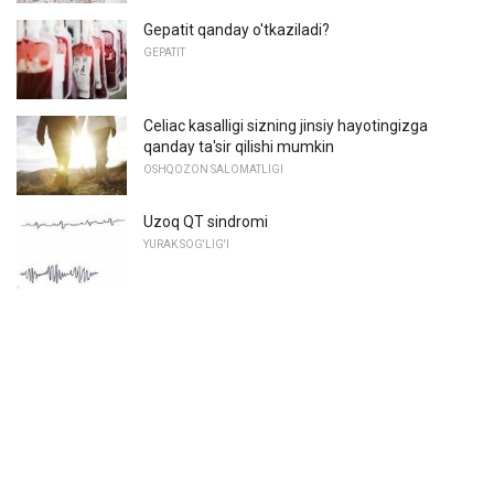
Gepatit qanday o'tkaziladi?
GEPATIT
Celiac kasalligi sizning jinsiy hayotingizga
qanday ta'sir qilishi mumkin
OSHQOZON SALOMATLIGI
Uzoq QT sindromi
YURAK SOG'LIG'I