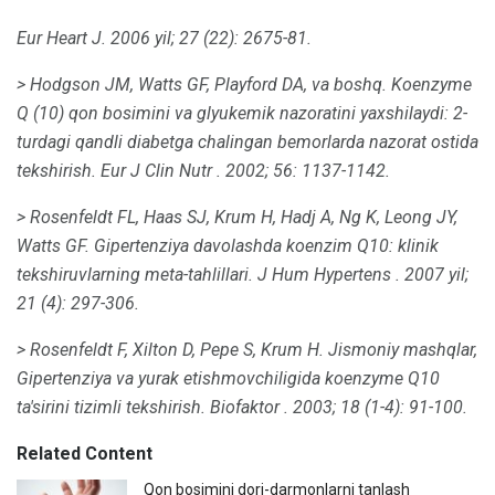
Eur Heart J.
2006 yil; 27 (22): 2675-81.
> Hodgson JM, Watts GF, Playford DA, va boshq.
Koenzyme
Q (10) qon bosimini va glyukemik nazoratini yaxshilaydi: 2-
turdagi qandli diabetga chalingan bemorlarda nazorat ostida
tekshirish.
Eur J Clin Nutr
.
2002; 56: 1137-1142.
> Rosenfeldt FL, Haas SJ, Krum H, Hadj A, Ng K, Leong JY,
Watts GF.
Gipertenziya davolashda koenzim Q10: klinik
tekshiruvlarning meta-tahlillari.
J Hum Hypertens
.
2007 yil;
21 (4): 297-306.
> Rosenfeldt F, Xilton D, Pepe S, Krum H. Jismoniy mashqlar,
Gipertenziya va yurak etishmovchiligida koenzyme Q10
ta'sirini tizimli tekshirish.
Biofaktor
.
2003; 18 (1-4): 91-100.
Related Content
Qon bosimini dori-darmonlarni tanlash