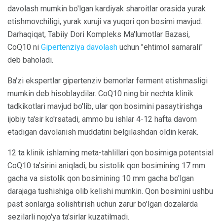
davolash mumkin bo'lgan kardiyak sharoitlar orasida yurak
etishmovchiligi, yurak xuruji va yuqori qon bosimi mavjud.
Darhaqiqat, Tabiiy Dori Kompleks Ma'lumotlar Bazasi,
CoQ10 ni
Gipertenziya davolash
uchun "ehtimol samarali"
deb baholadi.
Ba'zi ekspertlar gipertenziv bemorlar ferment etishmasligi
mumkin deb hisoblaydilar. CoQ10 ning bir nechta klinik
tadkikotlari mavjud bo'lib, ular qon bosimini pasaytirishga
ijobiy ta'sir ko'rsatadi, ammo bu ishlar 4-12 hafta davom
etadigan davolanish muddatini belgilashdan oldin kerak.
12 ta klinik ishlarning meta-tahlillari qon bosimiga potentsial
CoQ10 ta'sirini aniqladi, bu sistolik qon bosimining 17 mm
gacha va sistolik qon bosimining 10 mm gacha bo'lgan
darajaga tushishiga olib kelishi mumkin. Qon bosimini ushbu
past sonlarga solishtirish uchun zarur bo'lgan dozalarda
sezilarli nojo'ya ta'sirlar kuzatilmadi.