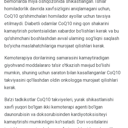
bemorlarda miya oshqozonida shikastlangan. Ishlar
homiladorlik davrida xavfsizligini aniqlamagani uchun,
CoQ10 qo'shimchalari homilador ayollar uchun tavsiya
etilmaydi. Diabetli odamlar CoQ10 ning qon shakarini
kamaytirish potentsialidan xabardor bo'lishlari kerak va bu
qo'shimchani boshlashdan avval ularning sog'liqni saqlash
bo'yicha maslahatchilariga murojaat qilishlari kerak.
Kemoterapiya dorilarining samarasini kamaytiradigan
giyohvand moddalararo ta'sir o'tkazish mavjud bo'lishi
mumkin, shuning uchun saraton bilan kasallanganlar CoQ10
takviyasini qo'llashdan oldin onkologga murojaat qilishlari
kerak.
Ba'zi tadkikotlar CoQ10 takviyeleri, yurak shikastlanishi
xavfi yuqori bo'lgan ikki kemoterapi agenti bo'lgan
daunorubisin va doksorubisinden kardiyotoksisiteyi
kamaytirishi mumkinligini ko'rsatadi. Dori vositalarini