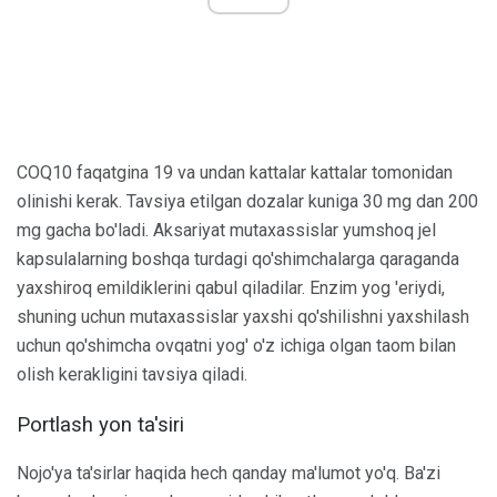
COQ10 faqatgina 19 va undan kattalar kattalar tomonidan
olinishi kerak. Tavsiya etilgan dozalar kuniga 30 mg dan 200
mg gacha bo'ladi. Aksariyat mutaxassislar yumshoq jel
kapsulalarning boshqa turdagi qo'shimchalarga qaraganda
yaxshiroq emildiklerini qabul qiladilar. Enzim yog 'eriydi,
shuning uchun mutaxassislar yaxshi qo'shilishni yaxshilash
uchun qo'shimcha ovqatni yog' o'z ichiga olgan taom bilan
olish kerakligini tavsiya qiladi.
Portlash yon ta'siri
Nojo'ya ta'sirlar haqida hech qanday ma'lumot yo'q. Ba'zi