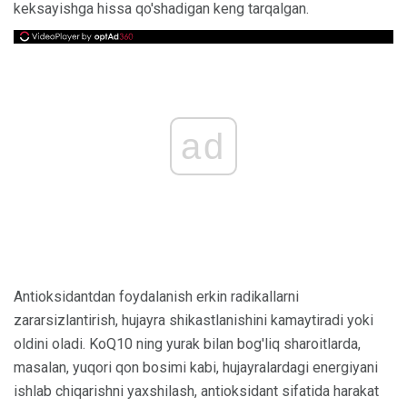
keksayishga hissa qo'shadigan keng tarqalgan.
ad
Antioksidantdan foydalanish erkin radikallarni
zararsizlantirish, hujayra shikastlanishini kamaytiradi yoki
oldini oladi. KoQ10 ning yurak bilan bog'liq sharoitlarda,
masalan, yuqori qon bosimi kabi, hujayralardagi energiyani
ishlab chiqarishni yaxshilash, antioksidant sifatida harakat