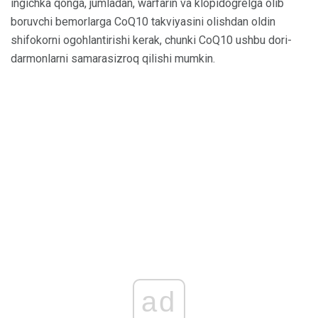
ingichka qonga, jumladan, warfarin va klopidogrelga olib
boruvchi bemorlarga CoQ10 takviyasini olishdan oldin
shifokorni ogohlantirishi kerak, chunki CoQ10 ushbu dori-
darmonlarni samarasizroq qilishi mumkin.
ad