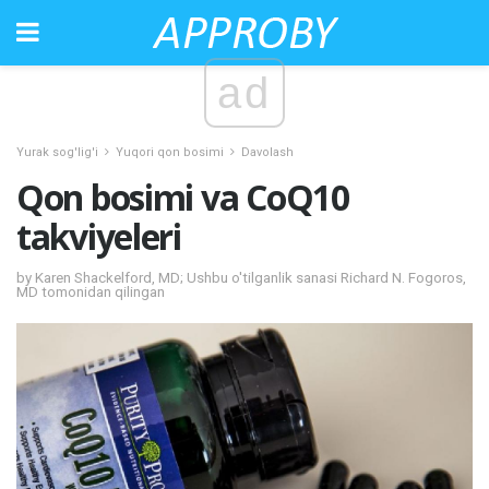
ad
Yurak sog'lig'i
Yuqori qon bosimi
Davolash
Qon bosimi va CoQ10
takviyeleri
by Karen Shackelford, MD; Ushbu o'tilganlik sanasi Richard N. Fogoros,
MD tomonidan qilingan