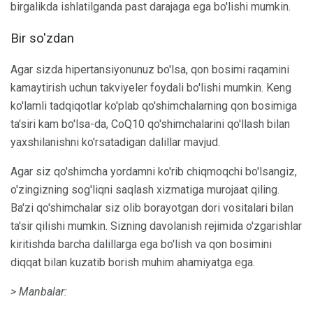
birgalikda ishlatilganda past darajaga ega bo'lishi mumkin.
Bir so'zdan
Agar sizda hipertansiyonunuz bo'lsa, qon bosimi raqamini
kamaytirish uchun takviyeler foydali bo'lishi mumkin. Keng
ko'lamli tadqiqotlar ko'plab qo'shimchalarning qon bosimiga
ta'siri kam bo'lsa-da, CoQ10 qo'shimchalarini qo'llash bilan
yaxshilanishni ko'rsatadigan dalillar mavjud.
Agar siz qo'shimcha yordamni ko'rib chiqmoqchi bo'lsangiz,
o'zingizning sog'liqni saqlash xizmatiga murojaat qiling.
Ba'zi qo'shimchalar siz olib borayotgan dori vositalari bilan
ta'sir qilishi mumkin. Sizning davolanish rejimida o'zgarishlar
kiritishda barcha dalillarga ega bo'lish va qon bosimini
diqqat bilan kuzatib borish muhim ahamiyatga ega.
> Manbalar: