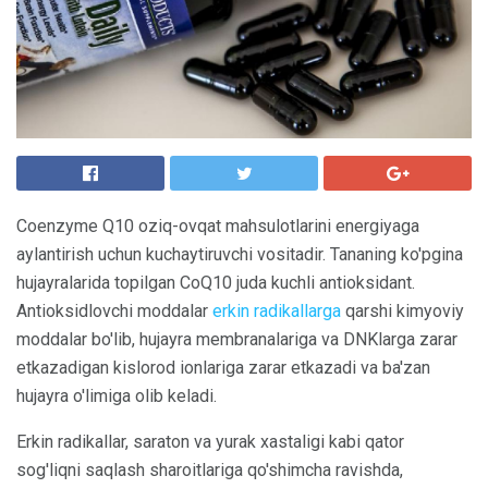
Coenzyme Q10 oziq-ovqat mahsulotlarini energiyaga
aylantirish uchun kuchaytiruvchi vositadir. Tananing ko'pgina
hujayralarida topilgan CoQ10 juda kuchli antioksidant.
Antioksidlovchi moddalar
erkin radikallarga
qarshi kimyoviy
moddalar bo'lib, hujayra membranalariga va DNKlarga zarar
etkazadigan kislorod ionlariga zarar etkazadi va ba'zan
hujayra o'limiga olib keladi.
Erkin radikallar, saraton va yurak xastaligi kabi qator
sog'liqni saqlash sharoitlariga qo'shimcha ravishda,