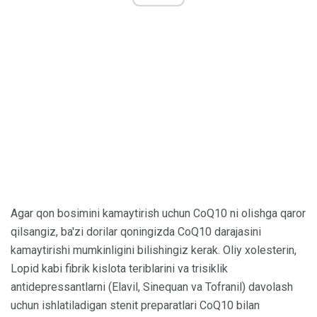
Agar qon bosimini kamaytirish uchun CoQ10 ni olishga qaror
qilsangiz, ba'zi dorilar qoningizda CoQ10 darajasini
kamaytirishi mumkinligini bilishingiz kerak. Oliy xolesterin,
Lopid kabi fibrik kislota teriblarini va trisiklik
antidepressantlarni (Elavil, Sinequan va Tofranil) davolash
uchun ishlatiladigan stenit preparatlari CoQ10 bilan