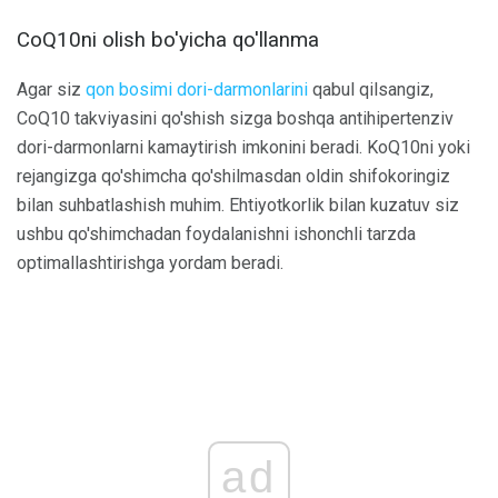
CoQ10ni olish bo'yicha qo'llanma
Agar siz
qon bosimi dori-darmonlarini
qabul qilsangiz,
CoQ10 takviyasini qo'shish sizga boshqa antihipertenziv
dori-darmonlarni kamaytirish imkonini beradi. KoQ10ni yoki
rejangizga qo'shimcha qo'shilmasdan oldin shifokoringiz
bilan suhbatlashish muhim. Ehtiyotkorlik bilan kuzatuv siz
ushbu qo'shimchadan foydalanishni ishonchli tarzda
optimallashtirishga yordam beradi.
ad