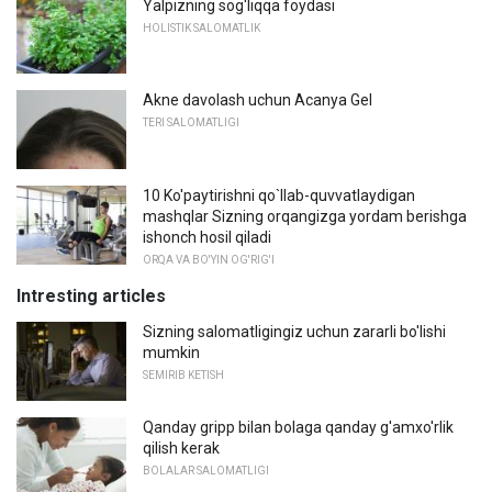
Yalpizning sog'liqqa foydasi
HOLISTIK SALOMATLIK
Akne davolash uchun Acanya Gel
TERI SALOMATLIGI
10 Ko'paytirishni qo`llab-quvvatlaydigan
mashqlar Sizning orqangizga yordam berishga
ishonch hosil qiladi
ORQA VA BO'YIN OG'RIG'I
Intresting articles
Sizning salomatligingiz uchun zararli bo'lishi
mumkin
SEMIRIB KETISH
Qanday gripp bilan bolaga qanday g'amxo'rlik
qilish kerak
BOLALAR SALOMATLIGI