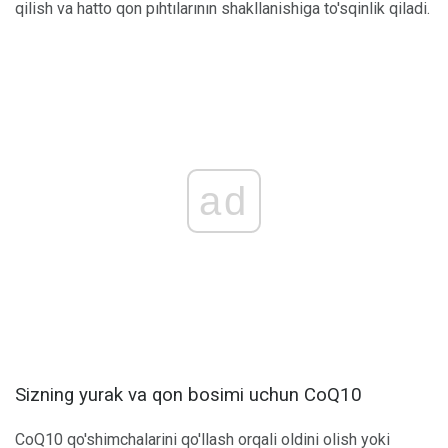
qilish va hatto qon pıhtılarının shakllanishiga to'sqinlik qiladi.
ad
Sizning yurak va qon bosimi uchun CoQ10
CoQ10 qo'shimchalarini qo'llash orqali oldini olish yoki