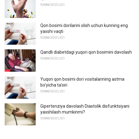
YURAK SOG'LIG'I
Qon bosimi dorilarini olish uchun kunning eng
yaxshi vaqti
YURAK SOG'LIG'I
Qandli diabetdagi yuqori qon bosimini davolash
YURAK SOG'LIG'I
Yuqori qon bosimi dori vositalarining astma
bo'yicha ta'siri
YURAK SOG'LIG'I
Gipertenziya davolash Diastolik disfunktsiyani
yaxshilash mumkinmi?
YURAK SOG'LIG'I