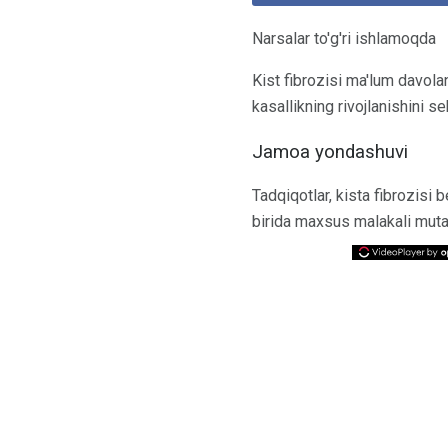
Narsalar to'g'ri ishlamoqda
Kist fibrozisi ma'lum davola
kasallikning rivojlanishini se
Jamoa yondashuvi
Tadqiqotlar, kista fibrozisi
birida maxsus malakali mutax