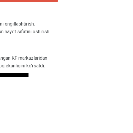
i engillashtirish,
un hayot sifatini oshirish.
langan KF markazlaridan
 ekanligini ko'rsatdi.