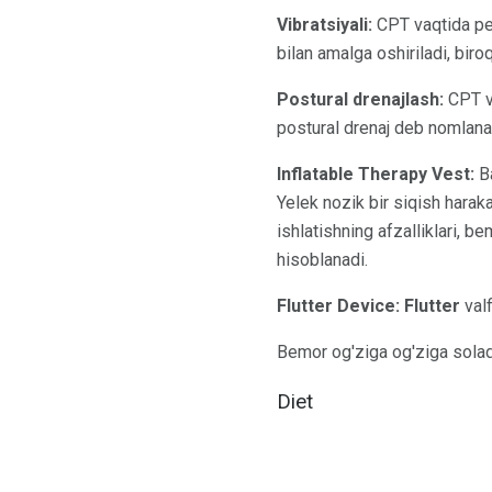
Vibratsiyali:
CPT vaqtida per
bilan amalga oshiriladi, biro
Postural drenajlash:
CPT va
postural drenaj deb nomlana
Inflatable Therapy Vest:
Ba
Yelek nozik bir siqish haraka
ishlatishning afzalliklari, 
hisoblanadi.
Flutter Device: Flutter
valf
Bemor og'ziga og'ziga soladi 
Diet