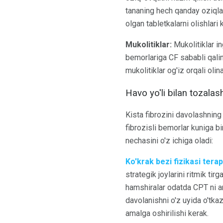
tananing hech qanday oziqlan
olgan tabletkalarni olishlari 
Mukolitiklar:
Mukolitiklar in
bemorlariga CF sababli qalin
mukolitiklar og'iz orqali olin
Havo yo'li bilan tozalas
Kista fibrozini davolashning 
fibrozisli bemorlar kuniga bi
nechasini o'z ichiga oladi:
Ko'krak bezi fizikasi terap
strategik joylarini ritmik tir
hamshiralar odatda CPT ni am
davolanishni o'z uyida o'tk
amalga oshirilishi kerak.