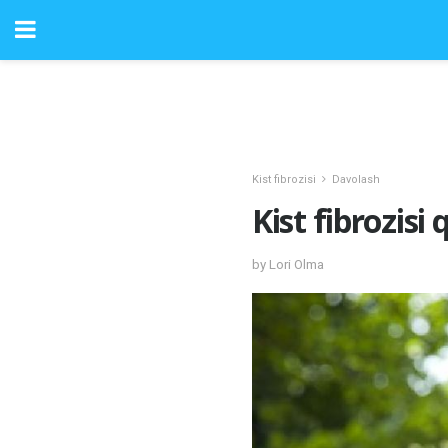
Kist fibrozisi
Davolash
Kist fibrozis
by Lori Olma