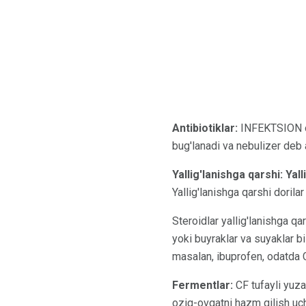
Antibiotiklar:
INFEKTSION ol
bug'lanadi va nebulizer deb
Yallig'lanishga qarshi: Yall
Yallig'lanishga qarshi dorila
Steroidlar yallig'lanishga qar
yoki buyraklar va suyaklar b
masalan, ibuprofen, odatda 
Fermentlar:
CF tufayli yuz
oziq-ovqatni hazm qilish uc