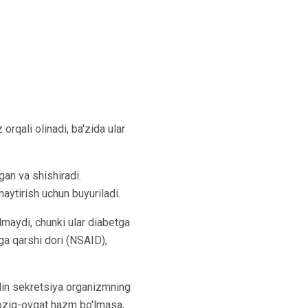
 orqali olinadi, ba'zida ular
gan va shishiradi.
maytirish uchun buyuriladi.
nilmaydi, chunki ular diabetga
ga qarshi dori (NSAID),
lin sekretsiya organizmning
r oziq-ovqat hazm bo'lmasa,