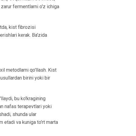
zarur fermentlarni o'z ichiga
da, kist fibrozisi
rishlari kerak. Ba'zida
il metodlarni qo'llash. Kist
sullardan birini yoki bir
laydi, bu ko'kragining
lan nafas terapevtlari yoki
shadi, shunda ular
 etadi va kuniga to'rt marta