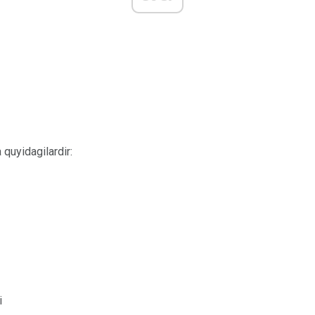
 quyidagilardir:
i