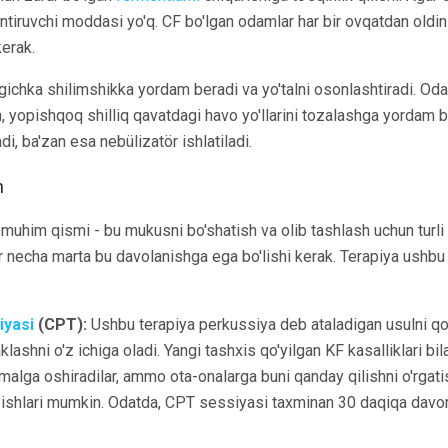
tiruvchi moddasi yo'q. CF bo'lgan odamlar har bir ovqatdan oldin 
kerak.
gichka shilimshikka yordam beradi va yo'talni osonlashtiradi. Odat
, yopishqoq shilliq qavatdagi havo yo'llarini tozalashga yordam be
adi, ba'zan esa nebülizatör ishlatiladi.
h
muhim qismi - bu mukusni bo'shatish va olib tashlash uchun turli x
r necha marta bu davolanishga ega bo'lishi kerak. Terapiya ushbu u
iyasi
(CPT):
Ushbu terapiya perkussiya deb ataladigan usulni qo'l
gaklashni o'z ichiga oladi. Yangi tashxis qo'yilgan KF kasalliklari bi
alga oshiradilar, ammo ota-onalarga buni qanday qilishni o'rgati
azishlari mumkin. Odatda, CPT sessiyasi taxminan 30 daqiqa davom