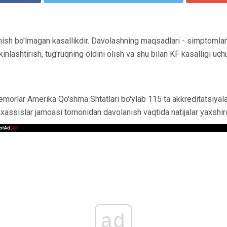
nish bo'lmagan kasallikdir. Davolashning maqsadlari - simptomlarn
kinlashtirish, tug'ruqning oldini olish va shu bilan KF kasalligi uch
 bemorlar Amerika Qo'shma Shtatlari bo'ylab 115 ta akkreditatsiya
assislar jamoasi tomonidan davolanish vaqtida natijalar yaxshiroq
ad