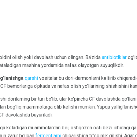
dini olish yoki davolash uchun olingan. Ba'zida
antibiotiklar
og'iz
 ataladigan mashina yordamida nafas olayotgan suyuqlikdir.
ig'lanishga
qarshi
vositalar bu dori-darmonlarni keltirib chiqaradi
r CF bemorlariga o'pkada va nafas olish yo'llarining shishishini ka
shi dorilarning bir turi bo'lib, ular ko'pincha CF davolashda qo'lla
ilan bog'liq muammolarga olib kelishi mumkin. Yupqa yallig'lanish
CF davolashda buyuriladi.
aga keladigan muammolardan biri, oshqozon osti bezi ichidagi qa
hun zarur bo'lgan
fermentlarni
chiqarishiga to'sqinlik qilishi. Aga