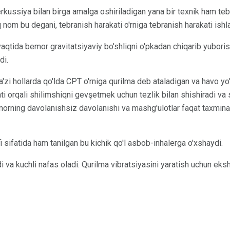
kussiya bilan birga amalga oshiriladigan yana bir texnik ham tebr
q nom bu degani, tebranish harakati o'rniga tebranish harakati ishla
qtida bemor gravitatsiyaviy bo'shliqni o'pkadan chiqarib yubori
di.
'zi hollarda qo'lda CPT o'rniga qurilma deb ataladigan va havo yo'li
ti orqali shilimshiqni gevşetmek uchun tezlik bilan shishiradi va 
bemorning davolanishsiz davolanishi va mashg'ulotlar faqat taxmi
i sifatida ham tanilgan bu kichik qo'l asbob-inhalerga o'xshaydi.
va kuchli nafas oladi. Qurilma vibratsiyasini yaratish uchun eksha