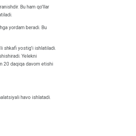
anishdir. Bu ham qo'llar
tiladi.
shga yordam beradi. Bu
 shkafi yostig'i ishlatiladi.
shishiradi. Yelekni
nan 20 daqiqa davom etishi
latsiyali havo ishlatadi.