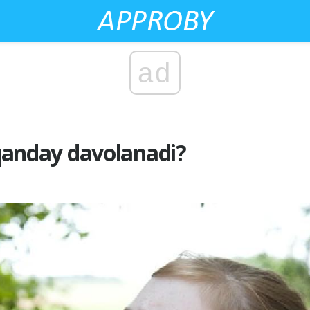
ad
i qanday davolanadi?