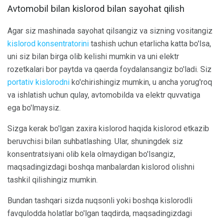
Avtomobil bilan kislorod bilan sayohat qilish
Agar siz mashinada sayohat qilsangiz va sizning vositangiz
kislorod konsentratorini
tashish uchun etarlicha katta bo'lsa,
uni siz bilan birga olib kelishi mumkin va uni elektr
rozetkalari bor paytda va qaerda foydalansangiz bo'ladi. Siz
portativ kislorodni
ko'chirishingiz mumkin, u ancha yorug'roq
va ishlatish uchun qulay, avtomobilda va elektr quvvatiga
ega bo'lmaysiz.
Sizga kerak bo'lgan zaxira kislorod haqida kislorod etkazib
beruvchisi bilan suhbatlashing. Ular, shuningdek siz
konsentratsiyani olib kela olmaydigan bo'lsangiz,
maqsadingizdagi boshqa manbalardan kislorod olishni
tashkil qilishingiz mumkin.
Bundan tashqari sizda nuqsonli yoki boshqa kislorodli
favqulodda holatlar bo'lgan taqdirda, maqsadingizdagi