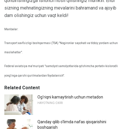
qondirishingizga ishonch hosil qilishingiz mumkin. Endi
sizning mehnatingizning mevalarini bahramand va ajoyib
dam olishingiz uchun vaqt keldi!
Manbalar:
Transport xavfsizligi boshqarmasi (TSA) "Nogironlar sayohati va tibbiy yordam uchun
maslahatlar".
Federal aviatsiya ma'muriyati "samolyot samolyotlarida qo'shimcha portativ kislorodli
yong'inga qarshi qurilmalardan foydalanish".
Related Content
Og'riqni kamaytirish uchun metadon
HAYOTNING OXIRI
Qanday qilib o'limda nafas qisqarishini
boshqarish