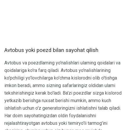
Avtobus yoki poezd bilan sayohat qilish
Avtobus va poezdlarning yo'nalishlari ularning qoidalari va
qoidalariga ko'ra farq qiladi. Avtobus yo'nalishlarining
ko'pchiligi yo'lovchilarga ko'chma kislorodni olib o'tishga
imkon beradi, ammo sizning safarlaringiz oldidan ularni
tekshirishingiz kerak bo'ladi. Ba'zi poezdlar sizga kislorod
yetkazib berishga ruxsat berishi mumkin, ammo kuch
ishlatish uchun o'z generatoringizni ishlatishni talab qiladi.
Har doim sayohatingizdan oldin foydalanishni
rejalashtirayotgan avtobus yoki temiryo'li tarmog'ini