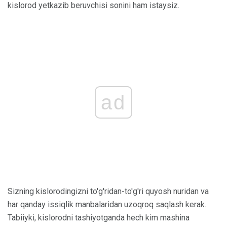
kislorod yetkazib beruvchisi sonini ham istaysiz.
ad
Sizning kislorodingizni to'g'ridan-to'g'ri quyosh nuridan va
har qanday issiqlik manbalaridan uzoqroq saqlash kerak.
Tabiiyki, kislorodni tashiyotganda hech kim mashina