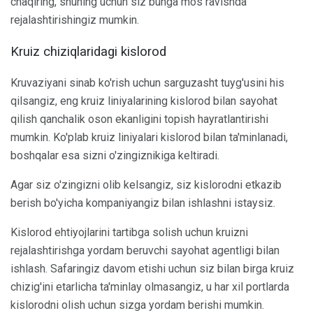
chaqiring, shuning uchun siz bunga mos ravishda
rejalashtirishingiz mumkin.
Kruiz chiziqlaridagi kislorod
Kruvaziyani sinab ko'rish uchun sarguzasht tuyg'usini his
qilsangiz, eng kruiz liniyalarining kislorod bilan sayohat
qilish qanchalik oson ekanligini topish hayratlantirishi
mumkin. Ko'plab kruiz liniyalari kislorod bilan ta'minlanadi,
boshqalar esa sizni o'zingiznikiga keltiradi.
Agar siz o'zingizni olib kelsangiz, siz kislorodni etkazib
berish bo'yicha kompaniyangiz bilan ishlashni istaysiz.
Kislorod ehtiyojlarini tartibga solish uchun kruizni
rejalashtirishga yordam beruvchi sayohat agentligi bilan
ishlash. Safaringiz davom etishi uchun siz bilan birga kruiz
chizig'ini etarlicha ta'minlay olmasangiz, u har xil portlarda
kislorodni olish uchun sizga yordam berishi mumkin.