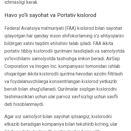
ichmasligi kerak.
Havo yo'li sayohat va Portativ kislorod
Federal Aviatsiya ma'muriyati (FAA) kislorod bilan sayohat
qilayotgan har qanday inson shifokorlarning o'z ehtiyojlarini
bildirgan xatini taqdim etilishini talab qiladi. FAA ikkita
portativ tibbiy kislorodli qurilmani tasdiqladi va samolyotda
yo'lovchilarni samolyotda tashishga imkon beradi. AirSep
Corporation va Inogen Inc. kompaniyasi tomonidan ishlab
chiqarilgan ikkita kislorodli qurilma havodan azotni filtrlash
va foydalanuvchilarga konsentrlangan kislorod yetkazib
berish bilan shug'ullanadi. Qurilmalar siqilgan kislorodni
tashimasliklari uchun ular parvoz xavfsizligi uchun xavfli
deb hisoblanmaydi.
Agar siz samolyot bilan sayohat qilsangiz, kislorodni
etkazib beradigan kompaniya bilan tekshirib ko'ring, ular