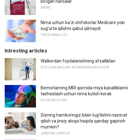
bo'lgan narsalar
ARTRIT
Nima uchun ba'zi shifokorlar Medicare yoki
sug'urta qilishni qabul qilmaydi
TIROID KASALLIGI
Intresting articles
Walkerdan foydalanishning afzalliklari
SOG'LIQNI SAQLASH MUTAXASSISLARI UCHUN
Bemorlarning MRI qismida miya kasalliklarini
tashxislash uchun nima kutish kerak
KUTISH BUZILISHI
Sizning hamkoringiz bilan tug'ilishni nazorat
qilish va jinsiy aloqa haqida qanday gapirish
mumkin?
JINSIY SALOMATLIK