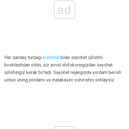
ad
Har qanday turdagi
kislorod
bilan sayohat qilishni
boshlashdan oldin, siz avval shifokoringizdan sayohat
qilishingiz kerak bo'ladi. Sayohat rejangizda yordam berish
uchun uning yordami va malakasini oshirishni xohlaysiz.