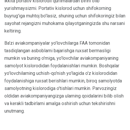
ikkita portativ kislorodli qurilmalardan birini olib
yurishmaysizmi. Portativ kislorod uchun shifokorning
buyrug'iga muhtoj bo'lasiz, shuning uchun shifokoringiz bilan
sayohat rejangizni muhokama qilayotganingizda shu narsani
keltiring.
Ba'zi aviakompaniyalar yo'lovchilarga FAA tomonidan
tasdiqlangan asboblarni bajarishga ruxsat bermasligi
mumkin va buning o'rniga, yo'lovchilar aviakompaniyaning
samolyot kislorodidan foydalanishlari mumkin. Boshqalar
yo'lovchilarning uchish-qo'nish yo'lagida o'z kislorodidan
foydalanishiga ruxsat berishlari mumkin, biroq samolyotda
samolyotning kislorodiga o'tishlari mumkin. Parvozingiz
oldidan aviakompaniyangizga ularning qoidalarini bilib olish
va kerakli tadbirlarni amalga oshirish uchun tekshirishni
unutmang.