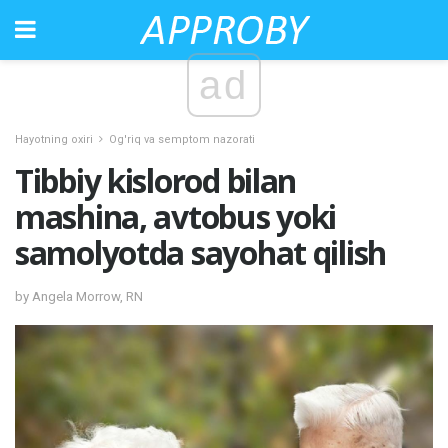
ad
Hayotning oxiri
Og'riq va semptom nazorati
Tibbiy kislorod bilan
mashina, avtobus yoki
samolyotda sayohat qilish
by Angela Morrow, RN