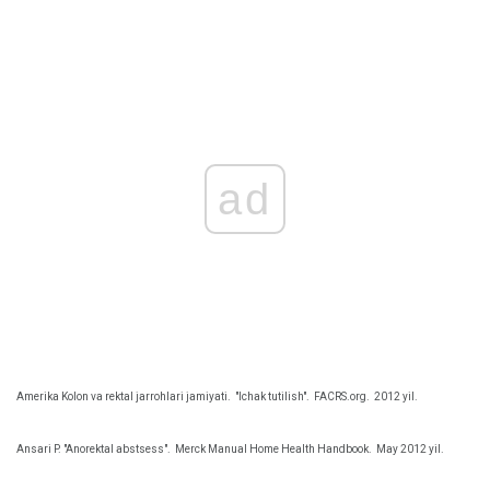
ad
Amerika Kolon va rektal jarrohlari jamiyati.
"Ichak tutilish".
FACRS.org.
2012 yil.
Ansari P. "Anorektal abstsess".
Merck Manual Home Health Handbook.
May 2012 yil.