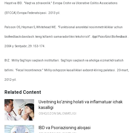
Hayot va IBD.
"Vaqt va zo'ravonlik."
Evropa Crohn va Ulcerative Colitis Associations
(EFCCA) Evropa Federatsiyasi.
2013 yil.
Palsson OS, Heyman S, Whitehead WE.
"Funktsional anorektal nosimmetrikliklar uchun
biofeedback davolash: keng ko'lamli samaradorlikni tekshirish".
Appl Psixofiziol Biofeedback
.
2004 y. Sentyabr; 29: 153-174.
BIZ.
Milliy Sog'liqni saqlash institutlari.
Sog'liqni saqlash va aholiga xizmat ko'rsatish
bo'limi.
"Fecal Incontinence."
Milliy oshqozon kasalliklari axborot-kliring palatasi.
20-mart,
2012-yil.
Related Content
Uveitning ko'zning holati va inflamatuar ichak
kasalligi
OSHQOZON SALOMATLIGI
IBD va Psoriazisning aloqasi