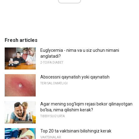
Fresh articles
Euglycemia - nima va u siz uchun nimani
anglatadi?
2-TOIFA DIABET
Abscessni qaynatish yoki qaynatish
TERI SALOMATLIGI
Agar mening sog'liqim rejasi bekor qilinayotgan
bo'lsa, nima qilishim kerak?
TIBBIY SUG'URTA
Top 20 ta vaktsinani bilishingiz kerak
VAKTSINALAR