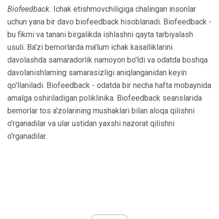
Biofeedback.
Ichak etishmovchiligiga chalingan insonlar
uchun yana bir davo biofeedback hisoblanadi. Biofeedback -
bu fikrni va tanani birgalikda ishlashni qayta tarbiyalash
usuli. Ba'zi bemorlarda ma'lum ichak kasalliklarini
davolashda samaradorlik namoyon bo'ldi va odatda boshqa
davolanishlarning samarasizligi aniqlanganidan keyin
qo'llaniladi. Biofeedback - odatda bir necha hafta mobaynida
amalga oshiriladigan poliklinika. Biofeedback seanslarida
bemorlar tos a'zolarining mushaklari bilan aloqa qilishni
o'rganadilar va ular ustidan yaxshi nazorat qilishni
o'rganadilar.