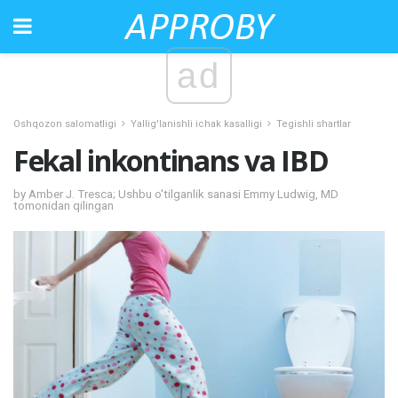
ad
Oshqozon salomatligi
Yallig'lanishli ichak kasalligi
Tegishli shartlar
Fekal inkontinans va IBD
by Amber J. Tresca; Ushbu o'tilganlik sanasi Emmy Ludwig, MD
tomonidan qilingan