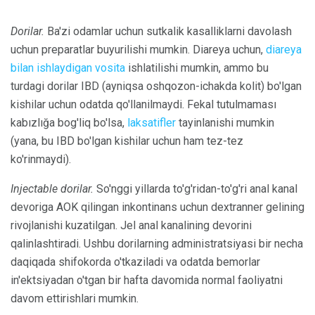
Dorilar.
Ba'zi odamlar uchun sutkalik kasalliklarni davolash
uchun preparatlar buyurilishi mumkin. Diareya uchun,
diareya
bilan ishlaydigan vosita
ishlatilishi mumkin, ammo bu
turdagi dorilar IBD (ayniqsa oshqozon-ichakda kolit) bo'lgan
kishilar uchun odatda qo'llanilmaydi. Fekal tutulmaması
kabızlığa bog'liq bo'lsa,
laksatifler
tayinlanishi mumkin
(yana, bu IBD bo'lgan kishilar uchun ham tez-tez
ko'rinmaydi).
Injectable dorilar.
So'nggi yillarda to'g'ridan-to'g'ri anal kanal
devoriga AOK qilingan inkontinans uchun dextranner gelining
rivojlanishi kuzatilgan. Jel anal kanalining devorini
qalinlashtiradi. Ushbu dorilarning administratsiyasi bir necha
daqiqada shifokorda o'tkaziladi va odatda bemorlar
in'ektsiyadan o'tgan bir hafta davomida normal faoliyatni
davom ettirishlari mumkin.