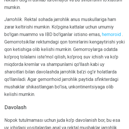
mumkin.
Jarrohlik.
Rektal sohada jarrohlik anus muskullariga ham
zarar keltirishi mumkin. Ko'pgina kattalar uchun umumiy
bo'lgan muammo va IBD bo'lganlar istisno emas,
hemoroid
.
Gemorrotsikllar rektumdagi qon tomirlarini kengaytirishi yoki
qon ketishiga olib kelishi mumkin. Gemorroylarga odatda
ko'proq tolalarni iste'mol qilish, ko'proq suv ichish va ko'p
miqdorda kremlar va shampunlarni qo'llash kabi uy
sharoitlari bilan davolashda jarrohlik ba'zi og'ir holatlarda
qo'llaniladi. Agar gemorrhoid jarrohlik paytida sfinkterdagi
mushaklar shikastlangan bo'lsa, unkontinentsiyaga olib
kelishi mumkin.
Davolash
Nopok tutulmaması uchun juda ko'p davolanish bor, bu esa
uy ichidagi vositalardan anal va rektal mushaklar jarrohlik