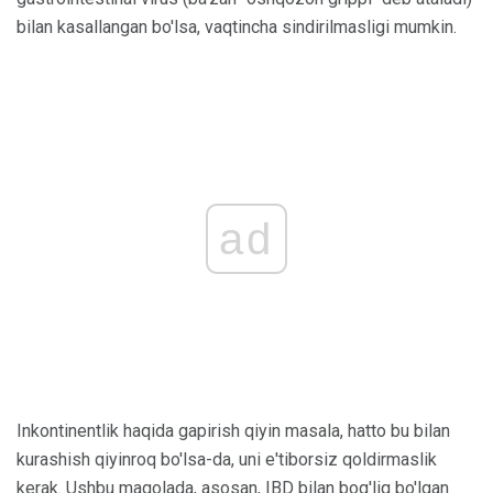
bilan kasallangan bo'lsa, vaqtincha sindirilmasligi mumkin.
ad
Inkontinentlik haqida gapirish qiyin masala, hatto bu bilan
kurashish qiyinroq bo'lsa-da, uni e'tiborsiz qoldirmaslik
kerak. Ushbu maqolada, asosan, IBD bilan bog'liq bo'lgan