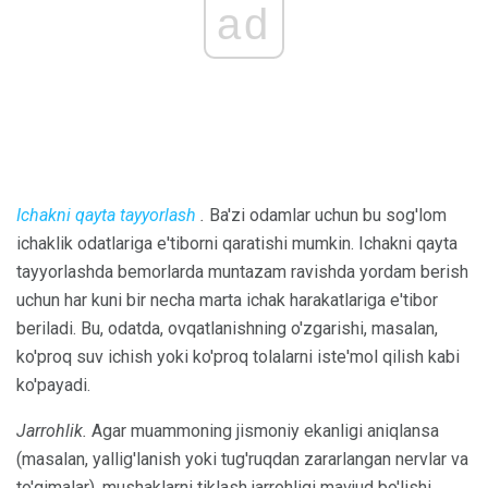
ad
Ichakni qayta tayyorlash
.
Ba'zi odamlar uchun bu sog'lom
ichaklik odatlariga e'tiborni qaratishi mumkin. Ichakni qayta
tayyorlashda bemorlarda muntazam ravishda yordam berish
uchun har kuni bir necha marta ichak harakatlariga e'tibor
beriladi. Bu, odatda, ovqatlanishning o'zgarishi, masalan,
ko'proq suv ichish yoki ko'proq tolalarni iste'mol qilish kabi
ko'payadi.
Jarrohlik.
Agar muammoning jismoniy ekanligi aniqlansa
(masalan, yallig'lanish yoki tug'ruqdan zararlangan nervlar va
to'qimalar), mushaklarni tiklash jarrohligi mavjud bo'lishi