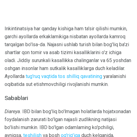
Inkintinatsiya har qanday kishiga ham ta'sir qilishi mumkin,
garchi ayollarda erkaklarnikiga nisbatan ayollarda kamroq
tarqalgan bo'lsa-da. Najasni ushlab turish bilan bog'liq ba'zi
shartlar qon tomir va asab tizimi kasalliklarini o'z ichiga
oladi. Jiddiy surunkali kasallikka chalinganlar va 65 yoshdan
oshgan insonlar ham sutkalik kasalliklarga duch keladilar.
Ayollarda
tug'ruq vaqtida
tos shilliq qavatining
yaralanishi
oqibatida sut etishmovchiligi rivojlanishi mumkin.
Sabablari
Diareya.
IBD bilan bog'liq bo'lmagan holatlarda hojatxonadan
foydalanish zarurati bo'lgan najasli zudlikning natijasi
bo'lishi mumkin. IBD bo'lgan odamlarning ko'pchiligi,
ayniqsa,
teshilish
va bosh
og'rig'iga
duch kelganida,