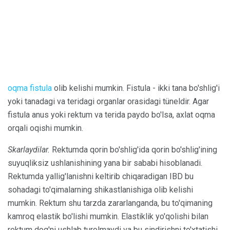
oqma fistula
olib kelishi mumkin. Fistula - ikki tana bo'shlig'i
yoki tanadagi va teridagi organlar orasidagi tüneldir. Agar
fistula anus yoki rektum va terida paydo bo'lsa, axlat oqma
orqali oqishi mumkin.
Skarlaydilar.
Rektumda qorin bo'shlig'ida qorin bo'shlig'ining
suyuqliksiz ushlanishining yana bir sababi hisoblanadi.
Rektumda yallig'lanishni keltirib chiqaradigan IBD bu
sohadagi to'qimalarning shikastlanishiga olib kelishi
mumkin. Rektum shu tarzda zararlanganda, bu to'qimaning
kamroq elastik bo'lishi mumkin. Elastiklik yo'qolishi bilan
rektum dog'ni ushlab turolmaydi va bu sindirishni to'xtatishi