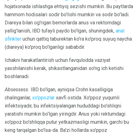
hojatxonada ishlashga ehtiyoj sezishi mumkin. Bu paytlarda
hammom hodisalari sodir bo'lishi mumkin va sodir bo'ladi.
Diareya bilan og'rigan bemorlarda anus va rektomdagi
yallig'lanish, IBD tufayli paydo bo'lgan, shuningdek,
anal
sfinkter
uchun qattiq taburektan ko'ra ko'proq suyuq naycha
(diareya) ko'proq bo'lganligi sababdir.
Ichakni harakatlantirish uchun favqulodda vaziyat
yaxshilanishi kerak, shikastlanganidan so'ng ich ketishi
boshlanadi.
Absessess.
IBD bo'lgan, ayniqsa Crohn kasalligiga
chalinganlar,
xo'ppozlar
xavfi ostida. Xo'ppoz yuqumli
infektsiyadir, bu infektsiyalangan hududdagi bo'shliqni
yaratishi mumkin bo'lgan yiringdir. Anus yoki rektumdagi
xo'ppoz bo'shliqqa putur yetkazmasligi mumkin, garchi bu
keng tarqalgan bo'lsa-da. Ba'zi hollarda xo'ppoz