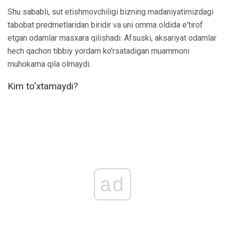
Shu sababli, sut etishmovchiligi bizning madaniyatimizdagi
tabobat predmetlaridan biridir va uni omma oldida e'tirof
etgan odamlar masxara qilishadi. Afsuski, aksariyat odamlar
hech qachon tibbiy yordam ko'rsatadigan muammoni
muhokama qila olmaydi.
Kim to'xtamaydi?
ad