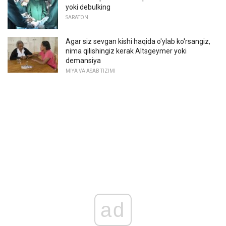
yoki debulking
SARATON
Agar siz sevgan kishi haqida o'ylab ko'rsangiz,
nima qilishingiz kerak Altsgeymer yoki
demansiya
MIYA VA ASAB TIZIMI
ad