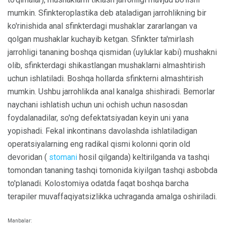
mumkin. Sfinkteroplastika deb ataladigan jarrohlikning bir
ko'rinishida anal sfinkterdagi mushaklar zararlangan va
qolgan mushaklar kuchayib ketgan. Sfinkter ta'mirlash
jarrohligi tananing boshqa qismidan (uyluklar kabi) mushakni
olib, sfinkterdagi shikastlangan mushaklarni almashtirish
uchun ishlatiladi. Boshqa hollarda sfinkterni almashtirish
mumkin. Ushbu jarrohlikda anal kanalga shishiradi. Bemorlar
naychani ishlatish uchun uni ochish uchun nasosdan
foydalanadilar, so'ng defektatsiyadan keyin uni yana
yopishadi. Fekal inkontinans davolashda ishlatiladigan
operatsiyalarning eng radikal qismi kolonni qorin old
devoridan (
stomani
hosil qilganda) keltirilganda va tashqi
tomondan tananing tashqi tomonida kiyilgan tashqi asbobda
to'planadi. Kolostomiya odatda faqat boshqa barcha
terapiler muvaffaqiyatsizlikka uchraganda amalga oshiriladi.
Manbalar: