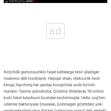
ad
Ko'pchilik gumonsuzlikni faqat kattalarga ta'sir qiladigan
muammo deb hisoblaydi. Haqiqat shuki, cheksizlik hech
kimga, hayotning har qanday bosqichida sodir bo'lishi
mumkin. Taxmin qilinishicha, Qo'shma Shtatlarda 18 million
kishi fekal tutashuvni boshdan kechirmoqda. Hatto sog'lom
odamlar bakteriyalar (masalan, pishmagan go'shtdan) yoki
gastrointestinal virus (ba'zan "oshqozon grippi" deb ataladi)