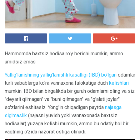
Hammomda baxtsiz hodisa ro'y berishi mumkin, ammo
umidsiz emas
Yallig'lanishning yallig'lanishli kasalligi (IBD) bo'lgan
odamlar
turli sabablarga ko'ra vannaxona falokatiga duch
kelishlari
mumkin. IBD bilan birgalikda bir guruh odamlarni oling va siz
"deyarli qilmagan" va "buni qilmagan" va "g'alati joylar"
so'zlarini eshitasiz. Yong'in chiqadigan paytda
najasga
sig'maslik
(najasni yuvish yoki vannaxonada baxtsiz
hodisalar) yuzaga kelishi mumkin, ammo bu odatiy hol bir
vaqtning o'zida nazorat ostiga olinadi.