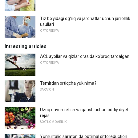
Tiz bo'yidagi og'riq va jarohatlar uchun jarrohlik
usullari
ORTOPEDIYA
Intresting articles
ACL ayollar va qizlar orasida ko'proq tarqalgan
ORTOPEDIYA
Temirdan ortiqcha yuk nima?
SARATON
Uzoq davom etish va qarish uchun oddiy diyet
rejasi
SOG'LOM QARILIK
Yumurtaliq saratonida optimal sittoreduction