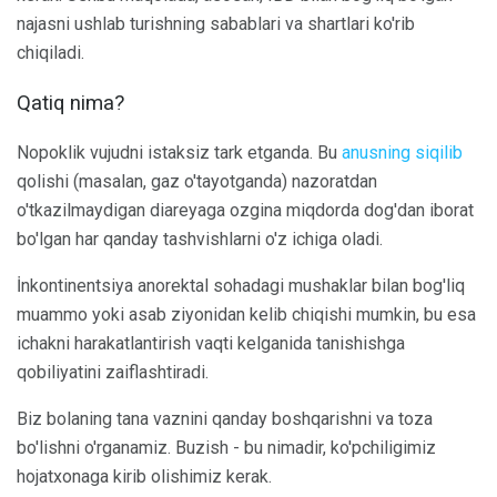
najasni ushlab turishning sabablari va shartlari ko'rib
chiqiladi.
Qatiq nima?
Nopoklik vujudni istaksiz tark etganda. Bu
anusning siqilib
qolishi (masalan, gaz o'tayotganda) nazoratdan
o'tkazilmaydigan diareyaga ozgina miqdorda dog'dan iborat
bo'lgan har qanday tashvishlarni o'z ichiga oladi.
İnkontinentsiya anorektal sohadagi mushaklar bilan bog'liq
muammo yoki asab ziyonidan kelib chiqishi mumkin, bu esa
ichakni harakatlantirish vaqti kelganida tanishishga
qobiliyatini zaiflashtiradi.
Biz bolaning tana vaznini qanday boshqarishni va toza
bo'lishni o'rganamiz. Buzish - bu nimadir, ko'pchiligimiz
hojatxonaga kirib olishimiz kerak.