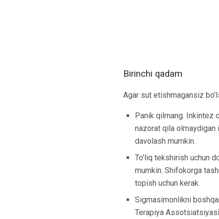
Birinchi qadam
Agar sut etishmagansiz bo'lsa
Panik qilmang. Inkintez o
nazorat qila olmaydigan 
davolash mumkin.
To'liq tekshirish uchun d
mumkin. Shifokorga tashri
topish uchun kerak.
Sigmasimonlikni boshqari
Terapiya Assotsiatsiyasi