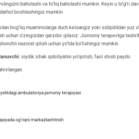
olingizni baholashi va to'liq baholashi mumkin. Keyin u to'g'ri da
 darhol boshlashingiz mumkin.
 bilan bog'liq muammolarga duch kelsangiz yoki sidqidildan yuz o'g
sh uchun o'zingizdan qarzdor qilasiz. Jismoniy terapevtga tashri
ishonchli nazorat qilish uchun yo'lda bo'lishingiz mumkin.
lanuvchi:
siydik ichak qobiliyatini yo'qotish, faol shish paydo
hrirlangan.
yelitdagi ambulatoriya jismoniy terapiyasi
apiyada og'riqni markazlashtirish