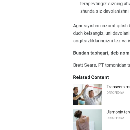
terapevtingiz sizning ahv
shunda siz davolanishni
Agar siyishni nazorat qilish
duch kelsangiz, uni davolani
soqitsizliklaringizni tez va 
Bundan tashqari, deb nom
Brett Sears, PT tomonidan ta
Related Content
Transvers mi
ORTOPEDIYA
Jismoniy ter
ORTOPEDIYA