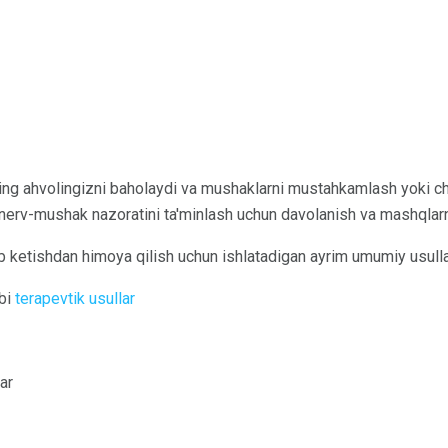
ng ahvolingizni baholaydi va mushaklarni mustahkamlash yoki ch
nerv-mushak nazoratini ta'minlash uchun davolanish va mashqlar
lab ketishdan himoya qilish uchun ishlatadigan ayrim umumiy usulla
bi
terapevtik usullar
ar