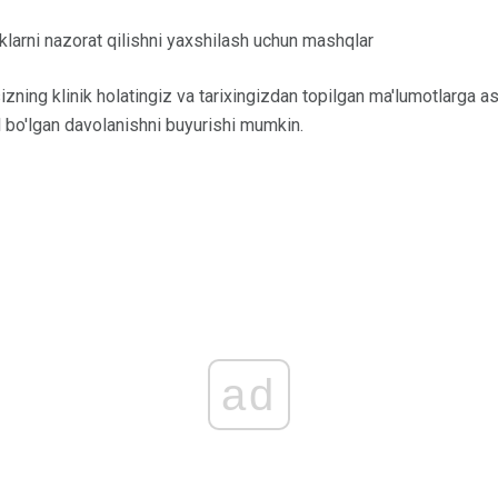
klarni nazorat qilishni yaxshilash uchun mashqlar
sizning klinik holatingiz va tarixingizdan topilgan ma'lumotlarga 
 bo'lgan davolanishni buyurishi mumkin.
ad