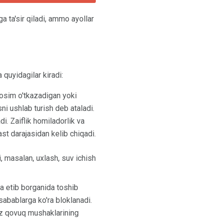
a ta'sir qiladi, ammo ayollar
 quyidagilar kiradi:
 bosim o'tkazadigan yoki
i ushlab turish deb ataladi.
i. Zaiflik homiladorlik va
t darajasidan kelib chiqadi.
, masalan, uxlash, suv ichish
a etib borganida toshib
sabablarga ko'ra bloklanadi.
siz qovuq mushaklarining