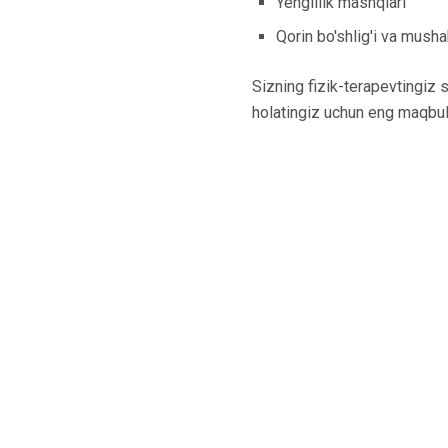
Yengillik mashqlari
Qorin bo'shlig'i va musha
Sizning fizik-terapevtingiz 
holatingiz uchun eng maqbul