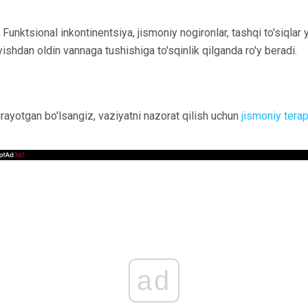
Funktsional inkontinentsiya, jismoniy nogironlar, tashqi to'siqlar
shdan oldin vannaga tushishiga to'sqinlik qilganda ro'y beradi.
rayotgan bo'lsangiz, vaziyatni nazorat qilish uchun
jismoniy tera
ad