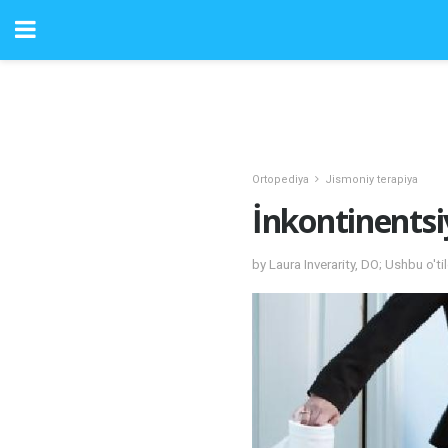
Ortopediya
Jismoniy terapiya
İnkontinentsi
by Laura Inverarity, DO; Ushbu o'