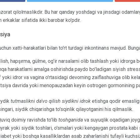
azorat qilolmaslikdir. Bu har qanday yoshdagi va jinsdagi odamlarg
 erkaklar sifatida ikki barobar ko'pdir.
tsiya
uchun xatti-harakatlari bilan to'rt turdagi inkontinans mavjud. Bunga
lish, hapşırma, gülme, og'ir narsalarni olib tashlash yoki idrorga
qa harakatlarni amalga oshirishda paydo bo'ladigan siyish stressn
 yoki idror va vagina o'rtasidagi devorning zaiflashuviga olib kelad
atsiya davrida yoki menopauzadan keyin ostrogen gormonining pas
iydik
tutmaslikni da'vo qilish siydikni idrok
etishga qodir emasligi
singari, siydik chiqarishga to'sqinlik qilayotganini his qilmaslik.
uviq doimiy ravishda to'lib
toshganida
va suyuqlik oqadigan joyg
rak yoki siydik toshlari, o'smalari yoki kengaygan prostata kabi 
diabet yoki boshqa kasalliklardan asab zaharlanishi tufayli kuch