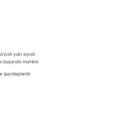
o'zish yoki siyish
ni buyurishi mumkin.
r quyidagilardir: