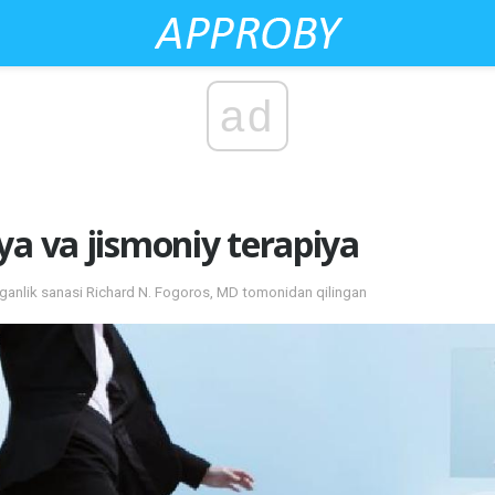
ad
ya va jismoniy terapiya
tilganlik sanasi Richard N. Fogoros, MD tomonidan qilingan