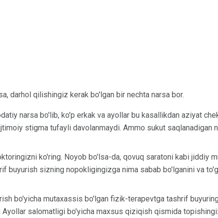
, darhol qilishingiz kerak bo'lgan bir nechta narsa bor.
datiy narsa bo'lib, ko'p erkak va ayollar bu kasallikdan aziyat ch
ijtimoiy stigma tufayli davolanmaydi. Ammo sukut saqlanadigan nar
oktoringizni ko'ring. Noyob bo'lsa-da, qovuq saratoni kabi jiddiy
f buyurish sizning nopokligingizga nima sabab bo'lganini va to'g'
sh bo'yicha mutaxassis bo'lgan fizik-terapevtga tashrif buyurin
 Ayollar salomatligi bo'yicha maxsus qiziqish qismida topishing