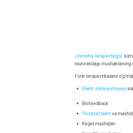
Jismoniy terapevtingiz
sizni
nazoratidagi mushaklarning 
Fizik terapevtikalarni o'g'ir
Elektr stimulyatsiyasi
ka
Biofeedback
Postural talim
va mashql
Kegel mashqlari