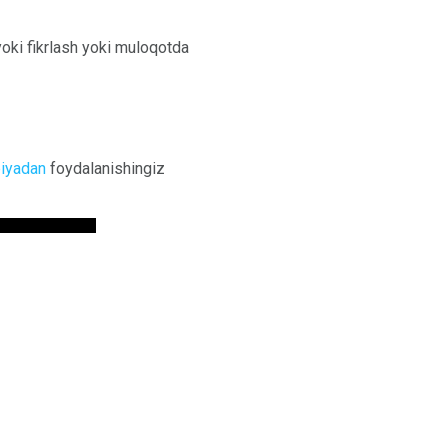
 yoki fikrlash yoki muloqotda
piyadan
foydalanishingiz