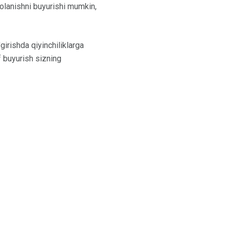
volanishni buyurishi mumkin,
irishda qiyinchiliklarga
f buyurish sizning