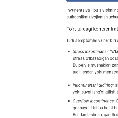
Inytinentsiya - bu siyishni n
sutkashlikni rivojlanish uchun
To'rt turdagi kontsentra
Turli semptomlar va har biri 
Stress Inkontinansi:
Yo'ta
stress o'tkazadigan bosh
Bu pelvis mushaklari zaif
tug'ilishdan yoki menstr
Inkontinansni qidiring:
s
yoki suvni ishg'ol qilish 
Overflow Incontinence:
Q
qolmaydi. Ushbu holat buy
Bundan tashqari, qandli 