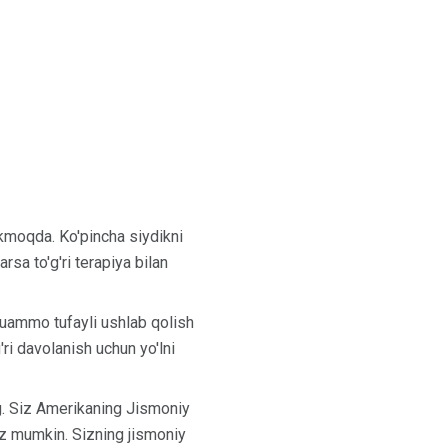
ekmoqda. Ko'pincha siydikni
sa to'g'ri terapiya bilan
 muammo tufayli ushlab qolish
ri davolanish uchun yo'lni
g. Siz Amerikaning Jismoniy
iz mumkin. Sizning jismoniy