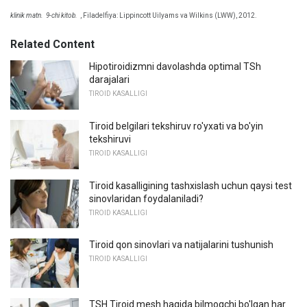
klinik matn.
9-chi kitob.
, Filadelfiya: Lippincott Uilyams va Wilkins (LWW), 2012.
Related Content
Hipotiroidizmni davolashda optimal TSh
darajalari
TIROID KASALLIGI
Tiroid belgilari tekshiruv ro'yxati va bo'yin
tekshiruvi
TIROID KASALLIGI
Tiroid kasalligining tashxislash uchun qaysi test
sinovlaridan foydalaniladi?
TIROID KASALLIGI
Tiroid qon sinovlari va natijalarini tushunish
TIROID KASALLIGI
TSH Tiroid mesh haqida bilmoqchi bo'lgan har