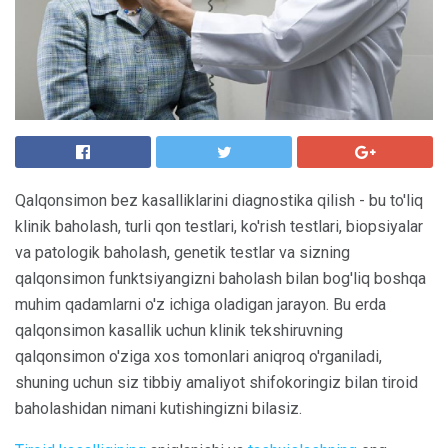
Qalqonsimon bez kasalliklarini diagnostika qilish - bu to'liq
klinik baholash, turli qon testlari, ko'rish testlari, biopsiyalar
va patologik baholash, genetik testlar va sizning
qalqonsimon funktsiyangizni baholash bilan bog'liq boshqa
muhim qadamlarni o'z ichiga oladigan jarayon. Bu erda
qalqonsimon kasallik uchun klinik tekshiruvning
qalqonsimon o'ziga xos tomonlari aniqroq o'rganiladi,
shuning uchun siz tibbiy amaliyot shifokoringiz bilan tiroid
baholashidan nimani kutishingizni bilasiz.