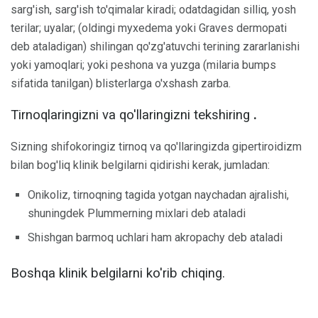
sarg'ish, sarg'ish to'qimalar kiradi; odatdagidan silliq, yosh
terilar; uyalar; (oldingi myxedema yoki Graves dermopati
deb ataladigan) shilingan qo'zg'atuvchi terining zararlanishi
yoki yamoqlari; yoki peshona va yuzga (milaria bumps
sifatida tanilgan) blisterlarga o'xshash zarba.
Tirnoqlaringizni va qo'llaringizni tekshiring
.
Sizning shifokoringiz tirnoq va qo'llaringizda gipertiroidizm
bilan bog'liq klinik belgilarni qidirishi kerak, jumladan:
Onikoliz, tirnoqning tagida yotgan naychadan ajralishi,
shuningdek Plummerning mixlari deb ataladi
Shishgan barmoq uchlari ham akropachy deb ataladi
Boshqa klinik belgilarni ko'rib chiqing.