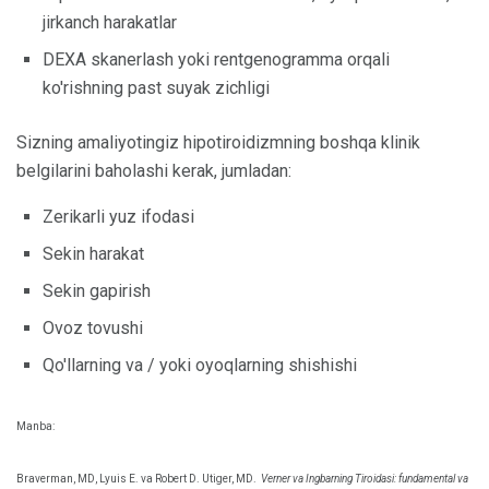
jirkanch harakatlar
DEXA skanerlash yoki rentgenogramma orqali
ko'rishning past suyak zichligi
Sizning amaliyotingiz hipotiroidizmning boshqa klinik
belgilarini baholashi kerak, jumladan:
Zerikarli yuz ifodasi
Sekin harakat
Sekin gapirish
Ovoz tovushi
Qo'llarning va / yoki oyoqlarning shishishi
Manba:
Braverman, MD, Lyuis E. va Robert D. Utiger, MD.
Verner va Ingbarning Tiroidasi: fundamental va