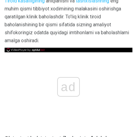
Tiroid kasalligining
aniqlanishi va
tashxislashning
eng
muhim qismi tibbiyot xodimining malakasini oshirishga
qaratilgan klinik baholashdir. To'liq klinik tiroid
baholanishining bir qismi sifatida sizning amaliyot
shifokoringiz odatda quyidagi imtihonlarni va baholashlarni
amalga oshiradi.
ad