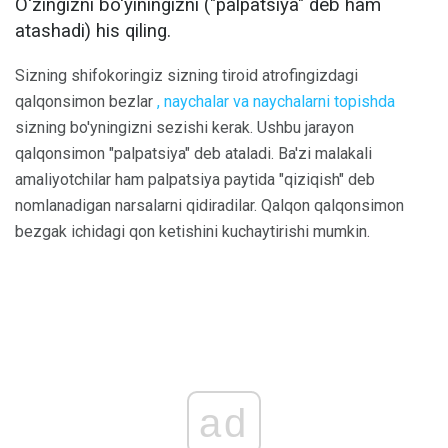
O'zingizni bo'yiningizni ("palpatsiya" deb ham
atashadi) his qiling.
Sizning shifokoringiz sizning tiroid atrofingizdagi
qalqonsimon bezlar
, naychalar va naychalarni topishda
sizning bo'yningizni sezishi kerak. Ushbu jarayon
qalqonsimon "palpatsiya" deb ataladi. Ba'zi malakali
amaliyotchilar ham palpatsiya paytida "qiziqish" deb
nomlanadigan narsalarni qidiradilar. Qalqon qalqonsimon
bezgak ichidagi qon ketishini kuchaytirishi mumkin.
ad