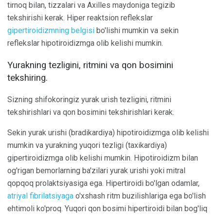
tirnoq bilan, tizzalari va Axilles maydoniga tegizib
tekshirishi kerak. Hiper reaktsion reflekslar
gipertiroidizmning belgisi
bo'lishi mumkin va sekin
reflekslar hipotiroidizmga olib kelishi mumkin.
Yurakning tezligini, ritmini va qon bosimini
tekshiring.
Sizning shifokoringiz yurak urish tezligini, ritmini
tekshirishlari va qon bosimini tekshirishlari kerak.
Sekin yurak urishi (bradikardiya) hipotiroidizmga olib kelishi
mumkin va yurakning yuqori tezligi (taxikardiya)
gipertiroidizmga olib kelishi mumkin. Hipotiroidizm bilan
og'rigan bemorlarning ba'zilari yurak urishi yoki mitral
qopqoq prolaktsiyasiga ega. Hipertiroidi bo'lgan odamlar,
atriyal fibrilatsiyaga
o'xshash ritm buzilishlariga ega bo'lish
ehtimoli ko'proq. Yuqori qon bosimi hipertiroidi bilan bog'liq