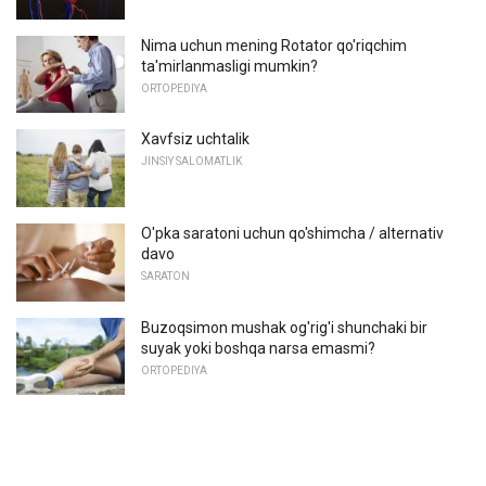
Nima uchun mening Rotator qo'riqchim
ta'mirlanmasligi mumkin?
ORTOPEDIYA
Xavfsiz uchtalik
JINSIY SALOMATLIK
O'pka saratoni uchun qo'shimcha / alternativ
davo
SARATON
Buzoqsimon mushak og'rig'i shunchaki bir
suyak yoki boshqa narsa emasmi?
ORTOPEDIYA