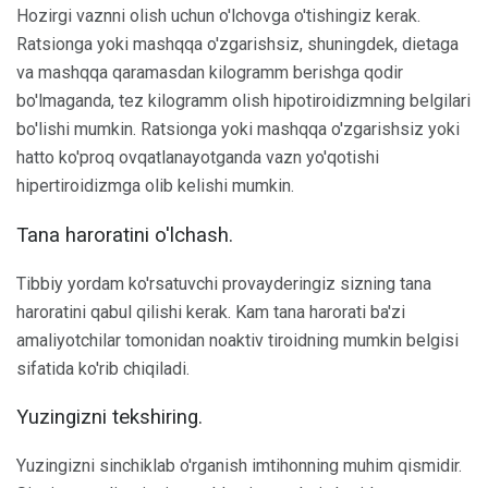
Hozirgi vaznni olish uchun o'lchovga o'tishingiz kerak.
Ratsionga yoki mashqqa o'zgarishsiz, shuningdek, dietaga
va mashqqa qaramasdan kilogramm berishga qodir
bo'lmaganda, tez kilogramm olish hipotiroidizmning belgilari
bo'lishi mumkin. Ratsionga yoki mashqqa o'zgarishsiz yoki
hatto ko'proq ovqatlanayotganda vazn yo'qotishi
hipertiroidizmga olib kelishi mumkin.
Tana haroratini o'lchash.
Tibbiy yordam ko'rsatuvchi provayderingiz sizning tana
haroratini qabul qilishi kerak. Kam tana harorati ba'zi
amaliyotchilar tomonidan noaktiv tiroidning mumkin belgisi
sifatida ko'rib chiqiladi.
Yuzingizni tekshiring.
Yuzingizni sinchiklab o'rganish imtihonning muhim qismidir.