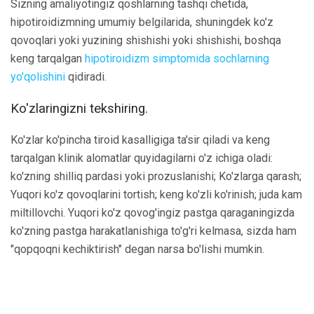
Sizning amaliyotingiz qoshlarning tashqi chetida,
hipotiroidizmning umumiy belgilarida, shuningdek ko'z
qovoqlari yoki yuzining shishishi yoki shishishi, boshqa
keng tarqalgan
hipotiroidizm simptomida
sochlarning
yo'qolishini
qidiradi.
Ko'zlaringizni tekshiring.
Ko'zlar ko'pincha tiroid kasalligiga ta'sir qiladi va keng
tarqalgan klinik alomatlar quyidagilarni o'z ichiga oladi:
ko'zning shilliq pardasi yoki prozuslanishi; Ko'zlarga qarash;
Yuqori ko'z qovoqlarini tortish; keng ko'zli ko'rinish; juda kam
miltillovchi. Yuqori ko'z qovog'ingiz pastga qaraganingizda
ko'zning pastga harakatlanishiga to'g'ri kelmasa, sizda ham
"qopqoqni kechiktirish" degan narsa bo'lishi mumkin.