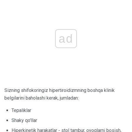
ad
Sizning shifokoringiz hipertiroidizmning boshqa klinik
belgilarini baholashi kerak, jumladan:
Tepaliklar
Shaky qo'llar
Hiperkinetik harakatlar - stol tambur, oyoqlarni bosish,