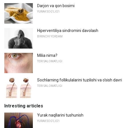
Darjon va qon bosimi
YURAK SOG'LIG'I
Hiperventiliya sindromini davolash
BIRINCHI YORDAM
Milia nima?
TERI SALOMATLIGI
Sochlarning follikulalarini tuzilishi va o'sish davri
TERI SALOMATLIGI
Intresting articles
Yurak naqllarini tushunish
YURAK SOG'LIG'I