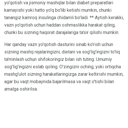
yo'qotish va jismoniy mashqlar bilan diabet preparatlari
kamayishi yoki hatto yo'q bo'lib ketishi mumkin, chunki
tanangiz kamroq insulinga chidamli bo'ladi. ** Aytish kerakki,
vazn yo'qotish uchun haddan oshmaslikka harakat qiling,
chunki bu sizning haqorat darajalariga ta'sir qilishi mumkin.
Har qanday vazn yo'qotish dasturini sinab ko'rish uchun
sizning mashq rejalaringizni, dietani va sog'lig'ingizni to'liq
ta'minlash uchun shifokoringiz bilan ish tuting. Umumiy
sog'lig'ingizni eslab qoling. O'zingizni oching, yoki ortiqcha
mashg'ulot sizning harakatlaringizga zarar keltirishi mumkin,
agar bu vaqt mobaynida bajarilmasa va vaqt o'tishi bilan
amalga oshirilsa.