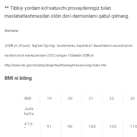
** Tibbiy yordam ko'rsatuvchi provayderingiz bilan
maslahatlashmasdan oldin dori-darmonlarni qabul qilmang.
Manbalar
(2008 yil, 20 iyun).
Sog'lom Og'irligi - bu diet emas, hayot tarzi!
Kasalliklarni nazorat qilish
va oldini olish markazlaridan (CDC) olingan 10 dekabr 2008 yil:
http://www.cdc.gov/nccdphp/dnpa/healthyweight/assessing/index.htm
BMI ni biling
BMI
19
20
21
22
23
Juda
katta
4'10
91
96
100
105
11
"