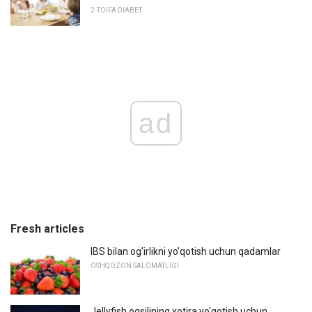
2-TOIFA DIABET
ad
Fresh articles
IBS bilan og'irlikni yo'qotish uchun qadamlar
OSHQOZON SALOMATLIGI
Jellyfish oqsilining xotira yo'qotish uchun