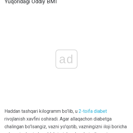
Yuqoridagi Oddiy BMI
ad
Haddan tashqari kilogramm bo'lib, u
2-toifa diabet
rivojlanish xavfini oshiradi. Agar allaqachon diabetga
chalingan bo'lsangiz, vazni yo'qotib, vazningizni iloji boricha