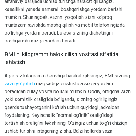
an'anaviy darajada ushlab turishga harakat qilsangiz,
kasallikni yanada samarali boshqarishga yordam berishi
mumkin. Shuningdek, vaznni yo'qotish sizni ko'proq
muntazam ravishda mashq qilish va mobil telefoningizda
bo'lishga yordam beradi, bu esa sizning diabetingni
boshqarishingizga yordam beradi.
BMI ni kilogramm halok qilish vositasi sifatida
ishlatish
Agar siz kilogramm berishga harakat qilsangiz, BMI sizning
vazn yo'qotish
maqsadiga erishishda sizga yordam
beradigan qulay vosita bo'lishi mumkin. Oddiy, ortiqcha vazn
yoki semizlik oralig'ida bo'lganda, sizning og'irligingiz
qaerda tushayotganini ko'rish uchun quyidagi jadvaldan
foydalaning. Keyinchalik "normal og'irlik" oralig'idagi
tortishish oralig'ini tekshiring. O'zingiz uchun to'g'ri chiziqni
ushlab turishni istaganingiz shu. Ba'zi hollarda vazn