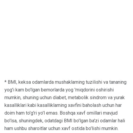
* BMI, keksa odamlarda mushaklarning tuzilishi va tananing
yog'i kam bo'lgan bemorlarda yog 'miqdorini oshirishi
mumkin, shuning uchun diabet, metabolik sindrom va yurak
kasalliklari kabi kasalliklarning xavfini baholash uchun har
doim ham to'g'ri yo'l emas. Boshqa xavf omillari mavjud
bo'lsa, shuningdek, odatdagi BMI bo'lgan ba'zi odamlar hali
ham ushbu sharoitlar uchun xavf ostida bo'lishi mumkin.