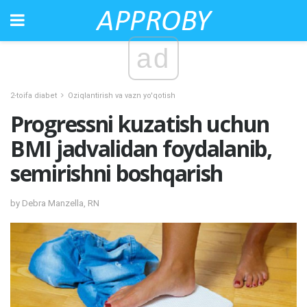
ad
2-toifa diabet
Oziqlantirish va vazn yo'qotish
Progressni kuzatish uchun
BMI jadvalidan foydalanib,
semirishni boshqarish
by Debra Manzella, RN