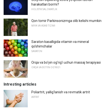
harakatlari bormi?
HOLISTIK SALOMATLIK
Qon tomir Parkinsonizmga olib kelishi mumkin
MIYA VA ASAB TIZIMI
Saraton kasalligida vitamin va mineral
qo'shimchalar
SARATON
Orqa va bo'yin og'rig'i uchun massaj terapiyasi
ORQA VA BO'YIN OG'RIG'I
Intresting articles
Poliartrit, yallig'lanish va revmatik artrit
ARTRIT