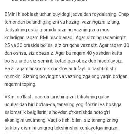
BMIni hisoblash uchun quyidagi jadvaldan foydalaning. Chap
tomondan balandligingizni va hozirgi vazningizni izlang.
Jadvalning ustki qismida sizning vazningizga mos
keladigan raqam BMI hisoblanadi. Agar sizning raqamingiz
25 va 30 orasida bo'lsa, siz ortiqcha vaznsiz. Agar raqam 30
dan oshsa, siz obezsiz. Agar bu raqam 40 yoshdan katta
bo'lsa, unda siz semirib ketadigan obez deb hisoblaysiz.
Ba'zi raqamlar kosmik cheklovlar tufayli birlashtirilishi
mumkin. Sizning bo'yingiz va vazningizga eng yaqin bo'lgan
raqamni toping.
VKIni qo'llash, qaerda turishingizni bilishning qulay
usullaridan biri bo'lsa-da, tananing yog 'foizini va boshqa
salomatlik belgilarini sinovdan o'tkazishda noto'g'ri
ekanligini unutmang. Vaqt o'tishi bilan, siz tanangizning
tarkibiy qismini aniqroq tekshirishni xohlayotganingizni