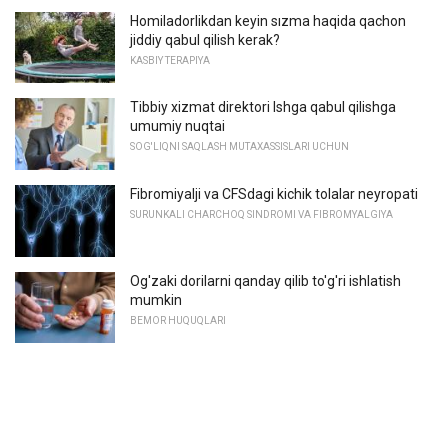
Homiladorlikdan keyin sızma haqida qachon
jiddiy qabul qilish kerak?
KASBIY TERAPIYA
Tibbiy xizmat direktori Ishga qabul qilishga
umumiy nuqtai
SOG'LIQNI SAQLASH MUTAXASSISLARI UCHUN
Fibromiyalji va CFSdagi kichik tolalar neyropati
SURUNKALI CHARCHOQ SINDROMI VA FIBROMYALGIYA
Og'zaki dorilarni qanday qilib to'g'ri ishlatish
mumkin
BEMOR HUQUQLARI