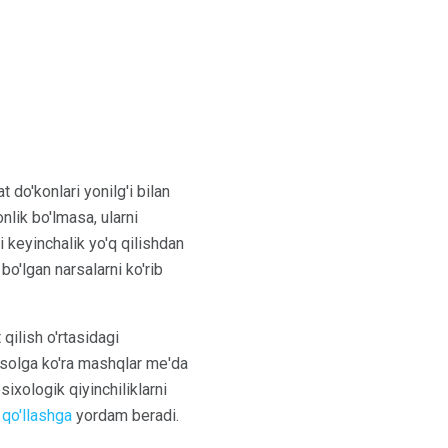
do'konlari yonilg'i bilan
nlik bo'lmasa, ularni
i keyinchalik yo'q qilishdan
o'lgan narsalarni ko'rib
 qilish o'rtasidagi
isolga ko'ra mashqlar me'da
ixologik qiyinchiliklarni
i qo'llashga
yordam beradi.