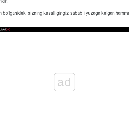
mkin.
n bo'lganidek, sizning kasalligingiz sababli yuzaga kelgan hamma
.
ad