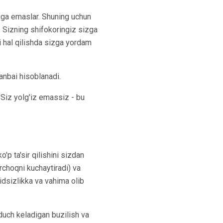
 ega emaslar. Shuning uchun
 Sizning shifokoringiz sizga
i hal qilishda sizga yordam
anbai hisoblanadi.
 Siz yolg'iz emassiz - bu
o'p ta'sir qilishini sizdan
choqni kuchaytiradi) va
idsizlikka va vahima olib
duch keladigan buzilish va