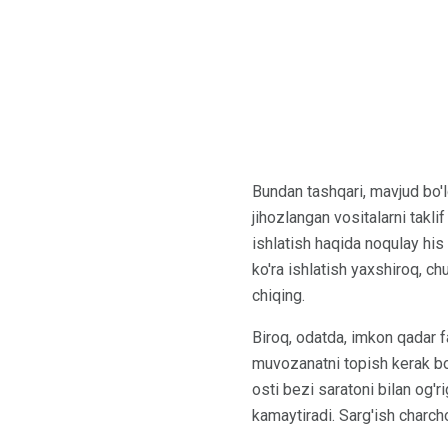
Bundan tashqari, mavjud bo'
jihozlangan vositalarni takli
ishlatish haqida noqulay his 
ko'ra ishlatish yaxshiroq, c
chiqing.
Biroq, odatda, imkon qadar fa
muvozanatni topish kerak bo'
osti bezi saratoni bilan og'
kamaytiradi. Sarg'ish charc