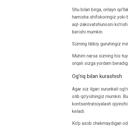
Shu bilan birga, onlayn qo'l
hamisha shifokoringiz yoki 
aql-zakovatshunosni ko'rishi
berishi mumkin.
Sizning tibbiy guruhingiz mi
Muhim narsa sizning his-tuy
orqali sizga yordam beradig
Og'riq bilan kurashish
Agar siz ilgari surunkali og'
olib qo'yishingiz mumkin. B
kontsentratsiyalash qiyinchi
keladi.
Ko'p azob chekmaydigan odam