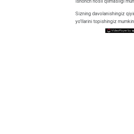
ishonch hosil qilmasligi mu
Sizning davolanishingiz qiyi
yo'llarini topishingiz mumkin