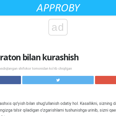
ad
raton bilan kurashish
sdiqlangan shifokor tomonidan ko'rib chiqilgan
shxis qo'yish bilan shug'ullanish odatiy hol. Kasallikni, sizning d
tingizga ta'sir qiladigan o'zgarishlarni tushunishga urinib, sizni 