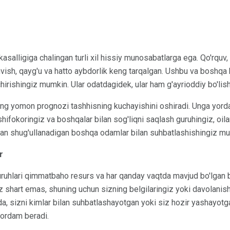
salligiga chalingan turli xil hissiy munosabatlarga ega. Qo'rquv, g
shvish, qayg'u va hatto aybdorlik keng tarqalgan. Ushbu va boshqa 
irishingiz mumkin. Ular odatdagidek, ular ham g'ayrioddiy bo'lis
ning yomon prognozi tashhisning kuchayishini oshiradi. Unga yor
hifokoringiz va boshqalar bilan sog'liqni saqlash guruhingiz, oila
bilan shug'ullanadigan boshqa odamlar bilan suhbatlashishingiz m
r
uruhlari qimmatbaho resurs va har qanday vaqtda mavjud bo'lgan b
z shart emas, shuning uchun sizning belgilaringiz yoki davolanish
da, sizni kimlar bilan suhbatlashayotgan yoki siz hozir yashayotg
yordam beradi.