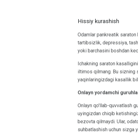
Hissiy kurashish
Odamlar pankreatik saraton ka
tartibsizlik, depressiya, ta
yoki barchasini boshdan kech
Ichakning saraton kasalligi
iltimos qilmang. Bu sizning s
yaqinlaringizdagi kasallik 
Onlayn yordamchi guruhla
Onlayn qo'llab-quvvatlash g
uyingizdan chiqib ketishingi
bezovta qilmaydi. Ular, odat
suhbatlashish uchun sizga 