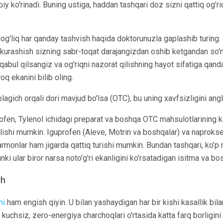
lbiy ko'rinadi. Buning ustiga, haddan tashqari doz sizni qattiq og'r
bog'liq har qanday tashvish haqida doktorunuzla gaplashib turing.
n kurashish sizning sabr-toqat darajangizdan oshib ketgandan so'
abul qilsangiz va og'riqni nazorat qilishning hayot sifatiga qanday
oq ekanini bilib oling.
agich orqali dori mavjud bo'lsa (OTC), bu uning xavfsizligini ang
ofen, Tylenol ichidagi preparat va boshqa OTC mahsulotlarining k
 kelishi mumkin. Iguprofen (Aleve, Motrin va boshqalar) va naproks
armonlar ham jigarda qattiq turishi mumkin. Bundan tashqari, ko'p 
nki ular biror narsa noto'g'ri ekanligini ko'rsatadigan isitma va bo
sh
ni
ham engish qiyin. U bilan yashaydigan har bir kishi kasallik bil
kuchsiz, zero-energiya charchoqlari o'rtasida katta farq borligini 