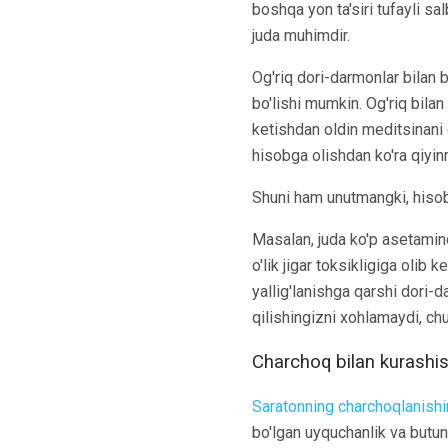
boshqa yon ta'siri tufayli sa
juda muhimdir.
Og'riq dori-darmonlar bilan 
bo'lishi mumkin. Og'riq bila
ketishdan oldin meditsinani q
hisobga olishdan ko'ra qiyinr
Shuni ham unutmangki, hisobl
Masalan, juda ko'p asetamin
o'lik jigar toksikligiga olib
yallig'lanishga qarshi dori-d
qilishingizni xohlamaydi, chu
Charchoq bilan kurashi
Saratonning charchoqlanishi
bo'lgan uyquchanlik va butun 