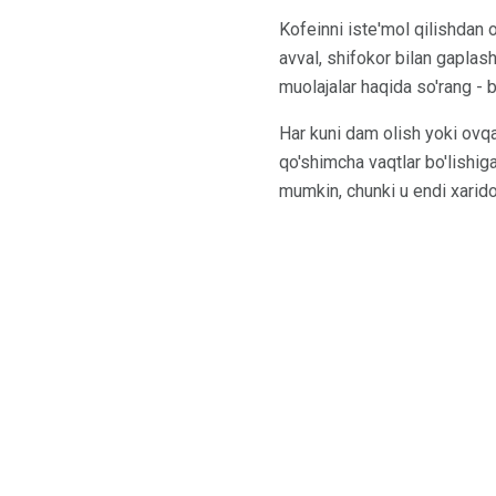
Kofeinni iste'mol qilishdan 
avval, shifokor bilan gaplas
muolajalar haqida so'rang - 
Har kuni dam olish yoki ovqa
qo'shimcha vaqtlar bo'lishiga
mumkin, chunki u endi xarido