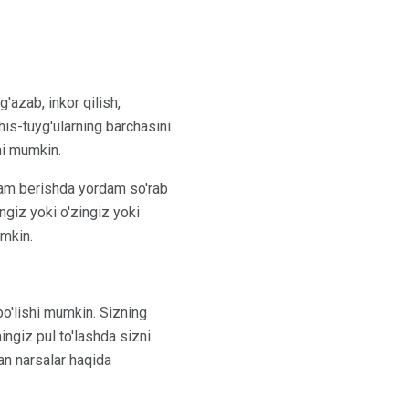
'azab, inkor qilish,
his-tuyg'ularning barchasini
hi mumkin.
dam berishda yordam so'rab
ngiz yoki o'zingiz yoki
umkin.
o'lishi mumkin. Sizning
ingiz pul to'lashda sizni
an narsalar haqida