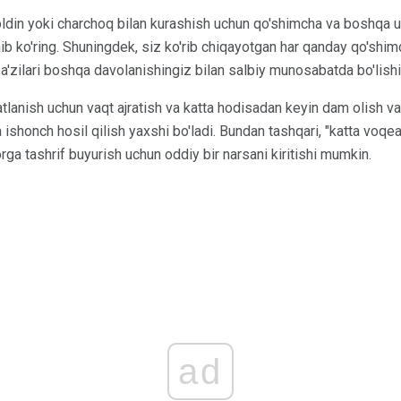
oldin yoki charchoq bilan kurashish uchun qo'shimcha va boshqa u
hib ko'ring. Shuningdek, siz ko'rib chiqayotgan har qanday qo'shi
ba'zilari boshqa davolanishingiz bilan salbiy munosabatda bo'lish
tlanish uchun vaqt ajratish va katta hodisadan keyin dam olish v
 ishonch hosil qilish yaxshi bo'ladi. Bundan tashqari, "katta voqea
rga tashrif buyurish uchun oddiy bir narsani kiritishi mumkin.
ad