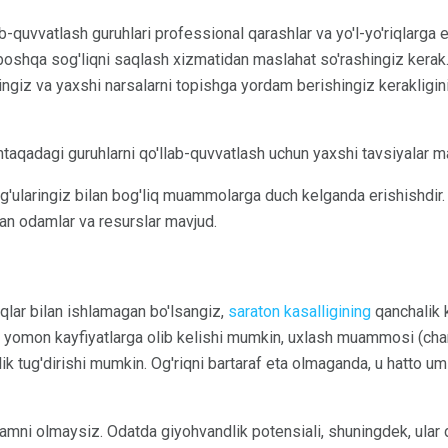
lab-quvvatlash guruhlari professional qarashlar va yo'l-yo'riqlarga
boshqa sog'liqni saqlash xizmatidan maslahat so'rashingiz kerak.
ngiz va yaxshi narsalarni topishga yordam berishingiz kerakligin
ntaqadagi guruhlarni qo'llab-quvvatlash uchun yaxshi tavsiyalar m
g'ularingiz bilan bog'liq muammolarga duch kelganda erishishdir.
an odamlar va resurslar mavjud.
riqlar bilan ishlamagan bo'lsangiz,
saraton kasalligining
qanchalik k
u yomon kayfiyatlarga olib kelishi mumkin, uxlash muammosi (char
lik tug'dirishi mumkin. Og'riqni bartaraf eta olmaganda, u hatto um
ni olmaysiz. Odatda giyohvandlik potensiali, shuningdek, ular 