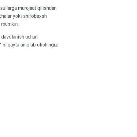
sullarga murojaat qilishdan
mchalar yoki shifobaxsh
i mumkin.
a davolanish uchun
" ni qayta aniqlab olishingiz