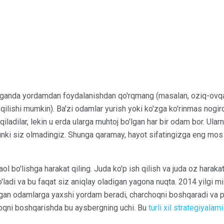
lganda yordamdan foydalanishdan qo'rqmang (masalan, oziq-ovqat 
f qilishi mumkin). Ba'zi odamlar yurish yoki ko'zga ko'rinmas nogiro
qiladilar, lekin u erda ularga muhtoj bo'lgan har bir odam bor. Ularn
hunki siz olmadingiz. Shunga qaramay, hayot sifatingizga eng mos b
ol bo'lishga harakat qiling. Juda ko'p ish qilish va juda oz harakat
ladi va bu faqat siz aniqlay oladigan yagona nuqta. 2014 yilgi m
rigan odamlarga yaxshi yordam beradi, charchoqni boshqaradi va ps
hoqni boshqarishda bu aysbergning uchi. Bu
turli xil strategiyalarn