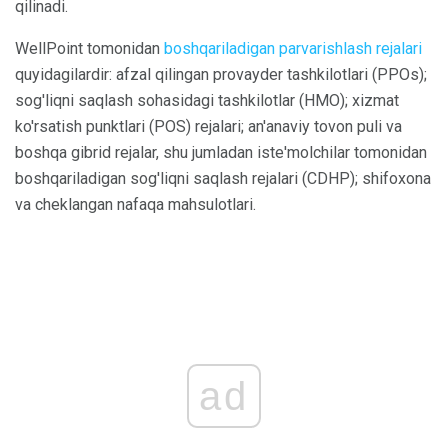
qilinadi.
WellPoint tomonidan
boshqariladigan parvarishlash rejalari
quyidagilardir: afzal qilingan provayder tashkilotlari (PPOs);
sog'liqni saqlash sohasidagi tashkilotlar (HMO); xizmat
ko'rsatish punktlari (POS) rejalari; an'anaviy tovon puli va
boshqa gibrid rejalar, shu jumladan iste'molchilar tomonidan
boshqariladigan sog'liqni saqlash rejalari (CDHP); shifoxona
va cheklangan nafaqa mahsulotlari.
ad