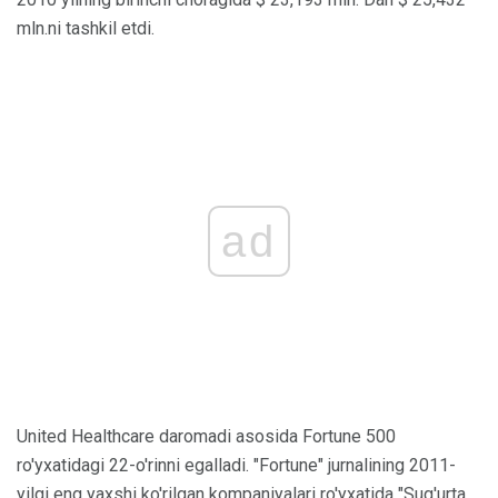
mln.ni tashkil etdi.
ad
United Healthcare daromadi asosida Fortune 500
ro'yxatidagi 22-o'rinni egalladi. "Fortune" jurnalining 2011-
yilgi eng yaxshi ko'rilgan kompaniyalari ro'yxatida "Sug'urta