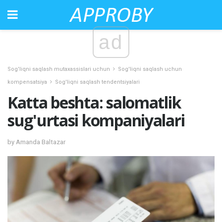
ad
Sog'liqni saqlash mutaxassislari uchun
Sog'liqni saqlash uchun
kompensatsiya
Sog'liqni saqlash tendentsiyalari
Katta beshta: salomatlik
sug'urtasi kompaniyalari
by Amanda Baltazar