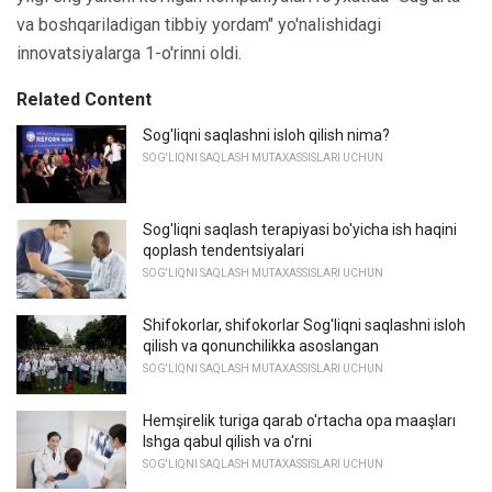
va boshqariladigan tibbiy yordam" yo'nalishidagi
innovatsiyalarga 1-o'rinni oldi.
Related Content
Sog'liqni saqlashni isloh qilish nima?
SOG'LIQNI SAQLASH MUTAXASSISLARI UCHUN
Sog'liqni saqlash terapiyasi bo'yicha ish haqini
qoplash tendentsiyalari
SOG'LIQNI SAQLASH MUTAXASSISLARI UCHUN
Shifokorlar, shifokorlar Sog'liqni saqlashni isloh
qilish va qonunchilikka asoslangan
SOG'LIQNI SAQLASH MUTAXASSISLARI UCHUN
Hemşirelik turiga qarab o'rtacha opa maaşları
Ishga qabul qilish va o'rni
SOG'LIQNI SAQLASH MUTAXASSISLARI UCHUN