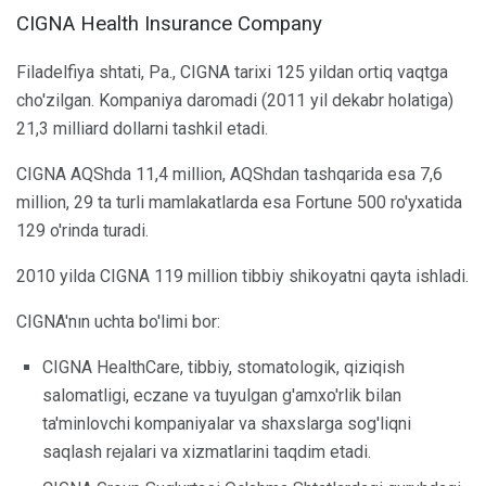
CIGNA Health Insurance Company
Filadelfiya shtati, Pa., CIGNA tarixi 125 yildan ortiq vaqtga
cho'zilgan. Kompaniya daromadi (2011 yil dekabr holatiga)
21,3 milliard dollarni tashkil etadi.
CIGNA AQShda 11,4 million, AQShdan tashqarida esa 7,6
million, 29 ta turli mamlakatlarda esa Fortune 500 ro'yxatida
129 o'rinda turadi.
2010 yilda CIGNA 119 million tibbiy shikoyatni qayta ishladi.
CIGNA'nın uchta bo'limi bor:
CIGNA HealthCare, tibbiy, stomatologik, qiziqish
salomatligi, eczane va tuyulgan g'amxo'rlik bilan
ta'minlovchi kompaniyalar va shaxslarga sog'liqni
saqlash rejalari va xizmatlarini taqdim etadi.