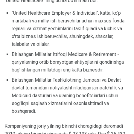
"United Healthcare" ning uchta bo'linmasi bor:
"United Healthcare Employer & Individual", katta, ko'p
martabali va milliy ish beruvchilar uchun maxsus foyda
rejalari va xizmat yechimlarini taklif qiladi va kichik va
o'rta biznes ish beruvchilar, shuningdek, shaxslar,
talabalar va oilalar.
Birlashgan Millatlar Ittifoqi Medicare & Retirement -
qariyalarning ortib borayotgan ehtiyojlarini qondirishga
bag'ishlangan millatdagi eng katta biznesdir.
Birlashgan Millatlar Tashkilotining Jamoasi va Davlat
davlat tomonidan moliyalashtiriladigan jamoatchilik va
Medicaid dasturlari va ularning benefitsiarlari uchun
sog'liqni saqlash xizmatlarini osonlashtiradi va
boshqaradi.
Kompaniyaning joriy yilning birinchi choragidagi daromadi
2010 yilning birinchi choragida $ 23,193 mln. Dan $ 25,432