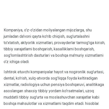
Kompaniya, o'z-o'zidan moliyalangan mijozlarga, shu
jumladan da'voni qayta ko'rib chiqish, sug'urtalashni
to'xtatish, aktyorlik xizmatlari, provayderlar tarmog'iga kirish,
tibbiy xarajatlarni boshqarish, kasalliklarni boshqarish,
sog'lomlashtirish dasturlari va boshqa ma'muriy xizmatlarni
o'z ichiga oladi.
Ishtirok etuvchi kompaniyalar hayot va nogironlik sug'urtasi,
dental, ko'rish, xulq-atvorda sog'liqqa foyda keltiradigan
xizmatlar, radiologiya uchun pensiya boshqaruvi, analitikaga
asoslangan shaxsiy tibbiy yordam ko'rsatmalari, uzoq
muddatli tibbiy sug'urta va moslashuvchan xarajatlar kabi
boshqa mahsulotlar va xizmatlarni taqdim etadi. hisoblar.