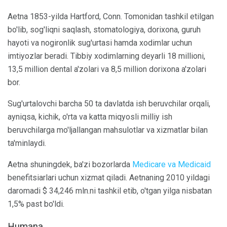
Aetna 1853-yilda Hartford, Conn. Tomonidan tashkil etilgan
bo'lib, sog'liqni saqlash, stomatologiya, dorixona, guruh
hayoti va nogironlik sug'urtasi hamda xodimlar uchun
imtiyozlar beradi. Tibbiy xodimlarning deyarli 18 millioni,
13,5 million dental a'zolari va 8,5 million dorixona a'zolari
bor.
Sug'urtalovchi barcha 50 ta davlatda ish beruvchilar orqali,
ayniqsa, kichik, o'rta va katta miqyosli milliy ish
beruvchilarga mo'ljallangan mahsulotlar va xizmatlar bilan
ta'minlaydi.
Aetna shuningdek, ba'zi bozorlarda
Medicare va Medicaid
benefitsiarlari uchun xizmat qiladi. Aetnaning 2010 yildagi
daromadi $ 34,246 mln.ni tashkil etib, o'tgan yilga nisbatan
1,5% past bo'ldi.
Humana