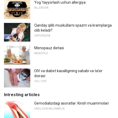
Yog 'tayyorlash uchun allergiya
ALLERGIYA
Qanday qilib muskullarni spazm va kramplarga
olib keladi?
ORTOPEDIYA
Menopauz dietasi
MENOPOZ
OIV va diabet kasalligining sababi va ta'sir
doirasi
OIV / OITS
Intresting articles
Gemodializdagi asoratlar: Kirish muammolari
UROLOGIK SALOMATLIK