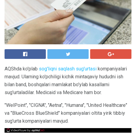
AQShda ko'plab
sog'liqni saqlash sug'urtasi
kompaniyalari
mavjud. Ularning ko'pchiligi kichik mintaqaviy hududni ish
bilan band, boshqalari mamlakat bo'ylab kasallarni
sug'urtaladilar. Medicaid va Medicare ham bor.
"WelPoint", "CIGNA", "Aetna", "Humana", "United Healthcare"
va "BlueCross BlueShield" kompaniyalari oltita yirik tibbiy
sug'urta kompaniyalari mavjud.