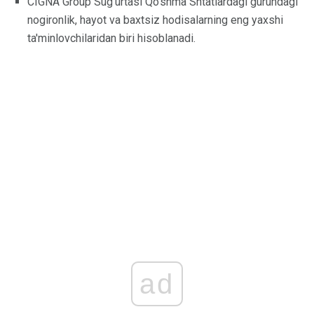
CIGNA Group Sug'urtasi Qo'shma Shtatlardagi guruhdagi
nogironlik, hayot va baxtsiz hodisalarning eng yaxshi
ta'minlovchilaridan biri hisoblanadi.
ad