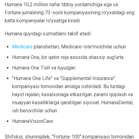
Humana 10,2 million nafar tibbiy yordamchiga ega va
Fortune jurnalining 73-sonli kompaniyasining ro'yxatdagi eng
katta kompaniyalar ro'yxatiga kiradi.
Humana quyidagi xizmatlarni taklif etadi:
Medicare
planshetlari, Medicare-iste'molchilar uchun
Humana One, bir qator reja asosida shaxsiy sug'urta
Humana One Tish va tuyulgan
"Humana One Life" va "Supplemental Insurance"
kompaniyasi tomonidan amalga oshiriladi. Bu turdagi
hayot rejalari, kasalxonaga etkazilgan zararni qoplash va
muayyan kasalliklarga qaratilgan siyosat. HumanaDental,
ish beruvchilar uchun
HumanaVisionCare
Shifokor, shuningdek, "Fortuna-100" kompaniyasi tomonidan