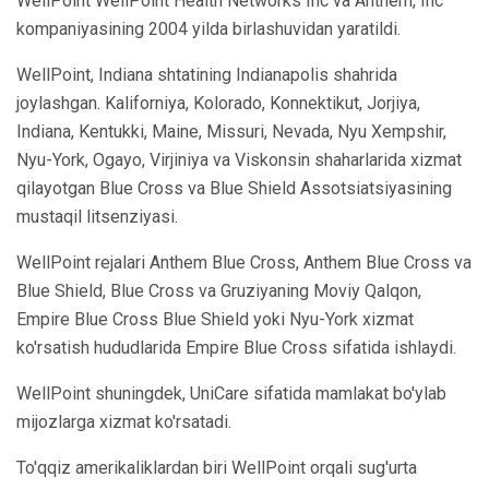
WellPoint WellPoint Health Networks Inc va Anthem, Inc
kompaniyasining 2004 yilda birlashuvidan yaratildi.
WellPoint, Indiana shtatining Indianapolis shahrida
joylashgan. Kaliforniya, Kolorado, Konnektikut, Jorjiya,
Indiana, Kentukki, Maine, Missuri, Nevada, Nyu Xempshir,
Nyu-York, Ogayo, Virjiniya va Viskonsin shaharlarida xizmat
qilayotgan Blue Cross va Blue Shield Assotsiatsiyasining
mustaqil litsenziyasi.
WellPoint rejalari Anthem Blue Cross, Anthem Blue Cross va
Blue Shield, Blue Cross va Gruziyaning Moviy Qalqon,
Empire Blue Cross Blue Shield yoki Nyu-York xizmat
ko'rsatish hududlarida Empire Blue Cross sifatida ishlaydi.
WellPoint shuningdek, UniCare sifatida mamlakat bo'ylab
mijozlarga xizmat ko'rsatadi.
To'qqiz amerikaliklardan biri WellPoint orqali sug'urta