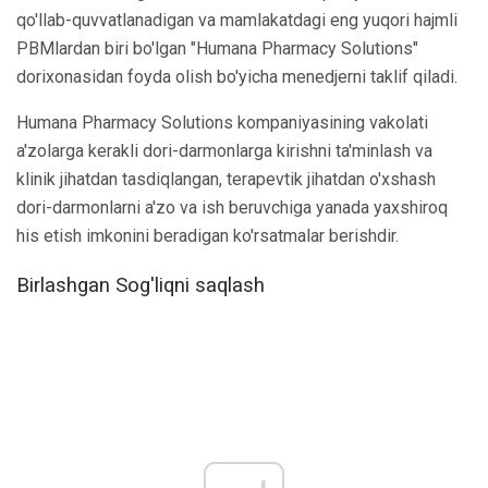
qo'llab-quvvatlanadigan va mamlakatdagi eng yuqori hajmli
PBMlardan biri bo'lgan "Humana Pharmacy Solutions"
dorixonasidan foyda olish bo'yicha menedjerni taklif qiladi.
Humana Pharmacy Solutions kompaniyasining vakolati
a'zolarga kerakli dori-darmonlarga kirishni ta'minlash va
klinik jihatdan tasdiqlangan, terapevtik jihatdan o'xshash
dori-darmonlarni a'zo va ish beruvchiga yanada yaxshiroq
his etish imkonini beradigan ko'rsatmalar berishdir.
Birlashgan Sog'liqni saqlash