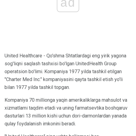
ad
United Healthcare - Qo'shma Shtatlardagi eng yirik yagona
sog'liqni saqlash tashxisi bo'lgan UnitedHealth Group
operatsion bo'limi. Kompaniya 1977 yilda tashkil etilgan
"Charter Med Inc." kompaniyasini qayta tashkil etish yo'li
bilan 1977 yilda tashkil topgan.
Kompaniya 70 millionga yaqin amerikaliklarga mahsulot va
xizmatlarni taqdim etadi va uning farmatsevtika boshqaruv
dasturlari 13 million kishi uchun dori-darmonlardan yanada
qulay foydalanish imkonini beradi.