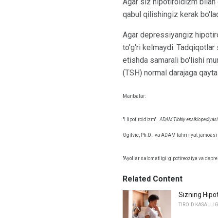
Agar siz hipotiroidizm bilan 
qabul qilishingiz kerak bo'la
Agar depressiyangiz hipotir
to'g'ri kelmaydi. Tadqiqotla
etishda samarali bo'lishi mum
(TSH) normal darajaga qayta
Manbalar:
"Hipotiroidizm".
ADAM Tibbiy ensiklopediyasi
Ogilvie, Ph.D.
va ADAM tahririyat jamoasi 
"Ayollar salomatligi: gipotireoziya va depre
Related Content
Sizning Hipo
TIROID KASALLIG