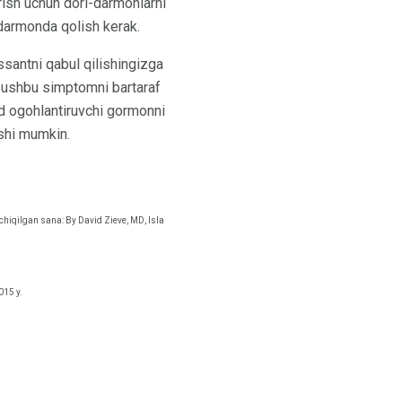
irish uchun dori-darmonlarni
i-darmonda qolish kerak.
santni qabul qilishingizga
sh ushbu simptomni bartaraf
oid ogohlantiruvchi gormonni
ishi mumkin.
 chiqilgan sana: By David Zieve, MD, Isla
015 y.