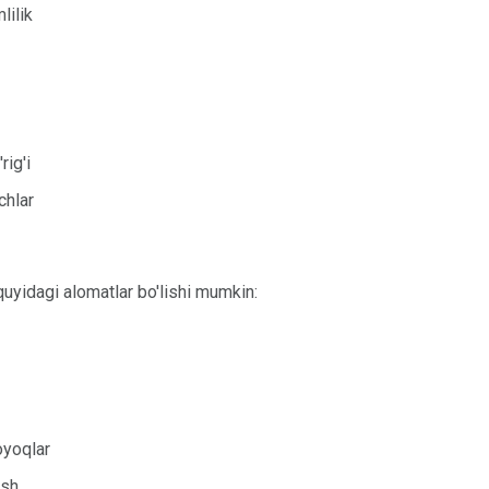
lilik
rig'i
chlar
quyidagi alomatlar bo'lishi mumkin:
oyoqlar
ish