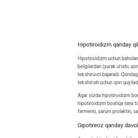
Hipotiroidizm qanday qil
Hipotiroidizm uchun baholanad
belgilardan (yurak urishi, qo
tekshiruvni bajaradi. Qondagi
tekshirish uchun qon quyilad
Agar sizda hipotiroidizm bor
hipotiroidizm boshqa tana tiz
fermenti, sarum prolaktin, sar
Gipotireoz qanday davol