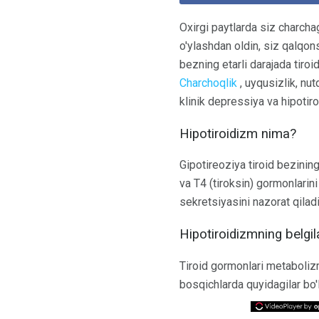
Oxirgi paytlarda siz charch
o'ylashdan oldin, siz qalqon
bezning etarli darajada tiro
Charchoqlik
, uyqusizlik, nu
klinik depressiya va hipotir
Hipotiroidizm nima?
Gipotireoziya tiroid bezining
va T4 (tiroksin) gormonlari
sekretsiyasini nazorat qilad
Hipotiroidizmning belgil
Tiroid gormonlari metabolizm
bosqichlarda quyidagilar bo'