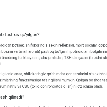
ib tashxis qo'yilgan?
igan bo'lsak, shifokoringiz sekin reflekslar, mo'rt sochlar, qo'po
n bosimi va tana harorati) pastroq bo'lgan hipotiroidizm belgilarini
 tiroidning funktsiyasini, shu jumladan, TSH darajasini (tiroidni s
i.
ligi aniqlansa, shifokoringiz qo'shimcha qon testlarini o'tkazishn
imlarining funktsiyasiga ta'sir qilishi mumkin. Qolgan boshqa test
um natriy va CBC (to'liq qon ro'yxatga olish) ni o'z ichiga oladi.
ash qilinadi?