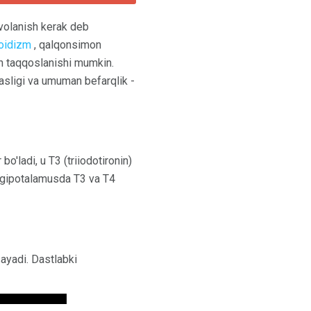
avolanish kerak deb
roidizm
, qalqonsimon
lan taqqoslanishi mumkin.
asligi va umuman befarqlik -
o'ladi, u T3 (triiodotironin)
a gipotalamusda T3 va T4
sayadi. Dastlabki