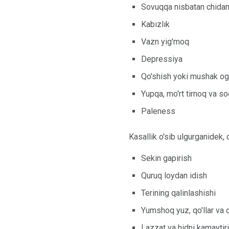
Sovuqqa nisbatan chidam
Kabızlık
Vazn yig'moq
Depressiya
Qo'shish yoki mushak og'
Yupqa, mo'rt tirnoq va so
Paleness
Kasallik o'sib ulgurganidek, 
Sekin gapirish
Quruq loydan idish
Terining qalinlashishi
Yumshoq yuz, qo'llar va 
Lazzat va hidni kamaytir