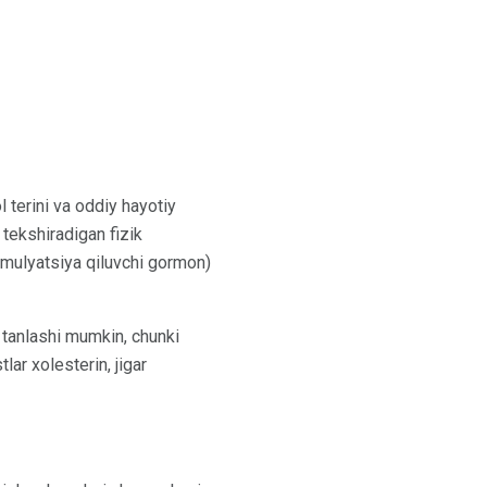
l terini va oddiy hayotiy
 tekshiradigan fizik
timulyatsiya qiluvchi gormon)
i tanlashi mumkin, chunki
lar xolesterin, jigar