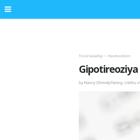
Tiroid kasalligi
Hipotiroidizm
Gipotireoziya
by Nancy Shimelpfening; Ushbu o'