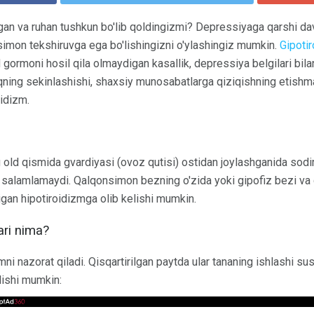
agan va ruhan tushkun bo'lib qoldingizmi? Depressiyaga qarshi d
simon tekshiruvga ega bo'lishingizni o'ylashingiz mumkin.
Gipoti
id gormoni hosil qila olmaydigan kasallik, depressiya belgilari bi
tqning sekinlashishi, shaxsiy munosabatlarga qiziqishning etishm
oidizm.
 old qismida gvardiyasi (ovoz qutisi) ostidan joylashganida sodir b
ni salamlamaydi. Qalqonsimon bezning o'zida yoki gipofiz bezi v
igan hipotiroidizmga olib kelishi mumkin.
ari nima?
ni nazorat qiladi. Qisqartirilgan paytda ular tananing ishlashi su
lishi mumkin: