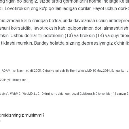
og'rigan bo'lsangiz, sizda tiroid gormonlarini normal holatga kelt
di. Levotiroksin eng ko'p qo'llaniladigan dorilar. Hayot uchun dor
oidizmdan kelib chiqqan bo'lsa, unda davolanish uchun antidepres
r shuni ko'rsatdiki, levotiroksin kabi qalqonsimon dori almashtiri
kin. Ushbu dorilar triiodotironin (T3) va tiroksin (T4) va quyi tir
 tiklashi mumkin. Bunday holatda sizning depressiyangiz o'chiril
.
ADAM, Inc. Nashr etildi: 2005. Oxirgi yangilash: By Brent Wisse, MD 10 May, 2014. So'nggi ko'rib
2014 yil 10 may kuni.
ssiya".
WebMD.
WebMD, LLC.
Oxirgi ko'rib chiqilgan: Jozef Goldberg, MD tomonidan 14 yanvar 2
tiroidizmingiz muhimmi?
I