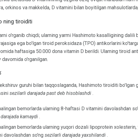
ikra, orkinos va makkelda, D vitamini bilan boyitilgan mahsulotlarda
ning tiroiditi
arni o'rganib chiqdi; ularning yarmi Hashimoto kasalligining dalil
jasiga ega bo'lgan tiroid peroksidaza (TPO) antikorlarini ko'targ
omida haftasiga 50.000 dona vitamin D berildi. Ularning tiroid anti
 davomida o'rganilgan.
:
ekshiruv guruhi bilan taqqoslaganda, Hashimoto tiroiditi bo'lgan g
asini
sezilarli darajada past deb hisoblashdi
.
alingan bemorlarda ularning 8-haftasi D vitamini davolashdan so
i darajada kamaydi
.
lingan bemorlarda ularning yuqori dozali lipoprotein xolesterin, y
ni davolashdan so'ng
sezilarli darajada yaxshilandi
.