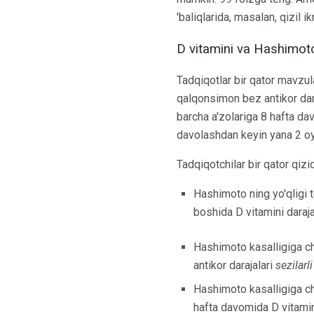
'baliqlarida, masalan, qizil 
D vitamini va Hashimoto 
Tadqiqotlar bir qator mavzul
qalqonsimon bez antikor dara
barcha a'zolariga 8 hafta dav
davolashdan keyin yana 2 oy
Tadqiqotchilar bir qator qiziq
Hashimoto ning yo'qligi t
boshida D vitamini daraj
Hashimoto kasalligiga ch
antikor darajalari
sezilarl
Hashimoto kasalligiga cha
hafta davomida D vitami