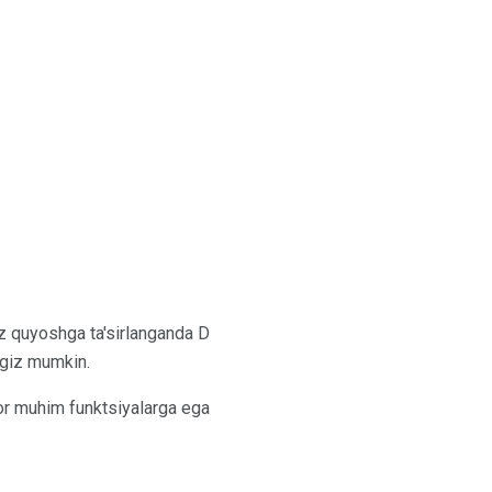
iz quyoshga ta'sirlanganda D
ngiz mumkin.
tor muhim funktsiyalarga ega