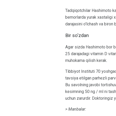
Tadqiqotchilar Hashimoto kasa
bemorlarda yurak xastaligi x
darajasini o'lchash va biron 
Bir so'zdan
Agar sizda Hashimoto bor bo'
25 darajadagi vitamin D vita
muhokama qilish kerak.
Tibbiyot Instituti 70 yoshga
tavsiya etilgan parhezli parv
Bu savolning javobi tortishuv
kesimning 50 ng / ml ni tash
uchun zarurdir. Doktoringiz 
> Manbalar: