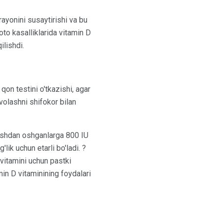
rayonini susaytirishi va bu
to kasalliklarida vitamin D
ilishdi.
on testini o'tkazishi, agar
volashni shifokor bilan
yoshdan oshganlarga 800 IU
lik uchun etarli bo'ladi. ?
 vitamini uchun pastki
min D vitaminining foydalari
.