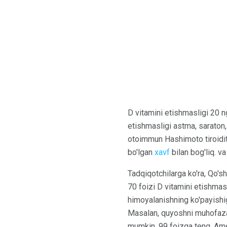
D vitamini etishmasligi 20 n
etishmasligi astma, saraton,
otoimmun Hashimoto tiroiditi
bo'lgan
xavf
bilan bog'liq. va
Tadqiqotchilarga ko'ra, Qo's
70 foizi D vitamini etishmas
himoyalanishning ko'payishiga
Masalan, quyoshni muhofaza 
mumkin. 99 foizga teng. Ame