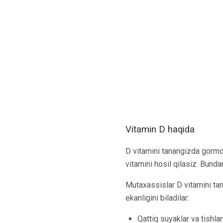
Vitamin D haqida
D vitamini tanangizda gormo
vitamini hosil qilasiz. Bund
Mutaxassislar D vitamini tan
ekanligini biladilar:
Qattiq suyaklar va tishla