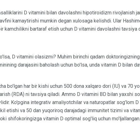
lliklarini D vitamini bilan davolashni hipotiroidizm rivojlanish ja
avfini kamaytirishi mumkin degan xulosaga kelishdi. Ular Hashimo
bir kamchilikni bartaraf etish uchun D vitamini davolashni tavsiya q
lsa, D vitamini olasizmi? Muhim birinchi qadam doktoringizning q
minining darajasini baholash uchun bo'lsa, unda vitamin D bilan da
cha bo'lgan har bir kishi uchun 500 dona xalqaro dori (IU) va 70 
arish (RDA) ni tavsiya qiladi. Ammo D vitamini BD bilan yaxshi sog'
lidir. Ko'pgina integrativ amaliyotchilar va naturopatlar sog'lom D
kil etishi va 50 dan yuqoriroq darajadagi immunitet tizimi va vita
yoki shifokoringizga vitamin D optimal sog'liq uchun mo'ljallangan