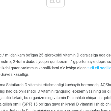
g / ml dan kam bo'lgan 25-gidroksidi vitamin D darajasiga ega deb 
 astma, 2-toifa diabet, yuqori qon bosimi / gipertenziya, depress
 kabi qator otoimmun kasalliklarni o'z ichiga olgan
turli xil sog'li
 Graves kasalligi.
hma Shtatlarda D vitamini etishmasligi kuchayib bormoqda, AQShda
ligi haqida o'ylashadi. D vitamini tanqisligi epidemiyasining bir
 olib keladi, bu organizmning vitamin D ni ishlab chiqarish qobili
qilish omili (SPF) 15 bo'lgan quyosh kremi D vitamini ishlab chi
rika dietasida D vitaminining ozgina oziq-ovqat manbalari ham 