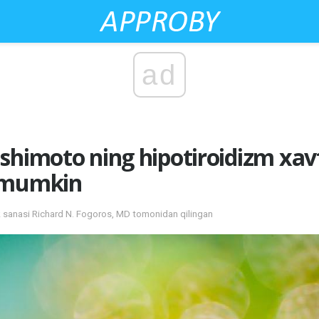
ad
shimoto ning hipotiroidizm xavf
i mumkin
k sanasi Richard N. Fogoros, MD tomonidan qilingan