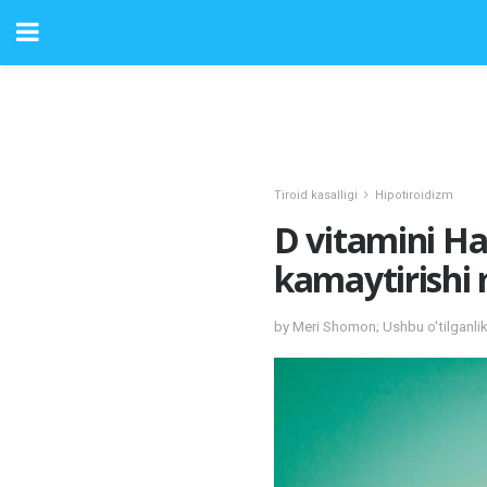
Tiroid kasalligi
Hipotiroidizm
D vitamini Ha
kamaytirish
by Meri Shomon; Ushbu o'tilganli