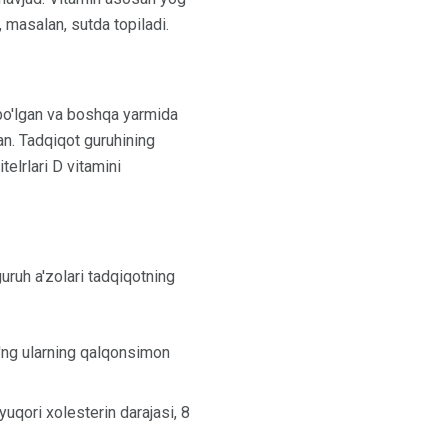
, masalan, sutda topiladi.
i bo'lgan va boshqa yarmida
an. Tadqiqot guruhining
telrlari D vitamini
uruh a'zolari tadqiqotning
'ng ularning qalqonsimon
uqori xolesterin darajasi, 8