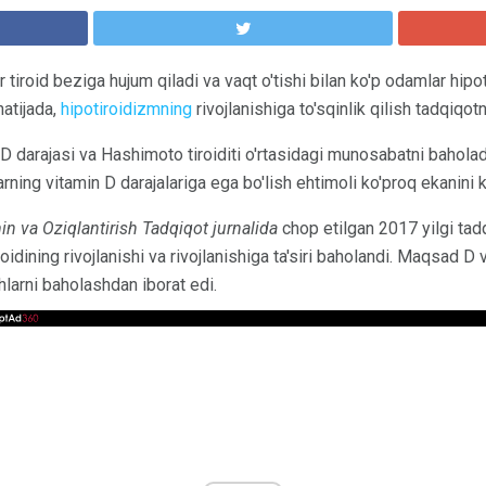
r tiroid beziga hujum qiladi va vaqt o'tishi bilan ko'p odamlar hip
natijada,
hipotiroidizmning
rivojlanishiga to'sqinlik qilish tadqiqotn
n D darajasi va Hashimoto tiroiditi o'rtasidagi munosabatni bahol
arning vitamin D darajalariga ega bo'lish ehtimoli ko'proq ekanini k
in va Oziqlantirish Tadqiqot jurnalida
chop etilgan 2017 yilgi tad
oidining rivojlanishi va rivojlanishiga ta'siri baholandi. Maqsad D
hlarni baholashdan iborat edi.