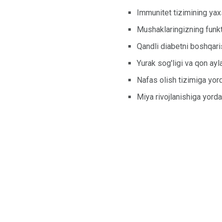
Immunitet tizimining ya
Mushaklaringizning funk
Qandli diabetni boshqari
Yurak sog'ligi va qon ay
Nafas olish tizimiga yo
Miya rivojlanishiga yord