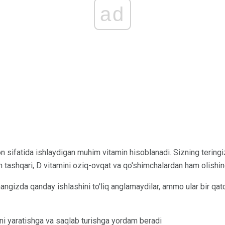
ad
n sifatida ishlaydigan muhim vitamin hisoblanadi. Sizning tering
an tashqari, D vitamini oziq-ovqat va qo'shimchalardan ham olishi
angizda qanday ishlashini to'liq anglamaydilar, ammo ular bir qa
rni yaratishga va saqlab turishga yordam beradi