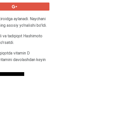
otiroidga aylanadi. Naychani
ing asosiy yo'nalishi bo'ldi.
adi va tadqiqot Hashimoto
o'rsatdi.
qiqotda vitamin D
 vitamini davolashdan keyin