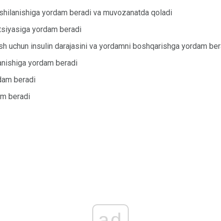
xshilanishiga yordam beradi va muvozanatda qoladi
tsiyasiga yordam beradi
sh uchun insulin darajasini va yordamni boshqarishga yordam ber
lanishiga yordam beradi
rdam beradi
am beradi
ad