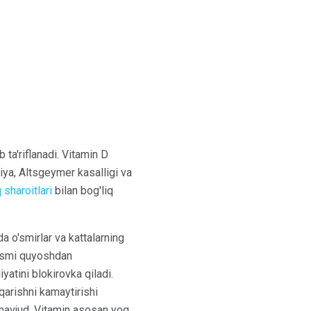
ta'riflanadi. Vitamin D
iya, Altsgeymer kasalligi va
q sharoitlari
bilan bog'liq
 o'smirlar va kattalarning
 qismi quyoshdan
yatini blokirovka qiladi.
qarishni kamaytirishi
mavjud. Vitamin asosan yog