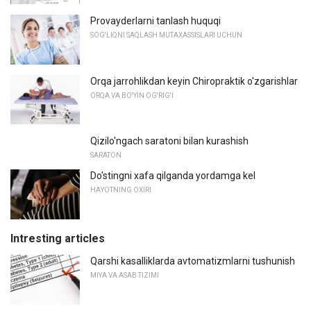
Provayderlarni tanlash huquqi
SOG'LIQNI SAQLASH MUTAXASSISLARI UCHUN
Orqa jarrohlikdan keyin Chiropraktik o'zgarishlar
ORQA VA BO'YIN OG'RIG'I
Qizilo'ngach saratoni bilan kurashish
SARATON
Do'stingni xafa qilganda yordamga kel
HAYOTNING OXIRI
Intresting articles
Qarshi kasalliklarda avtomatizmlarni tushunish
MIYA VA ASAB TIZIMI