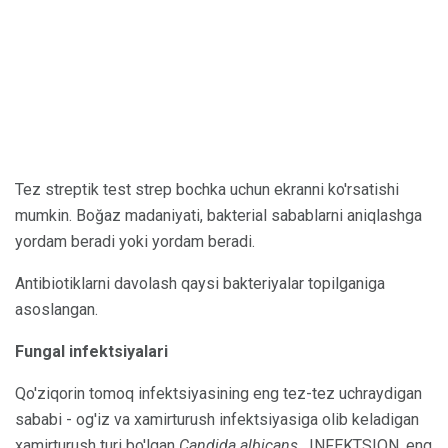
Tez streptik test strep bochka uchun ekranni ko'rsatishi
mumkin. Boğaz madaniyati, bakterial sabablarni aniqlashga
yordam beradi yoki yordam beradi.
Antibiotiklarni davolash qaysi bakteriyalar topilganiga
asoslangan.
Fungal infektsiyalari
Qo'ziqorin tomoq infektsiyasining eng tez-tez uchraydigan
sababi - og'iz va xamirturush infektsiyasiga olib keladigan
xamirturush turi bo'lgan
Candida albicans
. INFEKTSION, eng