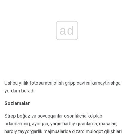
ad
Ushbu yillik fotosuratni olish gripp xavfini kamaytirishga
yordam beradi.
Sozlamalar
Strep boğaz va sovuqqanlar osonlikcha ko'plab
odamlarning, ayniqsa, yaqin harbiy qismlarda, masalan,
harbiy tayyorgarlik majmualarida o'zaro muloqot qilishlari