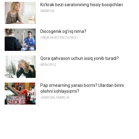
Ko'krak bezi saratonining hissiy bosqichlari
SARATON
Discogenik og'riq nima?
ORQA VA BO'YIN OG'RIG'I
Qora qahvaxon uchun issiq yonib turadi?
MENOPOZ
Pap smearning yarasi bormi? Ulardan birini
olishni xohlaysizmi?
JINSIY SALOMATLIK