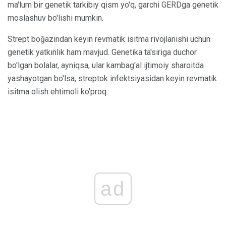
ma'lum bir genetik tarkibiy qism yo'q, garchi GERDga genetik
moslashuv bo'lishi mumkin.
Strept boğazından keyin revmatik isitma rivojlanishi uchun
genetik yatkınlık ham mavjud. Genetika ta'siriga duchor
bo'lgan bolalar, ayniqsa, ular kambag'al ijtimoiy sharoitda
yashayotgan bo'lsa, streptok infektsiyasidan keyin revmatik
isitma olish ehtimoli ko'proq.
ad