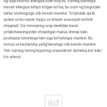
og'izga kiruvchi allergiya bilan bog'liq. Sizning burningiz
mevali allergiya tufayli to'lgan bo'lsa, bu sizni og'zingizdan
nafas olishingizga olib kelishi mumkin. To'qimalar qurib
qoladi va bu nopok tuyg'u va tirnash xususiyati keltirib
chiqaradi. Siz tomoqning orqa tarafidan burun
yo'lakchalaringizdan chiqadigan mukus drenaji kabi
postnazal tomirlarga ham ega bo'lishingiz mumkin. Bu
tomoq va bezlarning yallig'lanishiga olib kelishi mumkin.
Yoki sizning tomog'ingizning orqasida bir dumaloq bor kabi
his qilasiz.
ad