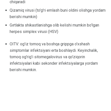
chiqaradi
Qizamiq virusi (to'g'ri emlash buni oldini olishga yordam
berishi mumkin)
Gırtlakta shikastlanishga olib kelishi mumkin bo'lgan
herpes simplex virusi (HSV)
OITV: og'iz tomoq va boshqa grippga o'xshash
simptomlar infektsiyani erta boshlaydi. Keyinchalik,
tomoq og'rig'i sitomegalovirus va qo'ziqorin
infektsiyalari kabi sekonder infektsiyalarga yordam
berishi mumkin.