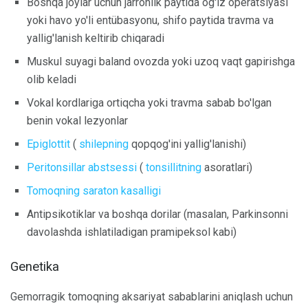
Boshqa joylar uchun jarrohlik paytida og'iz operatsiyasi
yoki havo yo'li entübasyonu, shifo paytida travma va
yallig'lanish keltirib chiqaradi
Muskul suyagi baland ovozda yoki uzoq vaqt gapirishga
olib keladi
Vokal kordlariga ortiqcha yoki travma sabab bo'lgan
benin vokal lezyonlar
Epiglottit
(
shilepning
qopqog'ini yallig'lanishi)
Peritonsillar abstsessi
(
tonsillitning
asoratlari)
Tomoqning saraton kasalligi
Antipsikotiklar va boshqa dorilar (masalan, Parkinsonni
davolashda ishlatiladigan pramipeksol kabi)
Genetika
Gemorragik tomoqning aksariyat sabablarini aniqlash uchun