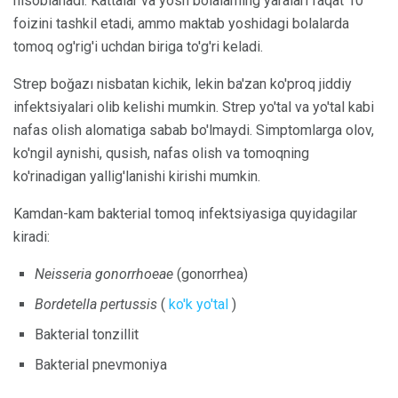
hisoblanadi. Kattalar va yosh bolalarning yaralari faqat 10
foizini tashkil etadi, ammo maktab yoshidagi bolalarda
tomoq og'rig'i uchdan biriga to'g'ri keladi.
Strep boğazı nisbatan kichik, lekin ba'zan ko'proq jiddiy
infektsiyalari olib kelishi mumkin. Strep yo'tal va yo'tal kabi
nafas olish alomatiga sabab bo'lmaydi. Simptomlarga olov,
ko'ngil aynishi, qusish, nafas olish va tomoqning
ko'rinadigan yallig'lanishi kirishi mumkin.
Kamdan-kam bakterial tomoq infektsiyasiga quyidagilar
kiradi:
Neisseria gonorrhoeae
(gonorrhea)
Bordetella pertussis
(
ko'k yo'tal
)
Bakterial tonzillit
Bakterial pnevmoniya