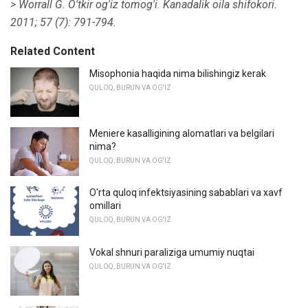
> Worrall G. O'tkir og'iz tomog'i.
Kanadalik oila shifokori.
2011; 57 (7): 791-794.
Related Content
Misophonia haqida nima bilishingiz kerak
QULOQ, BURUN VA OG'IZ
Meniere kasalligining alomatlari va belgilari
nima?
QULOQ, BURUN VA OG'IZ
O'rta quloq infektsiyasining sabablari va xavf
omillari
QULOQ, BURUN VA OG'IZ
Vokal shnuri paraliziga umumiy nuqtai
QULOQ, BURUN VA OG'IZ