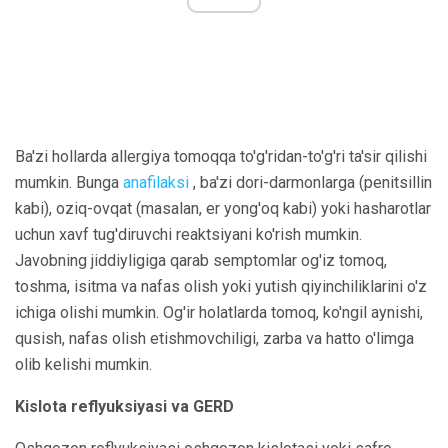
Ba'zi hollarda allergiya tomoqqa to'g'ridan-to'g'ri ta'sir qilishi
mumkin. Bunga
anafilaksi
, ba'zi dori-darmonlarga (penitsillin
kabi), oziq-ovqat (masalan, er yong'oq kabi) yoki hasharotlar
uchun xavf tug'diruvchi reaktsiyani ko'rish mumkin.
Javobning jiddiyligiga qarab semptomlar og'iz tomoq,
toshma, isitma va nafas olish yoki yutish qiyinchiliklarini o'z
ichiga olishi mumkin. Og'ir holatlarda tomoq, ko'ngil aynishi,
qusish, nafas olish etishmovchiligi, zarba va hatto o'limga
olib kelishi mumkin.
Kislota reflyuksiyasi va GERD