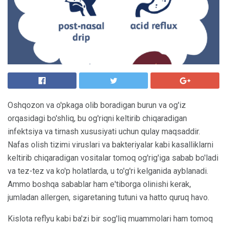
Oshqozon va o'pkaga olib boradigan burun va og'iz
orqasidagi bo'shliq, bu og'riqni keltirib chiqaradigan
infektsiya va tirnash xususiyati uchun qulay maqsaddir.
Nafas olish tizimi viruslari va bakteriyalar kabi kasalliklarni
keltirib chiqaradigan vositalar tomoq og'rig'iga sabab bo'ladi
va tez-tez va ko'p holatlarda, u to'g'ri kelganida ayblanadi.
Ammo boshqa sabablar ham e'tiborga olinishi kerak,
jumladan allergen, sigaretaning tutuni va hatto quruq havo.
Kislota reflyu kabi ba'zi bir sog'liq muammolari ham tomoq