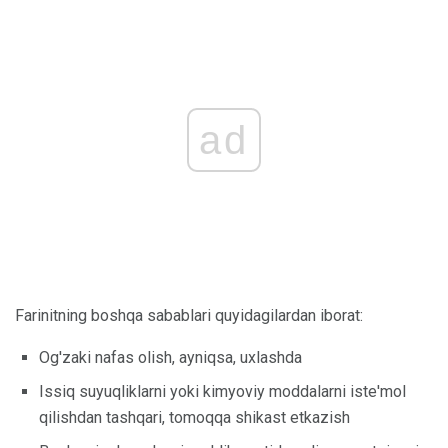
ad
Farinitning boshqa sabablari quyidagilardan iborat:
Og'zaki nafas olish, ayniqsa, uxlashda
Issiq suyuqliklarni yoki kimyoviy moddalarni iste'mol
qilishdan tashqari, tomoqqa shikast etkazish