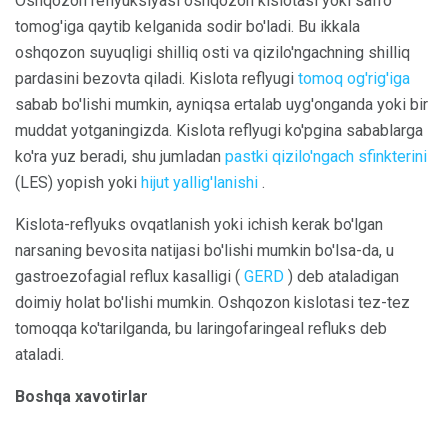
Oshqozon reflyuksiyasi oshqozon kislotasi yoki safro
tomog'iga qaytib kelganida sodir bo'ladi. Bu ikkala
oshqozon suyuqligi shilliq osti va qizilo'ngachning shilliq
pardasini bezovta qiladi. Kislota reflyugi
tomoq og'rig'iga
sabab bo'lishi mumkin, ayniqsa ertalab uyg'onganda yoki bir
muddat yotganingizda. Kislota reflyugi ko'pgina sabablarga
ko'ra yuz beradi, shu jumladan
pastki qizilo'ngach sfinkterini
(LES) yopish yoki
hijut yallig'lanishi
.
Kislota-reflyuks ovqatlanish yoki ichish kerak bo'lgan
narsaning bevosita natijasi bo'lishi mumkin bo'lsa-da, u
gastroezofagial reflux kasalligi (
GERD
) deb ataladigan
doimiy holat bo'lishi mumkin. Oshqozon kislotasi tez-tez
tomoqqa ko'tarilganda, bu laringofaringeal refluks deb
ataladi.
Boshqa xavotirlar