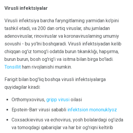
Virusli infektsiyalar
Virusli infektsiya barcha faryngitlarning yarmidan ko'pini
tashkil etadi, va 200 dan ortiq viruslar, shu jumladan
adenoviruslar, rinoviruslar va koronaviruslarning umumiy
sovushi - bu yo'lni boshqaradi. Virusli infektsiyadan kelib
chiqqan og'iz tomog'i odatda burun tıkanıklığı, hapşırma,
burun burun, bosh og'rig'i va isitma bilan birga bo'ladi.
Tonsillit
ham rivojlanishi mumkin.
Farigit bilan bog'liq boshqa virusli infektsiyalarga
quyidagilar kiradi:
Orthomyxovirus,
gripp virusi
oilasi
Epstein-Barr virusi sababli
infektsion mononuklyoz
Coxsackievirus va echovirus, yosh bolalardagi og'izda
va tomoqdagi qabariqlar va har bir og'riqni keltirib