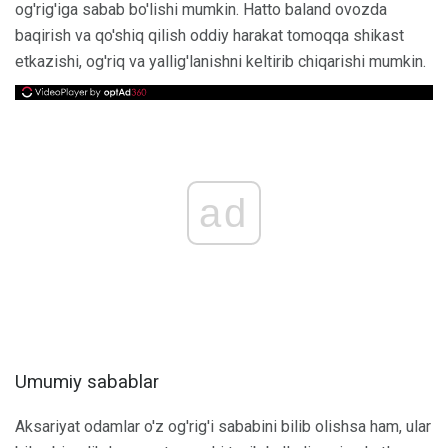
og'rig'iga sabab bo'lishi mumkin. Hatto baland ovozda
baqirish va qo'shiq qilish oddiy harakat tomoqqa shikast
etkazishi, og'riq va yallig'lanishni keltirib chiqarishi mumkin.
ad
Umumiy sabablar
Aksariyat odamlar o'z og'rig'i sababini bilib olishsa ham, ular