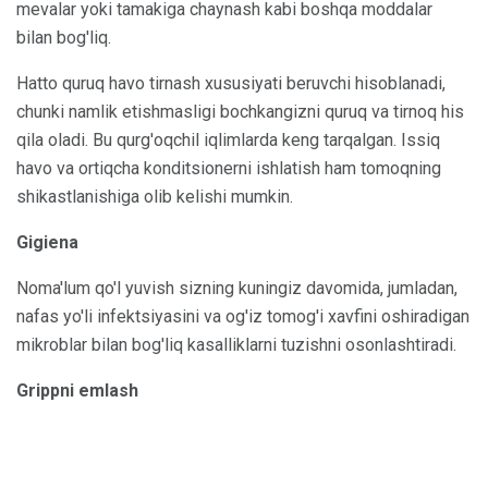
mevalar yoki tamakiga chaynash kabi boshqa moddalar
bilan bog'liq.
Hatto quruq havo tirnash xususiyati beruvchi hisoblanadi,
chunki namlik etishmasligi bochkangizni quruq va tirnoq his
qila oladi. Bu qurg'oqchil iqlimlarda keng tarqalgan. Issiq
havo va ortiqcha konditsionerni ishlatish ham tomoqning
shikastlanishiga olib kelishi mumkin.
Gigiena
Noma'lum qo'l yuvish sizning kuningiz davomida, jumladan,
nafas yo'li infektsiyasini va og'iz tomog'i xavfini oshiradigan
mikroblar bilan bog'liq kasalliklarni tuzishni osonlashtiradi.
Grippni emlash