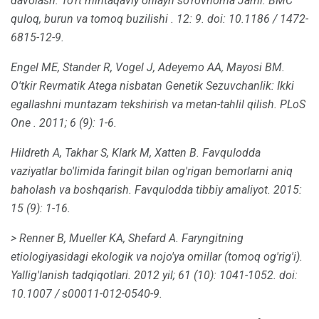
davolash: To'rt mintaqaviy onlayn so'rovnoma Jami.
BMC
quloq, burun va tomoq buzilishi
.
12: 9.
doi: 10.1186 / 1472-
6815-12-9.
Engel ME, Stander R, Vogel J, Adeyemo AA, Mayosi BM.
O'tkir Revmatik Atega nisbatan Genetik Sezuvchanlik: Ikki
egallashni muntazam tekshirish va metan-tahlil qilish.
PLoS
One
.
2011;
6 (9): 1-6.
Hildreth A, Takhar S, Klark M, Xatten B. Favqulodda
vaziyatlar bo'limida faringit bilan og'rigan bemorlarni aniq
baholash va boshqarish.
Favqulodda tibbiy amaliyot.
2015:
15 (9): 1-16.
> Renner B, Mueller KA, Shefard A. Faryngitning
etiologiyasidagi ekologik va nojo'ya omillar (tomoq og'rig'i).
Yallig'lanish tadqiqotlari.
2012 yil; 61 (10): 1041-1052.
doi:
10.1007 / s00011-012-0540-9.