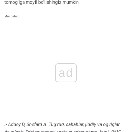
tomog'iga moyil bo'lishingiz mumkin.
Manbalar:
ad
> Addey D, Shefard A. Tug'ruq, sabablar, jiddiy va og'riqlar