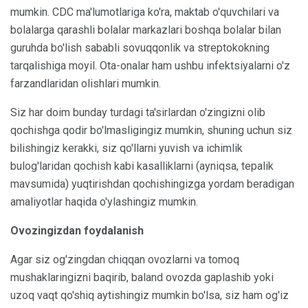
mumkin. CDC ma'lumotlariga ko'ra, maktab o'quvchilari va
bolalarga qarashli bolalar markazlari boshqa bolalar bilan
guruhda bo'lish sababli sovuqqonlik va streptokokning
tarqalishiga moyil. Ota-onalar ham ushbu infektsiyalarni o'z
farzandlaridan olishlari mumkin.
Siz har doim bunday turdagi ta'sirlardan o'zingizni olib
qochishga qodir bo'lmasligingiz mumkin, shuning uchun siz
bilishingiz kerakki, siz qo'llarni yuvish va ichimlik
bulog'laridan qochish kabi kasalliklarni (ayniqsa, tepalik
mavsumida) yuqtirishdan qochishingizga yordam beradigan
amaliyotlar haqida o'ylashingiz mumkin.
Ovozingizdan foydalanish
Agar siz og'zingdan chiqqan ovozlarni va tomoq
mushaklaringizni baqirib, baland ovozda gaplashib yoki
uzoq vaqt qo'shiq aytishingiz mumkin bo'lsa, siz ham og'iz