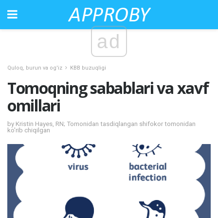
ad
Quloq, burun va og'iz
KBB buzuqligi
Tomoqning sabablari va xavf
omillari
by Kristin Hayes, RN; Tomonidan tasdiqlangan shifokor tomonidan
ko'rib chiqilgan