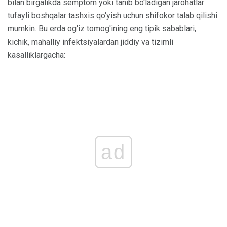
bilan birgalikda semptom yoki tanib bo'ladigan jarohatlar
tufayli boshqalar tashxis qo'yish uchun shifokor talab qilishi
mumkin. Bu erda og'iz tomog'ining eng tipik sabablari,
kichik, mahalliy infektsiyalardan jiddiy va tizimli
kasalliklargacha:
ad