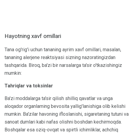
Hayotning xavf omillari
Tana og'rig'i uchun tananing ayrim xavf omillari, masalan,
tananing alerjene reaktsiyasi sizning nazoratingizdan
tashqarida. Biroq, ba'zi bir narsalarga ta'sir o'tkazishingiz
mumkin:
Tahriqlar va toksinlar
Ba'zi moddalarga ta'sir qilish shilliq qavatlar va unga
aloqador organlarning bevosita yallig'lanishiga olib kelishi
mumkin. Ba'zilar havoning ifloslanishi, sigaretaning tutuni va
sanoat dumlari kabi nafas olishni boshdan kechirmoqda.
Boshqalar esa oziq-ovqat va spirtli ichimliklar, achchiq