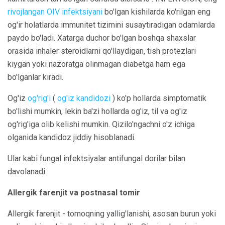
rivojlangan OIV infektsiyani
bo'lgan kishilarda ko'rilgan eng
og'ir holatlarda immunitet tizimini susaytiradigan odamlarda
paydo bo'ladi. Xatarga duchor bo'lgan boshqa shaxslar
orasida inhaler steroidlarni qo'llaydigan, tish protezlari
kiygan yoki nazoratga olinmagan diabetga ham ega
bo'lganlar kiradi.
Og'iz
og'rig'i
(
og'iz kandidozi
) ko'p hollarda simptomatik
bo'lishi mumkin, lekin ba'zi hollarda og'iz, til va og'iz
og'rig'iga olib kelishi mumkin. Qizilo'ngachni o'z ichiga
olganida kandidoz jiddiy hisoblanadi.
Ular kabi fungal infektsiyalar antifungal dorilar bilan
davolanadi.
Allergik farenjit va postnasal tomir
Allergik farenjit - tomoqning yallig'lanishi, asosan burun yoki