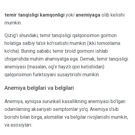
temir tanqisligi kamqonligi
yoki
anemiyaga
olib kelishi
mumkin.
Qizig'i shundaki, temir tanqisligi qalqonsimon gormon
holatiga salbiy ta'sir ko'rsatishi mumkin (ikki tomonlama
ko'cha). Buning sababi, temir tiroid gormoni ishlab
chiqarishda muhim ahamiyatga ega. Demak, temir tanqisligi
anemiyasi (masalan, og'ir hayzli qon ketishidan)
qalqonsimon funktsiyani susaytirishi mumkin.
Anemiya belgilari va belgilari
Anemiya, ayniqsa surunkali kasallikning anemiyasi bo'lgan
odamlarning aksariyati semptomlar yo'q. Anemiya o'sib
borishi bilan birga, alomatlar va belgilar rivojlanishi mumkin,
va asosiylari: