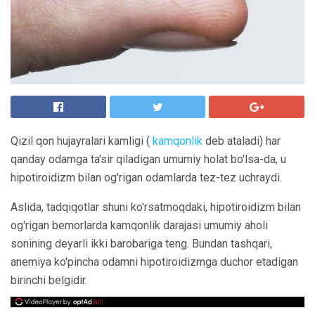
Qizil qon hujayralari kamligi (
kamqonlik
deb ataladi) har
qanday odamga ta'sir qiladigan umumiy holat bo'lsa-da, u
hipotiroidizm bilan og'rigan odamlarda tez-tez uchraydi.
Aslida, tadqiqotlar shuni ko'rsatmoqdaki, hipotiroidizm bilan
og'rigan bemorlarda kamqonlik darajasi umumiy aholi
sonining deyarli ikki barobariga teng. Bundan tashqari,
anemiya ko'pincha odamni hipotiroidizmga duchor etadigan
birinchi belgidir.