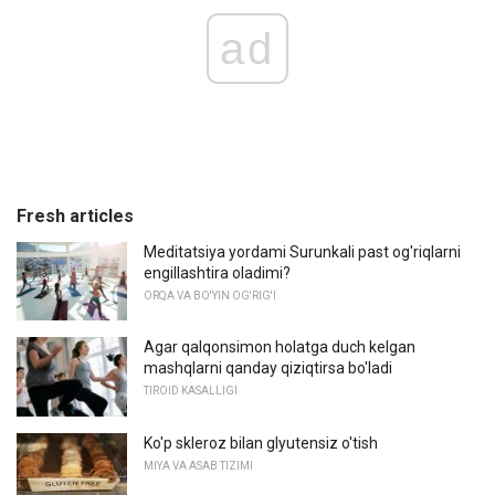
ad
Fresh articles
Meditatsiya yordami Surunkali past og'riqlarni
engillashtira oladimi?
ORQA VA BO'YIN OG'RIG'I
Agar qalqonsimon holatga duch kelgan
mashqlarni qanday qiziqtirsa bo'ladi
TIROID KASALLIGI
Ko'p skleroz bilan glyutensiz o'tish
MIYA VA ASAB TIZIMI