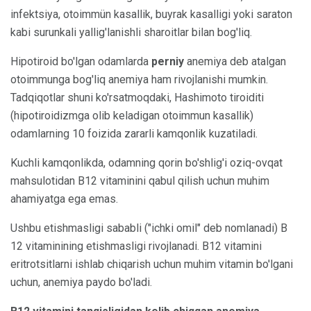
infektsiya, otoimmün kasallik, buyrak kasalligi yoki saraton
kabi surunkali yallig'lanishli sharoitlar bilan bog'liq.
Hipotiroid bo'lgan odamlarda
perniy
anemiya deb atalgan
otoimmunga bog'liq anemiya ham rivojlanishi mumkin.
Tadqiqotlar shuni ko'rsatmoqdaki, Hashimoto tiroiditi
(hipotiroidizmga olib keladigan otoimmun kasallik)
odamlarning 10 foizida zararli kamqonlik kuzatiladi.
Kuchli kamqonlikda, odamning qorin bo'shlig'i oziq-ovqat
mahsulotidan B12 vitaminini qabul qilish uchun muhim
ahamiyatga ega emas.
Ushbu etishmasligi sababli ("ichki omil" deb nomlanadi) B
12 vitaminining etishmasligi rivojlanadi. B12 vitamini
eritrotsitlarni ishlab chiqarish uchun muhim vitamin bo'lgani
uchun, anemiya paydo bo'ladi.