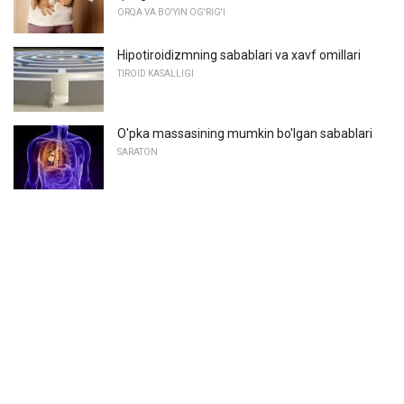
ORQA VA BO'YIN OG'RIG'I
Hipotiroidizmning sabablari va xavf omillari
TIROID KASALLIGI
O'pka massasining mumkin bo'lgan sabablari
SARATON