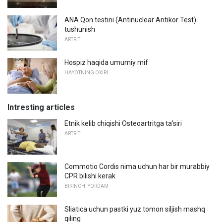
ANA Qon testini (Antinuclear Antikor Test)
tushunish
ARTRIT
Hospiz haqida umumiy mif
HAYOTNING OXIRI
Intresting articles
Etnik kelib chiqishi Osteoartritga ta'siri
ARTRIT
Commotio Cordis nima uchun har bir murabbiy
CPR bilishi kerak
BIRINCHI YORDAM
Sliatica uchun pastki yuz tomon siljish mashq
qiling