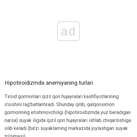
ad
Hipotiroidizmda anemiyaning turlari
Tiroid gormonlari qizil qon hujayralari kashfiyotlarining
o'sishini rag'batlantiradi. Shunday qilib, qalqonsimon
gormonning etishmovchiligi (hipotiroidizmda yuz beradigan
narsa) suyak iligida qizil qon hujayralari ishlab chiqarilishiga
olib keladi (ba'zi suyaklarning markazida joylashgan suyak
to'qimasi).