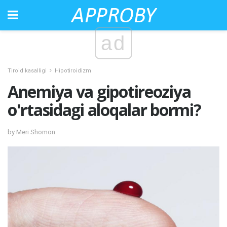
ad
Tiroid kasalligi
Hipotiroidizm
Anemiya va gipotireoziya
o'rtasidagi aloqalar bormi?
by Meri Shomon