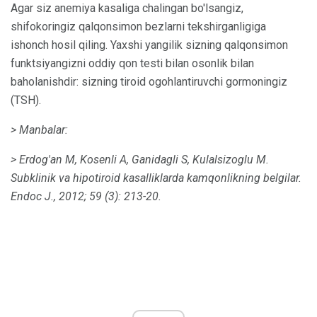
Agar siz anemiya kasaliga chalingan bo'lsangiz,
shifokoringiz qalqonsimon bezlarni tekshirganligiga
ishonch hosil qiling. Yaxshi yangilik sizning qalqonsimon
funktsiyangizni oddiy qon testi bilan osonlik bilan
baholanishdir: sizning tiroid ogohlantiruvchi gormoningiz
(TSH).
> Manbalar:
> Erdog'an M, Kosenli A, Ganidagli S, Kulalsizoglu M.
Subklinik va hipotiroid kasalliklarda kamqonlikning belgilar.
Endoc J.,
2012; 59 (3): 213-20.