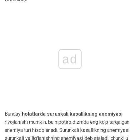
ad
Bunday
holatlarda surunkali kasallikning anemiyasi
rivojlanishi mumkin, bu hipotiroidizmda eng ko'p tarqalgan
anemiya turi hisoblanadi. Surunkali kasallikning anemiyasi
surunkali yallig'lanishning anemiyasi deb ataladi, chunki u