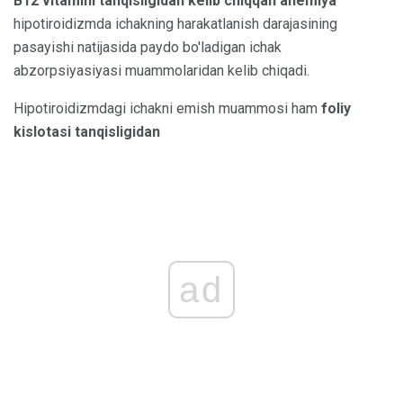
B12 vitamini tanqisligidan kelib chiqqan anemiya
hipotiroidizmda ichakning harakatlanish darajasining
pasayishi natijasida paydo bo'ladigan ichak
abzorpsiyasiyasi muammolaridan kelib chiqadi.
Hipotiroidizmdagi ichakni emish muammosi ham
foliy
kislotasi tanqisligidan
ad