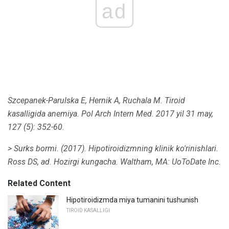
ad
Szcepanek-Parulska E, Hernik A, Ruchala M. Tiroid
kasalligida anemiya.
Pol Arch Intern Med.
2017 yil 31 may,
127 (5): 352-60.
> Surks bormi.
(2017).
Hipotiroidizmning klinik ko'rinishlari.
Ross DS, ad.
Hozirgi kungacha.
Waltham, MA: UoToDate Inc.
Related Content
Hipotiroidizmda miya tumanini tushunish
TIROID KASALLIGI