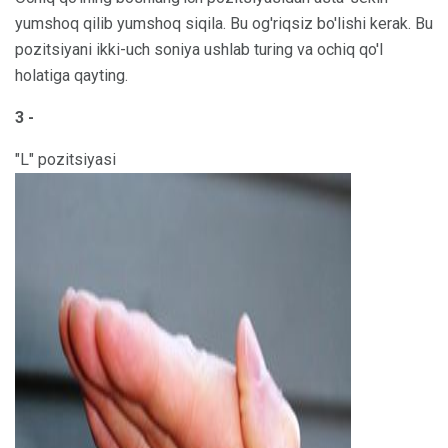
yumshoq qilib yumshoq siqila. Bu og'riqsiz bo'lishi kerak. Bu
pozitsiyani ikki-uch soniya ushlab turing va ochiq qo'l
holatiga qayting.
3 -
"L" pozitsiyasi