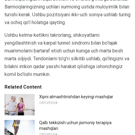
Barmoqlaringizning uchlari xurmoing ustida muloyimlik bilan
turishi kerak. Ushbu pozitsiyani ikki-uch soniya ushlab turing
va ochiq qo'l holatiga qayting.
Ushbu ketma-ketlikni takrorlang, shikoyatlarni
yengillashtirish va karpal tunnel sindromi bilan bo'lajak
muammolarni bartaraf etish uchun kuniga uch marta besh
marta siljiydi. Tendonlarni to'g'ri silkitib ushlab, qo'lingizni va
bilakni imkon qadar yaxshi harakat qilishiga ishonchingiz
komil bo'lishi mumkin.
Related Content
Xipni almashtirishdan keyingi mashqlar
ORTOPEDIYA
Qalb tekkizish uchun jismoniy terapiya
mashqlari
ORTOPEDIYA