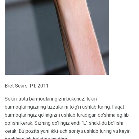
Bret Sears, PT, 2011
Sekin-asta barmoqlaringizni bükünüz, lekin
barmoqlaringizning tizzalarini to'g'ri ushlab turing. Faqat
barmoqlaringiz qo'lingizni ushlab turadigan qo'shma egilib
qolishi kerak. Sizning qo'lingiz endi "L" shaklida bo'lishi
kerak. Bu pozitsiyani ikki-uch soniya ushlab turing va keyin