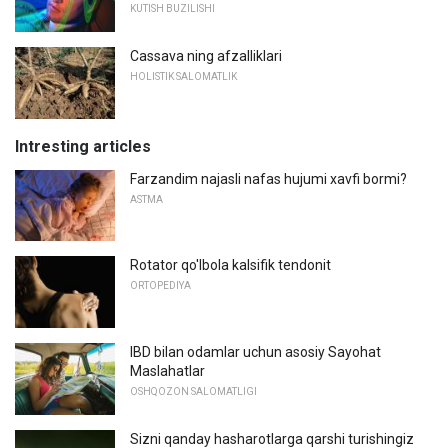
KUTISH BUZILISHI
Cassava ning afzalliklari
HOLISTIK SALOMATLIK
Intresting articles
Farzandim najasli nafas hujumi xavfi bormi?
ASTMA
Rotator qo'lbola kalsifik tendonit
ORTOPEDIYA
IBD bilan odamlar uchun asosiy Sayohat
Maslahatlar
OSHQOZON SALOMATLIGI
Sizni qanday hasharotlarga qarshi turishingiz