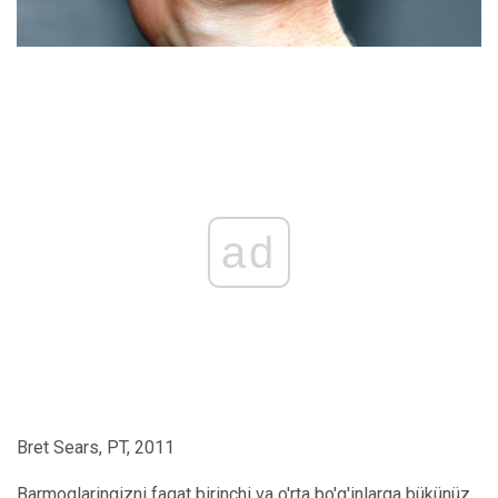
ad
Bret Sears, PT, 2011
Barmoqlaringizni faqat birinchi va o'rta bo'g'inlarga bükünüz.