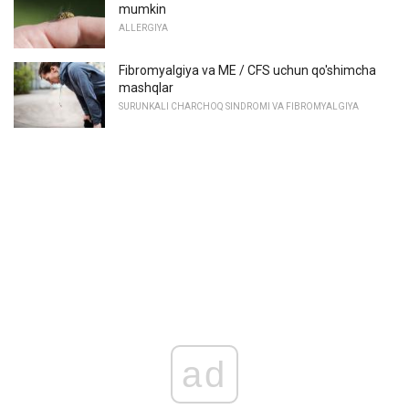
mumkin
ALLERGIYA
Fibromyalgiya va ME / CFS uchun qo'shimcha
mashqlar
SURUNKALI CHARCHOQ SINDROMI VA FIBROMYALGIYA
ad