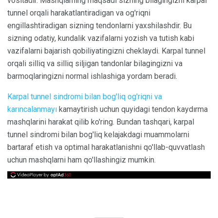
vositadir. Mashqlarning maqsadi sizning bilagingizni karpal
tunnel orqali harakatlantiradigan va og'riqni
engillashtiradigan sizning tendonlarni yaxshilashdir. Bu
sizning odatiy, kundalik vazifalarni yozish va tutish kabi
vazifalarni bajarish qobiliyatingizni cheklaydi. Karpal tunnel
orqali silliq va silliq siljigan tandonlar bilagingizni va
barmoqlaringizni normal ishlashiga yordam beradi.
Karpal tunnel sindromi bilan bog'liq og'riqni va
karıncalanmayı
kamaytirish uchun quyidagi tendon kaydırma
mashqlarini harakat qilib ko'ring. Bundan tashqari, karpal
tunnel sindromi bilan bog'liq kelajakdagi muammolarni
bartaraf etish va optimal harakatlanishni qo'llab-quvvatlash
uchun mashqlarni ham qo'llashingiz mumkin.