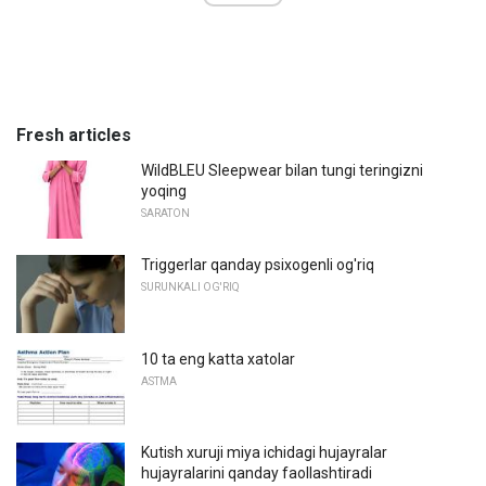
Fresh articles
WildBLEU Sleepwear bilan tungi teringizni
yoqing
SARATON
Triggerlar qanday psixogenli og'riq
SURUNKALI OG'RIQ
10 ta eng katta xatolar
ASTMA
Kutish xuruji miya ichidagi hujayralar
hujayralarini qanday faollashtiradi