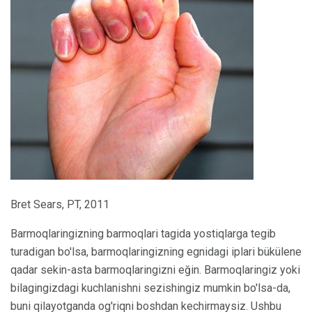
Bret Sears, PT, 2011
Barmoqlaringizning barmoqlari tagida yostiqlarga tegib
turadigan bo'lsa, barmoqlaringizning egnidagi iplari bükülene
qadar sekin-asta barmoqlaringizni eğin. Barmoqlaringiz yoki
bilagingizdagi kuchlanishni sezishingiz mumkin bo'lsa-da,
buni qilayotganda og'riqni boshdan kechirmaysiz. Ushbu