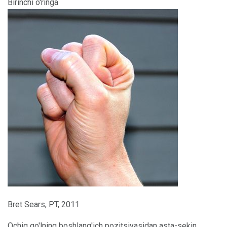
Birinchi o'ringa
Bret Sears, PT, 2011
Ochiq qo'lning boshlang'ich pozitsiyasidan asta-sekin