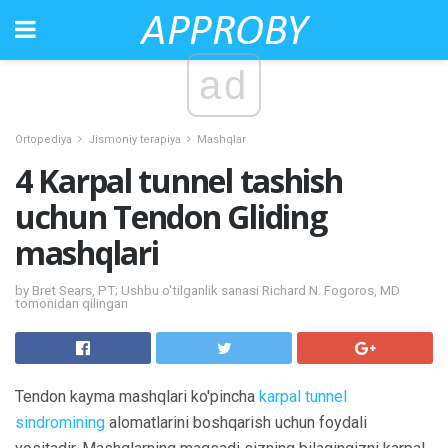
ad
Ortopediya
Jismoniy terapiya
Mashqlar
4 Karpal tunnel tashish
uchun Tendon Gliding
mashqlari
by Bret Sears, PT; Ushbu o'tilganlik sanasi Richard N. Fogoros, MD
tomonidan qilingan
Tendon kayma mashqlari ko'pincha
karpal tunnel
sindromining
alomatlarini boshqarish uchun foydali