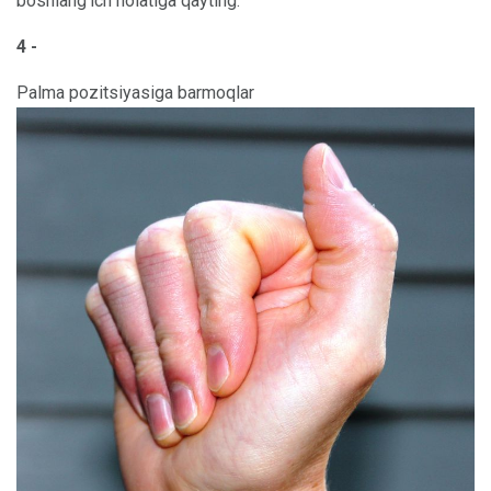
boshlang'ich holatiga qayting.
4 -
Palma pozitsiyasiga barmoqlar