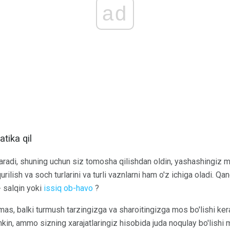
ad
tika qil
garadi, shuning uchun siz tomosha qilishdan oldin, yashashingiz mu
l qurilish va soch turlarini va turli vaznlarni ham o'z ichiga oladi. 
 salqin yoki
issiq ob-havo
?
as, balki turmush tarzingizga va sharoitingizga mos bo'lishi ker
mkin, ammo sizning xarajatlaringiz hisobida juda noqulay bo'lishi 