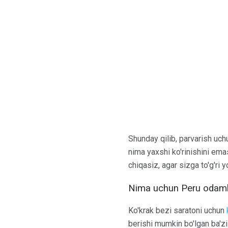
Shunday qilib, parvarish uch
nima yaxshi ko'rinishini emas
chiqasiz, agar sizga to'g'ri y
Nima uchun Peru odamla
Ko'krak bezi saratoni uchun
berishi mumkin bo'lgan ba'zi 