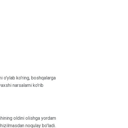
i o'ylab ko'ring, boshqalarga
axshi narsalarni ko'rib
shining oldini olishga yordam
 chizilmasdan noqulay bo'ladi.