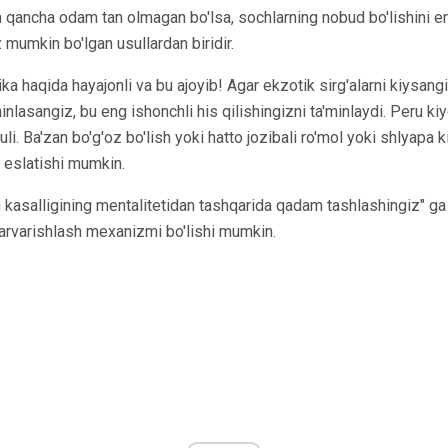
n qancha odam tan olmagan bo'lsa, sochlarning nobud bo'lishini e
 mumkin bo'lgan usullardan biridir.
ka haqida hayajonli va bu ajoyib! Agar ekzotik sirg'alarni kiysangiz
'minlasangiz, bu eng ishonchli his qilishingizni ta'minlaydi. Peru 
suli. Ba'zan bo'g'oz bo'lish yoki hatto jozibali ro'mol yoki shlyapa 
o eslatishi mumkin.
n kasalligining mentalitetidan tashqarida qadam tashlashingiz" g
parvarishlash mexanizmi bo'lishi mumkin.