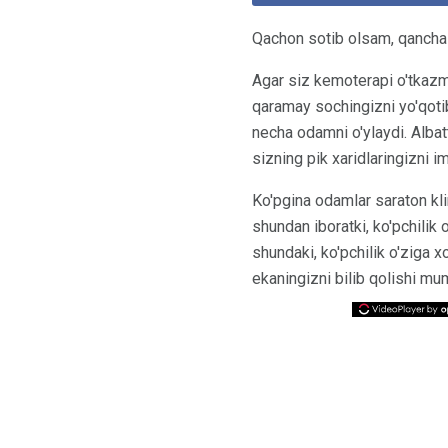
Qachon sotib olsam, qancha p
Agar siz kemoterapi o'tkazmo
qaramay sochingizni yo'qotib
necha odamni o'ylaydi. Albatt
sizning pik xaridlaringizni 
Ko'pgina odamlar saraton kli
shundan iboratki, ko'pchilik
shundaki, ko'pchilik o'ziga x
ekaningizni bilib qolishi mu