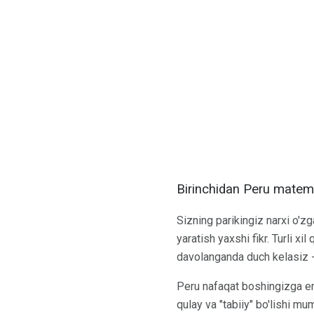
Birinchidan Peru matema
Sizning parikingiz narxi o'z
yaratish yaxshi fikr. Turli xi
davolanganda duch kelasiz -
Peru nafaqat boshingizga em
qulay va "tabiiy" bo'lishi mu