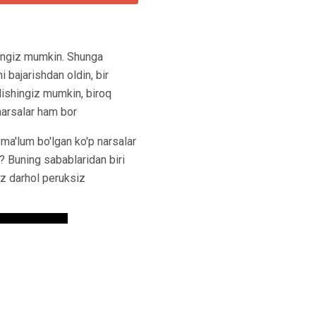
shingiz mumkin. Shunga
 bajarishdan oldin, bir
'lishingiz mumkin, biroq
narsalar ham bor
 ma'lum bo'lgan ko'p narsalar
g? Buning sabablaridan biri
giz darhol peruksiz