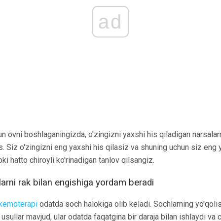
ad
un ovni boshlaganingizda, o'zingizni yaxshi his qiladigan narsalarn
. Siz o'zingizni eng yaxshi his qilasiz va shuning uchun siz eng y
oki hatto chiroyli ko'rinadigan tanlov qilsangiz.
rni rak bilan engishiga yordam beradi
kemoterapi
odatda soch halokiga olib keladi. Sochlarning yo'qoli
usullar mavjud, ular odatda faqatgina bir daraja bilan ishlaydi va