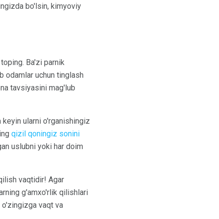
ingizda bo'lsin, kimyoviy
toping. Ba'zi parnik
ab odamlar uchun tinglash
vona tavsiyasini mag'lub
 keyin ularni o'rganishingiz
ning
qizil qoningiz sonini
gan uslubni yoki har doim
ilish vaqtidir! Agar
rning g'amxo'rlik qilishlari
 o'zingizga vaqt va