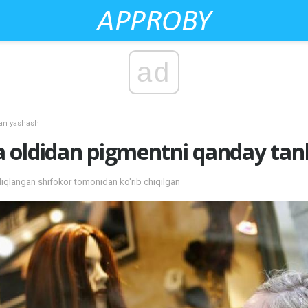
ad
lan yashash
 oldidan pigmentni qanday tan
qlangan shifokor tomonidan ko'rib chiqilgan