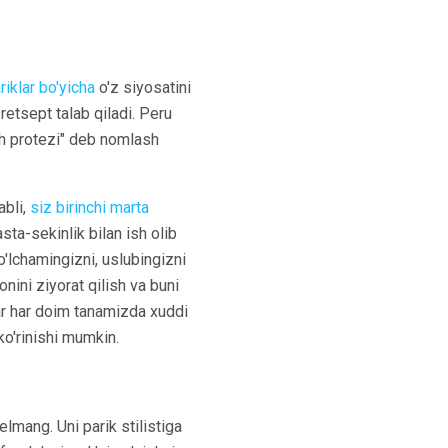
riklar bo'yicha
o'z siyosatini
retsept talab qiladi. Peru
ch protezi" deb nomlash
abli,
siz birinchi marta
sta-sekinlik bilan ish olib
 o'lchamingizni, uslubingizni
nini ziyorat qilish va buni
lar har doim tanamizda xuddi
o'rinishi mumkin.
lmang. Uni parik stilistiga