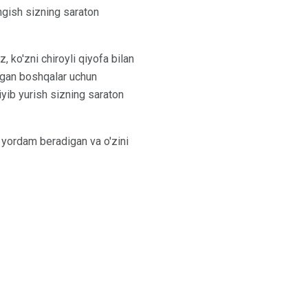
ngish sizning saraton
, ko'zni chiroyli qiyofa bilan
kiygan boshqalar uchun
kiyib yurish sizning saraton
a yordam beradigan va o'zini