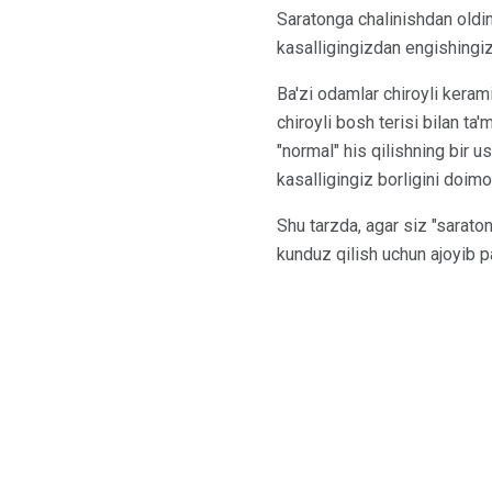
Saratonga chalinishdan oldi
kasalligingizdan engishingiz
Ba'zi odamlar chiroyli kerami
chiroyli bosh terisi bilan ta
"normal" his qilishning bir u
kasalligingiz borligini doim
Shu tarzda, agar siz "sarato
kunduz qilish uchun ajoyib 