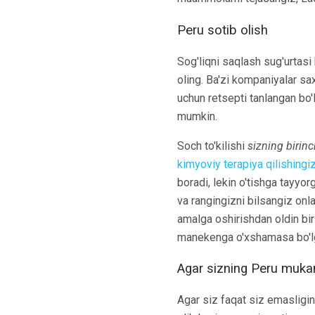
Peru sotib olish
Sog'liqni saqlash sug'urtas
oling. Ba'zi kompaniyalar sax
uchun retsepti tanlangan bo'
mumkin.
Soch to'kilishi
sizning birinc
kimyoviy terapiya qilishingi
boradi, lekin o'tishga tayyor
va rangingizni bilsangiz onla
amalga oshirishdan oldin bir
manekenga o'xshamasa bo'lgan
Agar sizning Peru muka
Agar siz faqat siz emasligin