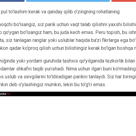
ul to'lashim kerak va qanday qilib o'zingning rohatlaning
qchi bo'lsangiz, siz parik uchun vaqt talab qilishni yaxshi bili
 qo'ygan bo'lsangiz ham, bu juda kech emas. Peru topish, bu ishni
a, siz tanlagan ranglar yoki uslublar haqida ba'zi fikrlarga ega bo
imkon qadar ko'proq qilish uchun bilishingiz kerak bo'lgan boshqa 
niğinde yoki yordam guruhida tashxis qo'yilganida tezkorlik bilan
 odamlar shkafni taqib yurishadi. Nima uchun ilgari buni ko'rmadin
os uslub va sevgilarini to'ldiradigan parikni tanlaydi. Siz har birin
mkin deb o'ylashingiz mumkin, lekin bu to'g'ri emas.