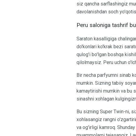
siz qancha sarflashingiz mum
davolanishdan soch yo'qotis
Peru saloniga tashrif bu
Saraton kasalligiga chalingan
do'konlari ko'krak bezi sara
qulog'i bo'lgan boshqa kishil
qilolmaysiz. Peru uchun o'lch
Bir necha parfyumni sinab ko'
mumkin. Sizning tabiiy soya
kamaytirishi mumkin va bu si
sinashni xohlagan kulgingizn
Bu sizning Super Twin-ni, siz
xohlasangiz rangni o'zgartir
va og'irligi kamroq. Shunday
muammolarni tejasangiz, Lady