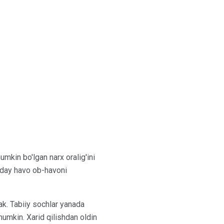
mkin bo'lgan narx oralig'ini
Qanday havo ob-havoni
ak. Tabiiy sochlar yanada
mumkin. Xarid qilishdan oldin