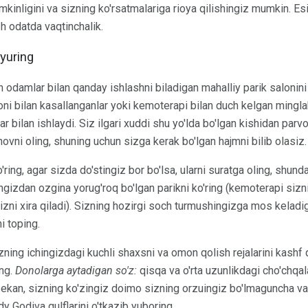
kinligini va sizning ko'rsatmalariga rioya qilishingiz mumkin. Es
h odatda vaqtinchalik.
yuring
 odamlar bilan qanday ishlashni biladigan mahalliy parik salonini 
toni bilan kasallanganlar yoki kemoterapi bilan duch kelgan mingl
ar bilan ishlaydi. Siz ilgari xuddi shu yo'lda bo'lgan kishidan par
ovni oling, shuning uchun sizga kerak bo'lgan hajmni bilib olasiz.
ring, agar sizda do'stingiz bor bo'lsa, ularni suratga oling, shunda
ngizdan ozgina yorug'roq bo'lgan parikni ko'ring (kemoterapi siz
zni xira qiladi). Sizning hozirgi soch turmushingizga mos keladi
i toping.
ning ichingizdagi kuchli shaxsni va omon qolish rejalarini kashf q
ing.
Donolarga aytadigan so'z:
qisqa va o'rta uzunlikdagi cho'chqala
 ekan, sizning ko'zingiz doimo sizning orzuingiz bo'lmaguncha va
 Godiva qulflarini o'tkazib yuboring.