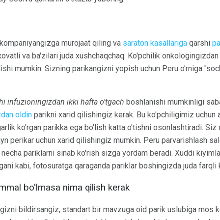
i kompaniyangizga murojaat qiling va
saraton kasallariga
qarshi
pa
ovatli va ba'zilari juda xushchaqchaq. Ko'pchilik onkologingizdan 
lishi mumkin. Sizning parikangizni yopish uchun Peru o'rniga "so
hi infuzioningizdan ikki hafta o'tgach
boshlanishi mumkinligi sab
zdan oldin
parikni xarid qilishingiz kerak. Bu ko'pchiligimiz uchun a
garlik ko'rgan parikka ega bo'lish katta o'tishni osonlashtiradi. Siz
yn perikar uchun xarid qilishingiz mumkin. Peru parvarishlash salo
 necha pariklarni sinab ko'rish sizga yordam beradi. Xuddi kiyim
i kabi, fotosuratga qaraganda pariklar boshingizda juda farqli k
mmal bo'lmasa nima qilish kerak
gizni bildirsangiz, standart bir mavzuga oid parik uslubiga mos ke