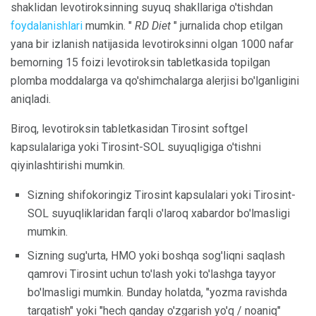
shaklidan levotiroksinning suyuq shakllariga o'tishdan
foydalanishlari
mumkin. "
RD Diet
" jurnalida chop etilgan
yana bir izlanish natijasida levotiroksinni olgan 1000 nafar
bemorning 15 foizi levotiroksin tabletkasida topilgan
plomba moddalarga va qo'shimchalarga alerjisi bo'lganligini
aniqladi.
Biroq, levotiroksin tabletkasidan Tirosint softgel
kapsulalariga yoki Tirosint-SOL suyuqligiga o'tishni
qiyinlashtirishi mumkin.
Sizning shifokoringiz Tirosint kapsulalari yoki Tirosint-
SOL suyuqliklaridan farqli o'laroq xabardor bo'lmasligi
mumkin.
Sizning sug'urta, HMO yoki boshqa sog'liqni saqlash
qamrovi Tirosint uchun to'lash yoki to'lashga tayyor
bo'lmasligi mumkin. Bunday holatda, "yozma ravishda
tarqatish" yoki "hech qanday o'zgarish yo'q / noaniq"