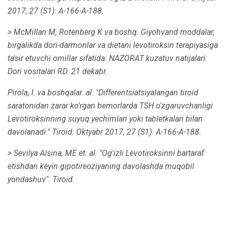
2017, 27 (S1): A-166-A-188.
> McMillan M, Rotenberg K va boshq.
Giyohvand moddalar,
birgalikda dori-darmonlar va dietani levotiroksin terapiyasiga
ta'sir etuvchi omillar sifatida: NAZORAT kuzatuv natijalari.
Dori vositalari RD.
21 dekabr.
Pirola, I. va boshqalar.
al.
"Differentsiatsiyalangan tiroid
saratonidan zarar ko'rgan bemorlarda TSH o'zgaruvchanligi
Levotiroksinning suyuq yechimlari yoki tabletkalari bilan
davolanadi." Tiroid.
Oktyabr 2017, 27 (S1): A-166-A-188.
> Sevilya Alsina, ME et.
al.
"Og'izli Levotiroksinni bartaraf
etishdan keyin gipotireoziyaning davolashda muqobil
yondashuv". Tiroid.