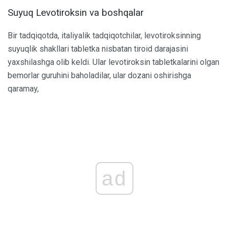
Suyuq Levotiroksin va boshqalar
Bir tadqiqotda, italiyalik tadqiqotchilar, levotiroksinning
suyuqlik shakllari tabletka nisbatan tiroid darajasini
yaxshilashga olib keldi. Ular levotiroksin tabletkalarini olgan
bemorlar guruhini baholadilar, ular dozani oshirishga
qaramay,
ad