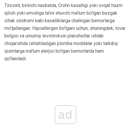
Tirosint, birinchi navbatda, Crohn kasalligi yoki ovqat hazm
qilish yoki emishga ta'sir etuvchi ma'lum bo'lgan bezgak
ichak sindromi kabi kasalliklarga chalingan bemorlarga
mo'ljallangan. Hipoallergen bo'lgani uchun, shuningdek, tovar
belgisi va umumiy levotiroksin planshetlar ishlab
chiqarishda ishlatiladigan plomba moddalar yoki tarkibiy
qismlarga ma'lum alerjisi bo'lgan bemorlarda ham
qo'llaniladi.
ad