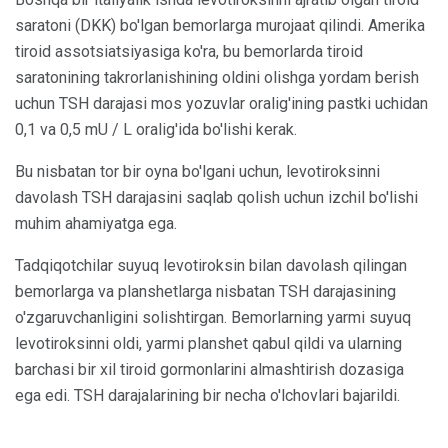
saratoni (DKK) bo'lgan bemorlarga murojaat qilindi. Amerika
tiroid assotsiatsiyasiga ko'ra, bu bemorlarda tiroid
saratonining takrorlanishining oldini olishga yordam berish
uchun TSH darajasi mos yozuvlar oralig'ining pastki uchidan
0,1 va 0,5 mU / L oralig'ida bo'lishi kerak.
Bu nisbatan tor bir oyna bo'lgani uchun, levotiroksinni
davolash TSH darajasini saqlab qolish uchun izchil bo'lishi
muhim ahamiyatga ega.
Tadqiqotchilar suyuq levotiroksin bilan davolash qilingan
bemorlarga va planshetlarga nisbatan TSH darajasining
o'zgaruvchanligini solishtirgan. Bemorlarning yarmi suyuq
levotiroksinni oldi, yarmi planshet qabul qildi va ularning
barchasi bir xil tiroid gormonlarini almashtirish dozasiga
ega edi. TSH darajalarining bir necha o'lchovlari bajarildi.