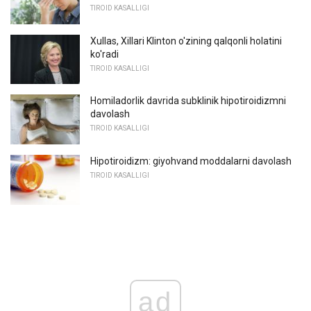
TIROID KASALLIGI
Xullas, Xillari Klinton o'zining qalqonli holatini
ko'radi
TIROID KASALLIGI
Homiladorlik davrida subklinik hipotiroidizmni
davolash
TIROID KASALLIGI
Hipotiroidizm: giyohvand moddalarni davolash
TIROID KASALLIGI
ad