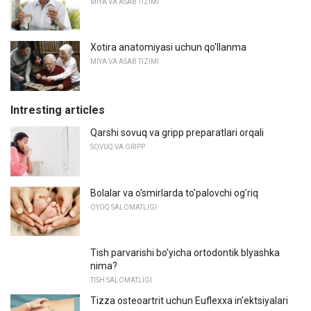
MIYA VA ASAB TIZIMI
Xotira anatomiyasi uchun qo'llanma
MIYA VA ASAB TIZIMI
Intresting articles
Qarshi sovuq va gripp preparatlari orqali
SOVUQ VA GRIPP
Bolalar va o'smirlarda to'palovchi og'riq
OYOQ SALOMATLIGI
Tish parvarishi bo'yicha ortodontik blyashka
nima?
TISH SALOMATLIGI
Tizza osteoartrit uchun Euflexxa in'ektsiyalari