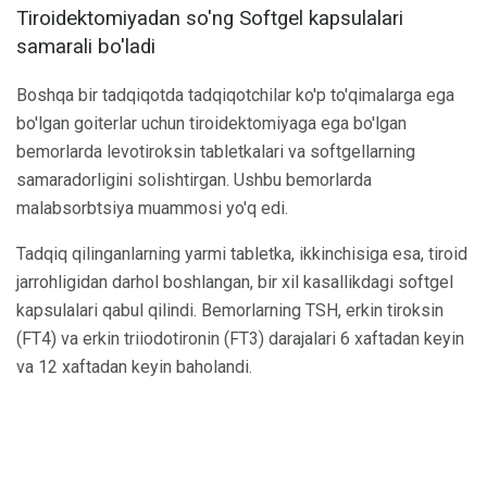
Tiroidektomiyadan so'ng Softgel kapsulalari
samarali bo'ladi
Boshqa bir tadqiqotda tadqiqotchilar ko'p to'qimalarga ega
bo'lgan goiterlar uchun tiroidektomiyaga ega bo'lgan
bemorlarda levotiroksin tabletkalari va softgellarning
samaradorligini solishtirgan. Ushbu bemorlarda
malabsorbtsiya muammosi yo'q edi.
Tadqiq qilinganlarning yarmi tabletka, ikkinchisiga esa, tiroid
jarrohligidan darhol boshlangan, bir xil kasallikdagi softgel
kapsulalari qabul qilindi. Bemorlarning TSH, erkin tiroksin
(FT4) va erkin triiodotironin (FT3) darajalari 6 xaftadan keyin
va 12 xaftadan keyin baholandi.