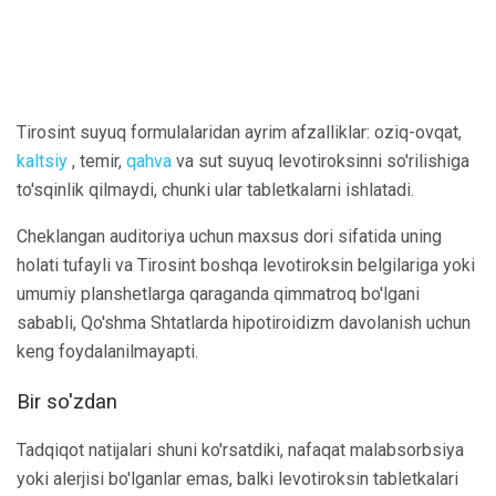
Tirosint suyuq formulalaridan ayrim afzalliklar: oziq-ovqat,
kaltsiy
, temir,
qahva
va sut suyuq levotiroksinni so'rilishiga
to'sqinlik qilmaydi, chunki ular tabletkalarni ishlatadi.
Cheklangan auditoriya uchun maxsus dori sifatida uning
holati tufayli va Tirosint boshqa levotiroksin belgilariga yoki
umumiy planshetlarga qaraganda qimmatroq bo'lgani
sababli, Qo'shma Shtatlarda hipotiroidizm davolanish uchun
keng foydalanilmayapti.
Bir so'zdan
Tadqiqot natijalari shuni ko'rsatdiki, nafaqat malabsorbsiya
yoki alerjisi bo'lganlar emas, balki levotiroksin tabletkalari