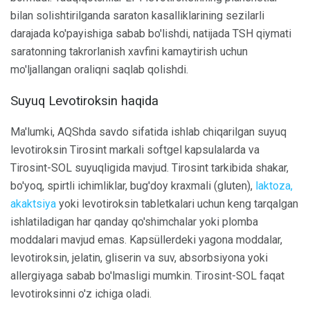
bilan solishtirilganda saraton kasalliklarining sezilarli
darajada ko'payishiga sabab bo'lishdi, natijada TSH qiymati
saratonning takrorlanish xavfini kamaytirish uchun
mo'ljallangan oraliqni saqlab qolishdi.
Suyuq Levotiroksin haqida
Ma'lumki, AQShda savdo sifatida ishlab chiqarilgan suyuq
levotiroksin Tirosint markali softgel kapsulalarda va
Tirosint-SOL suyuqligida mavjud. Tirosint tarkibida shakar,
bo'yoq, spirtli ichimliklar, bug'doy kraxmali (gluten),
laktoza,
akaktsiya
yoki levotiroksin tabletkalari uchun keng tarqalgan
ishlatiladigan har qanday qo'shimchalar yoki plomba
moddalari mavjud emas. Kapsüllerdeki yagona moddalar,
levotiroksin, jelatin, gliserin va suv, absorbsiyona yoki
allergiyaga sabab bo'lmasligi mumkin. Tirosint-SOL faqat
levotiroksinni o'z ichiga oladi.