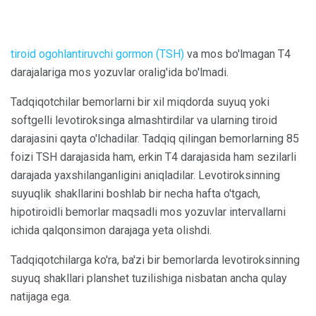
tiroid ogohlantiruvchi gormon (TSH)
va mos bo'lmagan T4
darajalariga mos yozuvlar oralig'ida bo'lmadi.
Tadqiqotchilar bemorlarni bir xil miqdorda suyuq yoki
softgelli levotiroksinga almashtirdilar va ularning tiroid
darajasini qayta o'lchadilar. Tadqiq qilingan bemorlarning 85
foizi TSH darajasida ham, erkin T4 darajasida ham sezilarli
darajada yaxshilanganligini aniqladilar. Levotiroksinning
suyuqlik shakllarini boshlab bir necha hafta o'tgach,
hipotiroidli bemorlar maqsadli mos yozuvlar intervallarni
ichida qalqonsimon darajaga yeta olishdi.
Tadqiqotchilarga ko'ra, ba'zi bir bemorlarda levotiroksinning
suyuq shakllari planshet tuzilishiga nisbatan ancha qulay
natijaga ega.