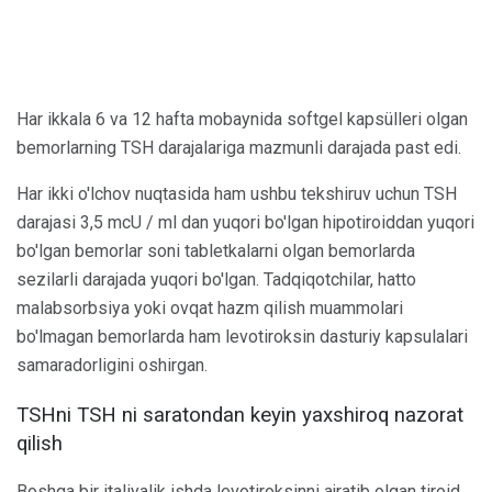
Har ikkala 6 va 12 hafta mobaynida softgel kapsülleri olgan
bemorlarning TSH darajalariga mazmunli darajada past edi.
Har ikki o'lchov nuqtasida ham ushbu tekshiruv uchun TSH
darajasi 3,5 mcU / ml dan yuqori bo'lgan hipotiroiddan yuqori
bo'lgan bemorlar soni tabletkalarni olgan bemorlarda
sezilarli darajada yuqori bo'lgan. Tadqiqotchilar, hatto
malabsorbsiya yoki ovqat hazm qilish muammolari
bo'lmagan bemorlarda ham levotiroksin dasturiy kapsulalari
samaradorligini oshirgan.
TSHni TSH ni saratondan keyin yaxshiroq nazorat
qilish
Boshqa bir italiyalik ishda levotiroksinni ajratib olgan tiroid