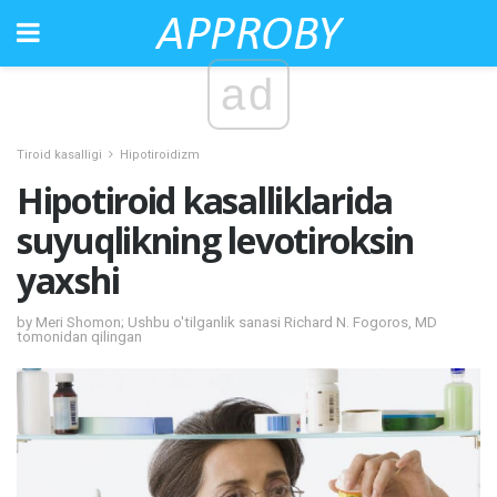
ad
Tiroid kasalligi
Hipotiroidizm
Hipotiroid kasalliklarida
suyuqlikning levotiroksin
yaxshi
by Meri Shomon; Ushbu o'tilganlik sanasi Richard N. Fogoros, MD
tomonidan qilingan