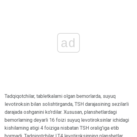
ad
Tadqiqotchilar, tabletkalarni olgan bemorlarda, suyuq
levotiroksin bilan solishtirganda, TSH darajasining sezilarli
darajada oshganini ko'rdilar. Xususan, planshetlardagi
bemorlarning deyarli 16 foizi suyuq levotiroksinlar ichidagi
kishilarning atigi 4 foiziga nisbatan TSH oralig'iga etib
bormadi. Tadqiqotchilar LT4 levotiroksinning planshetlar