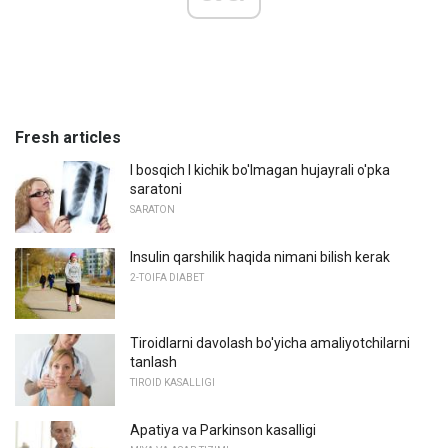
Fresh articles
I bosqich I kichik bo'lmagan hujayrali o'pka
saratoni
SARATON
Insulin qarshilik haqida nimani bilish kerak
2-TOIFA DIABET
Tiroidlarni davolash bo'yicha amaliyotchilarni
tanlash
TIROID KASALLIGI
Apatiya va Parkinson kasalligi