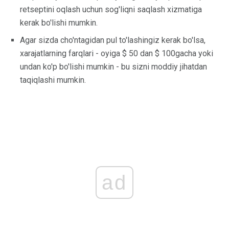
retseptini oqlash uchun sog'liqni saqlash xizmatiga
kerak bo'lishi mumkin.
Agar sizda cho'ntagidan pul to'lashingiz kerak bo'lsa,
xarajatlarning farqlari - oyiga $ 50 dan $ 100gacha yoki
undan ko'p bo'lishi mumkin - bu sizni moddiy jihatdan
taqiqlashi mumkin.
ad