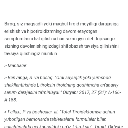
Biroq, siz maqsadli yoki maqbul tiroid moyilligi darajasiga
erishish va hipotiroidizmning davom etayotgan
semptomlarini hal qilish uchun sizni qiyin deb topsangiz,
sizning davolanishingizdagi shifobaxsh tavsiya qilinishini
tavsiya qilishingiz mumkin.
> Manbalar:
> Benvanga, S. va boshq.
"Oral suyuqlik yoki yumshoq
shakllantirishda L-tiroksin tiroidning qo'shimcha an'anaviy
sarum darajasini ta'minlaydi."
Oktyabr 2017, 27 (S1): A-166-
A-188.
> Fallaxi, P va boshqalar.
al.
"Total Tiroidektomiya uchun
yuborilgan bemorlarda tabletkalarni formulalar bilan
solishtirishda gel kapsüldeki og'iz L-tiroksin". Tiroid.
Oktyabr