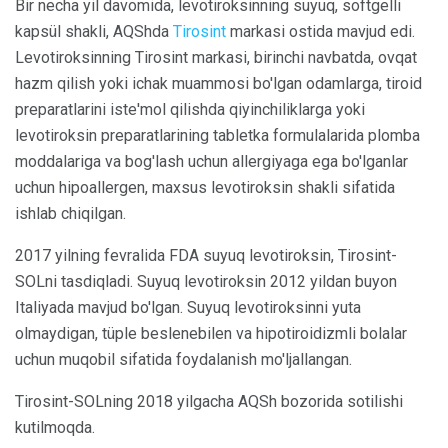
Bir necha yil davomida, levotiroksinning suyuq, softgelli
kapsül shakli, AQShda
Tirosint
markasi ostida mavjud edi.
Levotiroksinning Tirosint markasi, birinchi navbatda, ovqat
hazm qilish yoki ichak muammosi bo'lgan odamlarga, tiroid
preparatlarini iste'mol qilishda qiyinchiliklarga yoki
levotiroksin preparatlarining tabletka formulalarida plomba
moddalariga va bog'lash uchun allergiyaga ega bo'lganlar
uchun hipoallergen, maxsus levotiroksin shakli sifatida
ishlab chiqilgan.
2017 yilning fevralida FDA suyuq levotiroksin, Tirosint-
SOLni tasdiqladi. Suyuq levotiroksin 2012 yildan buyon
Italiyada mavjud bo'lgan. Suyuq levotiroksinni yuta
olmaydigan, tüple beslenebilen va hipotiroidizmli bolalar
uchun muqobil sifatida foydalanish mo'ljallangan.
Tirosint-SOLning 2018 yilgacha AQSh bozorida sotilishi
kutilmoqda.