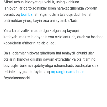
Misol uchun, hidoyat qiluvchi it, uning kichkina
ishlovchilariga to'sqinliklar bilan harakat qilishiga yordam
beradi, oq
bomba
ishlatgan odam to'siqqa duch kelishi
ehtimoldan yiroq, keyin esa uni aylanib o'tadi.
Yana bir afzallik, maqsadga kelgan oq tayoqni
katlayabilmekte, hidoyat it esa oziqlantirish, dush va boshqa
köpeklerin e'tiborini talab qiladi.
Ba'zi odamlar hidoyat qiladigan itni tanlaydi, chunki ular
o'zlarini himoya qilishni davom ettiradilar va o'z itlarning
buyruqlar bajarish qobiliyatiga ishonishadi, boshqalar esa
erkinlik tuyg'usi tufayli uzoq
oq rangli qamishdan
foydalanmoqchi.