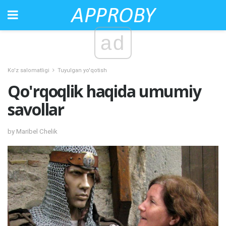
ad
Ko'z salomatligi
Tuyulgan yo'qotish
Qo'rqoqlik haqida umumiy
savollar
by Maribel Chelik