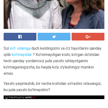
Siz
ko'r odamga
duch keldingizmi va o'z hayotlarini qanday
qilib
ko'rmaydilar
? Ko'rinmaydigan kishi, ko'rgan do'stidan
hech qanday yordamisiz juda yaxshi ishlayotganini
ko'rmaguningizcha, bu haqda ko'p o'ylashingiz mumkin
emas.
Yaxshi yaqinlashib, bir necha kishidan so'rashni istasangiz,
bu juda yaxshi bo'lmaydimi?