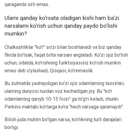
qaraganda sirli emas.
Ularni qanday ko'rsata oladigan kishi ham ba'zi
narsalarni ko'rish uchun qanday paydo bo'lishi
mumkin?
Chalkashliklar "ko'r" so'zi bilan boshlanadi va biz qanday
fikrda bo'lsak, faqat
bitta
narsani anglatadi. Ko'zi ojiz bo'lish
uchun, odatda, ko'rishning funktsiyasisiz ko'rish mumkin
emas deb o'ylashadi; Qisqasi, ko'rinmaslik.
Bu zulmatda yashaydigan ko'zi ojiz odamlarning tasvirlari,
ularning dunyosi nurdan voz kechadigan joy. Bu "ko'r
odamlarning qariyb 10-15 foizi" ga to'g'ri keladi, chunki
Perkins maktabi ko'rlarga ko'ra "hech narsaga qaramaydi".
Bilish juda muhim bo'lgan narsa, ko'rlikning turli darajalari
borligi.