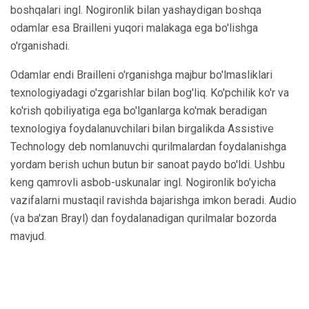
boshqalari ingl. Nogironlik bilan yashaydigan boshqa
odamlar esa Brailleni yuqori malakaga ega bo'lishga
o'rganishadi.
Odamlar endi Brailleni o'rganishga majbur bo'lmasliklari
texnologiyadagi o'zgarishlar bilan bog'liq. Ko'pchilik ko'r va
ko'rish qobiliyatiga ega bo'lganlarga ko'mak beradigan
texnologiya foydalanuvchilari bilan birgalikda Assistive
Technology deb nomlanuvchi qurilmalardan foydalanishga
yordam berish uchun butun bir sanoat paydo bo'ldi. Ushbu
keng qamrovli asbob-uskunalar ingl. Nogironlik bo'yicha
vazifalarni mustaqil ravishda bajarishga imkon beradi. Audio
(va ba'zan Brayl) dan foydalanadigan qurilmalar bozorda
mavjud.