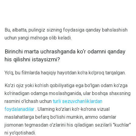
Bu, albatta, pulingiz sizning foydasiga qanday bahslashish
uchun yangi ma'noga olib keladi.
Birinchi marta uchrashganda ko'r odamni qanday
his qilishni istaysizmi?
Yo'q, bu filmlarda haqiqiy hayotdan ko'ra ko'proq tarqalgan.
Ko'zi ojiz yoki ko'rish qobiliyatiga ega bo'lgan odam ko'zga
ko'rinadigan odamga moslashganida, ular boshqa shaxsning
rasmini o'lchash uchun
turli sezuvchanliklardan
foydalanadilar
. Ularning ko'zlari ko'r-ko'rona vizual
maslahatlarga befarq bo'lishi mumkin, ammo odamlar
jismonan tegmasdan o'zlarini his qiladigan sezilarli "kuchlar"
ni yo'qotishadi.