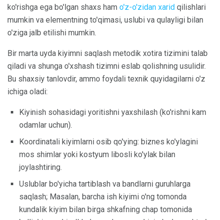
ko'rishga ega bo'lgan shaxs ham
o'z-o'zidan xarid
qilishlari
mumkin va elementning to'qimasi, uslubi va qulayligi bilan
o'ziga jalb etilishi mumkin.
Bir marta uyda kiyimni saqlash metodik xotira tizimini talab
qiladi va shunga o'xshash tizimni eslab qolishning usulidir.
Bu shaxsiy tanlovdir, ammo foydali texnik quyidagilarni o'z
ichiga oladi:
Kiyinish sohasidagi yoritishni yaxshilash (ko'rishni kam
odamlar uchun).
Koordinatali kiyimlarni osib qo'ying: biznes ko'ylagini
mos shimlar yoki kostyum libosli ko'ylak bilan
joylashtiring.
Uslublar bo'yicha tartiblash va bandlarni guruhlarga
saqlash; Masalan, barcha ish kiyimi o'ng tomonda
kundalik kiyim bilan birga shkafning chap tomonida