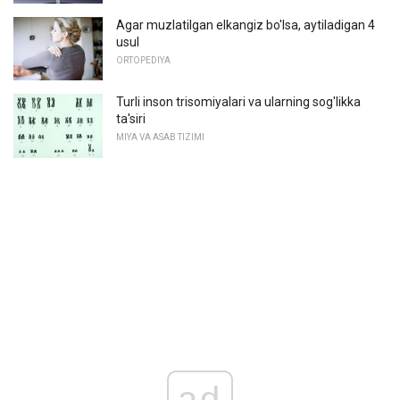
Agar muzlatilgan elkangiz bo'lsa, aytiladigan 4
usul
ORTOPEDIYA
Turli inson trisomiyalari va ularning sog'likka
ta'siri
MIYA VA ASAB TIZIMI
ad