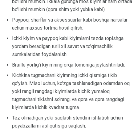
bo'lishi mumkin. Ikkala guruhga mos kiyimlar ham o'rtada
bo'lishi mumkin (qora shim yoki yubka kabi).
Paypoq, sharflar va aksessuarlar kabi boshqa narsalar
uchun maxsus tortma hosil qilish.
Ichki kiyim va paypoq kabi kiyimlarni tezda topishga
yordam beradigan turli xil savat va to'qimachilik
sumkalaridan foydalanish.
Braille yorlig'i kiyimning orqa tomoniga joylashtiriladi.
Kichkina tugmachani kiyimning ichki qismiga tikib
qo'yish. Misol uchun, ko'zga tashlanadigan odamdan oq
yoki rangli rangdagi kiyimlarda kichik yumaloq
tugmachani tikishni so'rang; va qora va qora rangdagi
kiyimlarda kichik kvadrat tugma.
Tez olinadigan yoki saqlash stendini ishlatish uchun
poyabzallarni asl qutisiga saqlash.