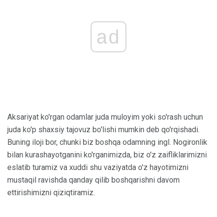
ad
Aksariyat ko'rgan odamlar juda muloyim yoki so'rash uchun
juda ko'p shaxsiy tajovuz bo'lishi mumkin deb qo'rqishadi.
Buning iloji bor, chunki biz boshqa odamning ingl. Nogironlik
bilan kurashayotganini ko'rganimizda, biz o'z zaifliklarimizni
eslatib turamiz va xuddi shu vaziyatda o'z hayotimizni
mustaqil ravishda qanday qilib boshqarishni davom
ettirishimizni qiziqtiramiz.