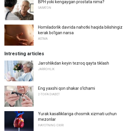
BPH yoki kengaygan prostata nima?
SARATON
Homiladorlik davrida nahotki haqida bilishingiz
kerak bo'lgan narsa
ASTMA
Intresting articles
Jarrohlikdan keyin tezroq qayta tiklash
JARROHLIK
Eng yaxshi qon shakar o'lchami
2-TOIFA DIABET
Yurak kasalliklariga chosmik xizmati uchun
mezonlar
HAYOTNING OXIRI