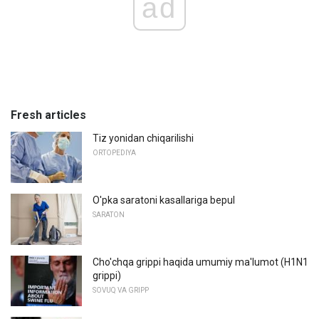
ad
Fresh articles
Tiz yonidan chiqarilishi
ORTOPEDIYA
O'pka saratoni kasallariga bepul
SARATON
Cho'chqa grippi haqida umumiy ma'lumot (H1N1
grippi)
SOVUQ VA GRIPP