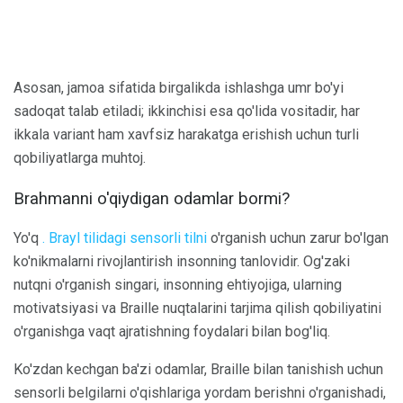
Asosan, jamoa sifatida birgalikda ishlashga umr bo'yi
sadoqat talab etiladi; ikkinchisi esa qo'lida vositadir, har
ikkala variant ham xavfsiz harakatga erishish uchun turli
qobiliyatlarga muhtoj.
Brahmanni o'qiydigan odamlar bormi?
Yo'q
. Brayl tilidagi sensorli tilni
o'rganish uchun zarur bo'lgan
ko'nikmalarni rivojlantirish insonning tanlovidir. Og'zaki
nutqni o'rganish singari, insonning ehtiyojiga, ularning
motivatsiyasi va Braille nuqtalarini tarjima qilish qobiliyatini
o'rganishga vaqt ajratishning foydalari bilan bog'liq.
Ko'zdan kechgan ba'zi odamlar, Braille bilan tanishish uchun
sensorli belgilarni o'qishlariga yordam berishni o'rganishadi,