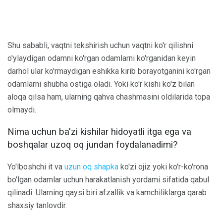
Shu sababli, vaqtni tekshirish uchun vaqtni ko'r qilishni
o'ylaydigan odamni ko'rgan odamlarni ko'rganidan keyin
darhol ular ko'rmaydigan eshikka kirib borayotganini ko'rgan
odamlarni shubha ostiga oladi. Yoki ko'r kishi ko'z bilan
aloqa qilsa ham, ularning qahva chashmasini oldilarida topa
olmaydi.
Nima uchun ba'zi kishilar hidoyatli itga ega va
boshqalar uzoq oq jundan foydalanadimi?
Yo'lboshchi it va
uzun oq shapka
ko'zi ojiz yoki ko'r-ko'rona
bo'lgan odamlar uchun harakatlanish yordami sifatida qabul
qilinadi. Ularning qaysi biri afzallik va kamchiliklarga qarab
shaxsiy tanlovdir.