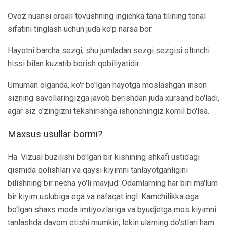
Ovoz nuansi orqali tovushning ingichka tana tilining tonal
sifatini tinglash uchun juda ko'p narsa bor.
Hayotni barcha sezgi, shu jumladan sezgi sezgisi oltinchi
hissi bilan kuzatib borish qobiliyatidir.
Umuman olganda, ko'r bo'lgan hayotga moslashgan inson
sizning savollaringizga javob berishdan juda xursand bo'ladi,
agar siz o'zingizni tekshirishga ishonchingiz komil bo'lsa.
Maxsus usullar bormi?
Ha. Vizual buzilishi bo'lgan bir kishining shkafi ustidagi
qismida qolishlari va qaysi kiyimni tanlayotganligini
bilishning bir necha yo'li mavjud. Odamlarning har biri ma'lum
bir kiyim uslubiga ega va nafaqat ingl. Kamchilikka ega
bo'lgan shaxs moda imtiyozlariga va byudjetga mos kiyimni
tanlashda davom etishi mumkin, lekin ularning do'stlari ham