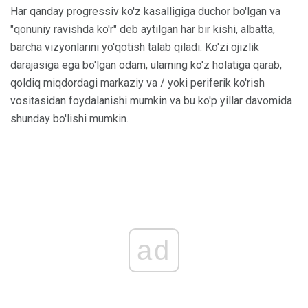
Har qanday progressiv ko'z kasalligiga duchor bo'lgan va
"qonuniy ravishda ko'r" deb aytilgan har bir kishi, albatta,
barcha vizyonlarını yo'qotish talab qiladi. Ko'zi ojizlik
darajasiga ega bo'lgan odam, ularning ko'z holatiga qarab,
qoldiq miqdordagi markaziy va / yoki periferik ko'rish
vositasidan foydalanishi mumkin va bu ko'p yillar davomida
shunday bo'lishi mumkin.
ad