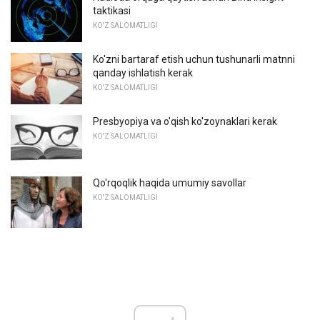
taktikasi
KO'Z SALOMATLIGI
Ko'zni bartaraf etish uchun tushunarli matnni
qanday ishlatish kerak
KO'Z SALOMATLIGI
Presbyopiya va o'qish ko'zoynaklari kerak
KO'Z SALOMATLIGI
Qo'rqoqlik haqida umumiy savollar
KO'Z SALOMATLIGI