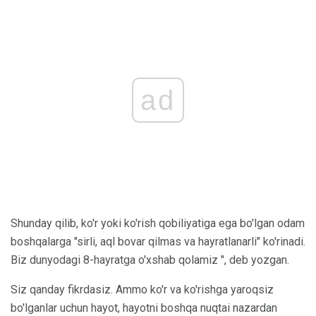
ad
Shunday qilib, ko'r yoki ko'rish qobiliyatiga ega bo'lgan odam
boshqalarga "sirli, aql bovar qilmas va hayratlanarli" ko'rinadi.
Biz dunyodagi 8-hayratga o'xshab qolamiz ", deb yozgan.
Siz qanday fikrdasiz. Ammo ko'r va ko'rishga yaroqsiz
bo'lganlar uchun hayot, hayotni boshqa nuqtai nazardan