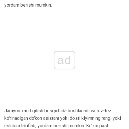
yordam berishi mumkin.
ad
Jarayon xarid qilish bosqichida boshlanadi va tez-tez
ko'rinadigan do'kon asistanı yoki do'sti kiyimning rangi yoki
uslubini ta'riflab, yordam berishi mumkin. Ko'zni past