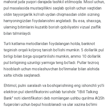
mahorat juda yuqori darajada tashkil etilmoqda. Misol uchun,
pul masalasida mustaqillikni saqlab qolish uchun vaqtidan
oldin tayyorgarlik ko'rish uydan chiqmasdan oldin sizning
hamyoningizdan foydalanishni anglatadi. Bu esa, shaxsga,
ularning bitimlarini kuzatib borish qobiliyatini vizual zaiflik
bilan ta'minlaydi.
Turli katlama metodlaridan foydalangan holda, banknot
teginish orqali ko'proq tanish bo'lishi mumkin. 5 dollarlik pul
birligi bilan birga qisqartirilishi mumkin, ammo 10 dollarlik
pul birligining uzunligi yarmiga teng bo'ladi. Pullar tezroq
hisoblash uchun moslashuvchan bo'linmalar bilan alohida
xalta ichida saqlanadi.
Ehtimol, pulni saralash va boshqarishning eng ishonchli yo'li
elektron pul identifikatorini ushlab turishdir. "IBill Talking
Bank" noti identifikatori deb nomlangan ushbu qurilma AQSh
fuqarolari uchun bepul hisoblanadi va ular xazina bo'limi