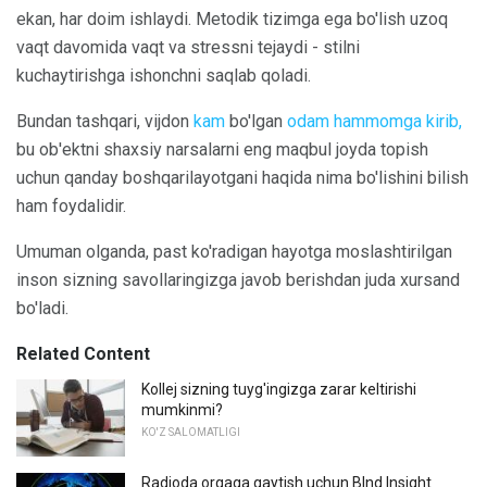
ekan, har doim ishlaydi. Metodik tizimga ega bo'lish uzoq
vaqt davomida vaqt va stressni tejaydi - stilni
kuchaytirishga ishonchni saqlab qoladi.
Bundan tashqari, vijdon
kam
bo'lgan
odam hammomga kirib,
bu ob'ektni shaxsiy narsalarni eng maqbul joyda topish
uchun qanday boshqarilayotgani haqida nima bo'lishini bilish
ham foydalidir.
Umuman olganda, past ko'radigan hayotga moslashtirilgan
inson sizning savollaringizga javob berishdan juda xursand
bo'ladi.
Related Content
Kollej sizning tuyg'ingizga zarar keltirishi
mumkinmi?
KO'Z SALOMATLIGI
Radioda orqaga qaytish uchun Blnd Insight