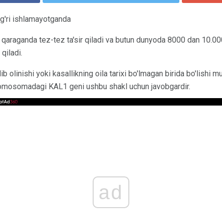
'g'ri ishlamayotganda
 qaraganda tez-tez ta'sir qiladi va butun dunyoda 8000 dan 10.0
qiladi.
 olinishi yoki kasallikning oila tarixi bo'lmagan birida bo'lishi 
omosomadagi KAL1 geni ushbu shakl uchun javobgardir.
ad