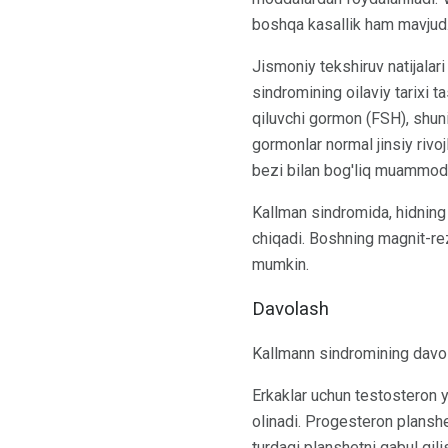
boshqa kasallik ham mavjud
Jismoniy tekshiruv natijalari
sindromining oilaviy tarixi 
qiluvchi gormon (FSH), shuni
gormonlar normal jinsiy rivo
bezi bilan bog'liq muammodi
Kallman sindromida, hidning
chiqadi. Boshning magnit-rez
mumkin.
Davolash
Kallmann sindromining davol
Erkaklar uchun testosteron yo
olinadi. Progesteron planshet
turdagi planshetni qabul qil