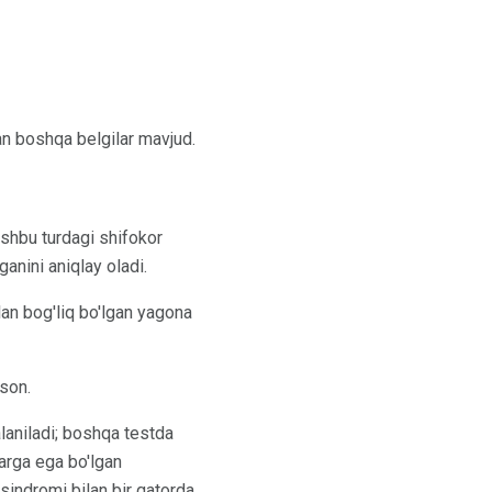
an boshqa belgilar mavjud.
Ushbu turdagi shifokor
anini aniqlay oladi.
lan bog'liq bo'lgan yagona
oson.
alaniladi; boshqa testda
dlarga ega bo'lgan
sindromi bilan bir qatorda