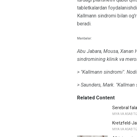
tabletkalardan foydalanishdi
Kallmann sindromi bilan og'r
beradi.
Manbalar:
Abu Jabara, Mousa, Xanan 
sindromining klinik va merosli
> "Kallmann sindromi".
Nodir
> Saunders, Mark.
"Kallman 
Related Content
Serebral fala
MIYA VA ASAB TI
Kretzfeld-Jak
MIYA VA ASAB TI