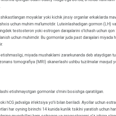
.
 shikastlangan moyaklar yoki kichik jinsiy organlar erkaklarda mav
tashxis uchun muhim ma'lumotdir. Luteinlashadigan gormon (LH) va 
ngdek testosteron yoki estrogen darajalarini o'lchash uchun qon t
jlanish uchun muhimdir. Bu gormonlar juda past darajalari miyada
r.
 etishmasligi, miyada mushaklarni zararkunanda deb ataydigan tuz
onans tomografiya (MRI) skanerlashi ushbu tuzilmalar mavjud yoki
ashi etishmayotgan gormonlar o'rnini bosishga qaratilgan.
ki hCG jadvalga in'ektsiya yo'li bilan beriladi. Ayollar uchun estrad
lari har oyning birinchi 14 kunida kunlik tsiklni yaratish uchun har 
ishning muqobillari ham estrogen va progesteronni o'z ichiga olga