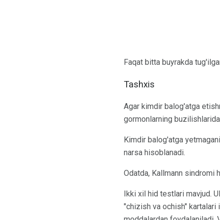
Faqat bitta buyrakda tug'ilg
Tashxis
Agar kimdir balog'atga etish
gormonlarning buzilishlarida
Kimdir balog'atga yetmagani 
narsa hisoblanadi.
Odatda, Kallmann sindromi hi
Ikki xil hid testlari mavjud.
"chizish va ochish" kartalari 
moddalardan foydalaniladi. V