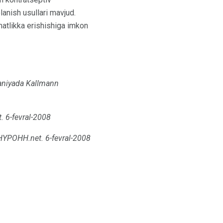
anish usullari mavjud.
matlikka erishishiga imkon
aniyada Kallmann
t.
6-fevral-2008
HYPOHH.net.
6-fevral-2008