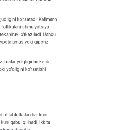
judligini ko'rsatadi. Kallmann
follikulani stimulyatsiya
ekshiruvi o'tkaziladi. Ushbu
 hypotalamus yoki gipofiz
ilmalar yo'qligidan kelib
 yo'qligini ko'rsatishi
iol tabletkalari har kuni
kuni qabul qilinadi. Ikkita
n kontratseptiv