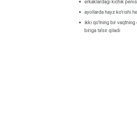
erkaklardagi kichik penis
ayollarda hayz ko'rishi
ikki qo'lning bir vaqtnin
biriga ta'sir qiladi