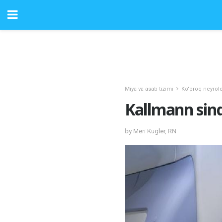
Miya va asab tizimi
Ko'proq neyrolo
Kallmann sin
by Meri Kugler, RN