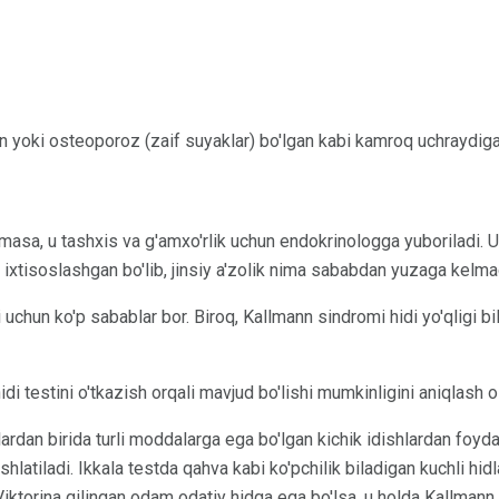
an yoki osteoporoz (zaif suyaklar) bo'lgan kabi kamroq uchraydig
masa, u tashxis va g'amxo'rlik uchun endokrinologga yuboriladi. 
 ixtisoslashgan bo'lib, jinsiy a'zolik nima sababdan yuzaga kelmag
uchun ko'p sabablar bor. Biroq, Kallmann sindromi hidi yo'qligi bi
di testini o'tkazish orqali mavjud bo'lishi mumkinligini aniqlash 
 Ulardan birida turli moddalarga ega bo'lgan kichik idishlardan foyd
ishlatiladi. Ikkala testda qahva kabi ko'pchilik biladigan kuchli hi
iktorina qilingan odam odatiy hidga ega bo'lsa, u holda Kallmann 