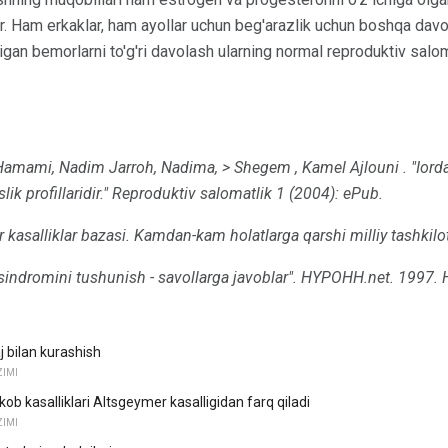
r. Ham erkaklar, ham ayollar uchun beg'arazlik uchun boshqa davol
igan bemorlarni to'g'ri davolash ularning normal reproduktiv salo
Hamami, Nadim Jarroh,
Nadima,
> Shegem
, Kamel
Ajlouni
.
"Iord
k profillaridir."
Reproduktiv salomatlik
1 (2004): ePub.
 kasalliklar bazasi.
Kamdan-kam holatlarga qarshi milliy tashkilo
sindromini tushunish - savollarga javoblar".
HYPOHH.net.
1997. 
j bilan kurashish
ZIMI
ob kasalliklari Altsgeymer kasalligidan farq qiladi
ZIMI