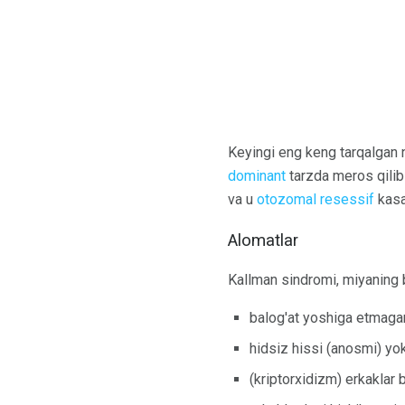
Keyingi eng keng tarqalgan 
dominant
tarzda meros qilib
va u
otozomal resessif
kasal
Alomatlar
Kallman sindromi, miyaning b
balog'at yoshiga etmaga
hidsiz hissi (anosmi) yok
(kriptorxidizm) erkaklar b