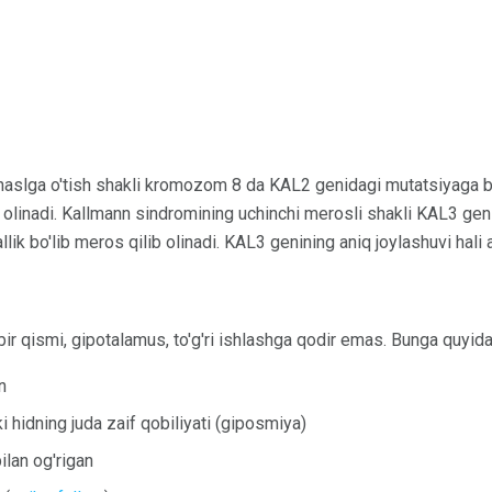
naslga o'tish shakli kromozom 8 da KAL2 genidagi mutatsiyaga bog
 olinadi. Kallmann sindromining uchinchi merosli shakli KAL3 gen
lik bo'lib meros qilib olinadi. KAL3 genining aniq joylashuvi hali
ir qismi, gipotalamus, to'g'ri ishlashga qodir emas. Bunga quyidag
n
i hidning juda zaif qobiliyati (giposmiya)
ilan og'rigan