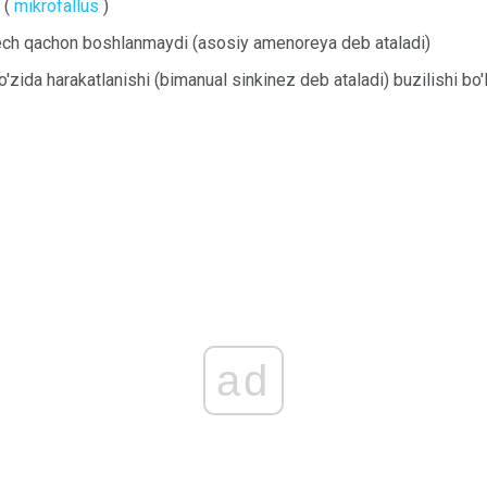
 (
mikrofallus
)
 hech qachon boshlanmaydi (asosiy amenoreya deb ataladi)
g o'zida harakatlanishi (bimanual sinkinez deb ataladi) buzilishi b
ad