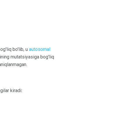
'liq bo'lib, u
autosomal
ining mutatsiyasiga bog'liq
 aniqlanmagan.
ilar kiradi: