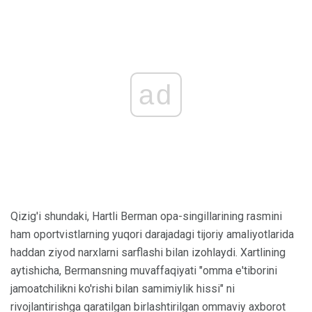
ad
Qizig'i shundaki, Hartli Berman opa-singillarining rasmini
ham oportvistlarning yuqori darajadagi tijoriy amaliyotlarida
haddan ziyod narxlarni sarflashi bilan izohlaydi. Xartlining
aytishicha, Bermansning muvaffaqiyati "omma e'tiborini
jamoatchilikni ko'rishi bilan samimiylik hissi" ni
rivojlantirishga qaratilgan birlashtirilgan ommaviy axborot