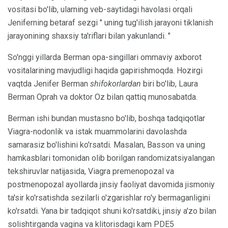
vositasi bo'lib, ularning veb-saytidagi havolasi orqali
Jeniferning betaraf sezgi " uning tug'ilish jarayoni tiklanish
jarayonining shaxsiy ta'riflari bilan yakunlandi. "
So'nggi yillarda Berman opa-singillari ommaviy axborot
vositalarining mavjudligi haqida gapirishmoqda. Hozirgi
vaqtda Jenifer Berman
shifokorlardan
biri bo'lib, Laura
Berman Oprah va doktor Oz bilan qattiq munosabatda.
Berman ishi bundan mustasno bo'lib, boshqa tadqiqotlar
Viagra-nodonlik va istak muammolarini davolashda
samarasiz bo'lishini ko'rsatdi. Masalan, Basson va uning
hamkasblari tomonidan olib borilgan randomizatsiyalangan
tekshiruvlar natijasida, Viagra premenopozal va
postmenopozal ayollarda jinsiy faoliyat davomida jismoniy
ta'sir ko'rsatishda sezilarli o'zgarishlar ro'y bermaganligini
ko'rsatdi. Yana bir tadqiqot shuni ko'rsatdiki, jinsiy a'zo bilan
solishtirganda vagina va klitorisdagi kam PDE5