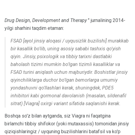
Drug Design, Development and Therapy
" jurnalining 2014-
yilgi sharhini taqdim etaman:
FSAD [ayol jinsiy aloqasi / uyqusizlik buzilishi] murakkab
bir kasallik bo'lib, uning asosiy sababi tashxis qo'yish
qiyin. Jinsiy, psixologik va tibbiy tarixni dastlabki
baholash tizimi mumkin bo'lgan tizimli kasalliklar va
FSAD turini aniqlash uchun majburiydir. Boshistlar jinsiy
qiyinchiliklarga duchor bo'lgan bemorlarga umumiy
yondashuvni qo'llashlari kerak, shuningdek, PDE5
inhibitori kabi gormonal davolanish (masalan, sildenafil
sitrat) [Viagra] oxirgi variant sifatida saqlanishi kerak.
Boshqa so'z bilan aytganda, siz Viagra ni faqatgina
birlamchi tibbiy shifokor (yoki mutaxassis) tomonidan jinsiy
qiziqishlaringiz / uyquning buzilishlarini batafsil va ko'p