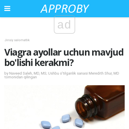
ad
Jinsiy salomatlik
Viagra ayollar uchun mavjud
bo'lishi kerakmi?
by Naveed Saleh, MD, MS; Ushbu o'tilganlik sanasi Meredith Shur, MD
tomonidan qilingan