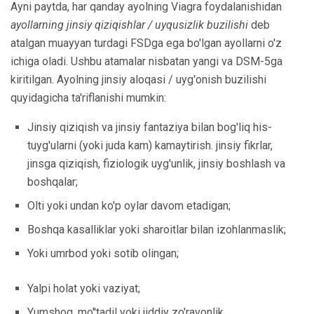
Ayni paytda, har qanday ayolning Viagra foydalanishidan
ayollarning jinsiy qiziqishlar / uyqusizlik buzilishi
deb
atalgan muayyan turdagi FSDga ega bo'lgan ayollarni o'z
ichiga oladi. Ushbu atamalar nisbatan yangi va DSM-5ga
kiritilgan. Ayolning jinsiy aloqasi / uyg'onish buzilishi
quyidagicha ta'riflanishi mumkin:
Jinsiy qiziqish va jinsiy fantaziya bilan bog'liq his-
tuyg'ularni (yoki juda kam) kamaytirish. jinsiy fikrlar,
jinsga qiziqish, fiziologik uyg'unlik, jinsiy boshlash va
boshqalar;
Olti yoki undan ko'p oylar davom etadigan;
Boshqa kasalliklar yoki sharoitlar bilan izohlanmaslik;
Yoki umrbod yoki sotib olingan;
Yalpi holat yoki vaziyat;
Yumshoq, mo''tadil yoki jiddiy zo'ravonlik.