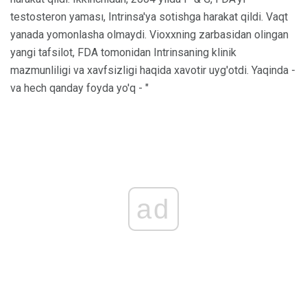
testosteron yaması, Intrinsa'ya sotishga harakat qildi. Vaqt
yanada yomonlasha olmaydi. Vioxxning zarbasidan olingan
yangi tafsilot, FDA tomonidan Intrinsaning klinik
mazmunliligi va xavfsizligi haqida xavotir uyg'otdi. Yaqinda -
va hech qanday foyda yo'q - "
ad