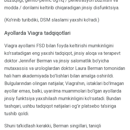
buzuqligi, genito-pelvic og'riq / penetrasyon buzilishi va
modda / dorilarni keltirib chiqaradigan jinsiy disfunktsiya.
(Ko'rinib turibdiki, DSM slaslarni yaxshi ko'radi.)
Ayollarda Viagra tadqiqotlari
Viagra ayollarni FSD bilan foyda keltirishi mumkinligini
ko'rsatadigan eng yaxshi tadqiqot, jinsiy aloqa va terapevt
doktor Jennifer Berman va jinsiy salomatlik bo'yicha
mutaxassis va urologlardan doktor Laura Berman tomonidan
hali ham akademiyada bo'lishlari bilan amalga oshirildi.
Bulgularından olingan natijalar, Viagra'nın, istaklari bo'lmagan
ayollar emas, balki, uyarılma muammolari bo'lgan ayollarda
jinsiy funktsiya yaxshilash mumkinligini ko'rsatadi. Bundan
tashqari, ushbu tadqiqot natijalari og'ir platsebo ta'siriga
tushib qoldi.
Shuni ta'kidlash kerakki, Berman singillari, taniqli