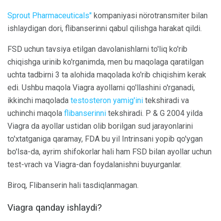
Sprout Pharmaceuticals"
kompaniyasi nörotransmiter bilan
ishlaydigan dori, flibanserinni qabul qilishga harakat qildi.
FSD uchun tavsiya etilgan davolanishlarni to'liq ko'rib
chiqishga urinib ko'rganimda, men bu maqolaga qaratilgan
uchta tadbirni 3 ta alohida maqolada ko'rib chiqishim kerak
edi. Ushbu maqola Viagra ayollarni qo'llashini o'rganadi,
ikkinchi maqolada
testosteron
yamig'ini
tekshiradi va
uchinchi maqola
flibanserinni
tekshiradi. P & G 2004 yilda
Viagra da ayollar ustidan olib borilgan sud jarayonlarini
to'xtatganiga qaramay, FDA bu yil Intrinsani yopib qo'ygan
bo'lsa-da, ayrim shifokorlar hali ham FSD bilan ayollar uchun
test-vrach va Viagra-dan foydalanishni buyurganlar.
Biroq, Flibanserin hali tasdiqlanmagan.
Viagra qanday ishlaydi?