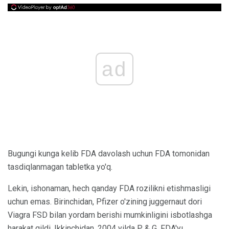
ad
Bugungi kunga kelib FDA davolash uchun FDA tomonidan
tasdiqlanmagan tabletka yo'q.
Lekin, ishonaman, hech qanday FDA rozilikni etishmasligi
uchun emas. Birinchidan, Pfizer o'zining juggernaut dori
Viagra FSD bilan yordam berishi mumkinligini isbotlashga
harakat qildi. Ikkinchidan, 2004 yilda P & G, FDA'yı