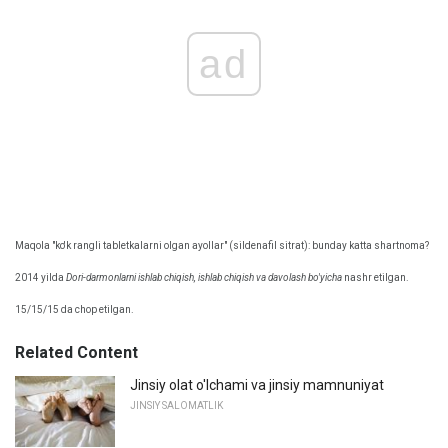
ad
Maqola "ko'k rangli tabletkalarni olgan ayollar" (sildenafil sitrat): bunday katta shartnoma?
2014 yilda
Dori-darmonlarni ishlab chiqish, ishlab chiqish va davolash bo'yicha
nashr etilgan.
15/15/15 da chop etilgan.
Related Content
Jinsiy olat o'lchami va jinsiy mamnuniyat
JINSIY SALOMATLIK