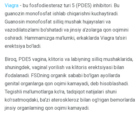
Viagra
- bu fosfodiesteraz turi 5 (PDE5) inhibitori. Bu
guanozin monofosfat ishlab chiqarishni kuchaytiradi.
Guanosin monofosfat silliq mushak hujayralari va
vazodilatozlarni bo'shatadi va jinsiy a'zolarga qon oqimini
oshiradi. Hammamizga ma'lumki, erkaklarda Viagra ta'siri
erektsiya bo'ladi.
Biroq, PDE5 vagina, klitoris va labiyning silliq mushaklarida,
shuningdek, vaginal yorilish va klitoris erektsiyasi bilan
ifodalanadi. FSDning organik sababi bo'lgan ayollarda
genital organlarga qon oqimi kamayadi, deb hisoblashadi.
Tegishli ma'lumotlarga ko'ra, tadqiqot natijalari shuni
ko'rsatmoqdaki, ba'zi ateroskleroz bilan og'rigan bemorlarda
jinsiy organlarning qon oqimi kamayadi.