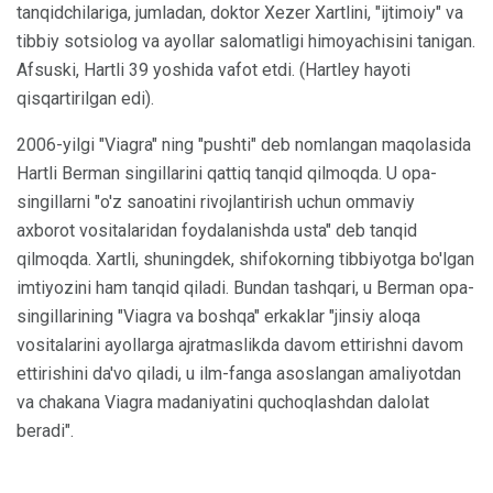
tanqidchilariga, jumladan, doktor Xezer Xartlini, "ijtimoiy" va
tibbiy sotsiolog va ayollar salomatligi himoyachisini tanigan.
Afsuski, Hartli 39 yoshida vafot etdi. (Hartley hayoti
qisqartirilgan edi).
2006-yilgi "Viagra" ning "pushti" deb nomlangan maqolasida
Hartli Berman singillarini qattiq tanqid qilmoqda. U opa-
singillarni "o'z sanoatini rivojlantirish uchun ommaviy
axborot vositalaridan foydalanishda usta" deb tanqid
qilmoqda. Xartli, shuningdek, shifokorning tibbiyotga bo'lgan
imtiyozini ham tanqid qiladi. Bundan tashqari, u Berman opa-
singillarining "Viagra va boshqa" erkaklar "jinsiy aloqa
vositalarini ayollarga ajratmaslikda davom ettirishni davom
ettirishini da'vo qiladi, u ilm-fanga asoslangan amaliyotdan
va chakana Viagra madaniyatini quchoqlashdan dalolat
beradi".