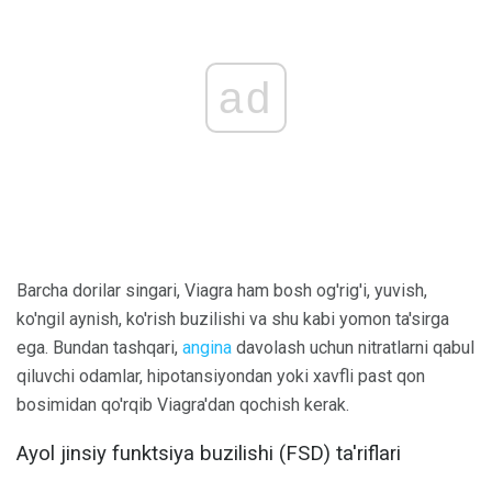
ad
Barcha dorilar singari, Viagra ham bosh og'rig'i, yuvish,
ko'ngil aynish, ko'rish buzilishi va shu kabi yomon ta'sirga
ega. Bundan tashqari,
angina
davolash uchun nitratlarni qabul
qiluvchi odamlar, hipotansiyondan yoki xavfli past qon
bosimidan qo'rqib Viagra'dan qochish kerak.
Ayol jinsiy funktsiya buzilishi (FSD) ta'riflari