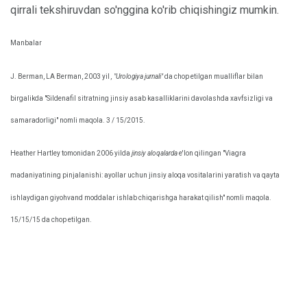
qirrali tekshiruvdan so'nggina ko'rib chiqishingiz mumkin.
Manbalar
J. Berman, LA Berman, 2003 yil
, "Urologiya jurnali"
da chop etilgan mualliflar bilan
birgalikda "Sildenafil sitratning jinsiy asab kasalliklarini davolashda xavfsizligi va
samaradorligi" nomli maqola. 3 / 15/2015.
Heather Hartley tomonidan 2006 yilda
jinsiy aloqalarda
e'lon qilingan "Viagra
madaniyatining pinjalanishi: ayollar uchun jinsiy aloqa vositalarini yaratish va qayta
ishlaydigan giyohvand moddalar ishlab chiqarishga harakat qilish" nomli maqola.
15/15/15 da chop etilgan.