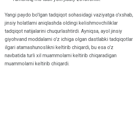
Yangi paydo bo'lgan tadqiqot sohasidagi vaziyatga o'xshab,
jinsiy holatlarni aniqlashda oldingi kelishmovchiliklar
tadqiqot natijalarini chuqurlashtirdi. Ayniqsa, ayol jinsiy
giyohvand moddalarni o'z ichiga olgan dastlabki tadqiqotlar
ilgari atamashunoslikni keltirib chiqardi, bu esa o'z
navbatida turli xil muammolarni keltirib chiqaradigan
muammolarni keltirib chiqardi.