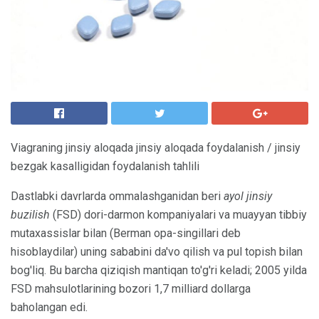
Viagraning jinsiy aloqada jinsiy aloqada foydalanish / jinsiy
bezgak kasalligidan foydalanish tahlili
Dastlabki davrlarda ommalashganidan beri
ayol jinsiy
buzilish
(FSD) dori-darmon kompaniyalari va muayyan tibbiy
mutaxassislar bilan (Berman opa-singillari deb
hisoblaydilar) uning sababini da'vo qilish va pul topish bilan
bog'liq. Bu barcha qiziqish mantiqan to'g'ri keladi; 2005 yilda
FSD mahsulotlarining bozori 1,7 milliard dollarga
baholangan edi.