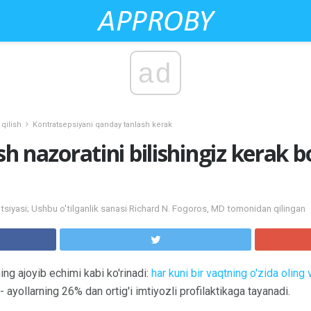
ad
 qilish
Kontratsepsiyani qanday tanlash kerak
ish nazoratini bilishingiz kerak b
atsiyasi; Ushbu o'tilganlik sanasi Richard N. Fogoros, MD tomonidan qilingan
ing ajoyib echimi kabi ko'rinadi:
har kuni bir vaqtning o'zida olin
- ayollarning 26% dan ortig'i imtiyozli profilaktikaga tayanadi.