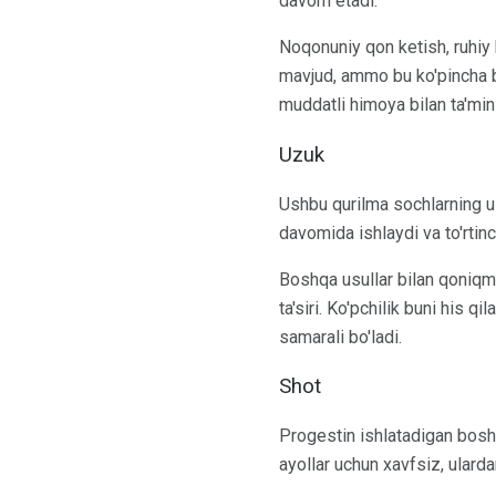
davom etadi.
Noqonuniy qon ketish, ruhiy h
mavjud, ammo bu ko'pincha b
muddatli himoya bilan ta'min
Uzuk
Ushbu qurilma sochlarning uzu
davomida ishlaydi va to'rtinc
Boshqa usullar bilan qoniqma
ta'siri. Ko'pchilik buni his 
samarali bo'ladi.
Shot
Progestin ishlatadigan bosh
ayollar uchun xavfsiz, ulard