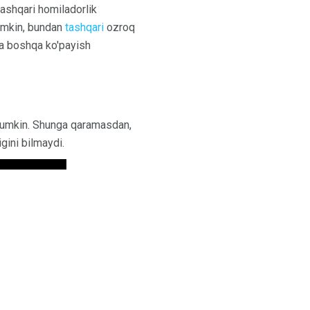
tashqari homiladorlik
umkin, bundan
tashqari
ozroq
va boshqa ko'payish
hi mumkin. Shunga qaramasdan,
igini bilmaydi.