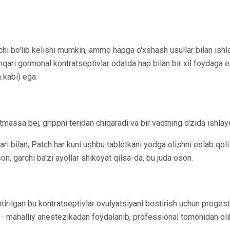
inchi bo'lib kelishi mumkin, ammo hapga o'xshash usullar bilan is
qari gormonal kontratseptivlar odatda hap bilan bir xil foydaga ega
h kabi) ega.
massa bej, grippni teridan chiqaradi va bir vaqtning o'zida ishlayd
lari bilan, Patch har kuni ushbu tabletkani yodga olishni eslab qoli
n, garchi ba'zi ayollar shikoyat qilsa-da, bu juda oson.
htirilgan bu kontratseptivlar ovulyatsiyani bostirish uchun progesti
a - mahalliy anestezikadan foydalanib, professional tomonidan olib