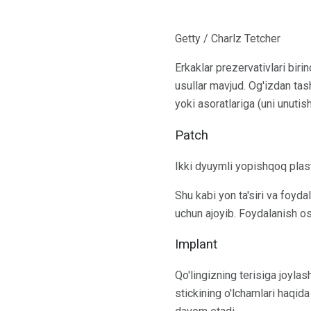
Getty / Charlz Tetcher
Erkaklar prezervativlari bir
usullar mavjud. Og'izdan tash
yoki asoratlariga (uni unutis
Patch
Ikki dyuymli yopishqoq plast
Shu kabi yon ta'siri va foyda
uchun ajoyib. Foydalanish oso
Implant
Qo'lingizning terisiga joylas
stickining o'lchamlari haqid