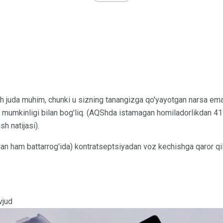
h juda muhim, chunki u sizning tanangizga qo'yayotgan narsa emas,
i mumkinligi bilan bog'liq. (AQShda istamagan homiladorlikdan 41
sh natijasi).
ndan ham battarrog'ida) kontratseptsiyadan voz kechishga qaror q
vjud