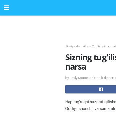
Jinsiy salomatlik
Tug'ishni nazorat
Sizning tug'il
narsa
by Emily Morse, doktorlik dissert
Hap tug'ruqni nazorat qilishn
Oddiy, ishonchli va samarali 