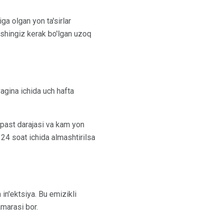
ga olgan yon ta'sirlar
shingiz kerak bo'lgan uzoq
vagina ichida uch hafta
 past darajasi va kam yon
r 24 soat ichida almashtirilsa
n'ektsiya. Bu emizikli
marasi bor.