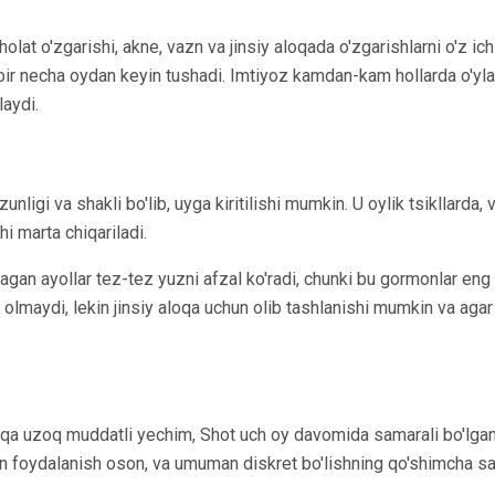
olat o'zgarishi, akne, vazn va jinsiy aloqada o'zgarishlarni o'z ichi
ir necha oydan keyin tushadi. Imtiyoz kamdan-kam hollarda o'yla
laydi.
nligi va shakli bo'lib, uyga kiritilishi mumkin. U oylik tsikllarda, 
hi marta chiqariladi.
gan ayollar tez-tez yuzni afzal ko'radi, chunki bu gormonlar eng
qila olmaydi, lekin jinsiy aloqa uchun olib tashlanishi mumkin va aga
qa uzoq muddatli yechim, Shot uch oy davomida samarali bo'lgan i
an foydalanish oson, va umuman diskret bo'lishning qo'shimcha sa