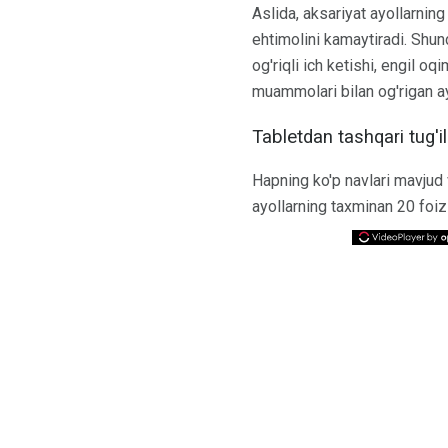
Aslida, aksariyat ayollarning
ehtimolini kamaytiradi. Shun
og'riqli ich ketishi, engil 
muammolari bilan og'rigan ay
Tabletdan tashqari tug'il
Hapning ko'p navlari mavjud v
ayollarning taxminan 20 foi