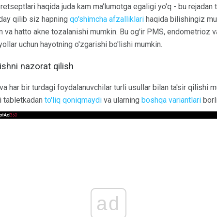
 retseptlari haqida juda kam ma'lumotga egaligi yo'q - bu rejadan 
day qilib siz hapning
qo'shimcha afzalliklari
haqida bilishingiz m
oqim va hatto akne tozalanishi mumkin. Bu og'ir PMS, endometrioz 
ollar uchun hayotning o'zgarishi bo'lishi mumkin.
ishni nazorat qilish
a har bir turdagi foydalanuvchilar turli usullar bilan ta'sir qilis
zi tabletkadan
to'liq qoniqmaydi
va ularning
boshqa variantlari
borl
ad