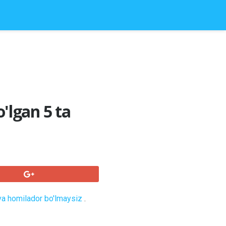
o'lgan 5 ta
g va homilador bo'lmaysiz
.