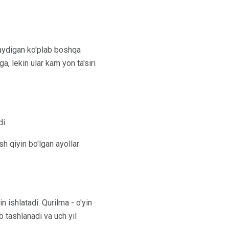
hlaydigan ko'plab boshqa
, lekin ular kam yon ta'siri
i.
sh qiyin bo'lgan ayollar
n ishlatadi. Qurilma - o'yin
 tashlanadi va uch yil