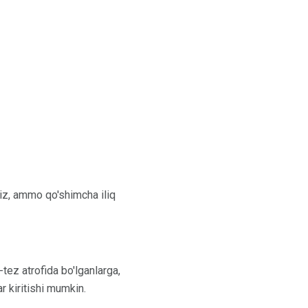
iz, ammo qo'shimcha iliq
tez atrofida bo'lganlarga,
ar kiritishi mumkin.