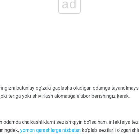
ad
laringizni butunlay og'zaki gaplasha oladigan odamga tayanolmays
ki teriga yoki shivirlash alomatiga e'tibor berishingiz kerak.
odamda chalkashliklarni sezish qiyin bo'lsa ham, infektsiya tez-
uningdek,
yomon qarashlarga nisbatan
ko'plab sezilarli o'zgarishl