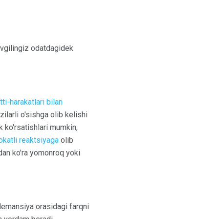
sevgilingiz odatdagidek
tti-harakatlari bilan
larli o'sishga olib kelishi
 ko'rsatishlari mumkin,
okatli reaktsiyaga
olib
idan ko'ra yomonroq yoki
 demansiya orasidagi farqni