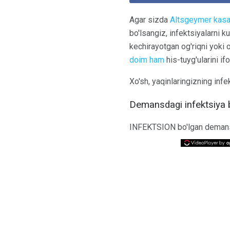
Agar sizda
Altsgeymer kasal
bo'lsangiz, infektsiyalarni 
kechirayotgan og'riqni yoki o
doim ham
his-tuyg'ularini i
Xo'sh, yaqinlaringizning inf
Demansdagi infektsiya b
INFEKTSION bo'lgan demanslı