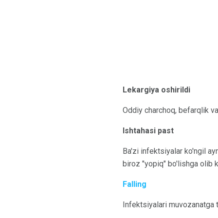
Lekargiya oshirildi
Oddiy charchoq, befarqlik va
Ishtahasi past
Ba'zi infektsiyalar ko'ngil a
biroz "yopiq" bo'lishga olib 
Falling
Infektsiyalari muvozanatga t