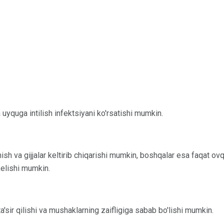
 uyquga intilish infektsiyani ko'rsatishi mumkin.
ynish va gijjalar keltirib chiqarishi mumkin, boshqalar esa faqat o
kelishi mumkin.
a'sir qilishi va mushaklarning zaifligiga sabab bo'lishi mumkin.