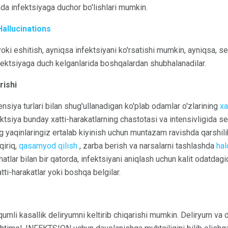
nda infektsiyaga duchor bo'lishlari mumkin.
Hallucinations
 yoki eshitish, ayniqsa infektsiyani ko'rsatishi mumkin, ayniqsa, 
fektsiyaga duch kelganlarida boshqalardan shubhalanadilar.
rishi
iya turlari bilan shug'ullanadigan ko'plab odamlar o'zlarining
xa
tsiya bunday xatti-harakatlarning chastotasi va intensivligida sezi
 yaqinlaringiz ertalab kiyinish uchun muntazam ravishda qarshilik
qiriq,
qasamyod qilish
, zarba berish va narsalarni tashlashda
hal
tlar bilan bir qatorda, infektsiyani aniqlash uchun kalit odatdag
tti-harakatlar yoki boshqa belgilar.
qumli kasallik deliryumni keltirib chiqarishi mumkin. Deliryum va