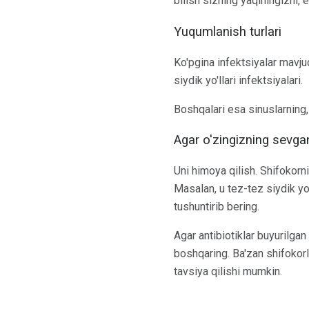
bilish sizning yaqiningizni,
Yuqumlanish turlari
Ko'pgina infektsiyalar mavju
siydik yo'llari infektsiyalari.
Boshqalari esa sinuslarning, 
Agar o'zingizning sevga
Uni himoya qilish. Shifokorni
Masalan, u tez-tez siydik yo'
tushuntirib bering.
Agar antibiotiklar buyurilgan
boshqaring. Ba'zan shifokorl
tavsiya qilishi mumkin.