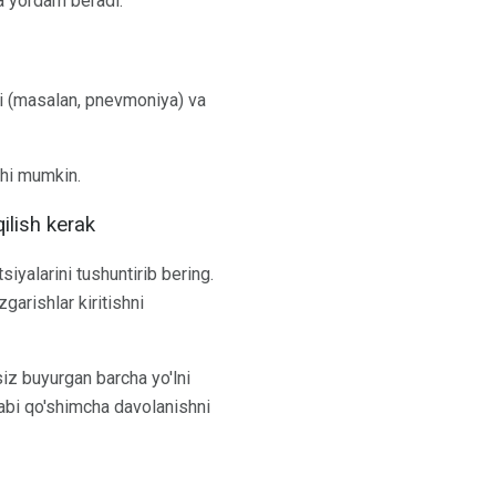
ga yordam beradi.
si (masalan, pnevmoniya) va
ishi mumkin.
ilish kerak
siyalarini tushuntirib bering.
garishlar kiritishni
siz buyurgan barcha yo'lni
 kabi qo'shimcha davolanishni