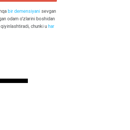
shqa
bir demensiyani
sevgan
agan odam o'zlarini boshidan
qiyinlashtiradi, chunki u
har