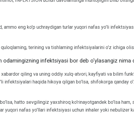
 ehtimol, INFEKTSION uchun davolanishga muhtojligini bilib olish
d, ammo eng ko'p uchraydigan turlar yuqori nafas yo'li infektsiya
quloqlarning, terining va tishlarning infektsiyalarini o'z ichiga ol
n odamingizning infektsiyasi bor deb o'ylasangiz nima q
 xabardor qiling va uning oddiy xulq-atvori, kayfiyati va bilim funkt
li infektsiyalari haqida hikoya qilgan bo'lsa, shifokorga qanday o'z
 bo'lsa, hatto sevgilingiz yaxshiroq ko'rinayotgandek bo'lsa ham, 
ar yuqori nafas yo'llari infektsiyasi uchun inhaler yoki nebulizer