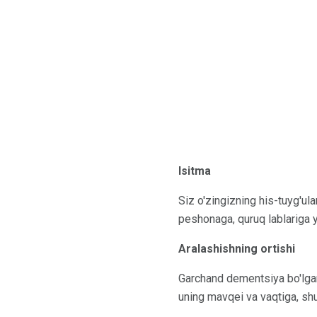
Isitma
Siz o'zingizning his-tuyg'u
peshonaga, quruq lablariga yo
Aralashishning ortishi
Garchand dementsiya bo'lgan 
uning mavqei va vaqtiga, sh