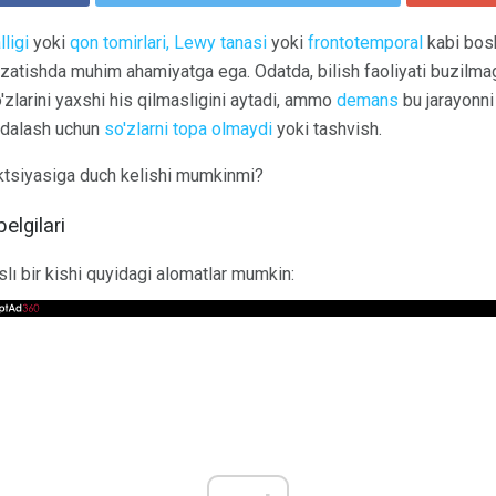
ligi
yoki
qon tomirlari,
Lewy tanasi
yoki
frontotemporal
kabi bo
kuzatishda muhim ahamiyatga ega. Odatda, bilish faoliyati buzilm
'zlarini yaxshi his qilmasligini aytadi, ammo
demans
bu jarayonni 
fodalash uchun
so'zlarni topa olmaydi
yoki tashvish.
ektsiyasiga duch kelishi mumkinmi?
elgilari
 bir kishi quyidagi alomatlar mumkin: