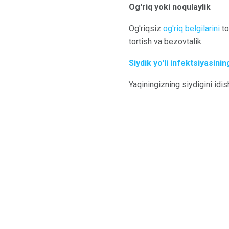
Og'riq yoki noqulaylik
Og'riqsiz
og'riq belgilarini
to
tortish va bezovtalik.
Siydik yo'li infektsiyasinin
Yaqiningizning siydigini idis