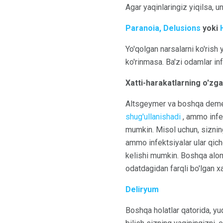
Agar yaqinlaringiz yiqilsa, u
Paranoia, Delusions
yoki
Yo'qolgan narsalarni ko'rish
ko'rinmasa. Ba'zi odamlar in
Xatti-harakatlarning o'zga
Altsgeymer va boshqa demens
shug'ullanishadi
, ammo infek
mumkin. Misol uchun, sizning
ammo infektsiyalar ular qich
kelishi mumkin. Boshqa aloma
odatdagidan farqli bo'lgan xa
Deliryum
Boshqa holatlar qatorida, yu