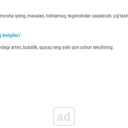
mosha qiling, masalan, tishlamoq, teginishdan saqlanish, yig'las
g belgilari
hdagi artim, bulutlik, quyuq rang yoki qon uchun tekshiring.
ad