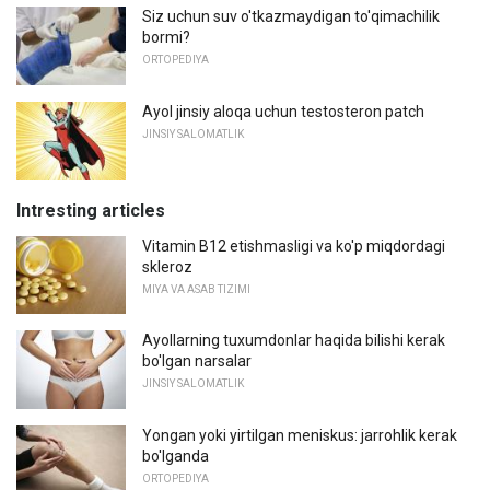
Siz uchun suv o'tkazmaydigan to'qimachilik
bormi?
ORTOPEDIYA
Ayol jinsiy aloqa uchun testosteron patch
JINSIY SALOMATLIK
Intresting articles
Vitamin B12 etishmasligi va ko'p miqdordagi
skleroz
MIYA VA ASAB TIZIMI
Ayollarning tuxumdonlar haqida bilishi kerak
bo'lgan narsalar
JINSIY SALOMATLIK
Yongan yoki yirtilgan meniskus: jarrohlik kerak
bo'lganda
ORTOPEDIYA