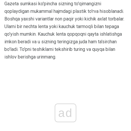
Gazeta sumkasi ko'pincha sizning to'qimangizni
qoplaydigan mukammal hajmdagi plastik to'rva hisoblanadi.
Boshqa yaxshi variantlar non paqir yoki kichik axlat torbalar.
Ularni bir nechta lenta yoki kauchuk tarmoqli bilan tepaga
qo'yish mumkin. Kauchuk lenta qopqoqni qayta ishlatishga
imkon beradi va u sizning teringizga juda ham ta'sirchan
bo'ladi. To'pni teshiklarni tekshirib turing va quyqa bilan
ishlov berishga urinmang.
ad