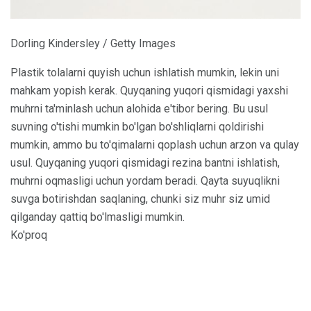
Dorling Kindersley / Getty Images
Plastik tolalarni quyish uchun ishlatish mumkin, lekin uni
mahkam yopish kerak. Quyqaning yuqori qismidagi yaxshi
muhrni ta'minlash uchun alohida e'tibor bering. Bu usul
suvning o'tishi mumkin bo'lgan bo'shliqlarni qoldirishi
mumkin, ammo bu to'qimalarni qoplash uchun arzon va qulay
usul. Quyqaning yuqori qismidagi rezina bantni ishlatish,
muhrni oqmasligi uchun yordam beradi. Qayta suyuqlikni
suvga botirishdan saqlaning, chunki siz muhr siz umid
qilganday qattiq bo'lmasligi mumkin.
Ko'proq