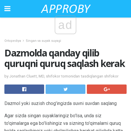
ad
Ortopediya
Singan va suyak suyagi
Dazmolda qanday qilib
quruqni quruq saqlash kerak
by Jonathan Cluett, MD, shifokor tomonidan tasdiqlangan shifokor
Dazmol yoki suzish chog'ingizda suvni suvdan saqlang
Agar sizda singan suyaklaringiz bo'lsa, unda siz
to'qimalarga ega bo'lishingiz va sizning to'qimalarni quruq
holda saqlashingiz yoki cho'milishga harakat qilishda katta