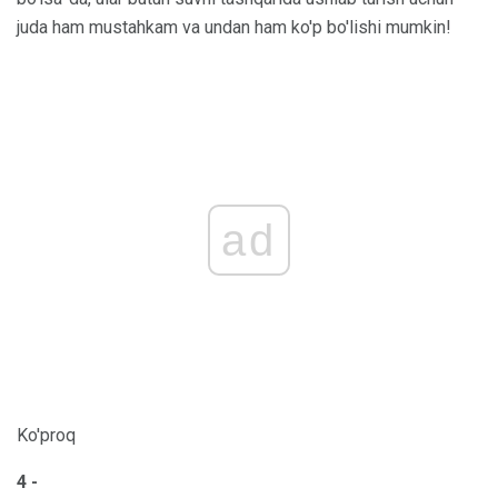
juda ham mustahkam va undan ham ko'p bo'lishi mumkin!
ad
Ko'proq
4 -