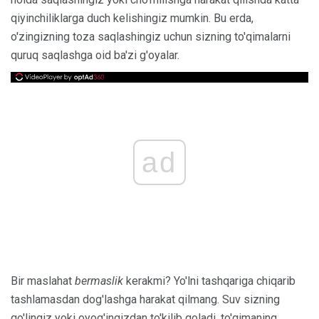
qiyinchiliklarga duch kelishingiz mumkin. Bu erda,
o'zingizning toza saqlashingiz uchun sizning to'qimalarni
quruq saqlashga oid ba'zi g'oyalar.
ad
Bir maslahat
bermaslik
kerakmi? Yo'lni tashqariga chiqarib
tashlamasdan dog'lashga harakat qilmang. Suv sizning
qo'lingiz yoki oyog'ingizdan to'kilib qoladi, to'qimaning