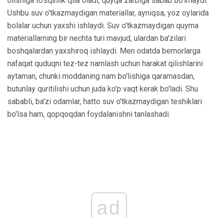
olishiga to'sqinlik qila oladi, quyqa zarbiga sabab bo'lmaydi.
Ushbu suv o'tkazmaydigan materiallar, ayniqsa, yoz oylarida
bolalar uchun yaxshi ishlaydi. Suv o'tkazmaydigan quyma
materiallarning bir nechta turi mavjud, ulardan ba'zilari
boshqalardan yaxshiroq ishlaydi. Men odatda bemorlarga
nafaqat quduqni tez-tez namlash uchun harakat qilishlarini
aytaman, chunki moddaning nam bo'lishiga qaramasdan,
butunlay quritilishi uchun juda ko'p vaqt kerak bo'ladi. Shu
sababli, ba'zi odamlar, hatto suv o'tkazmaydigan teshiklari
bo'lsa ham, qopqoqdan foydalanishni tanlashadi.
ad