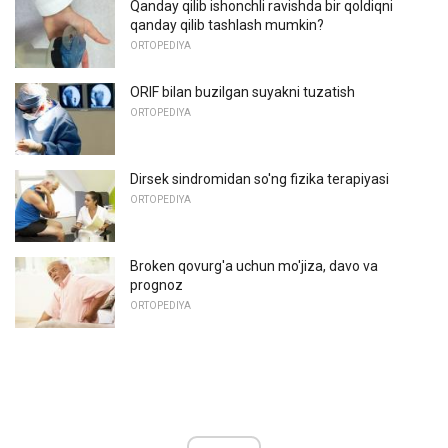
Qanday qilib ishonchli ravishda bir qoldiqni
qanday qilib tashlash mumkin?
ORTOPEDIYA
ORIF bilan buzilgan suyakni tuzatish
ORTOPEDIYA
Dirsek sindromidan so'ng fizika terapiyasi
ORTOPEDIYA
Broken qovurg'a uchun mo'jiza, davo va
prognoz
ORTOPEDIYA