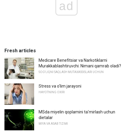
ad
Fresh articles
Medicare Benefitsiar va Narkotiklarni
Murakkablashtiruvchi: Nimani qamrab oladi?
SOG'LIQNI SAQLASH MUTAXASSISLARI UCHUN
Stress va o'lim jarayoni
HAYOTNING OXIRI
MSda miyelin qoplamini ta'mirlash uchun
dietalar
MIYA VA ASAB TIZIMI