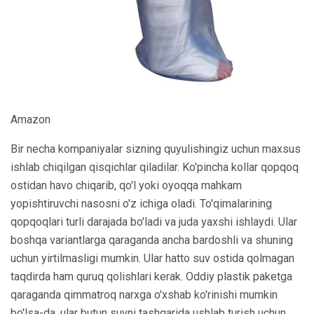
Amazon
Bir necha kompaniyalar sizning quyulishingiz uchun maxsus
ishlab chiqilgan qisqichlar qiladilar. Ko'pincha kollar qopqoq
ostidan havo chiqarib, qo'l yoki oyoqqa mahkam
yopishtiruvchi nasosni o'z ichiga oladi. To'qimalarining
qopqoqlari turli darajada bo'ladi va juda yaxshi ishlaydi. Ular
boshqa variantlarga qaraganda ancha bardoshli va shuning
uchun yirtilmasligi mumkin. Ular hatto suv ostida qolmagan
taqdirda ham quruq qolishlari kerak. Oddiy plastik paketga
qaraganda qimmatroq narxga o'xshab ko'rinishi mumkin
bo'lsa-da, ular butun suvni tashqarida ushlab turish uchun