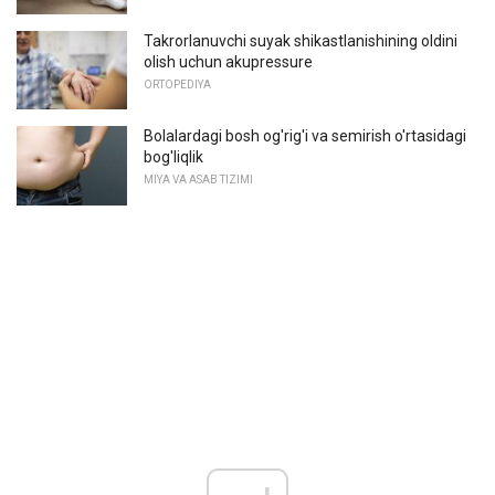
Takrorlanuvchi suyak shikastlanishining oldini
olish uchun akupressure
ORTOPEDIYA
Bolalardagi bosh og'rig'i va semirish o'rtasidagi
bog'liqlik
MIYA VA ASAB TIZIMI