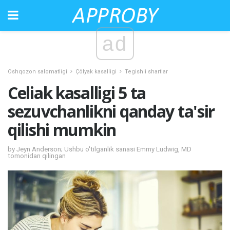
ad
Oshqozon salomatligi
Çölyak kasalligi
Tegishli shartlar
Celiak kasalligi 5 ta
sezuvchanlikni qanday ta'sir
qilishi mumkin
by Jeyn Anderson; Ushbu o'tilganlik sanasi Emmy Ludwig, MD
tomonidan qilingan