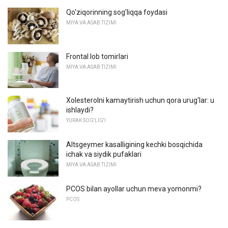
Qo'ziqorinning sog'liqqa foydasi
MIYA VA ASAB TIZIMI
Frontal lob tomirlari
MIYA VA ASAB TIZIMI
Xolesterolni kamaytirish uchun qora urug'lar: u
ishlaydi?
YURAK SOG'LIG'I
Altsgeymer kasalligining kechki bosqichida
ichak va siydik pufaklari
MIYA VA ASAB TIZIMI
PCOS bilan ayollar uchun meva yomonmi?
PCOS