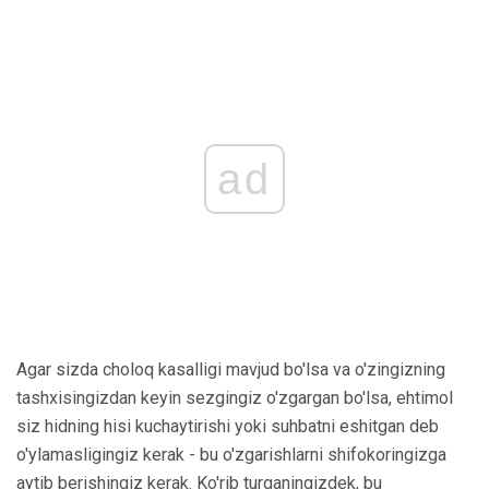
ad
Agar sizda choloq kasalligi mavjud bo'lsa va o'zingizning
tashxisingizdan keyin sezgingiz o'zgargan bo'lsa, ehtimol
siz hidning hisi kuchaytirishi yoki suhbatni eshitgan deb
o'ylamasligingiz kerak - bu o'zgarishlarni shifokoringizga
aytib berishingiz kerak. Ko'rib turganingizdek, bu