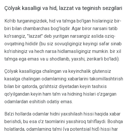
Çölyak kasalligi va hid, lazzat va teginish sezgilari
Ko'rib turganingizdek, hid va ta'mga bo'lgan hislaringiz bir-
biri bilan chambarchas bog'liqdir. Agar biror narsani tatib
ko'rsangiz, "lazzat" deb yuritgan narsangiz aslida oziq-
ovqatning hididir (bu siz sovuqligingiz keyingi safar sinab
ko'rishingiz va hech narsa hidlamasligingiz mumkin. bir xil
ta'mga ega emas va u shodlanib, yaxshi, zerikarli bo'ladi).
Çölyak kasalligiga chalingan va keyinchalik glutensiz
kasalga chalingan odamlarning xabarlarini takomillashtirish
bilan bir qatorda, go'shtsiz diyetadan keyin tashxis
qo'yilgandan keyin ham ta'm va hidning hislari o'zgargan
odamlardan eshitish odatiy emas.
Ba'zi hollarda odamlar hidni yaxshilash hissi haqida xabar
berishdi, bu esa o'z taomlarini yaxshiroq ta'riflaydi. Boshqa
holatlarda, odamlarning ta'mi (va potentsial hid) hissi har