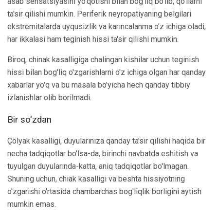
asab sensatsiyasini yo'qotishi bilan bog'liq bo'lib, qo'llarni
ta'sir qilishi mumkin. Periferik neyropatiyaning belgilari
ekstremitalarda uyqusizlik va karıncalanma o'z ichiga oladi,
har ikkalasi ham teginish hissi ta'sir qilishi mumkin.
Biroq, chinak kasalligiga chalingan kishilar uchun teginish
hissi bilan bog'liq o'zgarishlarni o'z ichiga olgan har qanday
xabarlar yo'q va bu masala bo'yicha hech qanday tibbiy
izlanishlar olib borilmadi.
Bir so'zdan
Çölyak kasalligi, duyularınıza qanday ta'sir qilishi haqida bir
necha tadqiqotlar bo'lsa-da, birinchi navbatda eshitish va
tuyulgan duyularında-katta, aniq tadqiqotlar bo'lmagan.
Shuning uchun, chiak kasalligi va beshta hissiyotning
o'zgarishi o'rtasida chambarchas bog'liqlik borligini aytish
mumkin emas.