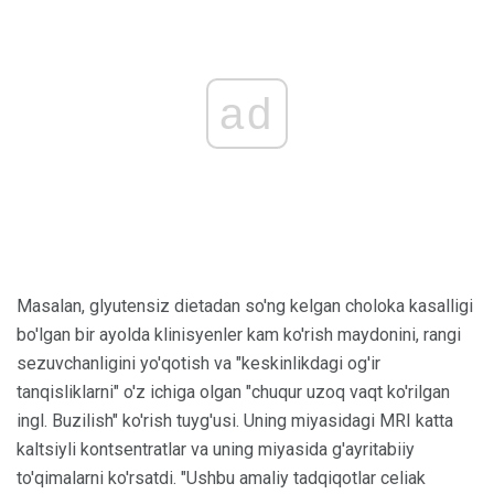
ad
Masalan, glyutensiz dietadan so'ng kelgan choloka kasalligi
bo'lgan bir ayolda klinisyenler kam ko'rish maydonini, rangi
sezuvchanligini yo'qotish va "keskinlikdagi og'ir
tanqisliklarni" o'z ichiga olgan "chuqur uzoq vaqt ko'rilgan
ingl. Buzilish" ko'rish tuyg'usi. Uning miyasidagi MRI katta
kaltsiyli kontsentratlar va uning miyasida g'ayritabiiy
to'qimalarni ko'rsatdi. "Ushbu amaliy tadqiqotlar celiak