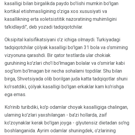
kasalligi bilan birgalikda paydo bo'lishi mumkin bo'lgan
kortikal etishmasligining o'ziga xos xususiyati va
kasallikning erta xoletsistitik nazoratining muhimligini
ta'kidlaydi", deb yozadi tadqiqotchilar.
Oksipital kalsifikatsiyani o'z ichiga olmaydi. Turkiyadagi
tadqiqotchilar çölyak kasalligi bo'lgan 31 bola va o'smirning
vizyonuna qarashdi. Bir qator testlarda ular chokiak
guruhining ko'zlari cho'l bo'lmagan bolalar va o'smirlar kabi
sog'lom bo'lmagan bir necha sohalarni topdilar. Shu bilan
birga, Shvetsiyada olib borilgan juda katta tadqiqotlar shuni
ko'rsatdiki, çölyak kasalligi bo'lgan erkaklar kam ko'rishga
ega emas.
Ko'rinib turibdiki, ko'p odamlar choyak kasalligiga chalingan,
ularning ko'zlari yaxshilangan - ba'zi hollarda, zaif
ko'zoynaklar kerak bo'lgan joyga - glyutensiz dietadan so'ng
boshlanganida. Ayrim odamlar shuningdek, o'zlarining