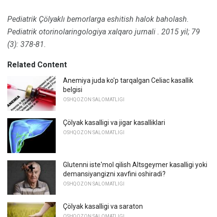
Pediatrik Çölyaklı bemorlarga eshitish halok baholash.
Pediatrik otorinolaringologiya xalqaro jurnali
.
2015 yil; 79
(3): 378-81.
Related Content
Anemiya juda ko'p tarqalgan Celiac kasallik
belgisi
OSHQOZON SALOMATLIGI
Çölyak kasalligi va jigar kasalliklari
OSHQOZON SALOMATLIGI
Glutenni iste'mol qilish Altsgeymer kasalligi yoki
demansiyangizni xavfini oshiradi?
OSHQOZON SALOMATLIGI
Çölyak kasalligi va saraton
OSHQOZON SALOMATLIGI