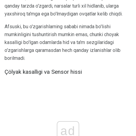
qanday tarzda o'zgardi, narsalar turli xil hidlanib, ularga
yaxshiroq ta'mga ega bo'lmaydigan ovqatlar kelib chiqdi.
Afsuski, bu o'zgarishlarning sababi nimada bo'lishi
mumkinligini tushuntirish mumkin emas, chunki choyak
kasalligi bo'lgan odamlarda hid va ta'm sezgilaridagi
o'zgarishlarga qaramasdan hech qanday izlanishlar olib
borilmadi.
Çölyak kasalligi va Sensor hissi
ad