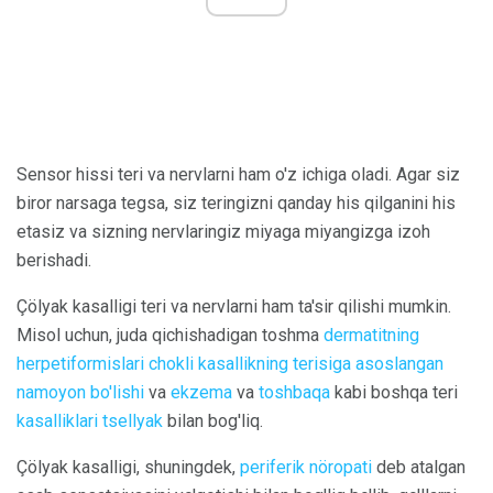
Sensor hissi teri va nervlarni ham o'z ichiga oladi. Agar siz
biror narsaga tegsa, siz teringizni qanday his qilganini his
etasiz va sizning nervlaringiz miyaga miyangizga izoh
berishadi.
Çölyak kasalligi teri va nervlarni ham ta'sir qilishi mumkin.
Misol uchun, juda qichishadigan toshma
dermatitning
herpetiformislari
chokli kasallikning terisiga asoslangan
namoyon bo'lishi
va
ekzema
va
toshbaqa
kabi boshqa teri
kasalliklari
tsellyak
bilan bog'liq.
Çölyak kasalligi, shuningdek,
periferik nöropati
deb atalgan