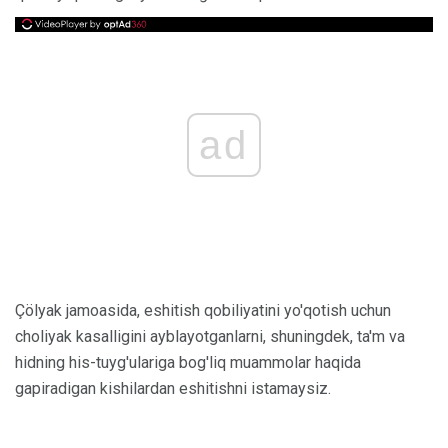
ad
Çölyak jamoasida, eshitish qobiliyatini yo'qotish uchun
choliyak kasalligini ayblayotganlarni, shuningdek, ta'm va
hidning his-tuyg'ulariga bog'liq muammolar haqida
gapiradigan kishilardan eshitishni istamaysiz.