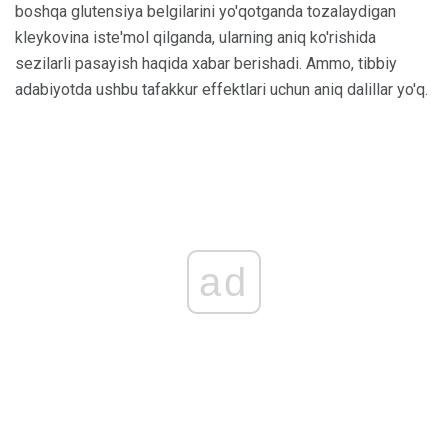
boshqa glutensiya belgilarini yo'qotganda tozalaydigan
kleykovina iste'mol qilganda, ularning aniq ko'rishida
sezilarli pasayish haqida xabar berishadi. Ammo, tibbiy
adabiyotda ushbu tafakkur effektlari uchun aniq dalillar yo'q.
ad