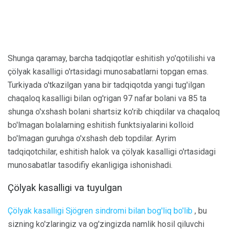
Shunga qaramay, barcha tadqiqotlar eshitish yo'qotilishi va
çölyak kasalligi o'rtasidagi munosabatlarni topgan emas.
Turkiyada o'tkazilgan yana bir tadqiqotda yangi tug'ilgan
chaqaloq kasalligi bilan og'rigan 97 nafar bolani va 85 ta
shunga o'xshash bolani shartsiz ko'rib chiqdilar va chaqaloq
bo'lmagan bolalarning eshitish funktsiyalarini kolloid
bo'lmagan guruhga o'xshash deb topdilar. Ayrim
tadqiqotchilar, eshitish halok va çölyak kasalligi o'rtasidagi
munosabatlar tasodifiy ekanligiga ishonishadi.
Çölyak kasalligi va tuyulgan
Çölyak kasalligi Sjögren sindromi bilan bog'liq bo'lib
, bu
sizning ko'zlaringiz va og'zingizda namlik hosil qiluvchi