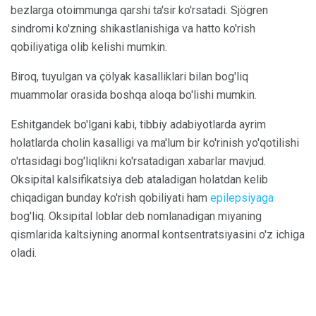
bezlarga otoimmunga qarshi ta'sir ko'rsatadi. Sjögren
sindromi ko'zning shikastlanishiga va hatto ko'rish
qobiliyatiga olib kelishi mumkin.
Biroq, tuyulgan va çölyak kasalliklari bilan bog'liq
muammolar orasida boshqa aloqa bo'lishi mumkin.
Eshitgandek bo'lgani kabi, tibbiy adabiyotlarda ayrim
holatlarda cholin kasalligi va ma'lum bir ko'rinish yo'qotilishi
o'rtasidagi bog'liqlikni ko'rsatadigan xabarlar mavjud.
Oksipital kalsifikatsiya deb ataladigan holatdan kelib
chiqadigan bunday ko'rish qobiliyati ham
epilepsiyaga
bog'liq. Oksipital loblar deb nomlanadigan miyaning
qismlarida kaltsiyning anormal kontsentratsiyasini o'z ichiga
oladi.