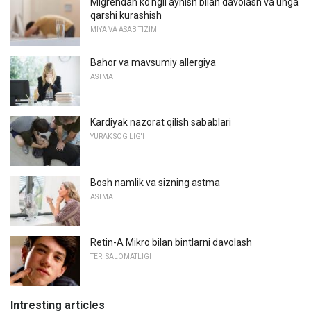
Migrendan ko'ngil aynish bilan davolash va unga
qarshi kurashish
MIYA VA ASAB TIZIMI
Bahor va mavsumiy allergiya
ASTMA
Kardiyak nazorat qilish sabablari
YURAK SOG'LIG'I
Bosh namlik va sizning astma
ASTMA
Retin-A Mikro bilan bintlarni davolash
TERI SALOMATLIGI
Intresting articles