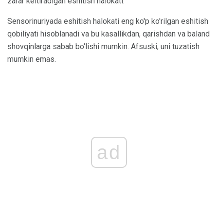
zarar keltiradigan eshitish halokati.
Sensorinuriyada eshitish halokati eng ko'p ko'rilgan eshitish
qobiliyati hisoblanadi va bu kasallikdan, qarishdan va baland
shovqinlarga sabab bo'lishi mumkin. Afsuski, uni tuzatish
mumkin emas.
ad