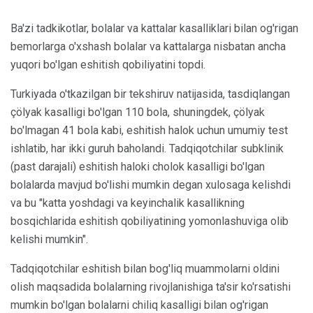
Ba'zi tadkikotlar, bolalar va kattalar kasalliklari bilan og'rigan
bemorlarga o'xshash bolalar va kattalarga nisbatan ancha
yuqori bo'lgan eshitish qobiliyatini topdi.
Turkiyada o'tkazilgan bir tekshiruv natijasida, tasdiqlangan
çölyak kasalligi bo'lgan 110 bola, shuningdek, çölyak
bo'lmagan 41 bola kabi, eshitish halok uchun umumiy test
ishlatib, har ikki guruh baholandi. Tadqiqotchilar subklinik
(past darajali) eshitish haloki cholok kasalligi bo'lgan
bolalarda mavjud bo'lishi mumkin degan xulosaga kelishdi
va bu "katta yoshdagi va keyinchalik kasallikning
bosqichlarida eshitish qobiliyatining yomonlashuviga olib
kelishi mumkin".
Tadqiqotchilar eshitish bilan bog'liq muammolarni oldini
olish maqsadida bolalarning rivojlanishiga ta'sir ko'rsatishi
mumkin bo'lgan bolalarni chiliq kasalligi bilan og'rigan