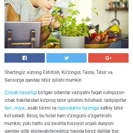
Shartingiz sizning Eshitish, Ko'zingiz, Taste, Ta'sir va
Sensizga qanday ta'sir qilishi mumkin
Çölyak kasalligi
bo'lgan odamlar vaziyatni faqat oshqozon-
ichak traktlaridan ko'proq ta'sir qilishini bilishadi: tadqiqotlar
teri
,
miya
, asab tizimi va
reproduktiv tizimiga
salbiy ta'sir
ko'rsatadi. Biroq, bu holat ham o'zingizni o'zgartirishi
mumkin, yoki hatto siz beshta hissiyot orqali dunyoni
qanday qilib algılayabileceğiniz haqida biroz dalillar bor.