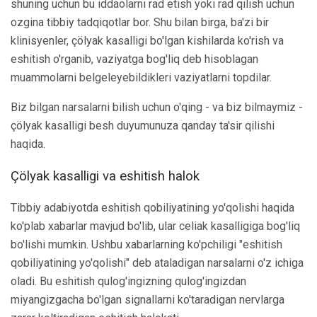
shuning uchun bu iddaolarni rad etish yoki rad qilish uchun
ozgina tibbiy tadqiqotlar bor. Shu bilan birga, ba'zi bir
klinisyenler, çölyak kasalligi bo'lgan kishilarda ko'rish va
eshitish o'rganib, vaziyatga bog'liq deb hisoblagan
muammolarni belgeleyebildikleri vaziyatlarni topdilar.
Biz bilgan narsalarni bilish uchun o'qing - va biz bilmaymiz -
çölyak kasalligi besh duyumunuza qanday ta'sir qilishi
haqida.
Çölyak kasalligi va eshitish halok
Tibbiy adabiyotda eshitish qobiliyatining yo'qolishi haqida
ko'plab xabarlar mavjud bo'lib, ular celiak kasalligiga bog'liq
bo'lishi mumkin. Ushbu xabarlarning ko'pchiligi "eshitish
qobiliyatining yo'qolishi" deb ataladigan narsalarni o'z ichiga
oladi. Bu eshitish qulog'ingizning qulog'ingizdan
miyangizgacha bo'lgan signallarni ko'taradigan nervlarga