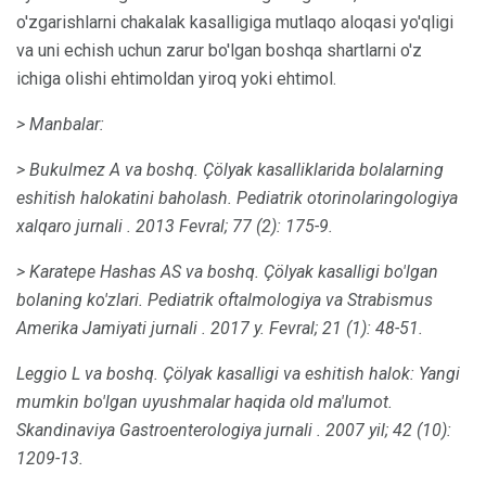
o'zgarishlarni chakalak kasalligiga mutlaqo aloqasi yo'qligi
va uni echish uchun zarur bo'lgan boshqa shartlarni o'z
ichiga olishi ehtimoldan yiroq yoki ehtimol.
> Manbalar:
> Bukulmez A va boshq.
Çölyak kasalliklarida bolalarning
eshitish halokatini baholash.
Pediatrik otorinolaringologiya
xalqaro jurnali
.
2013 Fevral; 77 (2): 175-9.
> Karatepe Hashas AS va boshq.
Çölyak kasalligi bo'lgan
bolaning ko'zlari.
Pediatrik oftalmologiya va Strabismus
Amerika Jamiyati jurnali
.
2017 y. Fevral; 21 (1): 48-51.
Leggio L va boshq.
Çölyak kasalligi va eshitish halok: Yangi
mumkin bo'lgan uyushmalar haqida old ma'lumot.
Skandinaviya Gastroenterologiya jurnali
.
2007 yil; 42 (10):
1209-13.