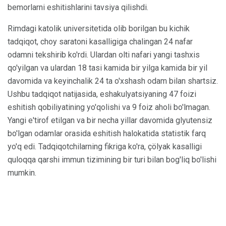
bemorlarni eshitishlarini tavsiya qilishdi.
Rimdagi katolik universitetida olib borilgan bu kichik
tadqiqot, choy saratoni kasalligiga chalingan 24 nafar
odamni tekshirib ko'rdi. Ulardan olti nafari yangi tashxis
qo'yilgan va ulardan 18 tasi kamida bir yilga kamida bir yil
davomida va keyinchalik 24 ta o'xshash odam bilan shartsiz.
Ushbu tadqiqot natijasida, eshakulyatsiyaning 47 foizi
eshitish qobiliyatining yo'qolishi va 9 foiz aholi bo'lmagan.
Yangi e'tirof etilgan va bir necha yillar davomida glyutensiz
bo'lgan odamlar orasida eshitish halokatida statistik farq
yo'q edi. Tadqiqotchilarning fikriga ko'ra, çölyak kasalligi
quloqqa qarshi immun tizimining bir turi bilan bog'liq bo'lishi
mumkin.