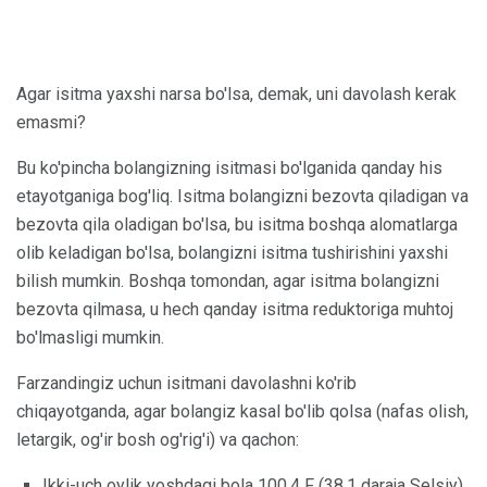
Agar isitma yaxshi narsa bo'lsa, demak, uni davolash kerak
emasmi?
Bu ko'pincha bolangizning isitmasi bo'lganida qanday his
etayotganiga bog'liq. Isitma bolangizni bezovta qiladigan va
bezovta qila oladigan bo'lsa, bu isitma boshqa alomatlarga
olib keladigan bo'lsa, bolangizni isitma tushirishini yaxshi
bilish mumkin. Boshqa tomondan, agar isitma bolangizni
bezovta qilmasa, u hech qanday isitma reduktoriga muhtoj
bo'lmasligi mumkin.
Farzandingiz uchun isitmani davolashni ko'rib
chiqayotganda, agar bolangiz kasal bo'lib qolsa (nafas olish,
letargik, og'ir bosh og'rig'i) va qachon:
Ikki-uch oylik yoshdagi bola 100,4 F (38,1 daraja Selsiy)