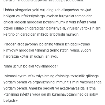
beruvchi moddalarga javob sifatida paydo bo'ladi.
Ushbu pirogenler yoki vujudingizda allaqachon mavjud
bo'lgan va infektsiyalarga javoban hujayralar tomonidan
chiqariladigan moddalar bo'lishi mumkin yoki infektsiyani
o'zlari ishlab chiqaradigan bakteriyalar, viruslar va toksinlarni
keltirib chiqaradigan mikroblar bo'lishi mumkin.
Pirogenlarga javoban, bolaning tanasi ichidagi ko'plab
kimyoviy moddalar tananing termostatini yangi, yuqori
haroratga ko'tarish uchun ishlaydi.
Nima uchun bolalar tovlanmoqda?
Isitmani ayrim infektsiyalarning o'sishiga to'sqinlik qilishga
yordam beradi va organizmning immun tizimini yaxshilashga
yordam beradi. Amerika pediatriya akademiyasida isitma
«tananing infektsiyaga qarshi kurashayotgani haqida ijobiy
belgidir».