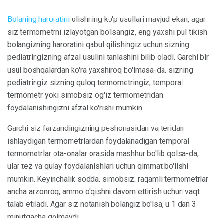
Bolaning haroratini
olishning ko'p usullari mavjud ekan, agar
siz termometrni izlayotgan bo'lsangiz, eng yaxshi pul tikish
bolangizning haroratini qabul qilishingiz uchun sizning
pediatringizning afzal usulini tanlashini bilib oladi. Garchi bir
usul boshqalardan ko'ra yaxshiroq bo'lmasa-da, sizning
pediatringiz sizning quloq termometringiz, temporal
termometr yoki simobsiz og'iz termometridan
foydalanishingizni afzal ko'rishi mumkin.
Garchi siz farzandingizning peshonasidan va teridan
ishlaydigan termometrlardan foydalanadigan temporal
termometrlar ota-onalar orasida mashhur bo'lib qolsa-da,
ular tez va qulay foydalanishlari uchun qimmat bo'lishi
mumkin. Keyinchalik sodda, simobsiz, raqamli termometrlar
ancha arzonroq, ammo o'qishni davom ettirish uchun vaqt
talab etiladi. Agar siz notanish bolangiz bo'lsa, u 1 dan 3
minutgacha qolmaydi.