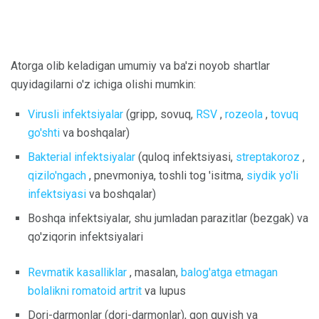
Atorga olib keladigan umumiy va ba'zi noyob shartlar
quyidagilarni o'z ichiga olishi mumkin:
Virusli infektsiyalar
(gripp, sovuq,
RSV
,
rozeola
,
tovuq
go'shti
va boshqalar)
Bakterial infektsiyalar
(quloq infektsiyasi,
streptakoroz
,
qizilo'ngach
, pnevmoniya, toshli tog 'isitma,
siydik yo'li
infektsiyasi
va boshqalar)
Boshqa infektsiyalar, shu jumladan parazitlar (bezgak) va
qo'ziqorin infektsiyalari
Revmatik kasalliklar
, masalan,
balog'atga etmagan
bolalikni romatoid artrit
va lupus
Dori-darmonlar (dori-darmonlar), qon quyish va