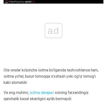
ad
Ota-onalar ko'pincha isitma bo'lganida tashvishlansa ham,
isitma yo'tal, burun tomoqqa o'xshash yoki og'iz tomog'i
kabi alomatdir.
Va eng muhimi,
isitma darajasi
sizning farzandingiz
qanchalik kasal ekanligini aytib bermaydi.