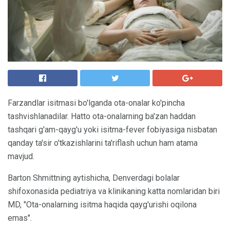
Farzandlar isitmasi bo'lganda ota-onalar ko'pincha
tashvishlanadilar. Hatto ota-onalarning ba'zan haddan
tashqari g'am-qayg'u yoki isitma-fever fobiyasiga nisbatan
qanday ta'sir o'tkazishlarini ta'riflash uchun ham atama
mavjud.
Barton Shmittning aytishicha, Denverdagi bolalar
shifoxonasida pediatriya va klinikaning katta nomlaridan biri
MD, "Ota-onalarning isitma haqida qayg'urishi oqilona
emas".