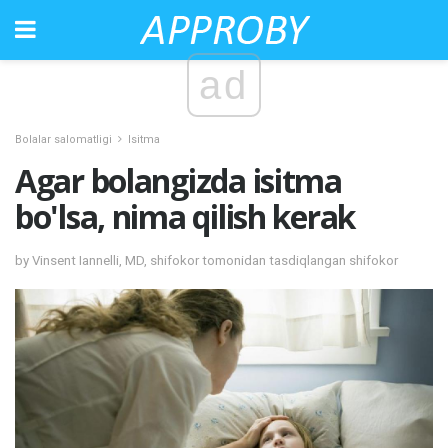
ad
Bolalar salomatligi
Isitma
Agar bolangizda isitma
bo'lsa, nima qilish kerak
by Vinsent Iannelli, MD, shifokor tomonidan tasdiqlangan shifokor