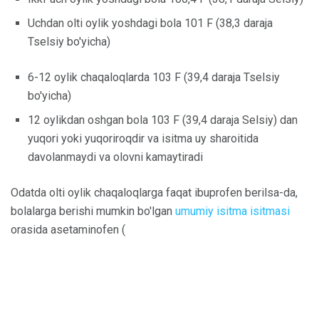
Uchdan olti oylik yoshdagi bola 101 F (38,3 daraja
Tselsiy bo'yicha)
6-12 oylik chaqaloqlarda 103 F (39,4 daraja Tselsiy
bo'yicha)
12 oylikdan oshgan bola 103 F (39,4 daraja Selsiy) dan
yuqori yoki yuqoriroqdir va isitma uy sharoitida
davolanmaydi va olovni kamaytiradi
Odatda olti oylik chaqaloqlarga faqat ibuprofen berilsa-da,
bolalarga berishi mumkin bo'lgan
umumiy isitma isitmasi
orasida asetaminofen (