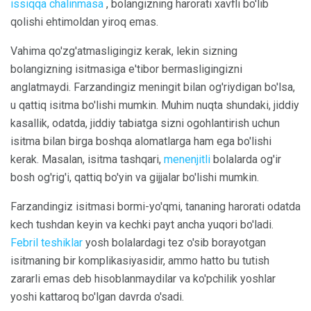
issiqqa chalinmasa
, bolangizning harorati xavfli bo'lib
qolishi ehtimoldan yiroq emas.
Vahima qo'zg'atmasligingiz kerak, lekin sizning
bolangizning isitmasiga e'tibor bermasligingizni
anglatmaydi. Farzandingiz meningit bilan og'riydigan bo'lsa,
u qattiq isitma bo'lishi mumkin. Muhim nuqta shundaki, jiddiy
kasallik, odatda, jiddiy tabiatga sizni ogohlantirish uchun
isitma bilan birga boshqa alomatlarga ham ega bo'lishi
kerak. Masalan, isitma tashqari,
menenjitli
bolalarda og'ir
bosh og'rig'i, qattiq bo'yin va gijjalar bo'lishi mumkin.
Farzandingiz isitmasi bormi-yo'qmi, tananing harorati odatda
kech tushdan keyin va kechki payt ancha yuqori bo'ladi.
Febril teshiklar
yosh bolalardagi tez o'sib borayotgan
isitmaning bir komplikasiyasidir, ammo hatto bu tutish
zararli emas deb hisoblanmaydilar va ko'pchilik yoshlar
yoshi kattaroq bo'lgan davrda o'sadi.