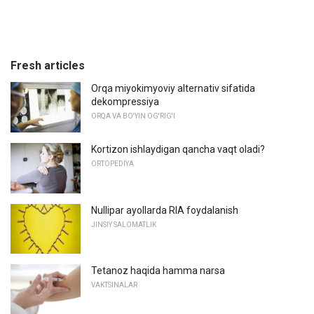
Fresh articles
Orqa miyokimyoviy alternativ sifatida
dekompressiya
ORQA VA BO'YIN OG'RIG'I
Kortizon ishlaydigan qancha vaqt oladi?
ORTOPEDIYA
Nullipar ayollarda RIA foydalanish
JINSIY SALOMATLIK
Tetanoz haqida hamma narsa
VAKTSINALAR