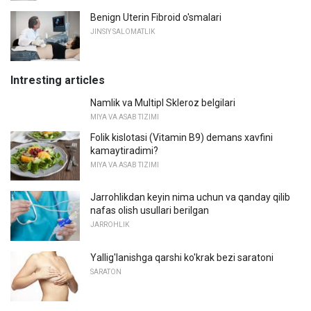
Benign Uterin Fibroid o'smalari
JINSIY SALOMATLIK
Intresting articles
Namlik va Multipl Skleroz belgilari
MIYA VA ASAB TIZIMI
Folik kislotasi (Vitamin B9) demans xavfini
kamaytiradimi?
MIYA VA ASAB TIZIMI
Jarrohlikdan keyin nima uchun va qanday qilib
nafas olish usullari berilgan
JARROHLIK
Yallig'lanishga qarshi ko'krak bezi saratoni
SARATON