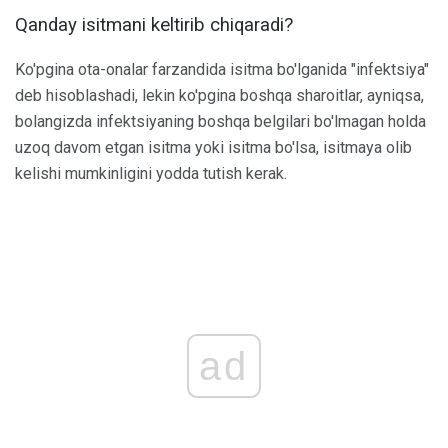
Qanday isitmani keltirib chiqaradi?
Ko'pgina ota-onalar farzandida isitma bo'lganida "infektsiya"
deb hisoblashadi, lekin ko'pgina boshqa sharoitlar, ayniqsa,
bolangizda infektsiyaning boshqa belgilari bo'lmagan holda
uzoq davom etgan isitma yoki isitma bo'lsa, isitmaya olib
kelishi mumkinligini yodda tutish kerak.
ad