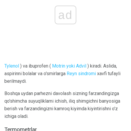
ad
Tylenol
) va ibuprofen (
Motrin yoki Advil
) kiradi. Aslida,
aspirinni bolalar va o'smirlarga
Reyn sindromi
xavfi tufayli
berilmaydi.
Boshqa uydan parhezni davolash sizning farzandingizga
qo'shimcha suyuqliklarni ichish, iliq shimgichni banyosiga
berish va farzandingizni kamroq kiyimda kiyintirishni o'z
ichiga oladi.
Termometrlar