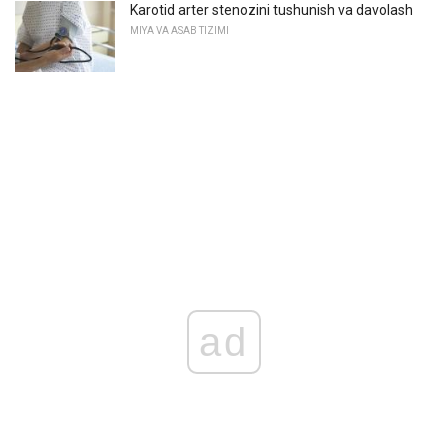
Karotid arter stenozini tushunish va davolash
MIYA VA ASAB TIZIMI
ad