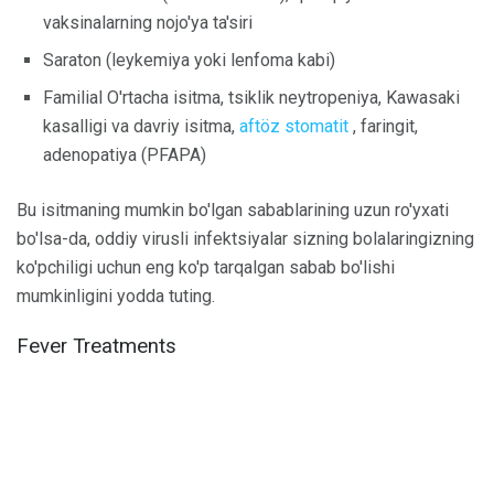
vaksinalarning nojo'ya ta'siri
Saraton (leykemiya yoki lenfoma kabi)
Familial O'rtacha isitma, tsiklik neytropeniya, Kawasaki
kasalligi va davriy isitma,
aftöz stomatit
, faringit,
adenopatiya (PFAPA)
Bu isitmaning mumkin bo'lgan sabablarining uzun ro'yxati
bo'lsa-da, oddiy virusli infektsiyalar sizning bolalaringizning
ko'pchiligi uchun eng ko'p tarqalgan sabab bo'lishi
mumkinligini yodda tuting.
Fever Treatments