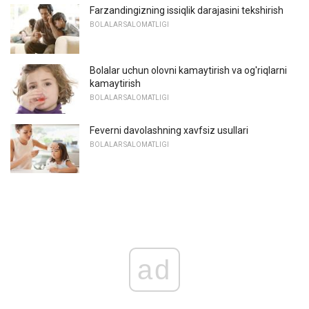
Farzandingizning issiqlik darajasini tekshirish
BOLALAR SALOMATLIGI
Bolalar uchun olovni kamaytirish va og'riqlarni
kamaytirish
BOLALAR SALOMATLIGI
Feverni davolashning xavfsiz usullari
BOLALAR SALOMATLIGI
ad