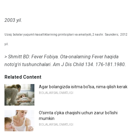
2003 yil.
Uzoq: bolalar yuqumli kasalliklarining printsiplari va amaliyoti, 2 nashr.
Saunders;
2012
yil.
> Shmitt BD: Fever Fobiya.
Ota-onalarning Fever haqida
noto'g'ri tushunchalari.
Am J Dis Child 134. 176-181.1980.
Related Content
Agar bolangizda isitma bo'lsa, nima qilish kerak
BOLALAR SALOMATLIGI
O'simta o'pka chaqishi uchun zarur bo'lishi
mumkin
BOLALAR SALOMATLIGI