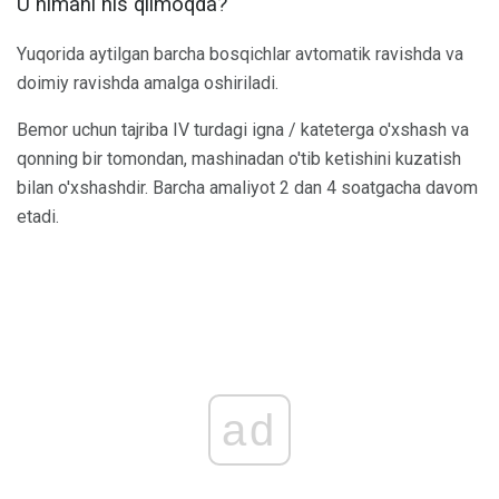
U nimani his qilmoqda?
Yuqorida aytilgan barcha bosqichlar avtomatik ravishda va
doimiy ravishda amalga oshiriladi.
Bemor uchun tajriba IV turdagi igna / kateterga o'xshash va
qonning bir tomondan, mashinadan o'tib ketishini kuzatish
bilan o'xshashdir. Barcha amaliyot 2 dan 4 soatgacha davom
etadi.
ad