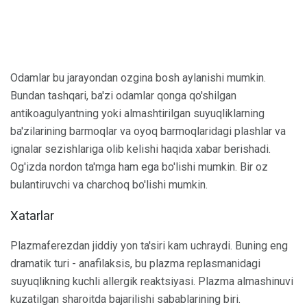
Odamlar bu jarayondan ozgina bosh aylanishi mumkin.
Bundan tashqari, ba'zi odamlar qonga qo'shilgan
antikoagulyantning yoki almashtirilgan suyuqliklarning
ba'zilarining barmoqlar va oyoq barmoqlaridagi plashlar va
ignalar sezishlariga olib kelishi haqida xabar berishadi.
Og'izda nordon ta'mga ham ega bo'lishi mumkin. Bir oz
bulantiruvchi va charchoq bo'lishi mumkin.
Xatarlar
Plazmaferezdan jiddiy yon ta'siri kam uchraydi. Buning eng
dramatik turi - anafilaksis, bu plazma replasmanidagi
suyuqlikning kuchli allergik reaktsiyasi. Plazma almashinuvi
kuzatilgan sharoitda bajarilishi sabablarining biri.