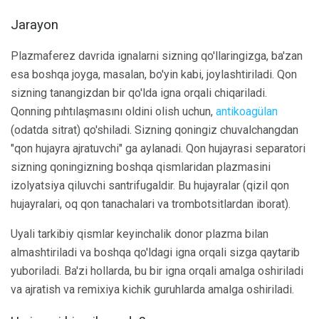
Jarayon
Plazmaferez davrida ignalarni sizning qo'llaringizga, ba'zan
esa boshqa joyga, masalan, bo'yin kabi, joylashtiriladi. Qon
sizning tanangizdan bir qo'lda igna orqali chiqariladi.
Qonning pıhtılaşmasını oldini olish uchun,
antikoagülan
(odatda sitrat) qo'shiladi. Sizning qoningiz chuvalchangdan
"qon hujayra ajratuvchi" ga aylanadi. Qon hujayrasi separatori
sizning qoningizning boshqa qismlaridan plazmasini
izolyatsiya qiluvchi santrifugaldir. Bu hujayralar (qizil qon
hujayralari, oq qon tanachalari va trombotsitlardan iborat).
Uyali tarkibiy qismlar keyinchalik donor plazma bilan
almashtiriladi va boshqa qo'ldagi igna orqali sizga qaytarib
yuboriladi. Ba'zi hollarda, bu bir igna orqali amalga oshiriladi
va ajratish va remixiya kichik guruhlarda amalga oshiriladi.