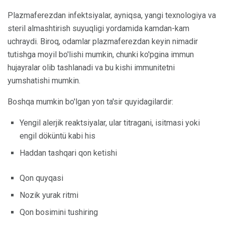
Plazmaferezdan infektsiyalar, ayniqsa, yangi texnologiya va
steril almashtirish suyuqligi yordamida kamdan-kam
uchraydi. Biroq, odamlar plazmaferezdan keyin nimadir
tutishga moyil bo'lishi mumkin, chunki ko'pgina immun
hujayralar olib tashlanadi va bu kishi immunitetni
yumshatishi mumkin.
Boshqa mumkin bo'lgan yon ta'sir quyidagilardir:
Yengil alerjik reaktsiyalar, ular titragani, isitmasi yoki
engil döküntü kabi his
Haddan tashqari qon ketishi
Qon quyqasi
Nozik yurak ritmi
Qon bosimini tushiring