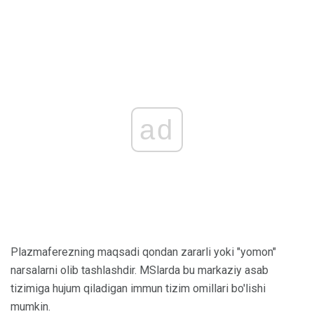
ad
Plazmaferezning maqsadi qondan zararli yoki "yomon"
narsalarni olib tashlashdir. MSlarda bu markaziy asab
tizimiga hujum qiladigan immun tizim omillari bo'lishi
mumkin.