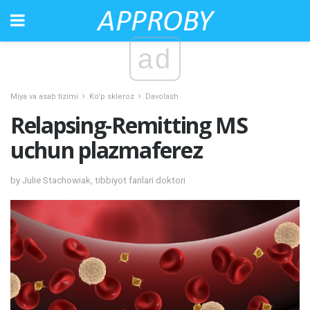
ad
Miya va asab tizimi
Ko'p skleroz
Davolash
Relapsing-Remitting MS
uchun plazmaferez
by Julie Stachowiak, tibbiyot fanlari doktori