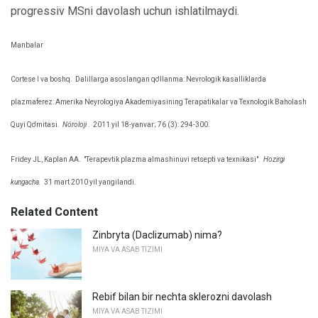
progressiv MSni davolash uchun ishlatilmaydi.
Manbalar
Cortese I va boshq.
Dalillarga asoslangan qo'llanma: Nevrologik kasalliklarda
plazmaferez: Amerika Neyrologiya Akademiyasining Terapatikalar va Texnologik Baholash
Quyi Qo'mitasi.
Nöroloji
.
2011 yil 18-yanvar; 76 (3): 294-300.
Fridey JL, Kaplan AA.
"Terapevtik plazma almashinuvi retsepti va texnikasi".
Hozirgi
kungacha.
31 mart 2010 yil yangilandi.
Related Content
Zinbryta (Daclizumab) nima?
MIYA VA ASAB TIZIMI
Rebif bilan bir nechta sklerozni davolash
MIYA VA ASAB TIZIMI