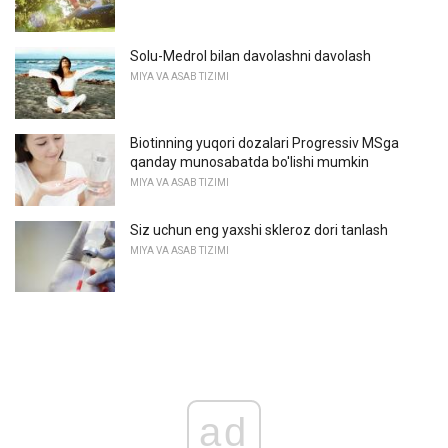
Solu-Medrol bilan davolashni davolash
MIYA VA ASAB TIZIMI
Biotinning yuqori dozalari Progressiv MSga
qanday munosabatda bo'lishi mumkin
MIYA VA ASAB TIZIMI
Siz uchun eng yaxshi skleroz dori tanlash
MIYA VA ASAB TIZIMI
ad