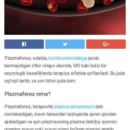
Plazmaferez, odatda,
kortikosteroidlarga
javob
bermaydigan o'tkir relaps davrida, MS kabi ba'zi bir
neyrologik kasalliklarda terapiya sifatida qo'llaniladi. Bu juda
og'riqli tartib, va yon ta'siri juda kam.
Plazmaferez nima?
Plazmaferez, terapevtik
plazma almashinuvi
deb
nomlanadigan, inson tanasidan tashqarida qonni qondan
ajratadigan va qon plazmasining plazma tarkibiy qismini
qonning suyuq yoki suyuq qismi bo'lgan qismini ajratib