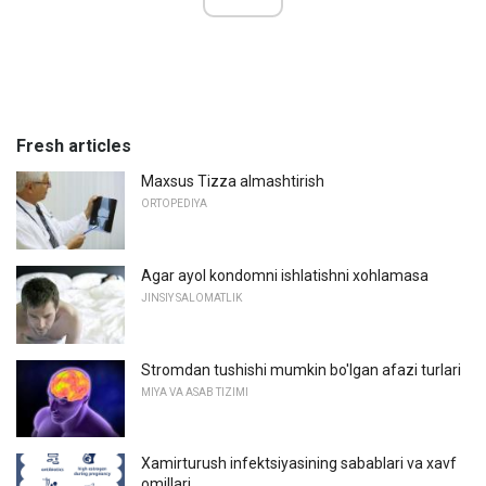
Fresh articles
Maxsus Tizza almashtirish
ORTOPEDIYA
Agar ayol kondomni ishlatishni xohlamasa
JINSIY SALOMATLIK
Stromdan tushishi mumkin bo'lgan afazi turlari
MIYA VA ASAB TIZIMI
Xamirturush infektsiyasining sabablari va xavf
omillari