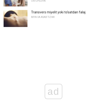
ORTOPEDIYA
Transvers miyelit yoki to'satdan falaj
MIYA VA ASAB TIZIMI
ad