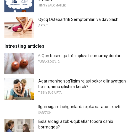
JINSIY SALOMATLIK
Oyoq Osteoartriti Semptomlari va davolash
ARTRIT
Intresting articles
6 Qon bosimiga ta'sir qiluvchi umumiy dorilar
YURAK SOG'LIG'I
Agar mening sog'liqim rejasi bekor qilinayotgan
bo'lsa, nima qilishim kerak?
TIBBIY SUG'URTA
Ilgari sigaret ichganlarda o'pka saratoni xavfi
SARATON
Bolalardagi azob-uqubatlar tobora oshib
bormoqda?