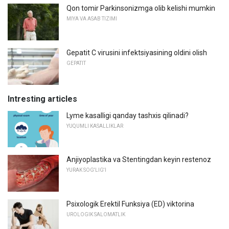
Qon tomir Parkinsonizmga olib kelishi mumkin
MIYA VA ASAB TIZIMI
Gepatit C virusini infektsiyasining oldini olish
GEPATIT
Intresting articles
Lyme kasalligi qanday tashxis qilinadi?
YUQUMLI KASALLIKLAR
Anjiyoplastika va Stentingdan keyin restenoz
YURAK SOG'LIG'I
Psixologik Erektil Funksiya (ED) viktorina
UROLOGIK SALOMATLIK