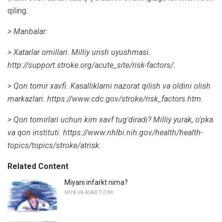
qiling.
> Manbalar:
> Xatarlar omillari.
Milliy urish uyushmasi.
http://support.stroke.org/acute_site/risk-factors/.
> Qon tomir xavfi.
Kasalliklarni nazorat qilish va oldini olish
markazlari.
https://www.cdc.gov/stroke/risk_factors.htm.
> Qon tomirlari uchun kim xavf tug'diradi?
Milliy yurak, o'pka
va qon instituti.
https://www.nhlbi.nih.gov/health/health-
topics/topics/stroke/atrisk.
Related Content
Miyani infarkt nima?
MIYA VA ASAB TIZIMI