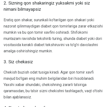
2. Sizning qon shakaringiz yuksakmi yoki siz
nimani bilmayapsiz
Eratiq qon shakar, surunkali ko'tarilgan qon shakari yoki
nazorat qilinmaydigan diabet qon tomirlariga zarar etkazishi
mumkin va bu qon tomir xavfini oshiradi. Shifokorni
muntazam ravishda tekshirib turing, shunda diabet yoki dori
vositasida kerakli diabet tekshiruvini va to'g'ri davolashni
amalga oshirishingiz mumkin.
3. Siz chekasiz
Chekish buzish odat tusiga kiradi. Agar qon tomir xavfi
mavjud bo'lgan eng muhim belgilaridan biri hisoblanadi.
Yaxshi xabar shundaki, chekishning zararli ta'siriga
qaramasdan, bu ta'sir sizni chekishni tashlagach, vaqt o'tishi
bilan ajablanasiz.