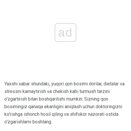
ad
Yaxshi xabar shundaki, yuqori qon bosimi dorilar, dietalar va
stressni kamaytirish va chekish kabi turmush tarzini
o'zgartirish bilan boshqarilishi mumkin. Sizning qon
bosimingiz qanaqa ekanligini aniqlash uchun doktoringizni
ko'rishga ishonch hosil qiling va shifokor nazorati ostida
o'zgarishlarni boshlang.