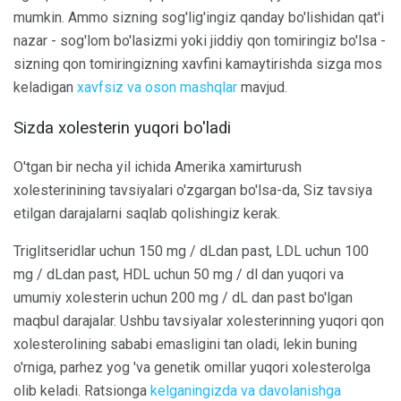
mumkin. Ammo sizning sog'lig'ingiz qanday bo'lishidan qat'i
nazar - sog'lom bo'lasizmi yoki jiddiy qon tomiringiz bo'lsa -
sizning qon tomiringizning xavfini kamaytirishda sizga mos
keladigan
xavfsiz va oson mashqlar
mavjud.
Sizda xolesterin yuqori bo'ladi
O'tgan bir necha yil ichida Amerika xamirturush
xolesterinining tavsiyalari o'zgargan bo'lsa-da, Siz tavsiya
etilgan darajalarni saqlab qolishingiz kerak.
Triglitseridlar uchun 150 mg / dLdan past, LDL uchun 100
mg / dLdan past, HDL uchun 50 mg / dl dan yuqori va
umumiy xolesterin uchun 200 mg / dL dan past bo'lgan
maqbul darajalar. Ushbu tavsiyalar xolesterinning yuqori qon
xolesterolining sababi emasligini tan oladi, lekin buning
o'rniga, parhez yog 'va genetik omillar yuqori xolesterolga
olib keladi. Ratsionga
kelganingizda va davolanishga