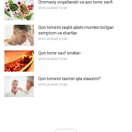
Ommaviy ovqatlanish va qon tomir xavfi
MIYA VA ASAB TIZIMI
Qon tomirini taqlid qilishi mumkin bo'lgan
semptom va shartlar
MIYA VA ASAB TIZIMI
Qon tomir xavf omillari
MIYA VA ASAB TIZIMI
Qon tomirini taxmin qila olasizmi?
MIYA VA ASAB TIZIMI