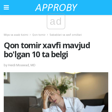
ad
Miya va asab tizimi
Qon tomir
Sabablari va xavf omillari
Qon tomir xavfi mavjud
bo'lgan 10 ta belgi
by Heidi Moawad, MD