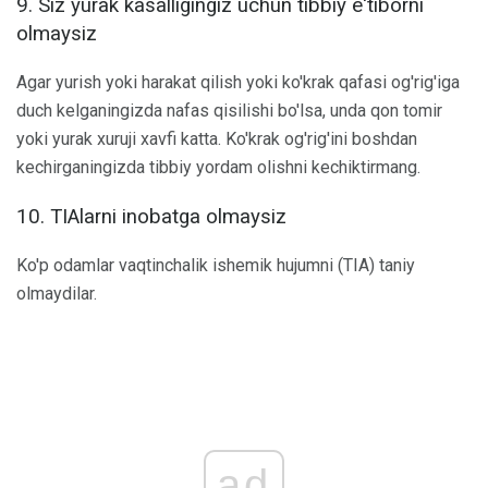
9. Siz yurak kasalligingiz uchun tibbiy e'tiborni
olmaysiz
Agar yurish yoki harakat qilish yoki ko'krak qafasi og'rig'iga
duch kelganingizda nafas qisilishi bo'lsa, unda qon tomir
yoki yurak xuruji xavfi katta. Ko'krak og'rig'ini boshdan
kechirganingizda tibbiy yordam olishni kechiktirmang.
10. TIAlarni inobatga olmaysiz
Ko'p odamlar vaqtinchalik ishemik hujumni (TIA) taniy
olmaydilar.
ad