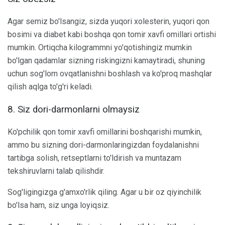
Agar semiz bo'lsangiz, sizda yuqori xolesterin, yuqori qon
bosimi va diabet kabi boshqa qon tomir xavfi omillari ortishi
mumkin. Ortiqcha kilogrammni yo'qotishingiz mumkin
bo'lgan qadamlar sizning riskingizni kamaytiradi, shuning
uchun sog'lom ovqatlanishni boshlash va ko'proq mashqlar
qilish aqlga to'g'ri keladi.
8. Siz dori-darmonlarni olmaysiz
Ko'pchilik qon tomir xavfi omillarini boshqarishi mumkin,
ammo bu sizning dori-darmonlaringizdan foydalanishni
tartibga solish, retseptlarni to'ldirish va muntazam
tekshiruvlarni talab qilishdir.
Sog'ligingizga g'amxo'rlik qiling. Agar u bir oz qiyinchilik
bo'lsa ham, siz unga loyiqsiz.