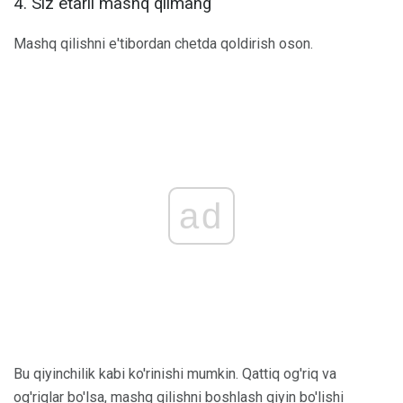
4. Siz etarli mashq qilmang
Mashq qilishni e'tibordan chetda qoldirish oson.
ad
Bu qiyinchilik kabi ko'rinishi mumkin. Qattiq og'riq va
og'riqlar bo'lsa, mashq qilishni boshlash qiyin bo'lishi