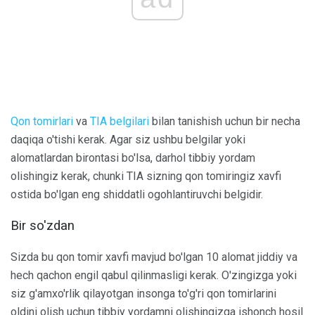
Qon tomirlari
va
TIA belgilari
bilan tanishish uchun bir necha
daqiqa o'tishi kerak. Agar siz ushbu belgilar yoki
alomatlardan birontasi bo'lsa, darhol tibbiy yordam
olishingiz kerak, chunki TIA sizning qon tomiringiz xavfi
ostida bo'lgan eng shiddatli ogohlantiruvchi belgidir.
Bir so'zdan
Sizda bu qon tomir xavfi mavjud bo'lgan 10 alomat jiddiy va
hech qachon engil qabul qilinmasligi kerak. O'zingizga yoki
siz g'amxo'rlik qilayotgan insonga to'g'ri qon tomirlarini
oldini olish uchun tibbiy yordamni olishingizga ishonch hosil