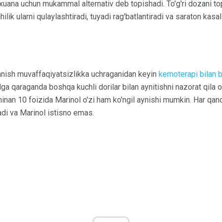
ixuana uchun mukammal alternativ deb topishadi. To'g'ri dozani t
lik ularni qulaylashtiradi, tuyadi rag'batlantiradi va saraton kasal
anish muvaffaqiyatsizlikka uchraganidan keyin
kemoterapi bilan b
lga qaraganda boshqa kuchli dorilar bilan aynitishni nazorat qil
xminan 10 foizida Marinol o'zi ham ko'ngil aynishi mumkin. Har qan
adi va Marinol istisno emas.