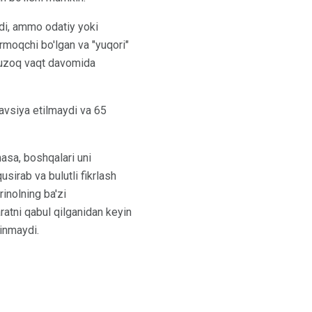
di, ammo odatiy yoki
moqchi bo'lgan va "yuqori"
a uzoq vaqt davomida
tavsiya etilmaydi va 65
asa, boshqalari uni
usirab va bulutli fikrlash
rinolning ba'zi
aratni qabul qilganidan keyin
inmaydi.