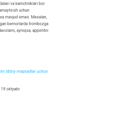
lari va kamchiliklari bor.
kamaytirish uchun
narsa mavjud emas. Masalan,
lingan bemorlarda trombozga
avolarni, ayniqsa, appetitni
ni tibbiy maqsadlar uchun
 19 oktyabr.