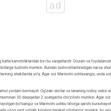
ad
 katta kamchiliklaridan biri bu xarajatlardir. Dozani va foydalani
dollarga tushishi mumkin. Bundan tashvishlantiradigan narsa shuni
'zlarining shakllarida yo'q. Agar siz Marinolni xohlasangiz, unda s
arhol yordam bermaydi. Og'zaki dorilar va tananing nisbiy sekin e
 taxminan 30 daqiqadan 2 soatgacha cho'zilishi mumkin. Agar siz k
irayotgan bo'lsangiz va Marinolni ushbu ta'sirga qarshi kurashayot
ajada uzoq vaqt ushlab turishga harakat qilishingiz mumkin, bu qiy