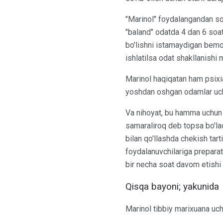
"Marinol" foydalangandan so
"baland" odatda 4 dan 6 soa
bo'lishni istamaydigan bemor
ishlatilsa odat shakllanishi
Marinol haqiqatan ham psixiat
yoshdan oshgan odamlar uchun
Va nihoyat, bu hamma uchun i
samaraliroq deb topsa bo'ladi
bilan qo'llashda chekish tarti
foydalanuvchilariga preparatn
bir necha soat davom etishi
Qisqa bayoni; yakunida
Marinol tibbiy marixuana uch