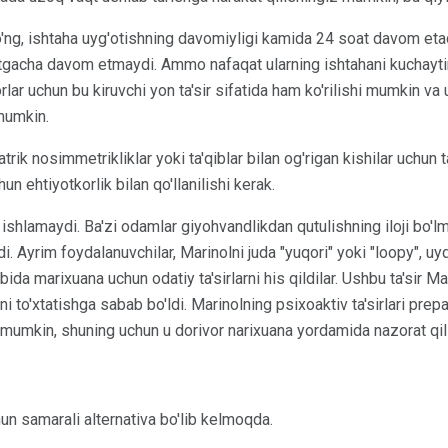
'ng, ishtaha uyg'otishning davomiyligi kamida 24 soat davom eta
tgacha davom etmaydi. Ammo nafaqat ularning ishtahani kuchaytir
lar uchun bu kiruvchi yon ta'sir sifatida ham ko'rilishi mumkin v
 mumkin.
rik nosimmetrikliklar yoki ta'qiblar bilan og'rigan kishilar uchun 
 ehtiyotkorlik bilan qo'llanilishi kerak.
shlamaydi. Ba'zi odamlar giyohvandlikdan qutulishning iloji bo'lm
. Ayrim foydalanuvchilar, Marinolni juda "yuqori" yoki "loopy", uyq
bida marixuana uchun odatiy ta'sirlarni his qildilar. Ushbu ta'sir Ma
i to'xtatishga sabab bo'ldi. Marinolning psixoaktiv ta'sirlari prep
 mumkin, shuning uchun u dorivor narixuana yordamida nazorat qil
un samarali alternativa bo'lib kelmoqda.