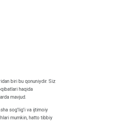
idan biri bu qonuniydir. Siz
qibatlari haqida
larda mavjud.
ha sog'lig'i va ijtimoiy
shlari mumkin, hatto tibbiy