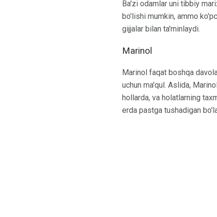
Ba'zi odamlar uni tibbiy mar
bo'lishi mumkin, ammo ko'pchi
gijjalar bilan ta'minlaydi.
Marinol
Marinol faqat boshqa davol
uchun ma'qul. Aslida, Marino
hollarda, va holatlarning ta
erda pastga tushadigan bo'l