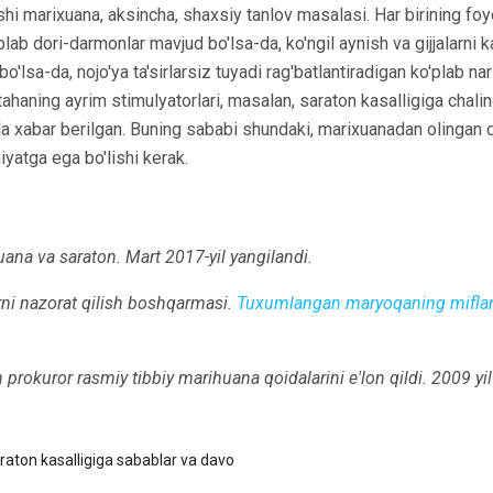
hi marixuana, aksincha, shaxsiy tanlov masalasi. Har birining foyda
ab dori-darmonlar mavjud bo'lsa-da, ko'ngil aynish va gijjalarni 
bo'lsa-da, nojo'ya ta'sirlarsiz tuyadi rag'batlantiradigan ko'plab 
tahaning ayrim stimulyatorlari, masalan, saraton kasalligiga cha
da xabar berilgan. Buning sababi shundaki, marixuanadan olingan d
iyatga ega bo'lishi kerak.
uana va saraton.
Mart 2017-yil yangilandi.
i nazorat qilish boshqarmasi.
Tuxumlangan maryoqaning miflari
 prokuror rasmiy tibbiy marihuana qoidalarini e'lon qildi.
2009 yil
araton kasalligiga sabablar va davo