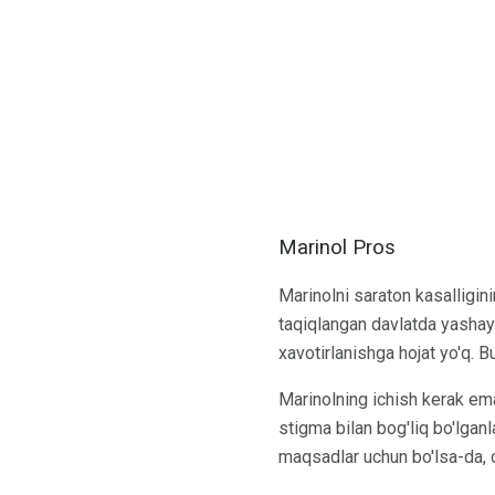
Marinol Pros
Marinolni saraton kasalligini
taqiqlangan davlatda yashay
xavotirlanishga hojat yo'q. 
Marinolning ichish kerak emas
stigma bilan bog'liq bo'lganl
maqsadlar uchun bo'lsa-da, o