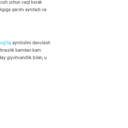
opish uchun vaqt kerak
ligiga qarshi aynitadi va
og'liq
aynitishni davolash
a olmaslik kamdan-kam
day giyohvandlik bilan, u