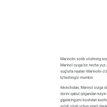
Marinolni sotib olishning eng
Marinol oyiga bir necha yuz 
sug'urta rejalari Marinolni o
to'lashingiz mumkin.
Ikkinchidan, Marinol sizga d
dorini qabul qilgandan keyin
gijjalaringizni boshdan kech
so'rib olish uchun etarli dar