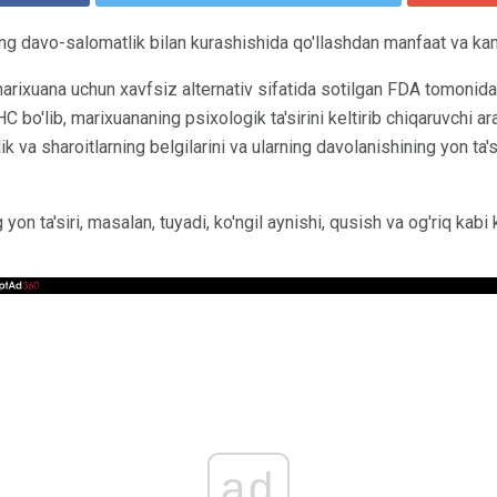
ing davo-salomatlik bilan kurashishida qo'llashdan manfaat va kam
marixuana uchun xavfsiz alternativ sifatida sotilgan FDA tomonida
C bo'lib, marixuananing psixologik ta'sirini keltirib chiqaruvchi ar
lik va sharoitlarning belgilarini va ularning davolanishining yon ta'
yon ta'siri, masalan, tuyadi, ko'ngil aynishi, qusish va og'riq kabi 
ad