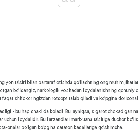
ng yon ta'siri bilan bartaraf etishda qo'llashning eng muhim jihatlar
otgan bo'lsangiz, narkologik vositadan foydalanishning qonuniy o
Bu faqat shifokoringizdan retsept talab qiladi va ko'pgina dorixona
ligi - bu hap shaklida keladi. Bu, ayniqsa, sigaret chekadigan nas
ar uchun foydalidir. Bu farzandlari marixuana ta'siriga duchor bo'li
ta-onalar bo'lgan ko'pgina saraton kasallariga qo'shimcha.