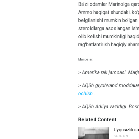
Ba'zi odamlar Marinolga qars
Ammo haqiqat shundaki, ko'pl
belgilanishi mumkin bo'lgan 
steroidlarga asoslangan ish
olib kelishi mumkinligi haqi
rag'batlantirish haqiqiy aham
Manbalar:
> Amerika rak jamoasi.
Marj
> AQSh giyohvand moddalarn
ochish
.
> AQSh Adliya vazirligi.
Bosh
Related Content
Uyqusizlik s
SARATON