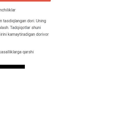
chiliklar
n tasdiqlangan dori. Uning
alash. Tadqiqotlar shuni
sirini kamaytiradigan dorivor
kasalliklarga qarshi