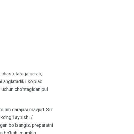
sh chastotasiga qarab,
 anglatadiki, ko'plab
iz uchun cho'ntagidan pul
milim darajasi mavjud. Siz
o'ngil aynishi /
gan bo'lsangiz, preparatni
in bo'lishi mumkin.