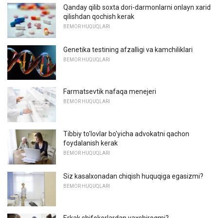
Qanday qilib soxta dori-darmonlarni onlayn xarid
qilishdan qochish kerak
BEMOR HUQUQLARI
Genetika testining afzalligi va kamchiliklari
BEMOR HUQUQLARI
Farmatsevtik nafaqa menejeri
BEMOR HUQUQLARI
Tibbiy to'lovlar bo'yicha advokatni qachon
foydalanish kerak
BEMOR HUQUQLARI
Siz kasalxonadan chiqish huquqiga egasizmi?
BEMOR HUQUQLARI