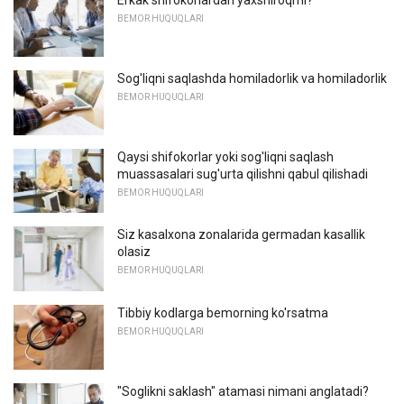
Erkak shifokorlardan yaxshiroqmi?
BEMOR HUQUQLARI
Sog'liqni saqlashda homiladorlik va homiladorlik
BEMOR HUQUQLARI
Qaysi shifokorlar yoki sog'liqni saqlash
muassasalari sug'urta qilishni qabul qilishadi
BEMOR HUQUQLARI
Siz kasalxona zonalarida germadan kasallik
olasiz
BEMOR HUQUQLARI
Tibbiy kodlarga bemorning ko'rsatma
BEMOR HUQUQLARI
"Soglikni saklash" atamasi nimani anglatadi?