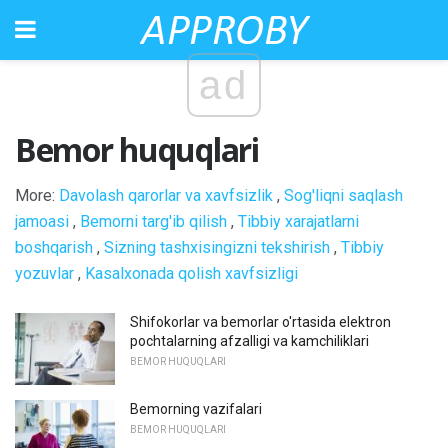
ad
Bemor huquqlari
More:
Davolash qarorlar va xavfsizlik
,
Sog'liqni saqlash
jamoasi
,
Bemorni targ'ib qilish
,
Tibbiy xarajatlarni
boshqarish
,
Sizning tashxisingizni tekshirish
,
Tibbiy
yozuvlar
,
Kasalxonada qolish xavfsizligi
Shifokorlar va bemorlar o'rtasida elektron
pochtalarning afzalligi va kamchiliklari
BEMOR HUQUQLARI
Bemorning vazifalari
BEMOR HUQUQLARI