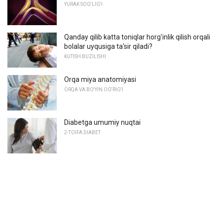
YURAK SOG'LIG'I
Qanday qilib katta toniqlar horg'inlik qilish orqali
bolalar uyqusiga ta'sir qiladi?
KUTISH BUZILISHI
Orqa miya anatomiyasi
ORQA VA BO'YIN OG'RIG'I
Diabetga umumiy nuqtai
2-TOIFA DIABET