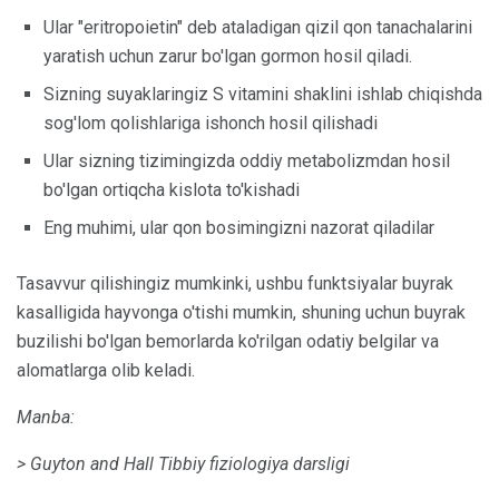
Ular "eritropoietin" deb ataladigan qizil qon tanachalarini
yaratish uchun zarur bo'lgan gormon hosil qiladi.
Sizning suyaklaringiz S vitamini shaklini ishlab chiqishda
sog'lom qolishlariga ishonch hosil qilishadi
Ular sizning tizimingizda oddiy metabolizmdan hosil
bo'lgan ortiqcha kislota to'kishadi
Eng muhimi, ular qon bosimingizni nazorat qiladilar
Tasavvur qilishingiz mumkinki, ushbu funktsiyalar buyrak
kasalligida hayvonga o'tishi mumkin, shuning uchun buyrak
buzilishi bo'lgan bemorlarda ko'rilgan odatiy belgilar va
alomatlarga olib keladi.
Manba:
> Guyton and Hall Tibbiy fiziologiya darsligi