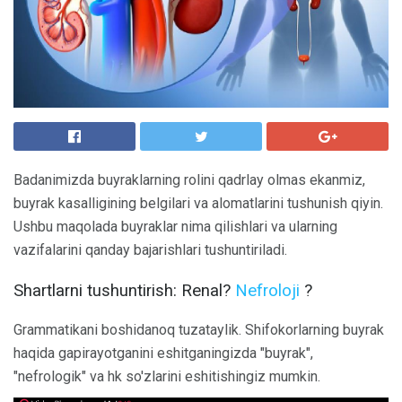
Badanimizda buyraklarning rolini qadrlay olmas ekanmiz,
buyrak kasalligining belgilari va alomatlarini tushunish qiyin.
Ushbu maqolada buyraklar nima qilishlari va ularning
vazifalarini qanday bajarishlari tushuntiriladi.
Shartlarni tushuntirish: Renal?
Nefroloji
?
Grammatikani boshidanoq tuzataylik. Shifokorlarning buyrak
haqida gapirayotganini eshitganingizda "buyrak",
"nefrologik" va hk so'zlarini eshitishingiz mumkin.