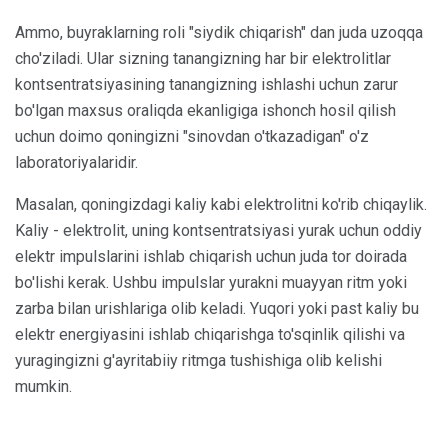
Ammo, buyraklarning roli "siydik chiqarish" dan juda uzoqqa
cho'ziladi. Ular sizning tanangizning har bir elektrolitlar
kontsentratsiyasining tanangizning ishlashi uchun zarur
bo'lgan maxsus oraliqda ekanligiga ishonch hosil qilish
uchun doimo qoningizni "sinovdan o'tkazadigan" o'z
laboratoriyalaridir.
Masalan, qoningizdagi kaliy kabi elektrolitni ko'rib chiqaylik.
Kaliy - elektrolit, uning kontsentratsiyasi yurak uchun oddiy
elektr impulslarini ishlab chiqarish uchun juda tor doirada
bo'lishi kerak. Ushbu impulslar yurakni muayyan ritm yoki
zarba bilan urishlariga olib keladi. Yuqori yoki past kaliy bu
elektr energiyasini ishlab chiqarishga to'sqinlik qilishi va
yuragingizni g'ayritabiiy ritmga tushishiga olib kelishi
mumkin.