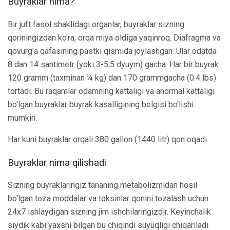
Buyraklar nima?
Bir juft fasol shaklidagi organlar, buyraklar sizning
qoriningizdan ko'ra, orqa miya oldiga yaqinroq. Diafragma va
qovurg'a qafasining pastki qismida joylashgan. Ular odatda
8 dan 14 santimetr (yoki 3-5,5 dyuym) gacha. Har bir buyrak
120 gramm (taxminan ¼ kg) dan 170 grammgacha (0.4 lbs)
tortadi. Bu raqamlar odamning kattaligi va anormal kattaligi
bo'lgan buyraklar buyrak kasalligining belgisi bo'lishi
mumkin.
Har kuni buyraklar orqali 380 gallon (1440 litr) qon oqadi.
Buyraklar nima qilishadi
Sizning buyraklaringiz tananing metabolizmidan hosil
bo'lgan toza moddalar va toksinlar qonini tozalash uchun
24x7 ishlaydigan sizning jim ishchilaringizdir. Keyinchalik
siydik kabi yaxshi bilgan bu chiqindi suyuqligi chiqariladi.