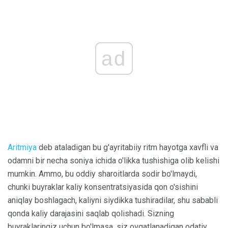
ad
Aritmiya
deb ataladigan bu g'ayritabiiy ritm hayotga xavfli va
odamni bir necha soniya ichida o'likka tushishiga olib kelishi
mumkin. Ammo, bu oddiy sharoitlarda sodir bo'lmaydi,
chunki buyraklar kaliy konsentratsiyasida qon o'sishini
aniqlay boshlagach, kaliyni siydikka tushiradilar, shu sababli
qonda kaliy darajasini saqlab qolishadi. Sizning
buyraklaringiz uchun bo'lmasa, siz ovqatlanadigan odatiy