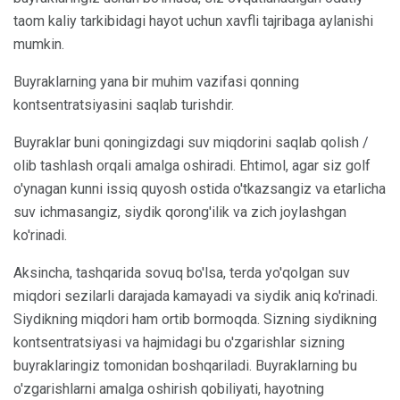
taom kaliy tarkibidagi hayot uchun xavfli tajribaga aylanishi
mumkin.
Buyraklarning yana bir muhim vazifasi qonning
kontsentratsiyasini saqlab turishdir.
Buyraklar buni qoningizdagi suv miqdorini saqlab qolish /
olib tashlash orqali amalga oshiradi. Ehtimol, agar siz golf
o'ynagan kunni issiq quyosh ostida o'tkazsangiz va etarlicha
suv ichmasangiz, siydik qorong'ilik va zich joylashgan
ko'rinadi.
Aksincha, tashqarida sovuq bo'lsa, terda yo'qolgan suv
miqdori sezilarli darajada kamayadi va siydik aniq ko'rinadi.
Siydikning miqdori ham ortib bormoqda. Sizning siydikning
kontsentratsiyasi va hajmidagi bu o'zgarishlar sizning
buyraklaringiz tomonidan boshqariladi. Buyraklarning bu
o'zgarishlarni amalga oshirish qobiliyati, hayotning