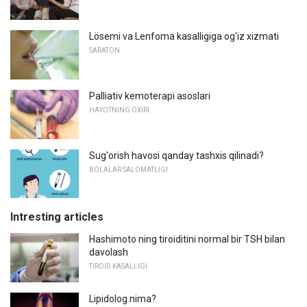
Lösemi va Lenfoma kasalligiga og'iz xizmati
SARATON
Palliativ kemoterapi asoslari
HAYOTNING OXIRI
Sug'orish havosi qanday tashxis qilinadi?
BOLALAR SALOMATLIGI
Intresting articles
Hashimoto ning tiroiditini normal bir TSH bilan
davolash
TIROID KASALLIGI
Lipidolog nima?