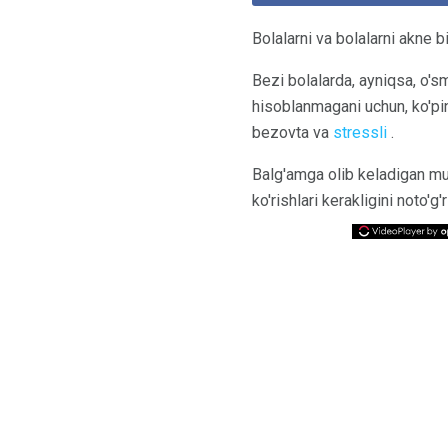
Bolalarni va bolalarni akne b
Bezi bolalarda, ayniqsa, o'
hisoblanmagani uchun, ko'pi
bezovta va
stressli
.
Balg'amga olib keladigan m
ko'rishlari kerakligini noto'g