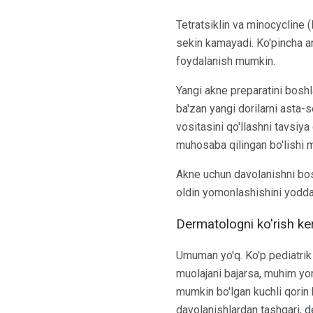
Tetratsiklin va minocycline (
sekin kamayadi. Ko'pincha an
foydalanish mumkin.
Yangi akne preparatini boshl
ba'zan yangi dorilarni asta-s
vositasini qo'llashni tavsiya
muhosaba qilingan bo'lishi 
Akne uchun davolanishni bos
oldin yomonlashishini yodda 
Dermatologni ko'rish ke
Umuman yo'q. Ko'p pediatrik 
muolajani bajarsa, muhim yon 
mumkin bo'lgan kuchli qorin 
davolanishlardan tashqari, d