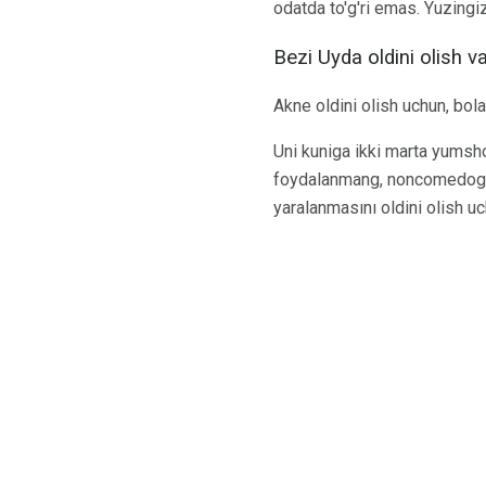
odatda to'g'ri emas. Yuzingi
Bezi Uyda oldini olish v
Akne oldini olish uchun, bol
Uni kuniga ikki marta yumsho
foydalanmang, noncomedogeni
yaralanmasını oldini olish uch