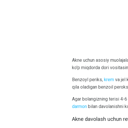
Akne uchun asosiy muolajalar 
ko'p miqdorda dori vositasini
Benzoyl periks,
krem
va jel 
qila oladigan benzoil peroks
Agar bolangizning terisi 4-6
darmon
bilan davolanishni ko
Akne davolash uchun ret