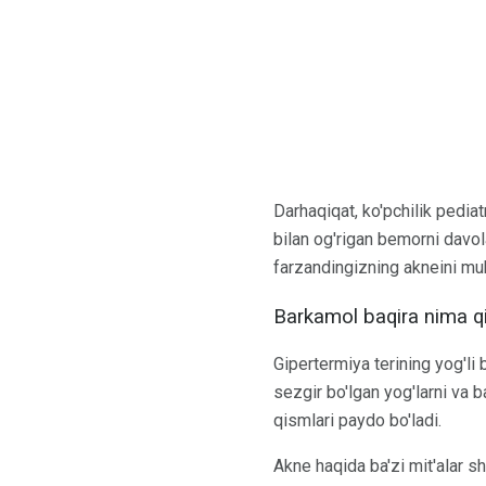
Darhaqiqat, ko'pchilik pediat
bilan og'rigan bemorni davo
farzandingizning akneini muh
Barkamol baqira nima qi
Gipertermiya terining yog'li
sezgir bo'lgan yog'larni va b
qismlari paydo bo'ladi.
Akne haqida ba'zi mit'alar sh