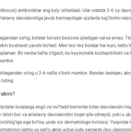
Minocin) antibiotiklar eng ko'p ishlatiladi. Ular odatda 3-6 oy dav
'anaviy davolanishga javob bermaydigan qizlarda tug'ilishni nazor
aganidan so'ng, bolalar terisini bezovta qiladigan narsa emas. Tir
ekin boshlash yaxshi bo'ladi. Men tez-tez bolalar har kuni, hatto 
 qilaman. Bir necha hafta o'tgach, bu keyinchalik kuchaytirilishi v
mumkin.
hlagandan so'ng u 3-6 xafta o'tishi mumkin. Bundan tashqari, a
tuting.
rakmi?
bolalar bolalarga engil va mo''tadil bemorlar bilan davolanishi m
ta'siri bor va an'anaviy davolanishni toqat qila olmaydi, yoki u sk
bo'shlig'iga ega bo'lsa, unda siz dermatologni ko'rasiz. Yuqorid
ermatolog qattiq va qat'iy akne uchun juda samarali dori-darmonlar