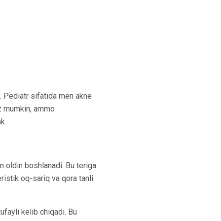
n. Pediatr sifatida men akne
giz mumkin, ammo
k.
n oldin boshlanadi. Bu teriga
ristik oq-sariq va qora tanli
ufayli kelib chiqadi. Bu