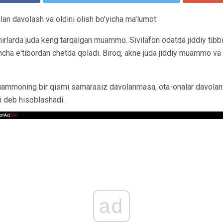
ilan davolash va oldini olish bo'yicha ma'lumot
smirlarda juda keng tarqalgan muammo. Sivilafon odatda jiddiy ti
ncha e'tibordan chetda qoladi. Biroq, akne juda jiddiy muammo va
uammoning bir qismi samarasiz davolanmasa, ota-onalar davolan
'ri deb hisoblashadi.
ad