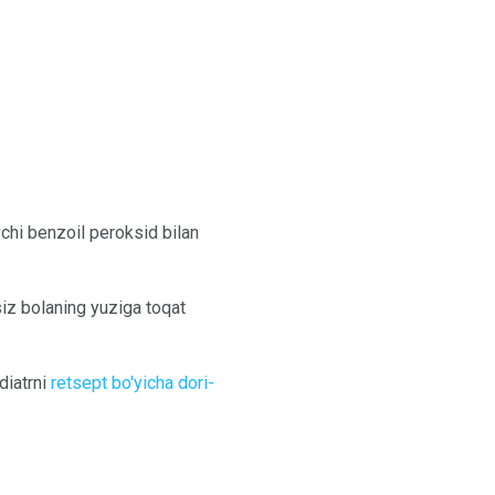
vchi benzoil peroksid bilan
 siz bolaning yuziga toqat
diatrni
retsept bo'yicha dori-