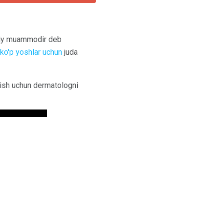
bbiy muammodir deb
ko'p yoshlar uchun
juda
ish uchun dermatologni