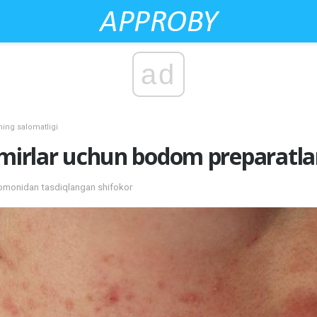
ad
ning salomatligi
smirlar uchun bodom preparatla
 tomonidan tasdiqlangan shifokor