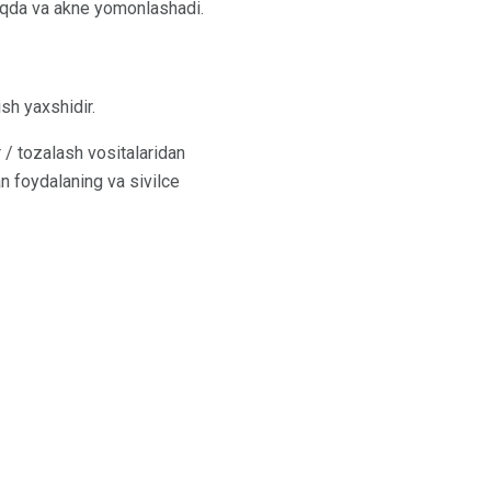
rmoqda va akne yomonlashadi.
sh yaxshidir.
 / tozalash vositalaridan
 foydalaning va sivilce