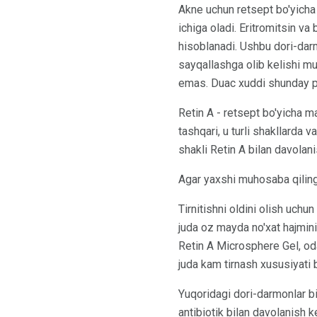
Akne uchun retsept bo'yicha 
ichiga oladi. Eritromitsin v
hisoblanadi. Ushbu dori-dar
sayqallashga olib kelishi m
emas. Duac xuddi shunday p
Retin A - retsept bo'yicha ma
tashqari, u turli shakllarda 
shakli Retin A bilan davolan
Agar yaxshi muhosaba qilinga
Tirnitishni oldini olish uch
juda oz mayda no'xat hajmini 
Retin A Microsphere Gel, od
juda kam tirnash xususiyati 
Yuqoridagi dori-darmonlar bi
antibiotik bilan davolanish k