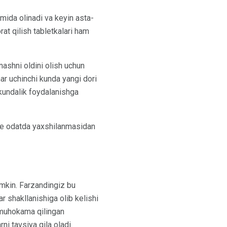
omida olinadi va keyin asta-
at qilish tabletkalari ham
nashni oldini olish uchun
har uchinchi kunda yangi dori
a kundalik foydalanishga
kne odatda yaxshilanmasidan
umkin. Farzandingiz bu
ar shakllanishiga olib kelishi
a muhokama qilingan
ni tavsiya qila oladi.