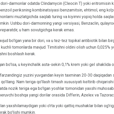
dori-darmonlar odatda Clindamycin (Cleocin T) yoki eritromisin kab
a benzoil periksning kombinatsiyasi benzamitsin, ehtimol, eng ko'p 
monlarni muzlatgichda saqlab turing va kiyimni yopiq holda saqla
umkin. Ushbu dori-darmonning yangi versiyasi, Benzaclin, qulayro
reparatdir, u ham sovutgichga kerak emas.
vjud bo'lgan yana bir dori, va u tez-tez topikal antibiotik bilan bir
va kuchli tomonlarda mavjud. Tirnitishni oldini olish uchun 0,025% y
ishni boshlash kerak.
n bo'lsa, u keyinchalik asta-sekin 0,1% krem ​​yoki gel shaklida o
un farzandingiz yuzini yuvgandan keyin taxminan 20-30 daqiqadan 
qo'llang. Nam teriga qo'llash tirnash xususiyati keltirib chiqarish
atda nozik teriga ega bo'lgan yoshlar tomonidan yaxshi muhosaba
beruvchi boshqa yangi dorilar orasida Differin, Azelex va Tazorac
lan yaxshilamaydigan yoki o'rta yoki qattiq mushaklar bilan og'ri
erak bo'lishi mumkin.