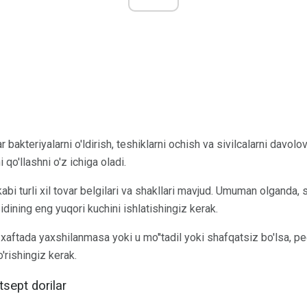
bakteriyalarni o'ldirish, teshiklarni ochish va sivilcalarni davolo
 qo'llashni o'z ichiga oladi.
kabi turli xil tovar belgilari va shakllari mavjud. Umuman olganda,
idining eng yuqori kuchini ishlatishingiz kerak.
 xaftada yaxshilanmasa yoki u mo''tadil yoki shafqatsiz bo'lsa, pe
'rishingiz kerak.
sept dorilar