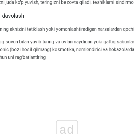
zni juda ko'p yuvish, teringizni bezovta qiladi, teshiklarni sindi
a davolash
aning aknizini tetiklash yoki yomonlashtiradigan narsalardan qochi
q sovun bilan yuvib turing va ovlanmaydigan yoki qattiq sabunlar
c (bezi hosil qilmang) kosmetika, nemlendirici va hokazolardan
un uni rag'batlantiring.
ad