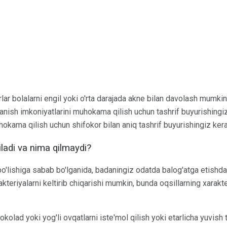
rlar bolalarni engil yoki o'rta darajada akne bilan davolash mumki
lanish imkoniyatlarini muhokama qilish uchun tashrif buyurishin
okama qilish uchun shifokor bilan aniq tashrif buyurishingiz kera
ladi va nima qilmaydi?
 bo'lishiga sabab bo'lganida, badaningiz odatda balog'atga etishda
akteriyalarni keltirib chiqarishi mumkin, bunda oqsillarning xarakte
okolad yoki yog'li ovqatlarni iste'mol qilish yoki etarlicha yuvish t