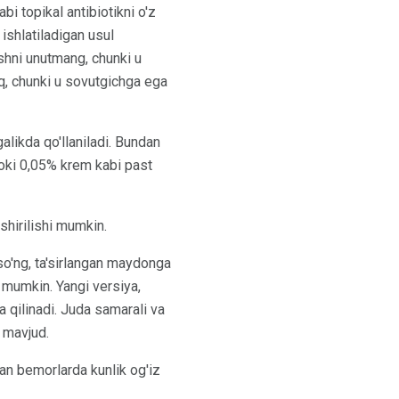
i topikal antibiotikni o'z
ishlatiladigan usul
shni unutmang, chunki u
q, chunki u sovutgichga ega
galikda qo'llaniladi. Bundan
oki 0,05% krem ​​kabi past
shirilishi mumkin.
so'ng, ta'sirlangan maydonga
i mumkin. Yangi versiya,
 qilinadi. Juda samarali va
 mavjud.
gan bemorlarda kunlik og'iz